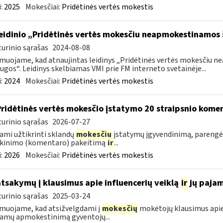
:
2025
Mokesčiai:
Pridėtinės vertės mokestis
leidinio „Pridėtinės vertės mokesčiu neapmokestinamos
urinio sąrašas
2024-08-08
muojame, kad atnaujintas leidinys „Pridėtinės vertės mokesčiu
ugos“. Leidinys skelbiamas VMI prie FM interneto svetainėje...
:
2024
Mokesčiai:
Pridėtinės vertės mokestis
Pridėtinės vertės mokesčio įstatymo 20 straipsnio kom
urinio sąrašas
2026-07-27
ami užtikrinti sklandų
mokesčių
įstatymų įgyvendinimą, parengė
škinimo (komentaro) pakeitimą
ir
...
:
2026
Mokesčiai:
Pridėtinės vertės mokestis
atsakymų į klausimus apie influencerių veiklą
ir
jų paja
urinio sąrašas
2025-03-24
muojame, kad atsižvelgdami į
mokesčių
mokėtojų klausimus apie
jamų apmokestinimą gyventojų...