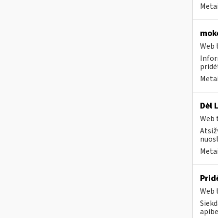
Metai
moke
Web t
Infor
pridė
Metai
Dėl 
Web t
Atsiž
nuost
Metai
Prid
Web t
Siekd
apibe