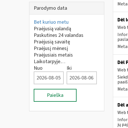
Metai
Parodymo data
Dėl 
Bet kuriuo metu
Web t
Praėjusią valandą
Infor
Paskutines 24 valandas
pasla
Praėjusią savaitę
Metai
Praėjusį mėnesį
Praėjusiais metais
Laikotarpyje…
Dėl 
Nuo
Iki
Web t
Siekd
paai
Metai
Paieška
Dėl 
Web t
Infor
jų pa