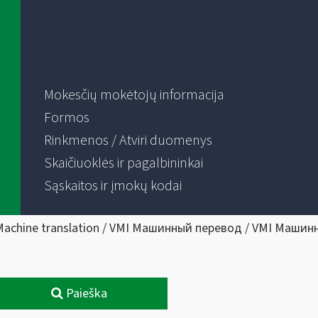
Mokesčių mokėtojų informacija
Formos
Rinkmenos / Atviri duomenys
Skaičiuoklės ir pagalbininkai
Sąskaitos ir įmokų kodai
Machine translation / VMI Машинный перевод / VMI Машин
Paieška