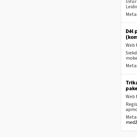
Infor
Leidi
Metai
Dėl 
(kom
Web t
Siekd
mokes
Metai
Trik
pake
Web t
Regis
apmok
Metai
medži