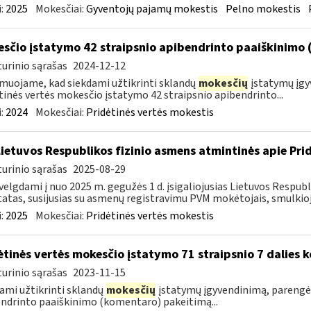
:
2025
Mokesčiai:
Gyventojų pajamų mokestis
Pelno mokestis
sčio įstatymo 42 straipsnio apibendrinto paaiškinimo
urinio sąrašas
2024-12-12
muojame, kad siekdami užtikrinti sklandų
mokesčių
įstatymų įgy
tinės vertės mokesčio įstatymo 42 straipsnio apibendrinto...
:
2024
Mokesčiai:
Pridėtinės vertės mokestis
Lietuvos Respublikos fizinio asmens atmintinės apie Pri
urinio sąrašas
2025-08-29
velgdami į nuo 2025 m. gegužės 1 d. įsigaliojusias Lietuvos Respu
atas, susijusias su asmenų registravimu PVM mokėtojais, smulkiojo
:
2025
Mokesčiai:
Pridėtinės vertės mokestis
ėtinės vertės mokesčio įstatymo 71 straipsnio 7 dalies
urinio sąrašas
2023-11-15
ami užtikrinti sklandų
mokesčių
įstatymų įgyvendinimą, parengėm
ndrinto paaiškinimo (komentaro) pakeitimą...