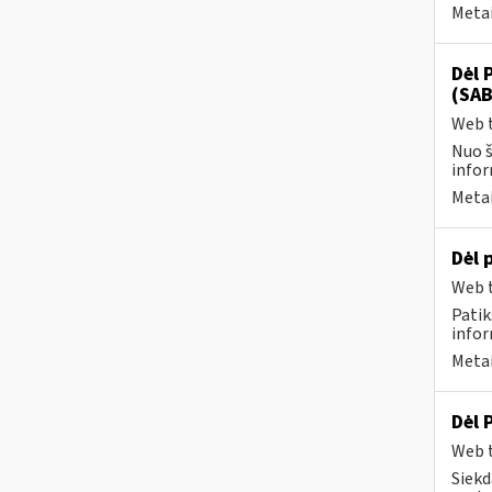
Metai
Dėl 
(SAB
Web t
Nuo š
infor
Metai
Dėl 
Web t
Patik
infor
Metai
Dėl 
Web t
Siekd