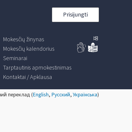
Prisijungti
Mokesčių žinynas
Mokesčių kalendorius
Seminarai
Tarptautinis apmokestinimas
Kontaktai / Apklausa
ний переклад (
English
,
Русский
,
Українська
)