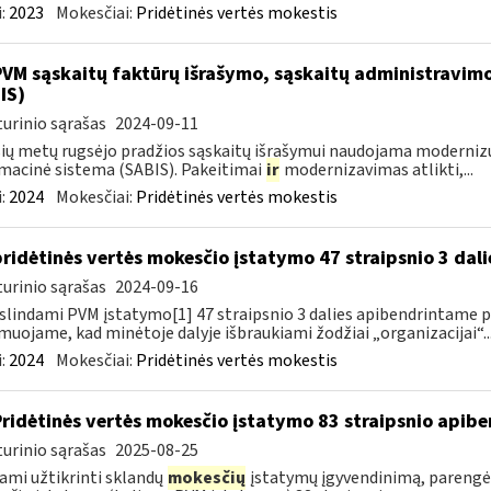
:
2023
Mokesčiai:
Pridėtinės vertės mokestis
PVM sąskaitų faktūrų išrašymo, sąskaitų administravimo
IS)
urinio sąrašas
2024-09-11
ių metų rugsėjo pradžios sąskaitų išrašymui naudojama moderniz
macinė sistema (SABIS). Pakeitimai
ir
modernizavimas atlikti,...
:
2024
Mokesčiai:
Pridėtinės vertės mokestis
pridėtinės vertės mokesčio įstatymo 47 straipsnio 3 dal
urinio sąrašas
2024-09-16
slindami PVM įstatymo[1] 47 straipsnio 3 dalies apibendrintame 
muojame, kad minėtoje dalyje išbraukiami žodžiai „organizacijai“..
:
2024
Mokesčiai:
Pridėtinės vertės mokestis
Pridėtinės vertės mokesčio įstatymo 83 straipsnio apib
urinio sąrašas
2025-08-25
ami užtikrinti sklandų
mokesčių
įstatymų įgyvendinimą, parengė