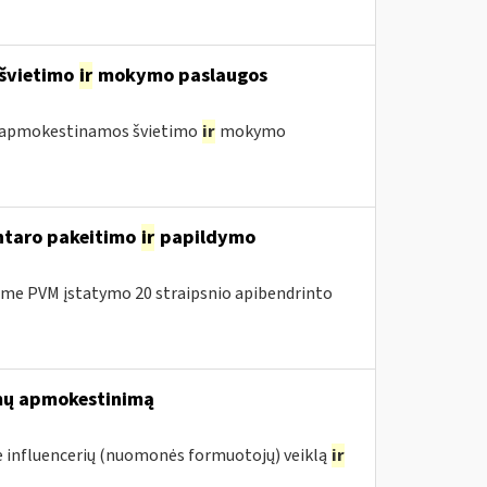
 švietimo
ir
mokymo paslaugos
 neapmokestinamos švietimo
ir
mokymo
entaro pakeitimo
ir
papildymo
me PVM įstatymo 20 straipsnio apibendrinto
mų apmokestinimą
 influencerių (nuomonės formuotojų) veiklą
ir