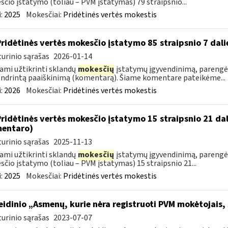
čio įstatymo (toliau – PVM įstatymas) 79 straipsnio...
:
2025
Mokesčiai:
Pridėtinės vertės mokestis
Pridėtinės vertės mokesčio įstatymo 85 straipsnio 7 da
urinio sąrašas
2026-01-14
ami užtikrinti sklandų
mokesčių
įstatymų įgyvendinimą, parengėm
ndrintą paaiškinimą (komentarą). Šiame komentare pateikėme...
:
2026
Mokesčiai:
Pridėtinės vertės mokestis
Pridėtinės vertės mokesčio įstatymo 15 straipsnio 21 da
entaro)
urinio sąrašas
2025-11-13
ami užtikrinti sklandų
mokesčių
įstatymų įgyvendinimą, parengė
čio įstatymo (toliau – PVM įstatymas) 15 straipsnio 21...
:
2025
Mokesčiai:
Pridėtinės vertės mokestis
leidinio „Asmenų, kurie nėra registruoti PVM mokėtojais,
urinio sąrašas
2023-07-07