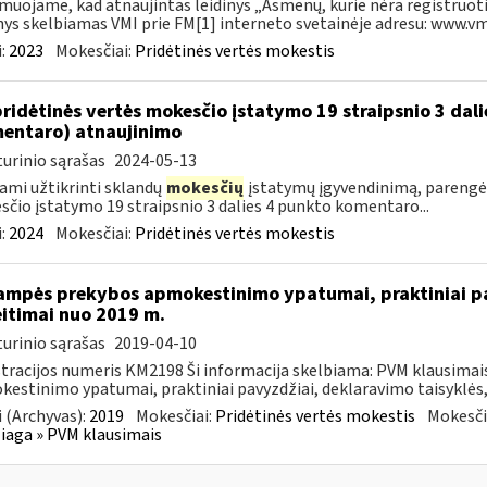
muojame, kad atnaujintas leidinys „Asmenų, kurie nėra registruoti
nys skelbiamas VMI prie FM[1] interneto svetainėje adresu: www.vmi.
:
2023
Mokesčiai:
Pridėtinės vertės mokestis
pridėtinės vertės mokesčio įstatymo 19 straipsnio 3 dal
entaro) atnaujinimo
urinio sąrašas
2024-05-13
ami užtikrinti sklandų
mokesčių
įstatymų įgyvendinimą, parengė
čio įstatymo 19 straipsnio 3 dalies 4 punkto komentaro...
:
2024
Mokesčiai:
Pridėtinės vertės mokestis
ampės prekybos apmokestinimo ypatumai, praktiniai pa
itimai nuo 2019 m.
urinio sąrašas
2019-04-10
tracijos numeris KM2198 Ši informacija skelbiama: PVM klausima
estinimo ypatumai, praktiniai pavyzdžiai, deklaravimo taisyklės,
 (Archyvas):
2019
Mokesčiai:
Pridėtinės vertės mokestis
Mokesči
aga » PVM klausimais