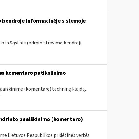
 bendroje informacinėje sistemoje
uota Sąskaitų administravimo bendroji
ies komentaro patikslinimo
paaiškinime (komentare) techninę klaidą,
.
endrinto paaiškinimo (komentaro)
me Lietuvos Respublikos pridėtinės vertės