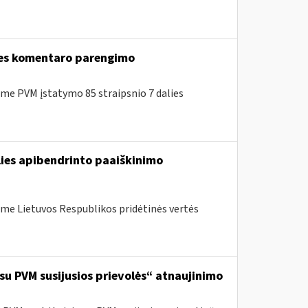
lies komentaro parengimo
e PVM įstatymo 85 straipsnio 7 dalies
lies apibendrinto paaiškinimo
me Lietuvos Respublikos pridėtinės vertės
 su PVM susijusios prievolės“ atnaujinimo