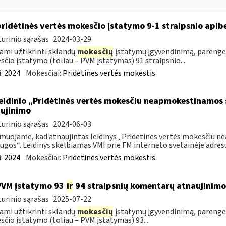
pridėtinės vertės mokesčio įstatymo 9-1 straipsnio api
urinio sąrašas
2024-03-29
ami užtikrinti sklandų
mokesčių
įstatymų įgyvendinimą, parengė
čio įstatymo (toliau – PVM įstatymas) 91 straipsnio...
:
2024
Mokesčiai:
Pridėtinės vertės mokestis
leidinio „Pridėtinės vertės mokesčiu neapmokestinamos 
ujinimo
urinio sąrašas
2024-06-03
muojame, kad atnaujintas leidinys „Pridėtinės vertės mokesčiu 
ugos“. Leidinys skelbiamas VMI prie FM interneto svetainėje adresu:
:
2024
Mokesčiai:
Pridėtinės vertės mokestis
PVM įstatymo 93
ir
94 straipsnių komentarų atnaujinimo
urinio sąrašas
2025-07-22
ami užtikrinti sklandų
mokesčių
įstatymų įgyvendinimą, parengė
čio įstatymo (toliau – PVM įstatymas) 93...