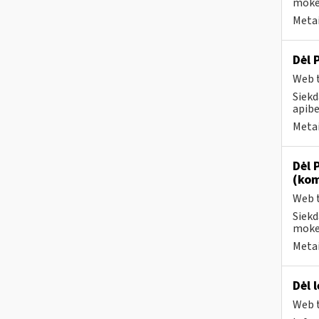
mokes
Metai
Dėl 
Web t
Siekd
apibe
Metai
Dėl 
(kom
Web t
Siekd
mokes
Metai
Dėl 
Web t