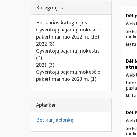
Kategorijos
Dėl 
Bet kurios kategorijos
Web t
Gyventojų pajamų mokesčio
Siekd
pakeitimai nuo 2022 m.
(13)
mokes
2022
(8)
Metai
Gyventojų pajamų mokestis
(7)
Dėl 
2021
(3)
atna
Gyventojų pajamų mokesčio
Web t
pakeitimai nuo 2023 m.
(1)
Infor
pasla
Metai
Aplankai
Dėl 
Bet kurį aplanką
Web t
Siekd
mokes