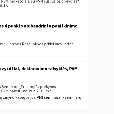
 PVM mokėtojais, su PVM susijusios prievolės“.
lt/...
ies 4 punkto apibendrinto paaiškinimo
me Lietuvos Respublikos pridėtinės vertės
vyzdžiai, deklaravimo taisyklės, PVM
is Seminaro „Trikampės prekybos
 PVM pakeitimai nuo 2019 m.“...
ų žinyno kategorijos:
VMI seminarai » Seminarų