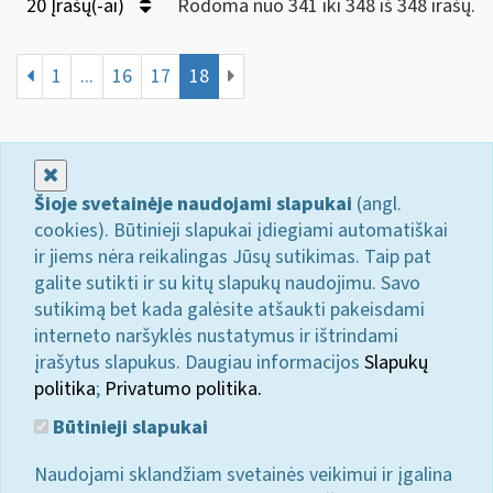
20 Įrašų(-ai)
Rodoma nuo 341 iki 348 iš 348 irašų.
1
...
16
17
18
Uždaryti
Šioje svetainėje naudojami slapukai
(angl.
cookies). Būtinieji slapukai įdiegiami automatiškai
ir jiems nėra reikalingas Jūsų sutikimas. Taip pat
galite sutikti ir su kitų slapukų naudojimu. Savo
sutikimą bet kada galėsite atšaukti pakeisdami
interneto naršyklės nustatymus ir ištrindami
įrašytus slapukus. Daugiau informacijos
Slapukų
politika
;
Privatumo politika.
Būtinieji slapukai
Naudojami sklandžiam svetainės veikimui ir įgalina