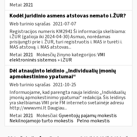
Metai:
2021
Kodėl juridinio asmens atstovas nemato i.ŽUR?
Web turinio sąrašas
2021-07-07
Registracijos numeris KM2941 Ši informacija skelbiama:
i.ŽUR (galioja iki 2024-04-30) Asmuo, norėdamas
prisijungti prie i. ŽUR, turi registruotis i. MAS ir turėti i.
MAS atstovą. i. MAS atstovas...
Metai:
2021
Mokesčių žinyno kategorijos:
VMI
elektroninės sistemos » i.ZUR
Dėl atnaujinto leidinio „Individualių įmonių
apmokestinimo ypatumai“
Web turinio sąrašas
2021-10-25
Informuojame, kad parengta nauja leidinio „Individualių
įmonių apmokestinimo ypatumai“ redakcija. Šis leidinys
yra skelbiamas VMI prie FM interneto svetainėje adresu
http://www.vmi.lt Daugiau...
Metai:
2021
Mokesčiai:
Gyventojų pajamų mokestis
Nekilnojamojo turto mokestis
Pelno mokestis