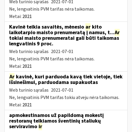
Web turinio sąrašas
2021-07-01
Ne, lengvatinis PVM tarifas nėra taikomas.
Metai:
2021
Kavinė teikia savaitės, mėnesio
ar
kito
laikotarpio maisto prenumeratą į namus, t...
Ar
tokiai maisto prenumeratai gali būti taikomas
lengvatinis 9 proc.
Web turinio sąrašas
2021-07-01
Ne, lengvatinis PVM tarifas nėra taikomas.
Metai:
2021
Ar
kavinė, kuri parduoda kavą tiek vietoje, tiek
išsinešimui, parduodama supakuotas
Web turinio sąrašas
2021-07-01
Ne, lengvatinis PVM tarifas tokiu atveju nėra taikomas.
Metai:
2021
apmokestinamos už papildomą mokestį
restoranų teikiamos šventinių staliukų
serviravimo
ir