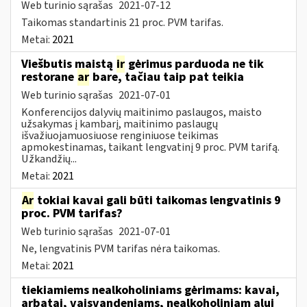
Web turinio sąrašas
2021-07-12
Taikomas standartinis 21 proc. PVM tarifas.
Metai:
2021
Viešbutis maistą
ir
gėrimus parduoda ne tik
restorane
ar
bare, tačiau taip pat teikia
Web turinio sąrašas
2021-07-01
Konferencijos dalyvių maitinimo paslaugos, maisto
užsakymas į kambarį, maitinimo paslaugų
išvažiuojamuosiuose renginiuose teikimas
apmokestinamas, taikant lengvatinį 9 proc. PVM tarifą.
Užkandžių...
Metai:
2021
Ar
tokiai kavai gali būti taikomas lengvatinis 9
proc. PVM tarifas?
Web turinio sąrašas
2021-07-01
Ne, lengvatinis PVM tarifas nėra taikomas.
Metai:
2021
tiekiamiems nealkoholiniams gėrimams: kavai,
arbatai, vaisvandeniams, nealkoholiniam alui