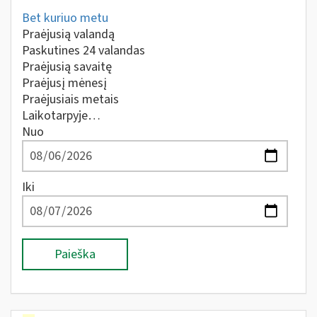
Bet kuriuo metu
Praėjusią valandą
Paskutines 24 valandas
Praėjusią savaitę
Praėjusį mėnesį
Praėjusiais metais
Laikotarpyje…
Nuo
Iki
Paieška