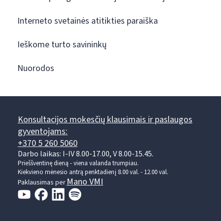
Interneto svetainės atitikties paraiška
Ieškome turto savininkų
Nuorodos
Konsultacijos mokesčių klausimais ir paslaugos
gyventojams:
+370 5 260 5060
Darbo laikas: I-IV 8.00-17.00, V 8.00-15.45.
Prieššventinę dieną - viena valanda trumpiau.
Kiekvieno mėnesio antrą penktadienį 8.00 val. - 12.00 val.
Mano VMI
Paklausimas per