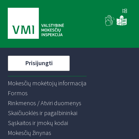
Prisijungti
Mokesčių mokėtojų informacija
Formos
Rinkmenos / Atviri duomenys
Skaičiuoklės ir pagalbininkai
Sąskaitos ir įmokų kodai
Mokesčių žinynas