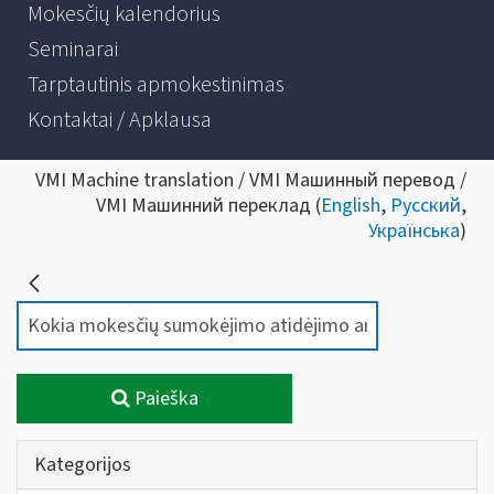
Mokesčių kalendorius
Seminarai
Tarptautinis apmokestinimas
Kontaktai / Apklausa
VMI Machine translation / VMI Машинный перевод /
VMI Машинний переклад (
English
,
Русский
,
Українська
)
Paieška
Kategorijos