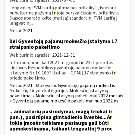
Web turinio sąrašas
2021-07-01
Lengvatinį PVM tarifą galima bus pritaikyti, išrašant
buhalterinę pažymą
ir
joje perskaičiuojant pritaikytą
(kasos aparato kvite įmuštą) standartinį PVM tarifą į
lengvatinį...
Metai:
2021
Dėl Gyventojų pajamų mokesčio įstatymo 17
straipsnio pakeitimo
Web turinio sąrašas
2021-12-31
Informuojame, kad 2021 m. gruodžio 23 d. priimtas
Lietuvos Respublikos gyventojų pajamų mokesčio
įstatymo Nr. IX-1007 (toliau – GPMĮ) 17 straipsnio
ir
priedo pakeitimo...
Metai:
2021
Mokesčiai:
Gyventojų pajamų mokestis
Mokesčių žinyno kategorijos:
Mokesčių įstatymų
pakeitimai » Mokesčių įstatymų pakeitimai 2022 metais
» Gyventojų pajamų mokesčio pakeitimai nuo 2022 m.
., animatorių pasirodymai, magų triukai
ir
pan.), pasirūpina gimtadienio šventės...
Ar
tokia įmonės teikiama paslauga gali būti
apmokestinama, taikant lengvatinį 9 proc