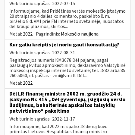
Web turinio sąrašas
2022-07-15
Informuojame, kad Pridėtinės vertės mokesčio įstatymo
20 straipsnio 4 dalies komentaro, paskelbto š. m.
birželio 8 d. VMI prie FM interneto svetainėje, nuostatos
dėl kraujo plazmos, skirtos...
Metai:
2022
Pagrindinis:
Mokesčio naujiena
Kur galiu kreiptis jei noriu gauti konsultaciją?
Web turinio sąrašas
2022-08-31
Registracijos numeris KM3078 Dėl pajamų pagal
paslaugų kvitus apmokestinimo, deklaravimo Valstybinė
mokesčių inspekcija interneto svetainė; tel. 1882 arba 85
260 5060; el. paštas -
vmi@vmi.lt
Dėl...
Metai:
2022
Dėl LR finansų ministro 2002 m. gruodžio 24 d.
įsakymo Nr. 415 „Dėl gyventojų, įsigijusių verslo
liudijimus, buhalterinės apskaitos taisyklių
patvirtinimo“ pakeitimo
Web turinio sąrašas
2022-11-17
Informuojame, kad 2022 m. spalio 18 dieną buvo
priimtas Lietuvos Respublikos finansų ministro