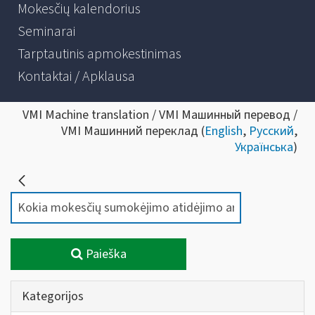
Mokesčių kalendorius
Seminarai
Tarptautinis apmokestinimas
Kontaktai / Apklausa
VMI Machine translation / VMI Машинный перевод /
VMI Машинний переклад (
English
,
Русский
,
Українська
)
Paieška
Kategorijos