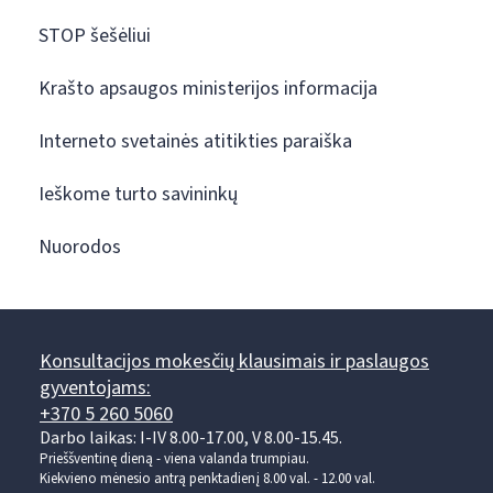
STOP šešėliui
Krašto apsaugos ministerijos informacija
Interneto svetainės atitikties paraiška
Ieškome turto savininkų
Nuorodos
Konsultacijos mokesčių klausimais ir paslaugos
gyventojams:
+370 5 260 5060
Darbo laikas: I-IV 8.00-17.00, V 8.00-15.45.
Prieššventinę dieną - viena valanda trumpiau.
Kiekvieno mėnesio antrą penktadienį 8.00 val. - 12.00 val.