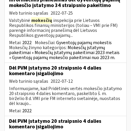
mokesčio įstatymo 34 straipsnio pakeitimo
Web turinio sąrašas
2022-07-25
Valstybinė
mokesčių
inspekcija prie Lietuvos
Respublikos finansų ministerijos (toliau – VMI prie FM)
parengė informacinį pranešimą dėl Lietuvos
Respublikos gyventojų pajamų...
Metai:
2022
Mokesčiai:
Gyventojų pajamų mokestis
Mokesčių žinyno kategorijos:
Mokesčių įstatymų
pakeitimai » Mokesčių įstatymų pakeitimai 2023 metais
» Gyventojų pajamų mokesčio pakeitimai nuo 2023 m.
Dėl PVM įstatymo 20 straipsnio 4 dalies
komentaro įsigaliojimo
Web turinio sąrašas
2022-07-12
Informuojame, kad Pridėtinės vertės mokesčio įstatymo
20 straipsnio 4 dalies komentaro, paskelbto š. m.
birželio 8 d. VMI prie FM interneto svetainėje, nuostatos
dėl kraujo...
Metai:
2022
Dėl PVM įstatymo 20 straipsnio 4 dalies
komentaro įsigaliojimo