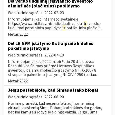
Dėl verslo liudijimą įsigyjančio gyventojo
atmintinės (plačiosios) papildymo
Web turinio sąrašas
2022-02-23
Informuojame, kad interneto svetainėje
https://www.vmi.lt/evmi/individuali-veikla-
ir
-verslo-
liudijimai patalpinta papildyta
ir
patikslinta plačioji...
Metai:
2022
Dėl LR GPM įstatymo 8 straipsnio 5 dalies
pakeitimo įstatymo
Web turinio sąrašas
2022-07-18
Informuojame, kad 2022 m. birželio 28 d. Lietuvos
Respublikos Seimas priėmė Lietuvos Respublikos
gyventojų pajamų mokesčio įstatymo Nr. IX-1007 8
straipsnio pakeitimo įstatymą Nr. XIV-1250 (toliau...
Metai:
2022
Jeigu pastebėjote, kad Simas atsako blogai
Web turinio sąrašas
2022-06-20
Norime pranešti, kad neseniai atnaujinome mūsų
virtualų asistentą Simą. Dabar jis atsakinės dar geriau,
bet kai kam gali rodyti klaidingą vaizdą. Jeigu Jums