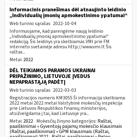
Informacinis pranešimas dėl atnaujinto leidinio
„Individualių įmonių apmokestinimo ypatumai“
Web turinio sąrašas
2022-10-04
Informuojame, kad parengėme naują leidinio
„Individualių įmonių apmokestinimo ypatumai“
redakciją. Šis leidinys yra skelbiamas VMI prie FM
interneto svetainėje adresu http://www.vmi.lt Šis
raštas...
Metai:
2022
DĖL TEIKIAMOS PARAMOS UKRAINAI
PRIPAŽINIMO, LIETUVOJE ĮVEDUS
NEPAPRASTĄJĄ PADĖTĮ
Web turinio sąrašas
2022-03-03
Registracijos numeris KM3055 Ši informacija skelbiama:
2022 metai 2022 metai Valstybinė mokesčių inspekcija
prie Lietuvos Respublikos finansų ministerijos,
atsižvelgdama į tai, kad Lietuvoje yra...
Metai:
2022
Mokesčių žinyno kategorijos:
Raštai,
paaiškinimai » Gyventojų pajamų mokesčio klausimais
(Raštai, paaiškinimai) » GPM klausimais (Raštai,
paaiškinimai) 2022
Raštai, paaiškinimai » Pelno