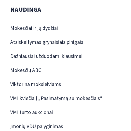
NAUDINGA
Mokesčiai ir jų dydžiai
Atsiskaitymas grynaisiais pinigais
Dažniausiai užduodami klausimai
Mokesčių ABC
Viktorina moksleiviams
VMI kviečia į „Pasimatymą su mokesčiais“
VMI turto aukcionai
Įmonių VDU palyginimas