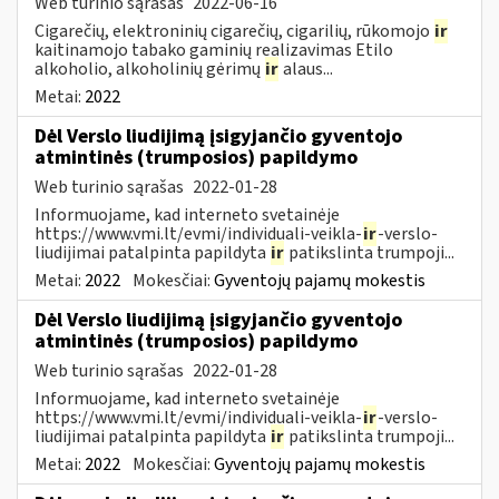
Web turinio sąrašas
2022-06-16
Cigarečių, elektroninių cigarečių, cigarilių, rūkomojo
ir
kaitinamojo tabako gaminių realizavimas Etilo
alkoholio, alkoholinių gėrimų
ir
alaus...
Metai:
2022
Dėl Verslo liudijimą įsigyjančio gyventojo
atmintinės (trumposios) papildymo
Web turinio sąrašas
2022-01-28
Informuojame, kad interneto svetainėje
https://www.vmi.lt/evmi/individuali-veikla-
ir
-verslo-
liudijimai patalpinta papildyta
ir
patikslinta trumpoji...
Metai:
2022
Mokesčiai:
Gyventojų pajamų mokestis
Dėl Verslo liudijimą įsigyjančio gyventojo
atmintinės (trumposios) papildymo
Web turinio sąrašas
2022-01-28
Informuojame, kad interneto svetainėje
https://www.vmi.lt/evmi/individuali-veikla-
ir
-verslo-
liudijimai patalpinta papildyta
ir
patikslinta trumpoji...
Metai:
2022
Mokesčiai:
Gyventojų pajamų mokestis