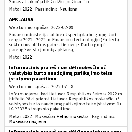
Simas atsakinėja tik žodžiu „nežinau“, o...
Metai:
2022
Pagrindinis:
Naujiena
APKLAUSA
Web turinio sąrašas
2022-02-09
Finansų ministerija subūrė ekspertų darbo grupę, kuri
rengia 2022 - 2027 m. Finansinių technologijų (Fintech)
sektoriaus plėtros gaires Lietuvoje. Darbo grupė
parengė verslo įmonių apklausą,...
Metai:
2022
Informacinis pranešimas dėl mokesčio už
valstybės turto naudojimą patikėjimo teise
įstatymo pakeitimo
Web turinio sąrašas
2022-07-18
Informuojame, kad Lietuvos Respublikos Seimas 2022 m.
birželio 28 d. priėmė Lietuvos Respublikos mokesčio už
valstybės turto naudojimą patikėjimo teise įstatymo Nr.
IX-2332 5 straipsnio pakeitimo...
Metai:
2022
Mokesčiai:
Pelno mokestis
Pagrindinis:
Mokesčio naujiena
Informacinis pranešimas dėl Gyventojų pajamų