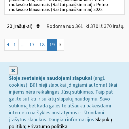
mokesčio klausimais (Raštai paaiškinimai) » Pelno
mokesčio klausimais (Raštai paaiškinimai) 2022
20 Įrašų(-ai)
Rodoma nuo 361 iki 370 iš 370 irašų.
1
...
17
18
19
Uždaryti
Šioje svetainėje naudojami slapukai
(angl.
cookies). Būtinieji slapukai įdiegiami automatiškai
ir jiems nėra reikalingas Jūsų sutikimas. Taip pat
galite sutikti ir su kitų slapukų naudojimu. Savo
sutikimą bet kada galėsite atšaukti pakeisdami
interneto naršyklės nustatymus ir ištrindami
įrašytus slapukus. Daugiau informacijos
Slapukų
politika
;
Privatumo politika.