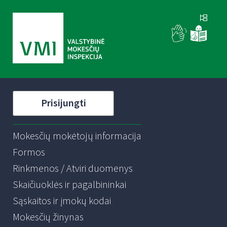
Prisijungti
Mokesčių mokėtojų informacija
Formos
Rinkmenos / Atviri duomenys
Skaičiuoklės ir pagalbininkai
Sąskaitos ir įmokų kodai
Mokesčių žinynas