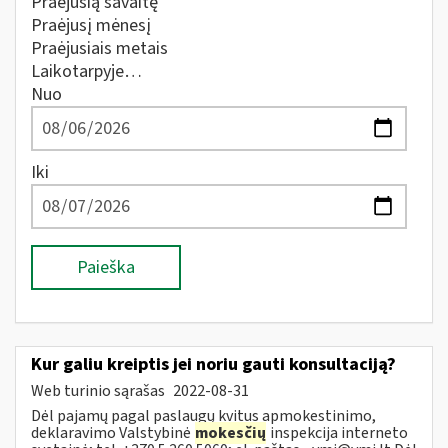
Praėjusią savaitę
Praėjusį mėnesį
Praėjusiais metais
Laikotarpyje…
Nuo
Iki
Paieška
Kur galiu kreiptis jei noriu gauti konsultaciją?
Web turinio sąrašas
2022-08-31
Dėl pajamų pagal paslaugų kvitus apmokestinimo,
deklaravimo Valstybinė
mokesčių
inspekcija interneto