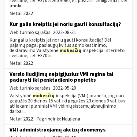
svetainė; tel. +370 5 260 5060; el. paštas -
vmi@vmi.lt
Dėl
įmokų...
Metai:
2022
Kur galiu kreiptis jei noriu gauti konsultaciją?
Web turinio sąrašas
2022-08-31
Kur galiu kreiptis jei noriu gauti konsultaciją? Dėl
pajamų pagal paslaugų kvitus apmokestinimo,
deklaravimo Valstybinė
mokesčių
inspekcija interneto
svetainė; tel. +370 5...
Metai:
2022
Verslo liudijimų neįsigijusius VMI ragina tai
padaryti iki penktadienio popietės
Web turinio sąrašas
2022-05-20
Valstybinė
mokesčių
inspekcija (VMI) praneša, jog nuo
gegužės 20 dienos 15 val. iki gegužės 23 dienos 9 val. bus
atliekami planiniai VMI vidinių sistemų atnaujinimo
darbai....
Metai:
2022
Pagrindinis:
Naujiena
VMI administruojamų akcizų duomenys