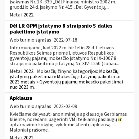
įsakymas Nr. 1K-339 „Dėl Finansų ministro 2002 m.
gruodžio 24 d. įsakymo Nr. 415 „Dėl Gyventojų,...
Metai:
2022
Dėl LR GPM įstatymo 8 straipsnio 5 dalies
pakeitimo įstatymo
Web turinio sąrašas
2022-07-18
Informuojame, kad 2022 m. birželio 28 d. Lietuvos
Respublikos Seimas priėmė Lietuvos Respublikos
gyventojų pajamų mokesčio įstatymo Nr. IX-1007 8
straipsnio pakeitimo įstatymą Nr. XIV-1250 (toliau...
Metai:
2022
Mokesčių žinyno kategorijos:
Mokesčių
įstatymų pakeitimai » Mokesčių įstatymų pakeitimai
2023 metais » Gyventojų pajamų mokesčio pakeitimai
nuo 2023 m.
Apklausa
Web turinio sąrašas
2022-02-09
Kviečiame dalyvauti anoniminėje apklausoje Gerbiamas
kliente, norėdami pagerinti VMI teikiamų paslaugų
ir
aptarnavimo kokybę, vykdome klientų apklausą.
Maloniai prašome...
Metai:
2022