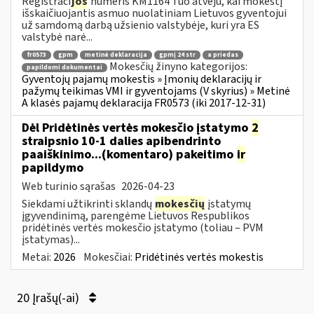
Registraci
jos
numeris KM1164 Tuo atveju, kai mokestį
išskaičiuojantis asmuo nuolatiniam Lietuvos gyventojui
už samdomą darbą užsienio valstybėje, kuri yra ES
valstybė narė...
fr0573
gpm
metinė deklaracija
gpmį 24 str
a priedas
Mokesčių žinyno kategorijos:
papildomi dokumentai
Gyventojų pajamų mokestis » Įmonių deklaracijų ir
pažymų teikimas VMI ir gyventojams (V skyrius) » Metinė
A klasės pajamų deklaracija FR0573 (iki 2017-12-31)
Dėl Pridėtinės vertės mokesčio įstatymo
2
straipsnio 10-1 dalies apibendrinto
paaiškinimo...(komentaro) pakeitimo
ir
papildymo
Web turinio sąrašas
2026-04-23
Siekdami užtikrinti sklandų
mokesčių
įstatymų
įgyvendinimą, parengėme Lietuvos Respublikos
pridėtinės vertės mokesčio įstatymo (toliau – PVM
įstatymas)...
Metai:
2026
Mokesčiai:
Pridėtinės vertės mokestis
20 Įrašų(-ai)