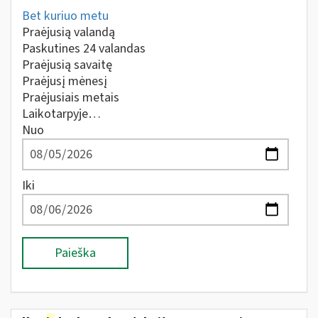
Bet kuriuo metu
Praėjusią valandą
Paskutines 24 valandas
Praėjusią savaitę
Praėjusį mėnesį
Praėjusiais metais
Laikotarpyje…
Nuo
Iki
Paieška