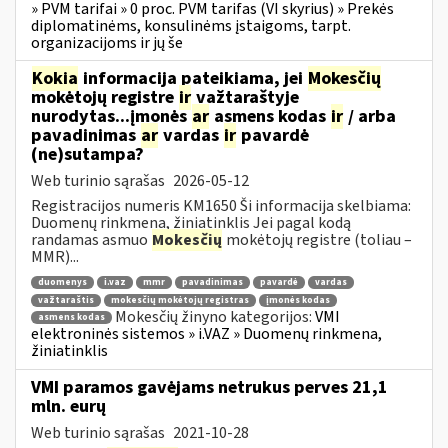
» PVM tarifai » 0 proc. PVM tarifas (VI skyrius) » Prekės
diplomatinėms, konsulinėms įstaigoms, tarpt.
organizacijoms ir jų še
Kokia
informacija pateikiama, jei
Mokesčių
mokėtojų registre
ir
važtaraštyje
nurodytas...įmonės
ar
asmens kodas
ir
/ arba
pavadinimas
ar
vardas
ir
pavardė
(ne)sutampa?
Web turinio sąrašas
2026-05-12
Registracijos numeris KM1650 Ši informacija skelbiama:
Duomenų rinkmena, žiniatinklis Jei pagal kodą
randamas asmuo
Mokesčių
mokėtojų registre (toliau –
MMR)...
duomenys
i.vaz
mmr
pavadinimas
pavardė
vardas
važtaraštis
mokesčių mokėtojų registras
įmonės kodas
Mokesčių žinyno kategorijos:
VMI
asmens kodas
elektroninės sistemos » i.VAZ » Duomenų rinkmena,
žiniatinklis
VMI paramos gavėjams netrukus perves 21,1
mln. eurų
Web turinio sąrašas
2021-10-28