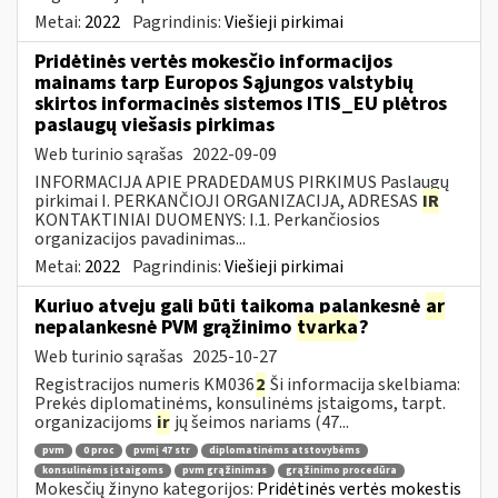
Metai:
2022
Pagrindinis:
Viešieji pirkimai
Pridėtinės vertės mokesčio informacijos
mainams tarp Europos Sąjungos valstybių
skirtos informacinės sistemos ITIS_EU plėtros
paslaugų viešasis pirkimas
Web turinio sąrašas
2022-09-09
INFORMACIJA APIE PRADEDAMUS PIRKIMUS Paslaugų
pirkimai I. PERKANČIOJI ORGANIZACIJA, ADRESAS
IR
KONTAKTINIAI DUOMENYS: I.1. Perkančiosios
organizacijos pavadinimas...
Metai:
2022
Pagrindinis:
Viešieji pirkimai
Kuriuo atveju gali būti taikoma palankesnė
ar
nepalankesnė PVM grąžinimo
tvarka
?
Web turinio sąrašas
2025-10-27
Registracijos numeris KM036
2
Ši informacija skelbiama:
Prekės diplomatinėms, konsulinėms įstaigoms, tarpt.
organizacijoms
ir
jų šeimos nariams (47...
pvm
0 proc
pvmį 47 str
diplomatinėms atstovybėms
konsulinėms įstaigoms
pvm grąžinimas
grąžinimo procedūra
Mokesčių žinyno kategorijos:
Pridėtinės vertės mokestis