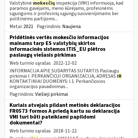
Valstybinė
mokesčių
inspekcija (VMI) informuoja, kad
paramos gavėjams, meno kūrėjams, profesinėms
sąjungoms ir profesinių sąjungų susivienijimams bei
politinėms partijoms...
Metai:
2021
Pagrindinis:
Naujiena
Pridėtinės vertės mokesčio informacijos
mainams tarp ES valstybių skirtos
informacinės sistemos ITIS_EU plėtros
paslaugų viešasis pirkimas
Web turinio sąrašas
2022-12-02
INFORMACIJA APIE SUDARYTAS SUTARTIS Paslaugų
pirkimai I. PERKANČIOJI ORGANIZACIJA, ADRESAS
IR
KONTAKTINIAI DUOMENYS: I.1. Perkančiosios
organizacijos pavadinimas...
Pagrindinis:
Viešieji pirkimai
Kuriais atvejais pildant metinės deklaracijos
FR0573 formos A priedą kartu su deklaracija
VMI turi būti pateikiami papildomi
dokumentai?
Web turinio sąrašas
2018-11-22