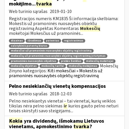
mokėjimo...
tvarka
Web turinio sąrašas
2019-01-10
Registracijos numeris KM1835 Ši informacija skelbiama:
Mokestis už pramoninės nuosavybės objektų
registravimą Aspektas Komentaras
Mokesčių
mokėtojai Mokesčius už pramoninės...
dizainas
išradimas
patentas
registravimas
valstybinis patentų biuras
mokesčiai už pramoninės nuosavybės objektų registravimą
mokesčių už pramoninės nuosavybės objektų registravimą įstatymas
pramoninės nuosavybės objektas
prekės ženklas
mokesčių mokėtojai
Mokesčių
mokesčių objektas
mokesčių tarifai
mokesčių mokėjimas
žinyno kategorijos:
Kiti mokesčiai » Mokestis už
pramoninės nuosavybės objektų registravimą
Pelno nesiekiančių vienetų kompensacijos
Web turinio sąrašas
2018-12-03
Pelno nesiekiantys vienetai – tai vienetai, kurių veiklos
tikslas nėra pelno siekimas
ir
kurios gauto pelno neturi
teisės skirstyti savo steigėjams...
Kokia
yra dividendų, išmokamų Lietuvos
vienetams, apmokestinimo
tvarka
?