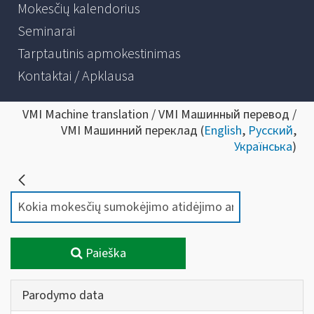
Mokesčių kalendorius
Seminarai
Tarptautinis apmokestinimas
Kontaktai / Apklausa
VMI Machine translation / VMI Машинный перевод /
VMI Машинний переклад (
English
,
Русский
,
Українська
)
Paieška
Parodymo data