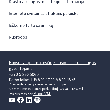
Krašto apsaugos ministerijos informacija
Interneto svetainės atitikties paraiška
Ieškome turto savininkų
Nuorodos
Konsultacijos mokesčių klausimais ir paslaugos
gyventojams:
+370 5 260 5060
Darbo laikas: I-IV 8.00-17.00, V 8.00-15.45.
Prieššventinę dieną - viena valanda trumpiau.
Kiekvieno mėnesio antrą penktadienį 8.00 val. - 12.00 val.
Mano VMI
Paklausimas per