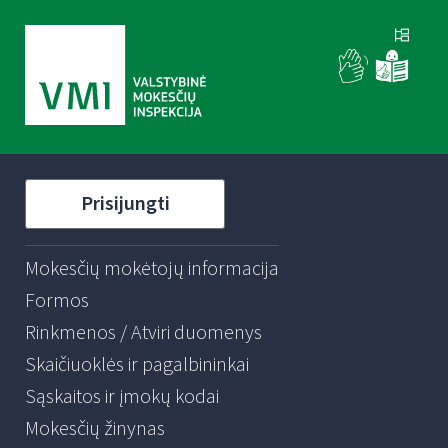
Prisijungti
Mokesčių mokėtojų informacija
Formos
Rinkmenos / Atviri duomenys
Skaičiuoklės ir pagalbininkai
Sąskaitos ir įmokų kodai
Mokesčių žinynas