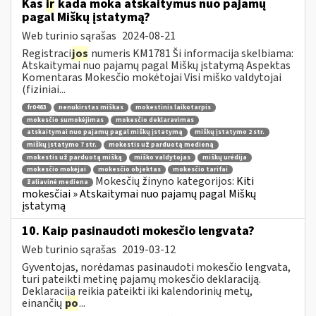
Kas
ir
kada moka atskaitymus nuo pajamų
pagal Miškų įstatymą?
Web turinio sąrašas
2024-08-21
Registraci
jos
numeris KM1781 Ši informacija skelbiama:
Atskaitymai nuo pajamų pagal Miškų įstatymą Aspektas
Komentaras Mokesčio mokėtojai Visi miško valdytojai
(fiziniai...
fr0463
nenukirstas miškas
mokestinis laikotarpis
mokesčio sumokėjimas
mokesčio deklaravimas
atskaitymai nuo pajamų pagal miškų įstatymą
miškų įstatymo 2 str.
miškų įstatymo 7 str.
mokestis už parduotą medieną
mokestis už parduotą mišką
miško valdytojas
miškų urėdija
mokesčio mokėjai
mokesčio objektas
mokesčio tarifai
Mokesčių žinyno kategorijos:
Kiti
žaliavinė mediena
mokesčiai » Atskaitymai nuo pajamų pagal Miškų
įstatymą
10. Kaip pasinaudoti mokesčio lengvata?
Web turinio sąrašas
2019-03-12
Gyventojas, norėdamas pasinaudoti mokesčio lengvata,
turi pateikti metinę pajamų mokesčio deklaraciją.
Deklaraciją reikia pateikti iki kalendorinių metų,
einančių
po
...