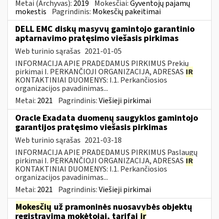
Metai (Archyvas):
2019
Mokesčiai:
Gyventojų pajamų
mokestis
Pagrindinis:
Mokesčių pakeitimai
DELL EMC diskų masyvų gamintojo garantinio
aptarnavimo pratęsimo viešasis pirkimas
Web turinio sąrašas
2021-01-05
INFORMACIJA APIE PRADEDAMUS PIRKIMUS Prekių
pirkimai I. PERKANČIOJI ORGANIZACIJA, ADRESAS
IR
KONTAKTINIAI DUOMENYS: I.1. Perkančiosios
organizacijos pavadinimas...
Metai:
2021
Pagrindinis:
Viešieji pirkimai
Oracle Exadata duomenų saugyklos gamintojo
garantijos pratęsimo viešasis pirkimas
Web turinio sąrašas
2021-03-18
INFORMACIJA APIE PRADEDAMUS PIRKIMUS Paslaugų
pirkimai I. PERKANČIOJI ORGANIZACIJA, ADRESAS
IR
KONTAKTINIAI DUOMENYS: I.1. Perkančiosios
organizacijos pavadinimas...
Metai:
2021
Pagrindinis:
Viešieji pirkimai
Mokesčių
už pramoninės nuosavybės objektų
registravimą mokėtojai, tarifai
ir