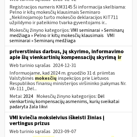
Registracijos numeris KM3145 Ši informacija skelbiama:
Pelno ir kitų mokesčių klausimais Seminaro
„Nekilnojamojo turto mokesčio deklaracijos KIT711
užpildymo ir pateikimo tvarka gyventojams ir...
Mokesčių žinyno kategorijos:
VMI seminarai » Seminarų
medžiaga » Pelno ir kitų mokesčių klausimais
VMI
seminarai » Seminarų medžiaga
priverstinius darbus, jų skyrimo, informavimo
apie šių vienkartinių kompensacijų skyrimą
ir
Web turinio sąrašas
2024-12-31
Informuojame, kad 2024 m. gruodžio 31 d. priimtas
Valstybinės
mokesčių
inspekcijos prie Lietuvos
Respublikos finansų ministerijos viršininko įsakymas Nr.
VA-111 „Dėl...
Metai:
2024
Mokesčių žinyno kategorijos:
Dėl
vienkartinių kompensacijų asmenims, kurių sveikatai
padaryta žala likvi
VMI kviečia moksleivius iškeisti žinias į
vertingus prizus
Web turinio sąrašas
2023-09-07