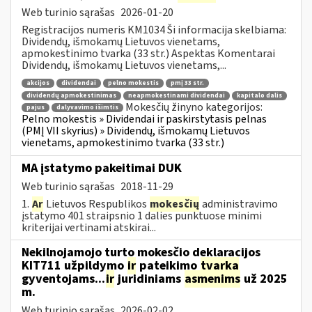
Web turinio sąrašas
2026-01-20
Registracijos numeris KM1034 Ši informacija skelbiama:
Dividendų, išmokamų Lietuvos vienetams,
apmokestinimo tvarka (33 str.) Aspektas Komentarai
Dividendų, išmokamų Lietuvos vienetams,...
akcijos
dividendai
pelno mokestis
pmį 33 str.
dividendų apmokestinimas
neapmokestinami dividendai
kapitalo dalis
Mokesčių žinyno kategorijos:
pajus
dalyvavimo išimtis
Pelno mokestis » Dividendai ir paskirstytasis pelnas
(PMĮ VII skyrius) » Dividendų, išmokamų Lietuvos
vienetams, apmokestinimo tvarka (33 str.)
MA įstatymo pakeitimai DUK
Web turinio sąrašas
2018-11-29
1.
Ar
Lietuvos Respublikos
mokesčių
administravimo
įstatymo 401 straipsnio 1 dalies punktuose minimi
kriterijai vertinami atskirai...
Nekilnojamojo turto mokesčio deklaracijos
KIT711 užpildymo
ir
pateikimo
tvarka
gyventojams...
ir
juridiniams
asmenims
už 2025
m.
Web turinio sąrašas
2026-02-02