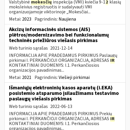
Valstybinė
mokesčių
inspekcija (VMI) kviečia 9-1
2
klasių
moksleivius registruotis ir sudalyvauti VMI
organizuojamoje viktorinoje „Mokesčiai...
Metai:
2023
Pagrindinis:
Naujiena
Akcizų informacinės sistemos (AIS)
plėtros/modernizavimo bei funkcionalumų
techninės priežiūros viešasis pirkimas
Web turinio sąrašas
2021-12-14
INFORMACIJA APIE PRADEDAMUS PIRKIMUS Paslaugų
pirkimai I. PERKANČIOJI ORGANIZACIJA, ADRESAS
IR
KONTAKTINIAI DUOMENYS: I.1. Perkančiosios
organizacijos pavadinimas...
Metai:
2021
Pagrindinis:
Viešieji pirkimai
Išmaniųjų elektroninių kasos aparatų (i.EKA)
posistemio atsparumo įsilaužimams testavimo
paslaugų viešasis pirkimas
Web turinio sąrašas
2022-06-13
INFORMACIJA APIE PRADEDAMUS PIRKIMUS Prekių
pirkimai I. PERKANČIOJI ORGANIZACIJA, ADRESAS
IR
KONTAKTINIAI DUOMENYS: I.1. Perkančiosios
organizacijos pavadinimas...