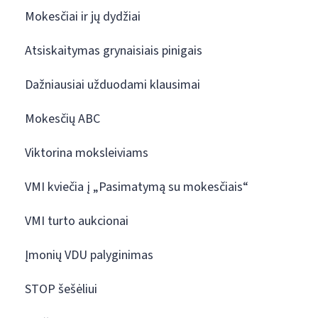
Mokesčiai ir jų dydžiai
Atsiskaitymas grynaisiais pinigais
Dažniausiai užduodami klausimai
Mokesčių ABC
Viktorina moksleiviams
VMI kviečia į „Pasimatymą su mokesčiais“
VMI turto aukcionai
Įmonių VDU palyginimas
STOP šešėliui