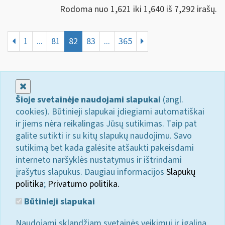
Rodoma nuo 1,621 iki 1,640 iš 7,292 irašų.
1
...
81
82
83
...
365
Uždaryti
Šioje svetainėje naudojami slapukai
(angl.
cookies). Būtinieji slapukai įdiegiami automatiškai
ir jiems nėra reikalingas Jūsų sutikimas. Taip pat
galite sutikti ir su kitų slapukų naudojimu. Savo
sutikimą bet kada galėsite atšaukti pakeisdami
interneto naršyklės nustatymus ir ištrindami
įrašytus slapukus. Daugiau informacijos
Slapukų
politika
;
Privatumo politika.
Būtinieji slapukai
Naudojami sklandžiam svetainės veikimui ir įgalina