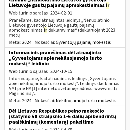
Lietuvoje gautų pajamų apmokestinimas
ir
Web turinio sąrašas
2024-02-01
Pranešame, kad atnaujintas leidinys „Nenuolatinio
Lietuvos gyventojo Lietuvoje gautų pajamų
apmokestinimas
ir
deklaravimas“ (deklaruojant 2023
metų...
Metai:
2024
Mokesčiai:
Gyventojų pajamų mokestis
Informacinis pranešimas dėl atnaujinto
„Gyventojams apie nekilnojamojo turto
mokestį“ leidinio
Web turinio sąrašas
2024-10-15
Informuojame, kad atnaujintas leidinys „Gyventojams
apie nekilnojamojo turto mokestį“. Leidinys skelbiamas
VMI prie FM[1] interneto svetainėje adresu: www.vmi.lt/
Pagrindinis /...
Metai:
2024
Mokesčiai:
Nekilnojamojo turto mokestis
Dėl Lietuvos Respublikos pelno mokesčio
įstatymo 50 straipsnio 1-6 dalių apibendrintų
paaiškinimų (komentarų) pakeitimo
Web turinio sąrašas
2024-04-30