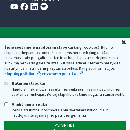
Valstybinė mokesčių inspekcija prie Lietuvos
U
Respublikos finansų ministerijos
Šioje svetainėje naudojami slapukai
(angl. cookies). Būtinieji
slapukai įdiegiami automatiškai ir jiems nėra reikalingas Jūsų
Biudžetinė įstaiga. Juridinio asmens kodas — 188659752,
sutikimas. Taip pat galite sutikti ir su kitų slapukų naudojimu. Savo
adresas: Vasario 16-osios g. 14, 01107 Vilnius, Lietuva, el.paštas:
sutikimą bet kada galėsite atšaukti pakeisdami interneto naršyklės
vmi@vmi.lt
, E. pristatymo dėžutės adresas 188659752
nustatymus ir ištrindami įrašytus slapukus. Daugiau informacijos
Duomenys apie Valstybinę mokesčių inspekciją prie Lietuvos
Slapukų politika
;
Privatumo politika.
Respublikos finansų ministerijos kaupiami ir saugomi Juridinių
asmenų registre
Būtinieji slapukai
Naudojami sklandžiam svetainės veikimui ir įgalina pagrindines
svetainės funkcijas. Be šių slapukų svetainė negali tinkamai veikti.
Analitiniai slapukai
Renka statistinę informaciją apie svetainės naudojimą ir
naudojami Jūsų naršymo patirties gerinimui.
PATVIRTINTI