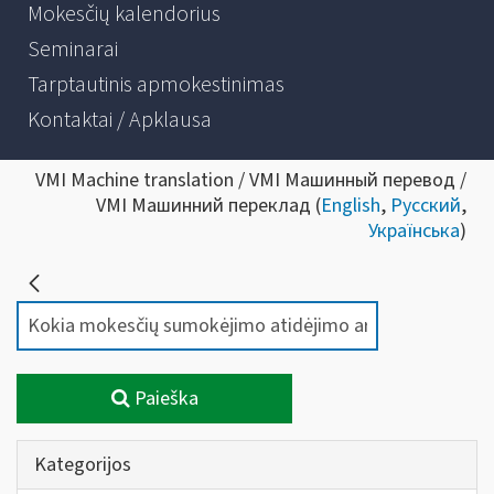
Mokesčių kalendorius
Seminarai
Tarptautinis apmokestinimas
Kontaktai / Apklausa
VMI Machine translation / VMI Машинный перевод /
VMI Машинний переклад (
English
,
Русский
,
Українська
)
Paieška
Kategorijos