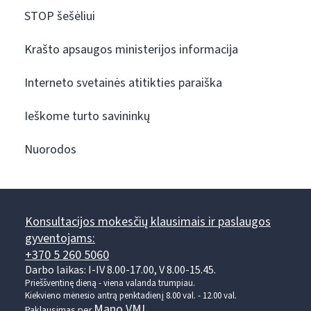
STOP šešėliui
Krašto apsaugos ministerijos informacija
Interneto svetainės atitikties paraiška
Ieškome turto savininkų
Nuorodos
Konsultacijos mokesčių klausimais ir paslaugos
gyventojams:
+370 5 260 5060
Darbo laikas: I-IV 8.00-17.00, V 8.00-15.45.
Prieššventinę dieną - viena valanda trumpiau.
Kiekvieno mėnesio antrą penktadienį 8.00 val. - 12.00 val.
Mano VMI
Paklausimas per