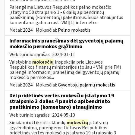
Parengėme Lietuvos Respublikos pelno mokesčio
įstatymo 50 straipsnio 1 - 6 dalių apibendrintų
paaiškinimų (komentarų) pakeitimus. Šiuos atnaujintus
komentarus galima rasti VMI[1] interneto...
Metai:
2024
Mokesčiai:
Pelno mokestis
Informacinis pranešimas dėl gyventojų pajamų
mokesčio permokos grąžinimo
Web turinio sąrašas
2024-01-11
Valstybinė
mokesčių
inspekcija prie Lietuvos
Respublikos finansų ministerijos (toliau – VMI prie FM)
parengė informacinį pranešimą dėl gyventojų pajamų
mokesčio permokos...
Metai:
2024
Mokesčiai:
Gyventojų pajamų mokestis
Dėl pridėtinės vertės mokesčio įstatymo 19
straipsnio 3 dalies 4 punkto apibendrinto
paaiškinimo (komentaro) atnaujinimo
Web turinio sąrašas
2024-05-13
Siekdami užtikrinti sklandų
mokesčių
įstatymų
įgyvendinimą, parengėme Lietuvos Respublikos
pridėtinės vertės mokesčio įstatymo 19 straipsnio 3