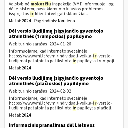
Valstybinė
mokesčių
inspekcija (VMI) informuoja, jog
dėl e. sistemų pasiekiamumo kilusios problemos
išspręstos
ir
klientai vėl gali sklandžiai...
Metai:
2024
Pagrindinis:
Naujiena
Dėl verslo liudijimą įsigyjančio gyventojo
atmintinės (trumposios) papildymo
Web turinio sąrašas
2024-01-26
Informuojame, kad interneto svetainėje
https://www.vmi.lt/evmi/individuali-veikla-
ir
-verslo-
liudijimai patalpinta patikslinta
ir
papildyta trumpoji...
Metai:
2024
Dėl verslo liudijimą įsigyjančio gyventojo
atmintinės (plačiosios) papildymo
Web turinio sąrašas
2024-02-02
Informuojame, kad interneto svetainėje
https://www.vmi.lt/evmi/individuali-veikla-
ir
-verslo-
liudijimai patalpinta patikslinta
ir
papildyta plačioji...
Metai:
2024
Informacinis pranešimas dėl Lietuvos