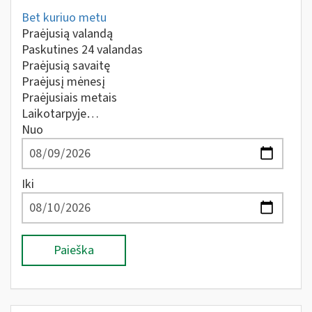
Bet kuriuo metu
Praėjusią valandą
Paskutines 24 valandas
Praėjusią savaitę
Praėjusį mėnesį
Praėjusiais metais
Laikotarpyje…
Nuo
Iki
Paieška