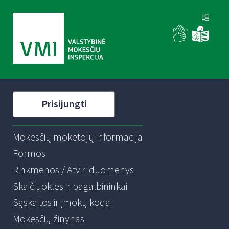
Prisijungti
Mokesčių mokėtojų informacija
Formos
Rinkmenos / Atviri duomenys
Skaičiuoklės ir pagalbininkai
Sąskaitos ir įmokų kodai
Mokesčių žinynas