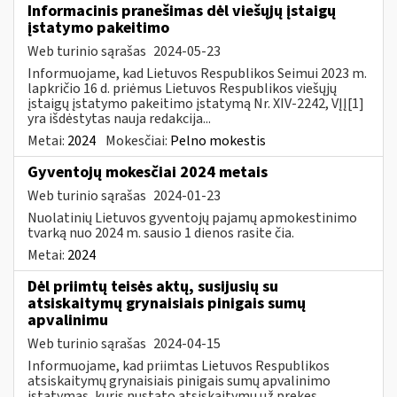
Informacinis pranešimas dėl viešųjų įstaigų
įstatymo pakeitimo
Web turinio sąrašas
2024-05-23
Informuojame, kad Lietuvos Respublikos Seimui 2023 m.
lapkričio 16 d. priėmus Lietuvos Respublikos viešųjų
įstaigų įstatymo pakeitimo įstatymą Nr. XIV-2242, VĮĮ[1]
yra išdėstytas nauja redakcija...
Metai:
2024
Mokesčiai:
Pelno mokestis
Gyventojų mokesčiai 2024 metais
Web turinio sąrašas
2024-01-23
Nuolatinių Lietuvos gyventojų pajamų apmokestinimo
tvarką nuo 2024 m. sausio 1 dienos rasite čia.
Metai:
2024
Dėl priimtų teisės aktų, susijusių su
atsiskaitymų grynaisiais pinigais sumų
apvalinimu
Web turinio sąrašas
2024-04-15
Informuojame, kad priimtas Lietuvos Respublikos
atsiskaitymų grynaisiais pinigais sumų apvalinimo
įstatymas, kuris nustato atsiskaitymų už prekes