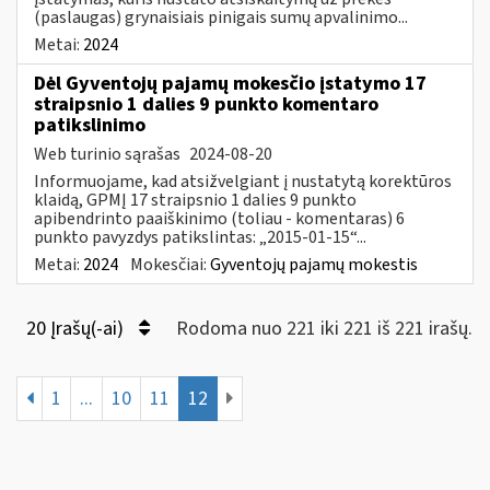
(paslaugas) grynaisiais pinigais sumų apvalinimo...
Metai:
2024
Dėl Gyventojų pajamų mokesčio įstatymo 17
straipsnio 1 dalies 9 punkto komentaro
patikslinimo
Web turinio sąrašas
2024-08-20
Informuojame, kad atsižvelgiant į nustatytą korektūros
klaidą, GPMĮ 17 straipsnio 1 dalies 9 punkto
apibendrinto paaiškinimo (toliau - komentaras) 6
punkto pavyzdys patikslintas: „2015-01-15“...
Metai:
2024
Mokesčiai:
Gyventojų pajamų mokestis
20 Įrašų(-ai)
Rodoma nuo 221 iki 221 iš 221 irašų.
1
...
10
11
12