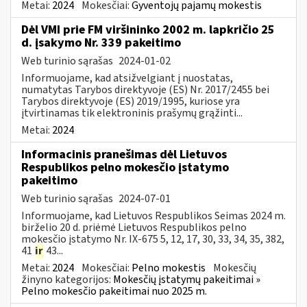
Metai:
2024
Mokesčiai:
Gyventojų pajamų mokestis
Dėl VMI prie FM viršininko 2002 m. lapkričio 25
d. įsakymo Nr. 339 pakeitimo
Web turinio sąrašas
2024-01-02
Informuojame, kad atsižvelgiant į nuostatas,
numatytas Tarybos direktyvoje (ES) Nr. 2017/2455 bei
Tarybos direktyvoje (ES) 2019/1995, kuriose yra
įtvirtinamas tik elektroninis prašymų grąžinti...
Metai:
2024
Informacinis pranešimas dėl Lietuvos
Respublikos pelno mokesčio įstatymo
pakeitimo
Web turinio sąrašas
2024-07-01
Informuojame, kad Lietuvos Respublikos Seimas 2024 m.
birželio 20 d. priėmė Lietuvos Respublikos pelno
mokesčio įstatymo Nr. IX-675 5, 12, 17, 30, 33, 34, 35, 382,
41
ir
43...
Metai:
2024
Mokesčiai:
Pelno mokestis
Mokesčių
žinyno kategorijos:
Mokesčių įstatymų pakeitimai »
Pelno mokesčio pakeitimai nuo 2025 m.