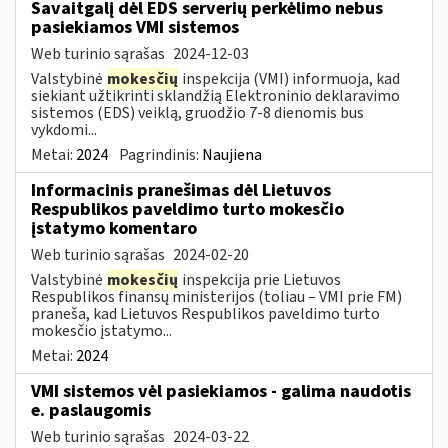
Savaitgalį dėl EDS serverių perkėlimo nebus
pasiekiamos VMI sistemos
Web turinio sąrašas
2024-12-03
Valstybinė
mokesčių
inspekcija (VMI) informuoja, kad
siekiant užtikrinti sklandžią Elektroninio deklaravimo
sistemos (EDS) veiklą, gruodžio 7-8 dienomis bus
vykdomi...
Metai:
2024
Pagrindinis:
Naujiena
Informacinis pranešimas dėl Lietuvos
Respublikos paveldimo turto mokesčio
įstatymo komentaro
Web turinio sąrašas
2024-02-20
Valstybinė
mokesčių
inspekcija prie Lietuvos
Respublikos finansų ministerijos (toliau – VMI prie FM)
praneša, kad Lietuvos Respublikos paveldimo turto
mokesčio įstatymo...
Metai:
2024
VMI sistemos vėl pasiekiamos - galima naudotis
e. paslaugomis
Web turinio sąrašas
2024-03-22