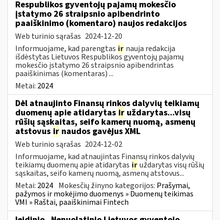
Respublikos gyventojų pajamų mokesčio
įstatymo 26 straipsnio apibendrinto
paaiškinimo (komentaro) naujos redakcijos
Web turinio sąrašas
2024-12-20
Informuojame, kad parengtas
ir
nauja redakcija
išdėstytas Lietuvos Respublikos gyventojų pajamų
mokesčio įstatymo 26 straipsnio apibendrintas
paaiškinimas (komentaras) ...
Metai:
2024
Dėl atnaujinto Finansų rinkos dalyvių teikiamų
duomenų apie atidarytas
ir
uždarytas...visų
rūšių sąskaitas, seifo kamerų nuomą, asmenų
atstovus
ir
naudos gavėjus XML
Web turinio sąrašas
2024-12-02
Informuojame, kad atnaujintas Finansų rinkos dalyvių
teikiamų duomenų apie atidarytas
ir
uždarytas visų rūšių
sąskaitas, seifo kamerų nuomą, asmenų atstovus...
Metai:
2024
Mokesčių žinyno kategorijos:
Prašymai,
pažymos ir mokėjimo duomenys » Duomenų teikimas
VMI » Raštai, paaiškinimai Fintech
leidinio „Nenuolatinio Lietuvos gyventojo