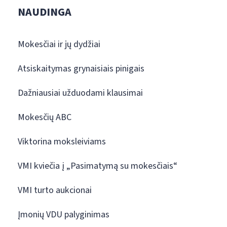
NAUDINGA
Mokesčiai ir jų dydžiai
Atsiskaitymas grynaisiais pinigais
Dažniausiai užduodami klausimai
Mokesčių ABC
Viktorina moksleiviams
VMI kviečia į „Pasimatymą su mokesčiais“
VMI turto aukcionai
Įmonių VDU palyginimas