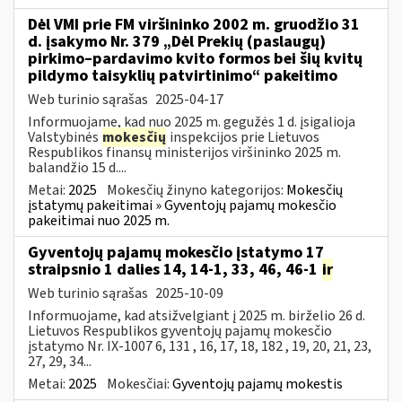
Dėl VMI prie FM viršininko 2002 m. gruodžio 31
d. įsakymo Nr. 379 „Dėl Prekių (paslaugų)
pirkimo–pardavimo kvito formos bei šių kvitų
pildymo taisyklių patvirtinimo“ pakeitimo
Web turinio sąrašas
2025-04-17
Informuojame, kad nuo 2025 m. gegužės 1 d. įsigalioja
Valstybinės
mokesčių
inspekcijos prie Lietuvos
Respublikos finansų ministerijos viršininko 2025 m.
balandžio 15 d....
Metai:
2025
Mokesčių žinyno kategorijos:
Mokesčių
įstatymų pakeitimai » Gyventojų pajamų mokesčio
pakeitimai nuo 2025 m.
Gyventojų pajamų mokesčio įstatymo 17
straipsnio 1 dalies 14, 14-1, 33, 46, 46-1
ir
Web turinio sąrašas
2025-10-09
Informuojame, kad atsižvelgiant į 2025 m. birželio 26 d.
Lietuvos Respublikos gyventojų pajamų mokesčio
įstatymo Nr. IX-1007 6, 131 , 16, 17, 18, 182 , 19, 20, 21, 23,
27, 29, 34...
Metai:
2025
Mokesčiai:
Gyventojų pajamų mokestis