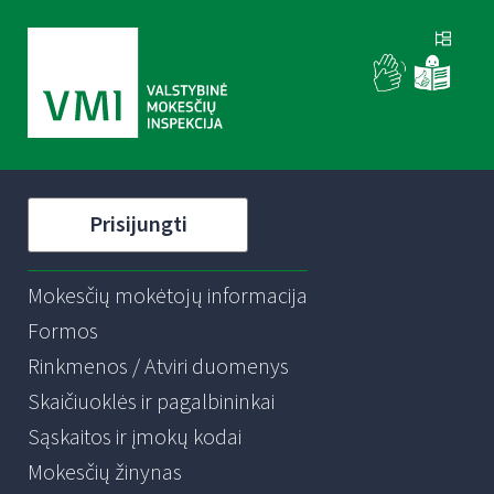
Prisijungti
Mokesčių mokėtojų informacija
Formos
Rinkmenos / Atviri duomenys
Skaičiuoklės ir pagalbininkai
Sąskaitos ir įmokų kodai
Mokesčių žinynas