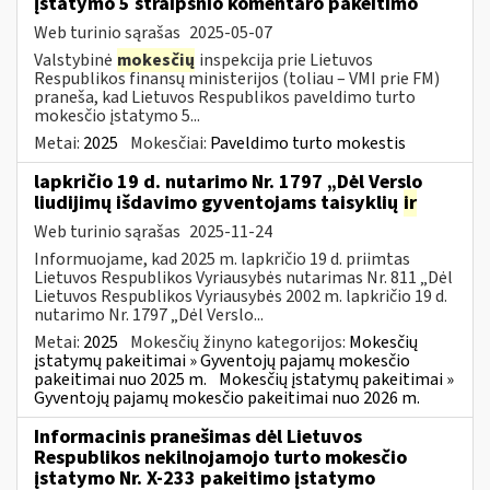
įstatymo 5 straipsnio komentaro pakeitimo
Web turinio sąrašas
2025-05-07
Valstybinė
mokesčių
inspekcija prie Lietuvos
Respublikos finansų ministerijos (toliau – VMI prie FM)
praneša, kad Lietuvos Respublikos paveldimo turto
mokesčio įstatymo 5...
Metai:
2025
Mokesčiai:
Paveldimo turto mokestis
lapkričio 19 d. nutarimo Nr. 1797 „Dėl Verslo
liudijimų išdavimo gyventojams taisyklių
ir
Web turinio sąrašas
2025-11-24
Informuojame, kad 2025 m. lapkričio 19 d. priimtas
Lietuvos Respublikos Vyriausybės nutarimas Nr. 811 „Dėl
Lietuvos Respublikos Vyriausybės 2002 m. lapkričio 19 d.
nutarimo Nr. 1797 „Dėl Verslo...
Metai:
2025
Mokesčių žinyno kategorijos:
Mokesčių
įstatymų pakeitimai » Gyventojų pajamų mokesčio
pakeitimai nuo 2025 m.
Mokesčių įstatymų pakeitimai »
Gyventojų pajamų mokesčio pakeitimai nuo 2026 m.
Informacinis pranešimas dėl Lietuvos
Respublikos nekilnojamojo turto mokesčio
įstatymo Nr. X-233 pakeitimo įstatymo