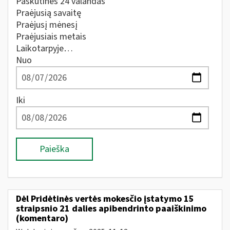
Paskutines 24 valandas
Praėjusią savaitę
Praėjusį mėnesį
Praėjusiais metais
Laikotarpyje…
Nuo
Iki
Paieška
Dėl Pridėtinės vertės mokesčio įstatymo 15
straipsnio 21 dalies apibendrinto paaiškinimo
(komentaro)