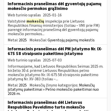
Informacinis pranešimas dėl gyventojų pajamų
mokesčio permokos grąžinimo
Web turinio sąrašas
2025-01-16
Valstybinė
mokesčių
inspekcija prie Lietuvos
Respublikos finansų ministerijos (toliau – VMI prie FM)
parengė informacinį pranešimą dėl gyventojų pajamų
mokesčio permokos...
Metai:
2025
Mokesčiai:
Gyventojų pajamų mokestis
Informacinis pranešimas dėl PM įstatymo Nr. IX-
675 58 straipsnio pakeitimo įstatymo
Web turinio sąrašas
2025-07-03
Informuojame, kad Lietuvos Respublikos Seimas 2025 m.
birželio 30 d. priėmė Lietuvos Respublikos pelno
mokesčio įstatymo Nr. IX-675 58 straipsnio pakeitimo
įstatymą Nr. XV-383 (toliau –...
Metai:
2025
Mokesčių žinyno kategorijos:
Mokesčių
įstatymų pakeitimai » Pelno mokesčio pakeitimai nuo
2026 m.
Informacinis pranešimas dėl Lietuvos
Respublikos Paveldimo turto mokesčio