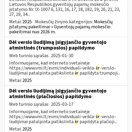
Lietuvos Respublikos gyventojų pajamų mokesčio
įstatymo Nr. IX-1007 6, 131, 16, 17, 18, 182, 19, 20, 21, 23,
27, 29, 34...
Metai:
2025
Mokesčių žinyno kategorijos:
Mokesčių
įstatymų pakeitimai » Gyventojų pajamų mokesčio
pakeitimai nuo 2026 m.
Dėl verslo liudijimą įsigyjančio gyventojo
atmintinės (trumposios) papildymo
Web turinio sąrašas
2025-01-30
Informuojame, kad interneto svetainėje
https://www.vmi.lt/evmi/individuali-veikla-
ir
-verslo-
liudijimai patalpinta patikslinta
ir
papildyta trumpoji...
Metai:
2025
Dėl verslo liudijimą įsigyjančio gyventojo
atmintinės (plačiosios) papildymo
Web turinio sąrašas
2025-03-17
Informuojame, kad interneto svetainėje
https://www.vmi.lt/evmi/individuali-veikla-
ir
-verslo-
liudijimai patalpinta patikslinta
ir
papildyta plačioji...
Metai:
2025