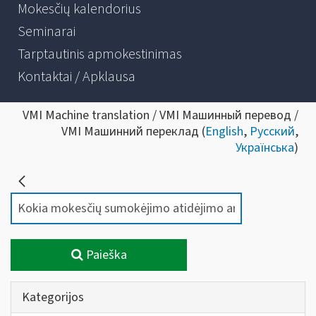
Mokesčių kalendorius
Seminarai
Tarptautinis apmokestinimas
Kontaktai / Apklausa
VMI Machine translation / VMI Машинный перевод /
VMI Машинний переклад (
English
,
Русский
,
Українська
)
Paieška
Kategorijos