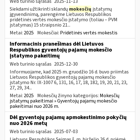
Web turinio sąrašas
2025-11-13
Siekdami užtikrinti sklandų
mokesčių
įstatymų
įgyvendinimą, parengėme Lietuvos Respublikos
pridėtinės vertės mokesčio įstatymo (toliau – PVM
įstatymas) 15 straipsnio 21...
Metai:
2025
Mokesčiai:
Pridėtinės vertės mokestis
Informacinis pranešimas dėl Lietuvos
Respublikos gyventojų pajamų mokesčio
įstatymo pakeitimų
Web turinio sąrašas
2025-12-30
Informuojame, kad 2025 m. gruodžio 16 d. buvo priimtas
Lietuvos Respublikos gyventojų pajamų mokesčio
įstatymo Nr. IX-1007 6, 131, 16, 17, 18, 182, 19, 20, 21, 23,
27, 29, 34...
Metai:
2025
Mokesčių žinyno kategorijos:
Mokesčių
įstatymų pakeitimai » Gyventojų pajamų mokesčio
pakeitimai nuo 2026 m.
Dėl gyventojų pajamų apmokestinimo pokyčių
nuo 2026 metų
Web turinio sąrašas
2025-07-03
Lietuvos Respublikos Seimas š. m. birželio 26 d. priėmė