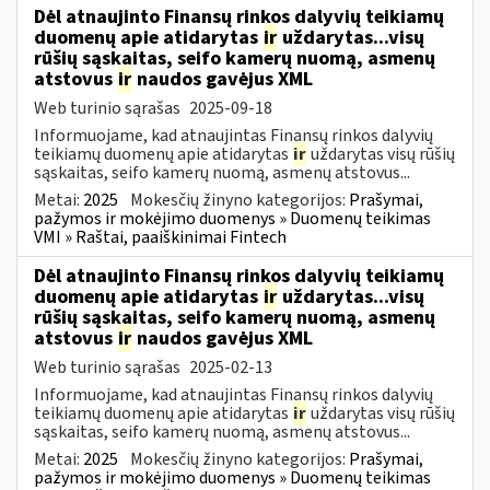
Dėl atnaujinto Finansų rinkos dalyvių teikiamų
duomenų apie atidarytas
ir
uždarytas...visų
rūšių sąskaitas, seifo kamerų nuomą, asmenų
atstovus
ir
naudos gavėjus XML
Web turinio sąrašas
2025-09-18
Informuojame, kad atnaujintas Finansų rinkos dalyvių
teikiamų duomenų apie atidarytas
ir
uždarytas visų rūšių
sąskaitas, seifo kamerų nuomą, asmenų atstovus...
Metai:
2025
Mokesčių žinyno kategorijos:
Prašymai,
pažymos ir mokėjimo duomenys » Duomenų teikimas
VMI » Raštai, paaiškinimai Fintech
Dėl atnaujinto Finansų rinkos dalyvių teikiamų
duomenų apie atidarytas
ir
uždarytas...visų
rūšių sąskaitas, seifo kamerų nuomą, asmenų
atstovus
ir
naudos gavėjus XML
Web turinio sąrašas
2025-02-13
Informuojame, kad atnaujintas Finansų rinkos dalyvių
teikiamų duomenų apie atidarytas
ir
uždarytas visų rūšių
sąskaitas, seifo kamerų nuomą, asmenų atstovus...
Metai:
2025
Mokesčių žinyno kategorijos:
Prašymai,
pažymos ir mokėjimo duomenys » Duomenų teikimas