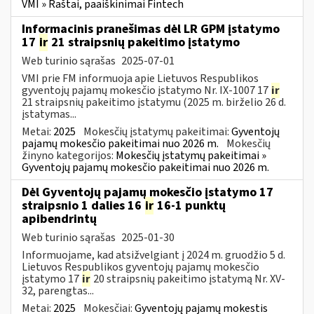
VMI » Raštai, paaiškinimai Fintech
Informacinis pranešimas dėl LR GPM įstatymo
17
ir
21 straipsnių pakeitimo įstatymo
Web turinio sąrašas
2025-07-01
VMI prie FM informuoja apie Lietuvos Respublikos
gyventojų pajamų mokesčio įstatymo Nr. IX-1007 17
ir
21 straipsnių pakeitimo įstatymu (2025 m. birželio 26 d.
įstatymas...
Metai:
2025
Mokesčių įstatymų pakeitimai:
Gyventojų
pajamų mokesčio pakeitimai nuo 2026 m.
Mokesčių
žinyno kategorijos:
Mokesčių įstatymų pakeitimai »
Gyventojų pajamų mokesčio pakeitimai nuo 2026 m.
Dėl Gyventojų pajamų mokesčio įstatymo 17
straipsnio 1 dalies 16
ir
16-1 punktų
apibendrintų
Web turinio sąrašas
2025-01-30
Informuojame, kad atsižvelgiant į 2024 m. gruodžio 5 d.
Lietuvos Respublikos gyventojų pajamų mokesčio
įstatymo 17
ir
20 straipsnių pakeitimo įstatymą Nr. XV-
32, parengtas...
Metai:
2025
Mokesčiai:
Gyventojų pajamų mokestis