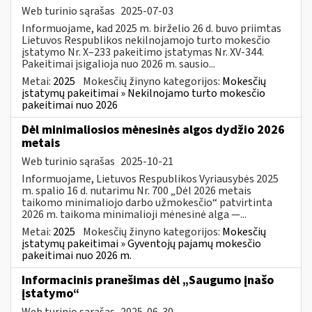
Web turinio sąrašas
2025-07-03
Informuojame, kad 2025 m. birželio 26 d. buvo priimtas
Lietuvos Respublikos nekilnojamojo turto mokesčio
įstatymo Nr. X–233 pakeitimo įstatymas Nr. XV-344.
Pakeitimai įsigalioja nuo 2026 m. sausio...
Metai:
2025
Mokesčių žinyno kategorijos:
Mokesčių
įstatymų pakeitimai » Nekilnojamo turto mokesčio
pakeitimai nuo 2026
Dėl minimaliosios mėnesinės algos dydžio 2026
metais
Web turinio sąrašas
2025-10-21
Informuojame, Lietuvos Respublikos Vyriausybės 2025
m. spalio 16 d. nutarimu Nr. 700 „Dėl 2026 metais
taikomo minimaliojo darbo užmokesčio“ patvirtinta
2026 m. taikoma minimalioji mėnesinė alga —...
Metai:
2025
Mokesčių žinyno kategorijos:
Mokesčių
įstatymų pakeitimai » Gyventojų pajamų mokesčio
pakeitimai nuo 2026 m.
Informacinis pranešimas dėl „Saugumo įnašo
įstatymo“
Web turinio sąrašas
2025-06-30