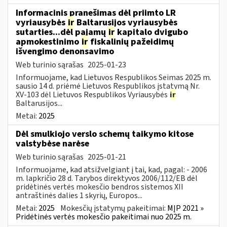
Informacinis pranešimas dėl priimto LR
vyriausybės
ir
Baltarusijos vyriausybės
sutarties...dėl pajamų
ir
kapitalo dvigubo
apmokestinimo
ir
fiskalinių pažeidimų
išvengimo denonsavimo
Web turinio sąrašas
2025-01-23
Informuojame, kad Lietuvos Respublikos Seimas 2025 m.
sausio 14 d. priėmė Lietuvos Respublikos įstatymą Nr.
XV-103 dėl Lietuvos Respublikos Vyriausybės
ir
Baltarusijos...
Metai:
2025
Dėl smulkiojo verslo schemų taikymo kitose
valstybėse narėse
Web turinio sąrašas
2025-01-21
Informuojame, kad atsižvelgiant į tai, kad, pagal: - 2006
m. lapkričio 28 d. Tarybos direktyvos 2006/112/EB dėl
pridėtinės vertės mokesčio bendros sistemos XII
antraštinės dalies 1 skyrių, Europos...
Metai:
2025
Mokesčių įstatymų pakeitimai:
MĮP 2021 »
Pridėtinės vertės mokesčio pakeitimai nuo 2025 m.