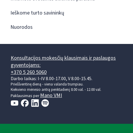
Ieškome turto savininkų
Nuorodos
Konsultacijos mokesčių klausimais ir paslaugos
gyventojams:
+370 5 260 5060
Darbo laikas: I-IV 8.00-17.00, V 8.00-15.45.
Prieššventinę dieną - viena valanda trumpiau.
Kiekvieno mėnesio antrą penktadienį 8.00 val. - 12.00 val.
Mano VMI
Paklausimas per