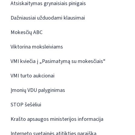
Atsiskaitymas grynaisiais pinigais
Dažniausiai užduodami klausimai
Mokesčių ABC
Viktorina moksleiviams
VMI kviečia į „Pasimatymą su mokesčiais“
VMI turto aukcionai
Įmonių VDU palyginimas
STOP šešėliui
Krašto apsaugos ministerijos informacija
Interneto svetainės atitikties paraiška