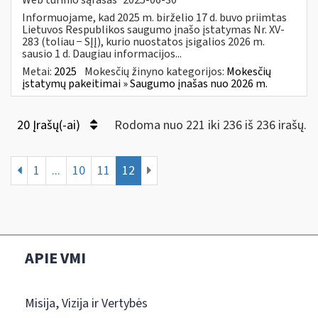
Informuojame, kad 2025 m. birželio 17 d. buvo priimtas
Lietuvos Respublikos saugumo įnašo įstatymas Nr. XV-
283 (toliau − SĮĮ), kurio nuostatos įsigalios 2026 m.
sausio 1 d. Daugiau informacijos...
Metai:
2025
Mokesčių žinyno kategorijos:
Mokesčių
įstatymų pakeitimai » Saugumo įnašas nuo 2026 m.
20 Įrašų(-ai)
Rodoma nuo 221 iki 236 iš 236 irašų.
1
...
10
11
12
APIE VMI
Misija, Vizija ir Vertybės