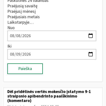
Paskutines 24 valandas
Praėjusią savaitę
Praėjusį mėnesį
Praėjusiais metais
Laikotarpyje…
Nuo
Iki
Paieška
Dėl pridėtinės vertės mokesčio įstatymo 9-1
straipsnio apibendrinto paaiškinimo
(komentaro)