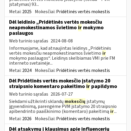
įstatymas) 93...
Metai:
2025
Mokesčiai:
Pridėtinės vertės mokestis
Dėl leidinio „Pridėtinės vertės mokesčiu
neapmokestinamos švietimo
ir
mokymo
paslaugos
Web turinio sąrašas
2024-08-08
Informuojame, kad atnaujintas leidinys „Pridėtinės
vertės mokesčiu neapmokestinamos švietimo
ir
mokymo paslaugos“. Leidinys skelbiamas VMI prie FM
interneto svetainėje...
Metai:
2024
Mokesčiai:
Pridėtinės vertės mokestis
Dėl Pridėtinės vertės mokesčio įstatymo 20
straipsnio komentaro pakeitimo
ir
papildymo
Web turinio sąrašas
2026-07-27
Siekdami užtikrinti sklandų
mokesčių
įstatymų
įgyvendinimą, parengėme PVM įstatymo 20 straipsnio
apibendrinto paaiškinimo (komentaro) pakeitimą
ir
...
Metai:
2026
Mokesčiai:
Pridėtinės vertės mokestis
Dėl atsakymų į klausimus apie influencerių