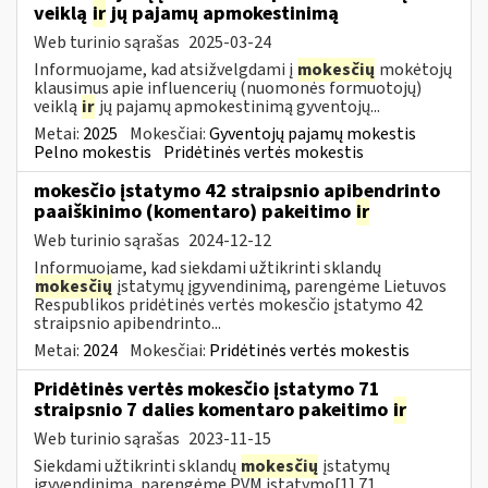
veiklą
ir
jų pajamų apmokestinimą
Web turinio sąrašas
2025-03-24
Informuojame, kad atsižvelgdami į
mokesčių
mokėtojų
klausimus apie influencerių (nuomonės formuotojų)
veiklą
ir
jų pajamų apmokestinimą gyventojų...
Metai:
2025
Mokesčiai:
Gyventojų pajamų mokestis
Pelno mokestis
Pridėtinės vertės mokestis
mokesčio įstatymo 42 straipsnio apibendrinto
paaiškinimo (komentaro) pakeitimo
ir
Web turinio sąrašas
2024-12-12
Informuojame, kad siekdami užtikrinti sklandų
mokesčių
įstatymų įgyvendinimą, parengėme Lietuvos
Respublikos pridėtinės vertės mokesčio įstatymo 42
straipsnio apibendrinto...
Metai:
2024
Mokesčiai:
Pridėtinės vertės mokestis
Pridėtinės vertės mokesčio įstatymo 71
straipsnio 7 dalies komentaro pakeitimo
ir
Web turinio sąrašas
2023-11-15
Siekdami užtikrinti sklandų
mokesčių
įstatymų
įgyvendinimą, parengėme PVM įstatymo[1] 71