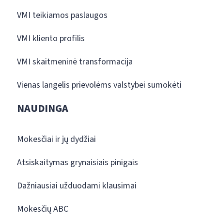
VMI teikiamos paslaugos
VMI kliento profilis
VMI skaitmeninė transformacija
Vienas langelis prievolėms valstybei sumokėti
NAUDINGA
Mokesčiai ir jų dydžiai
Atsiskaitymas grynaisiais pinigais
Dažniausiai užduodami klausimai
Mokesčių ABC