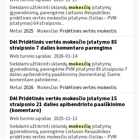
Siekdami užtikrinti sklandų
mokesčių
įstatymų
įgyvendinimą, parengėme Lietuvos Respublikos
pridėtinės vertės mokesčio įstatymo (toliau – PVM
įstatymas) 64 straipsnio...
Metai:
2025
Mokesčiai:
Pridėtinės vertės mokestis
Dėl Pridėtinės vertės mokesčio įstatymo 85
straipsnio 7 dalies komentaro parengimo
Web turinio sąrašas
2026-01-14
Siekdami užtikrinti sklandų
mokesčių
įstatymų
įgyvendinimą, parengėme PVM įstatymo 85 straipsnio 7
dalies apibendrintą paaiškinimą (komentarą). Šiame
komentare pateikėme...
Metai:
2026
Mokesčiai:
Pridėtinės vertės mokestis
Dėl Pridėtinės vertės mokesčio įstatymo 15
straipsnio 21 dalies apibendrinto paaiškinimo
(komentaro)
Web turinio sąrašas
2025-11-13
Siekdami užtikrinti sklandų
mokesčių
įstatymų
įgyvendinimą, parengėme Lietuvos Respublikos
pridėtinės vertės mokesčio įstatymo (toliau – PVM