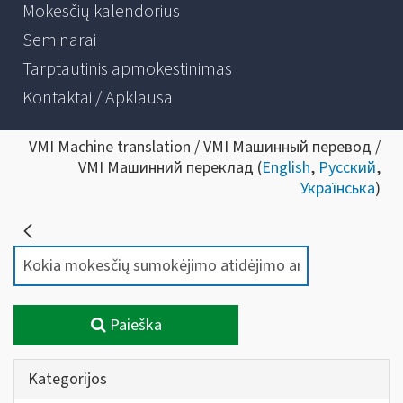
Mokesčių kalendorius
Seminarai
Tarptautinis apmokestinimas
Kontaktai / Apklausa
VMI Machine translation / VMI Машинный перевод /
VMI Машинний переклад (
English
,
Русский
,
Українська
)
Paieška
Kategorijos