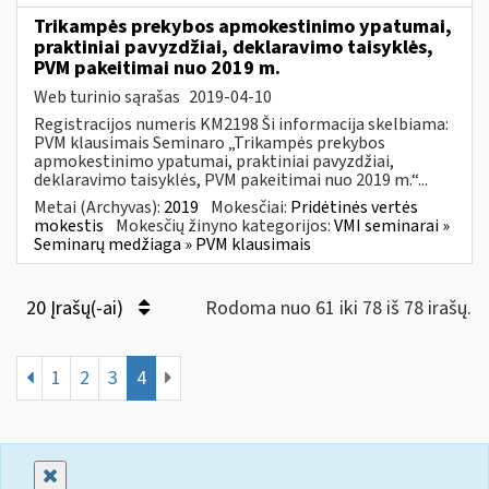
Trikampės prekybos apmokestinimo ypatumai,
praktiniai pavyzdžiai, deklaravimo taisyklės,
PVM pakeitimai nuo 2019 m.
Web turinio sąrašas
2019-04-10
Registracijos numeris KM2198 Ši informacija skelbiama:
PVM klausimais Seminaro „Trikampės prekybos
apmokestinimo ypatumai, praktiniai pavyzdžiai,
deklaravimo taisyklės, PVM pakeitimai nuo 2019 m.“...
Metai (Archyvas):
2019
Mokesčiai:
Pridėtinės vertės
mokestis
Mokesčių žinyno kategorijos:
VMI seminarai »
Seminarų medžiaga » PVM klausimais
20 Įrašų(-ai)
Rodoma nuo 61 iki 78 iš 78 irašų.
1
2
3
4
Uždaryti