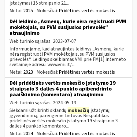
įstatymas) 15 straipsnio 21...
Metai:
2025
Mokesčiai:
Pridėtinės vertės mokestis
Dėl leidinio „Asmenų, kurie nėra registruoti PVM
mokėtojais, su PVM susijusios prievolės“
atnaujinimo
Web turinio sąrašas
2023-07-07
Informuojame, kad atnaujintas leidinys „Asmenų, kurie
nėra registruoti PVM mokėtojais, su PVM susijusios
prievolės“. Leidinys skelbiamas VMI prie FM[1] interneto
svetainėje adresu: www.vmi.lt/...
Metai:
2023
Mokesčiai:
Pridėtinės vertės mokestis
Dėl pridėtinės vertės mokesčio įstatymo 19
straipsnio 3 dalies 4 punkto apibendrinto
paaiškinimo (komentaro) atnaujinimo
Web turinio sąrašas
2024-05-13
Siekdami užtikrinti sklandų
mokesčių
įstatymų
įgyvendinimą, parengėme Lietuvos Respublikos
pridėtinės vertės mokesčio įstatymo 19 straipsnio 3
dalies 4 punkto komentaro...
Metai:
2024
Mokesčiai:
Pridėtinės vertės mokestis