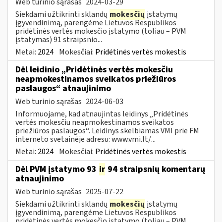
Web turinio sąrašas
2024-03-29
Siekdami užtikrinti sklandų
mokesčių
įstatymų
įgyvendinimą, parengėme Lietuvos Respublikos
pridėtinės vertės mokesčio įstatymo (toliau – PVM
įstatymas) 91 straipsnio...
Metai:
2024
Mokesčiai:
Pridėtinės vertės mokestis
Dėl leidinio „Pridėtinės vertės mokesčiu
neapmokestinamos sveikatos priežiūros
paslaugos“ atnaujinimo
Web turinio sąrašas
2024-06-03
Informuojame, kad atnaujintas leidinys „Pridėtinės
vertės mokesčiu neapmokestinamos sveikatos
priežiūros paslaugos“. Leidinys skelbiamas VMI prie FM
interneto svetainėje adresu: www.vmi.lt/...
Metai:
2024
Mokesčiai:
Pridėtinės vertės mokestis
Dėl PVM įstatymo 93
ir
94 straipsnių komentarų
atnaujinimo
Web turinio sąrašas
2025-07-22
Siekdami užtikrinti sklandų
mokesčių
įstatymų
įgyvendinimą, parengėme Lietuvos Respublikos
pridėtinės vertės mokesčio įstatymo (toliau – PVM