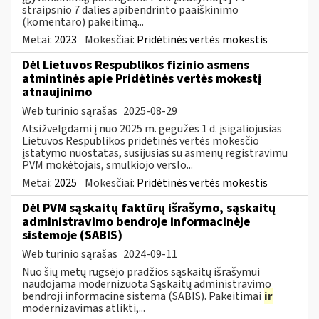
straipsnio 7 dalies apibendrinto paaiškinimo
(komentaro) pakeitimą...
Metai:
2023
Mokesčiai:
Pridėtinės vertės mokestis
Dėl Lietuvos Respublikos fizinio asmens
atmintinės apie Pridėtinės vertės mokestį
atnaujinimo
Web turinio sąrašas
2025-08-29
Atsižvelgdami į nuo 2025 m. gegužės 1 d. įsigaliojusias
Lietuvos Respublikos pridėtinės vertės mokesčio
įstatymo nuostatas, susijusias su asmenų registravimu
PVM mokėtojais, smulkiojo verslo...
Metai:
2025
Mokesčiai:
Pridėtinės vertės mokestis
Dėl PVM sąskaitų faktūrų išrašymo, sąskaitų
administravimo bendroje informacinėje
sistemoje (SABIS)
Web turinio sąrašas
2024-09-11
Nuo šių metų rugsėjo pradžios sąskaitų išrašymui
naudojama modernizuota Sąskaitų administravimo
bendroji informacinė sistema (SABIS). Pakeitimai
ir
modernizavimas atlikti,...