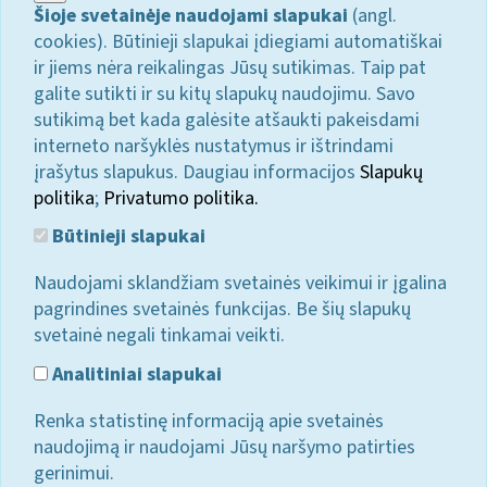
Šioje svetainėje naudojami slapukai
(angl.
cookies). Būtinieji slapukai įdiegiami automatiškai
ir jiems nėra reikalingas Jūsų sutikimas. Taip pat
galite sutikti ir su kitų slapukų naudojimu. Savo
sutikimą bet kada galėsite atšaukti pakeisdami
interneto naršyklės nustatymus ir ištrindami
įrašytus slapukus. Daugiau informacijos
Slapukų
politika
;
Privatumo politika.
Būtinieji slapukai
Naudojami sklandžiam svetainės veikimui ir įgalina
pagrindines svetainės funkcijas. Be šių slapukų
svetainė negali tinkamai veikti.
Analitiniai slapukai
Renka statistinę informaciją apie svetainės
naudojimą ir naudojami Jūsų naršymo patirties
gerinimui.