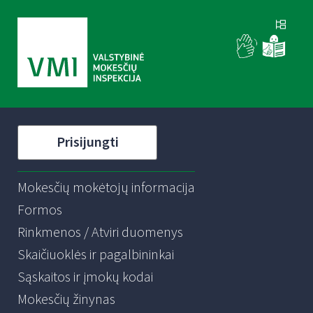
Prisijungti
Mokesčių mokėtojų informacija
Formos
Rinkmenos / Atviri duomenys
Skaičiuoklės ir pagalbininkai
Sąskaitos ir įmokų kodai
Mokesčių žinynas