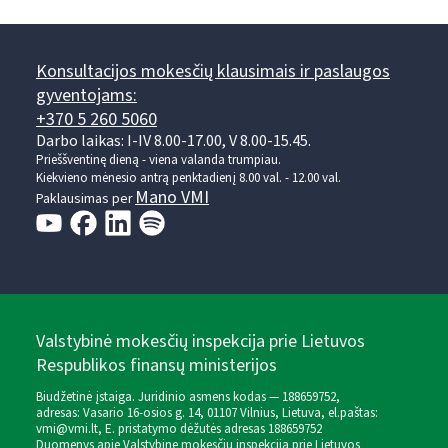
Konsultacijos mokesčių klausimais ir paslaugos
gyventojams:
+370 5 260 5060
Darbo laikas: I-IV 8.00-17.00, V 8.00-15.45.
Prieššventinę dieną - viena valanda trumpiau.
Kiekvieno mėnesio antrą penktadienį 8.00 val. - 12.00 val.
Mano VMI
Paklausimas per
Valstybinė mokesčių inspekcija prie Lietuvos
Respublikos finansų ministerijos
Biudžetinė įstaiga. Juridinio asmens kodas — 188659752,
adresas: Vasario 16-osios g. 14, 01107 Vilnius, Lietuva, el.paštas:
vmi@vmi.lt
, E. pristatymo dėžutės adresas 188659752
Duomenys apie Valstybinę mokesčių inspekciją prie Lietuvos