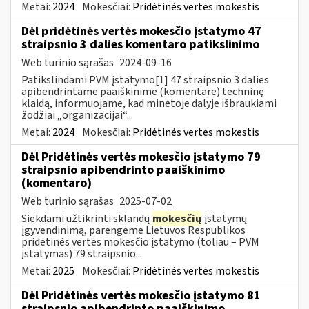
Metai:
2024
Mokesčiai:
Pridėtinės vertės mokestis
Dėl pridėtinės vertės mokesčio įstatymo 47
straipsnio 3 dalies komentaro patikslinimo
Web turinio sąrašas
2024-09-16
Patikslindami PVM įstatymo[1] 47 straipsnio 3 dalies
apibendrintame paaiškinime (komentare) techninę
klaidą, informuojame, kad minėtoje dalyje išbraukiami
žodžiai „organizacijai“...
Metai:
2024
Mokesčiai:
Pridėtinės vertės mokestis
Dėl Pridėtinės vertės mokesčio įstatymo 79
straipsnio apibendrinto paaiškinimo
(komentaro)
Web turinio sąrašas
2025-07-02
Siekdami užtikrinti sklandų
mokesčių
įstatymų
įgyvendinimą, parengėme Lietuvos Respublikos
pridėtinės vertės mokesčio įstatymo (toliau – PVM
įstatymas) 79 straipsnio...
Metai:
2025
Mokesčiai:
Pridėtinės vertės mokestis
Dėl Pridėtinės vertės mokesčio įstatymo 81
straipsnio apibendrinto paaiškinimo