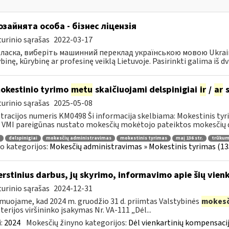
зайнята особа - бізнес ліцензія
urinio sąrašas
2022-03-17
ласка, виберіть машинний переклад українською мовою Ukrainos 
inę, kūrybinę ar profesinę veiklą Lietuvoje. Pasirinkti galima iš dvie
kestinio tyrimo
metu
skaičiuojami delspinigiai
ir
/
ar
s
urinio sąrašas
2025-05-08
tracijos numeris KM0498 Ši informacija skelbiama: Mokestinis tyr
VMI pareigūnas nustato mokesčių mokėtojo pateiktos mokesčių dek
delspinigiai
mokesčių administravimas
mokestinis tyrimas
maį 136 str.
trūkum
o kategorijos:
Mokesčių administravimas » Mokestinis tyrimas (135
erstinius darbus, jų skyrimo, informavimo apie šių vie
urinio sąrašas
2024-12-31
muojame, kad 2024 m. gruodžio 31 d. priimtas Valstybinės
mokesč
terijos viršininko įsakymas Nr. VA-111 „Dėl...
:
2024
Mokesčių žinyno kategorijos:
Dėl vienkartinių kompensacij