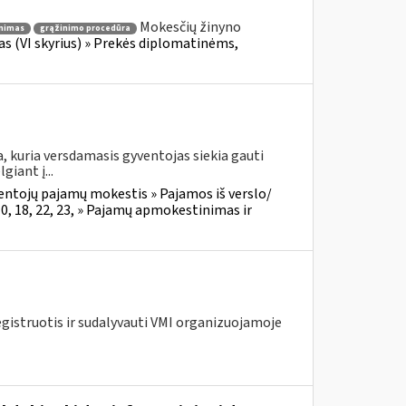
Mokesčių žinyno
nimas
grąžinimo procedūra
fas (VI skyrius) » Prekės diplomatinėms,
a, kuria versdamasis gyventojas siekia gauti
iant į...
entojų pajamų mokestis » Pajamos iš verslo/
0, 18, 22, 23, » Pajamų apmokestinimas ir
egistruotis ir sudalyvauti VMI organizuojamoje