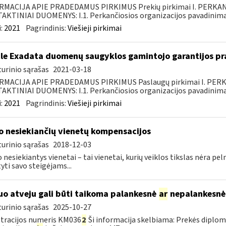
RMACIJA APIE PRADEDAMUS PIRKIMUS Prekių pirkimai I. PERKA
KTINIAI DUOMENYS: I.1. Perkančiosios organizacijos pavadinimas
:
2021
Pagrindinis:
Viešieji pirkimai
le Exadata duomenų saugyklos gamintojo garantijos pra
urinio sąrašas
2021-03-18
RMACIJA APIE PRADEDAMUS PIRKIMUS Paslaugų pirkimai I. PER
KTINIAI DUOMENYS: I.1. Perkančiosios organizacijos pavadinimas
:
2021
Pagrindinis:
Viešieji pirkimai
o nesiekiančių vienetų kompensacijos
urinio sąrašas
2018-12-03
 nesiekiantys vienetai – tai vienetai, kurių veiklos tikslas nėra pe
tyti savo steigėjams...
uo atveju gali būti taikoma palankesnė
ar
nepalankesnė
urinio sąrašas
2025-10-27
tracijos numeris KM036
2
Ši informacija skelbiama: Prekės diplo