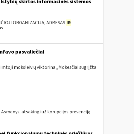
lstybių skirtos informacinės sistemos
ANČIOJI ORGANIZACIJA, ADRESAS
IR
...
mfavo pasvaliečiai
šimtoji moksleivių viktorina „Mokesčiai sugrįžta
; Asmenys, atsakingi už korupcijos prevenciją
ei funkcionalumų techninės priežiūros