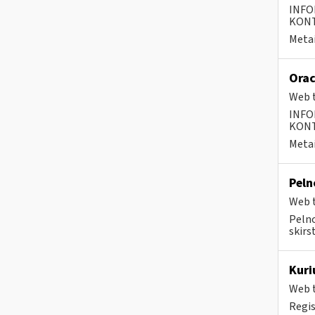
INFO
KONTA
Metai
Orac
Web t
INFO
KONTA
Metai
Peln
Web t
Pelno
skirs
Kuri
Web t
Regis