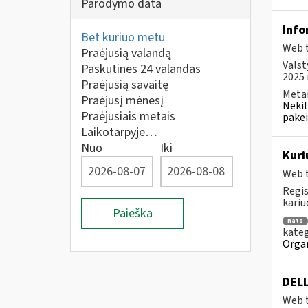
Parodymo data
Info
Bet kuriuo metu
Web t
Praėjusią valandą
Valst
Paskutines 24 valandas
2025 m
Praėjusią savaitę
Metai
Praėjusį mėnesį
Nekil
Praėjusiais metais
pakei
Laikotarpyje…
Nuo
Iki
Kuri
Web t
Regis
kariu
Paieška
nato
kateg
Organ
DELL
Web t