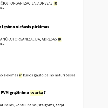
NČIOJI ORGANIZACIJA, ADRESAS
IR
...
tęsimo viešasis pirkimas
KANČIOJI ORGANIZACIJA, ADRESAS
IR
...
lno siekimas
ir
kurios gauto pelno neturi teisės
 PVM grąžinimo
tvarka
?
matinėms, konsulinėms įstaigoms, tarpt.