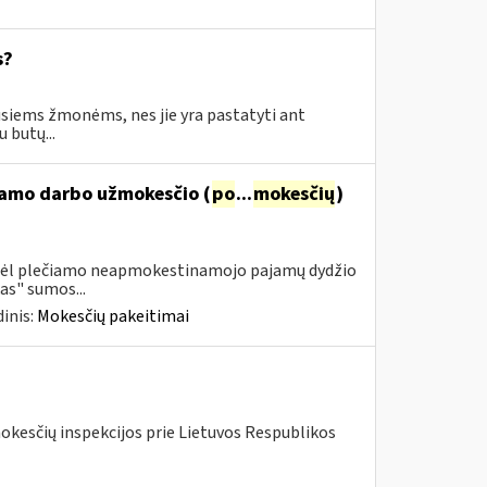
s?
siems žmonėms, nes jie yra pastatyti ant
 butų...
namo darbo užmokesčio (
po
...
mokesčių
)
 dėl plečiamo neapmokestinamojo pajamų dydžio
as" sumos...
inis:
Mokesčių pakeitimai
mokesčių inspekcijos prie Lietuvos Respublikos