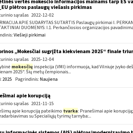
ėtinės vertės mokesčio informacijos mainams tarp ES va
_EU plėtros paslaugų viešasis pirkimas
urinio sąrašas
2022-12-02
RMACIJA APIE SUDARYTAS SUTARTIS Paslaugų pirkimai I. PERK
KTINIAI DUOMENYS: I.1. Perkančiosios organizacijos pavadinimas
ndinis:
Viešieji pirkimai
orinos „Mokesčiai sugrįžta kiekvienam 2025“ finale triu
urinio sąrašas
2025-12-04
ybinė
mokesčių
inspekcija (VMI) informuoja, kad Vilniuje įvyko de
ienam 2025“. Šių metų čempionais...
:
2025
Pagrindinis:
Naujiena
ešimai apie korupciją
urinio sąrašas
2021-11-15
šimų apie korupciją pateikimo
tvarka
: Pranešimai apie korupciją
adarbiavimas su Specialiųjų tyrimų tarnyba:...
zų informacinės sistemos (AIS) plėtros/modernizavimo b