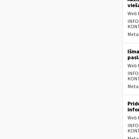
vieš
Web t
INFO
KONTA
Metai
Išma
pasl
Web t
INFO
KONTA
Metai
Prid
info
Web t
INFO
KONTA
Metai