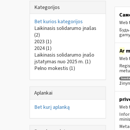
Kategorijos
Само
Bet kurios kategorijos
Web t
Laikinasis solidarumo įnašas
Будь 
(2)
gamyb
2023
(1)
2024
(1)
Ar
mo
Laikinasis solidarumo įnašo
Web t
įstatymas nuo 2025 m.
(1)
Regis
Pelno mokestis
(1)
metu 
bauda
žinyn
Aplankai
priv
Bet kurį aplanką
Web t
Infor
minis
Metai