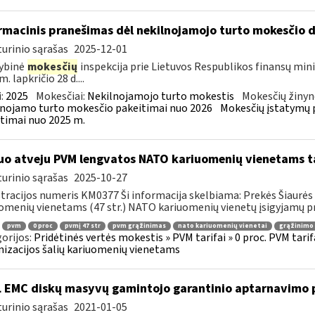
rmacinis pranešimas dėl nekilnojamojo turto mokesčio 
urinio sąrašas
2025-12-01
ybinė
mokesčių
inspekcija prie Lietuvos Respublikos finansų mini
. lapkričio 28 d....
:
2025
Mokesčiai:
Nekilnojamojo turto mokestis
Mokesčių žinyn
nojamo turto mokesčio pakeitimai nuo 2026
Mokesčių įstatymų 
timai nuo 2025 m.
uo atveju PVM lengvatos NATO kariuomenių vienetams tai
urinio sąrašas
2025-10-27
tracijos numeris KM0377 Ši informacija skelbiama: Prekės Šiaurės 
omenių vienetams (47 str.) NATO kariuomenių vienetų įsigyjamų pr
pvm
0 proc
pvmį 47 str
pvm grąžinimas
nato kariuomenių vienetai
grąžinimo 
orijos:
Pridėtinės vertės mokestis » PVM tarifai » 0 proc. PVM tarif
izacijos šalių kariuomenių vienetams
 EMC diskų masyvų gamintojo garantinio aptarnavimo p
urinio sąrašas
2021-01-05