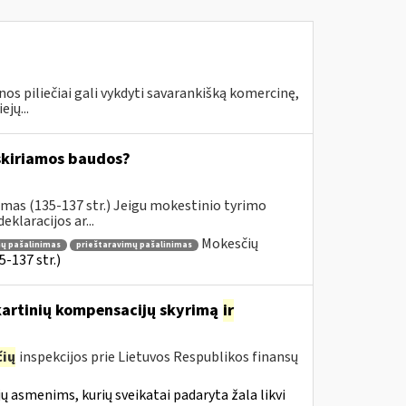
piliečiai gali vykdyti savarankišką komercinę,
jų...
kiriamos baudos?
imas (135-137 str.) Jeigu mokestinio tyrimo
laracijos ar...
Mokesčių
ų pašalinimas
prieštaravimų pašalinimas
-137 str.)
nkartinių kompensacijų skyrimą
ir
ių
inspekcijos prie Lietuvos Respublikos finansų
ų asmenims, kurių sveikatai padaryta žala likvi