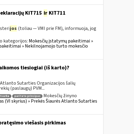
deklaracijų KIT715
ir
KIT711
steri
jos
(toliau — VMI prie FM), informuoja, jog
o kategorijos:
Mokesčių įstatymų pakeitimai »
pakeitimai » Nekilnojamojo turto mokesčio
komos tiesiogiai (iš karto)?
Atlanto Sutarties Organizacijos šalių
ekių (paslaugų) PVM...
Mokesčių žinyno
tvarka
pariteto principas
as (VI skyrius) » Prekės Šiaurės Atlanto Sutarties
ratęsimo viešasis pirkimas