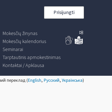
Prisijungti
Mokesčių žinynas
Mokesčių kalendorius
Seminarai
Tarptautinis apmokestinimas
Kontaktai / Apklausa
ний переклад (
English
,
Русский
,
Українська
)