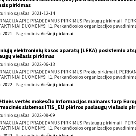
asis pirkimas
urinio sąrašas
2021-12-14
RMACIJA APIE PRADEDAMUS PIRKIMUS Paslaugų pirkimai I. PER
KTINIAI DUOMENYS: I.1. Perkančiosios organizacijos pavadinimas
:
2021
Pagrindinis:
Viešieji pirkimai
niųjų elektroninių kasos aparatų (i.EKA) posistemio a
augų viešasis pirkimas
urinio sąrašas
2022-06-13
RMACIJA APIE PRADEDAMUS PIRKIMUS Prekių pirkimai I. PERKA
KTINIAI DUOMENYS: I.1. Perkančiosios organizacijos pavadinimas
:
2022
Pagrindinis:
Viešieji pirkimai
ėtinės vertės mokesčio informacijos mainams tarp Europ
rmacinės sistemos ITIS_EU plėtros paslaugų viešasis pi
urinio sąrašas
2022-09-09
RMACIJA APIE PRADEDAMUS PIRKIMUS Paslaugų pirkimai I. PER
KTINIAI DUOMENYS: I.1. Perkančiosios organizacijos pavadinimas
:
2022
Pagrindinis:
Viešieji pirkimai