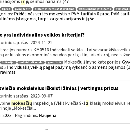
nizacijoms
ir
jų šeimos nariams (47...
0 proc
pvmį 47 str
diplomatinėms atstovybėms
konsulinėms įstaigoms
pvm grąži
orijos:
Pridėtinės vertės mokestis » PVM tarifai » 0 proc. PVM tari
linėms įstaigoms, tarpt. organizacijoms ir jų še
e yra individualios veiklos kriterijai?
urinio sąrašas
2024-11-22
tracijos numeris KM0516 Individuali veikla – tai savarankiška veikl
ų ar kitokios ekonominės naudos per tęstinį laikotarpį, neatsižvelg
Mokesčių žinyno kategorijos:
Gyv
kriterijai
individuali veikla
gpmį 2 str
os » Individualią veiklą pagal pažymą vykdančio asmens pajamos (1
aravimas
kviečia moksleivius iškeisti žinias į vertingus prizus
urinio sąrašas
2023-09-07
ybinė
mokesčių
inspekcija (VMI) kviečia 9-1
2
klasių moksleivius r
rinoje „Mokesčiai...
:
2023
Pagrindinis:
Naujiena