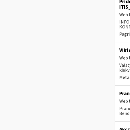
Prid
ITIS
Web t
INFO
KONTA
Pagri
Vikt
Web t
Valst
kiekv
Metai
Pran
Web t
Prane
Bendr
Akci