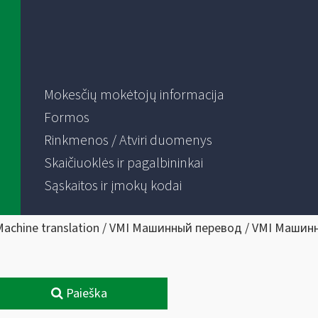
Mokesčių mokėtojų informacija
Formos
Rinkmenos / Atviri duomenys
Skaičiuoklės ir pagalbininkai
Sąskaitos ir įmokų kodai
Machine translation / VMI Машинный перевод / VMI Машин
Paieška