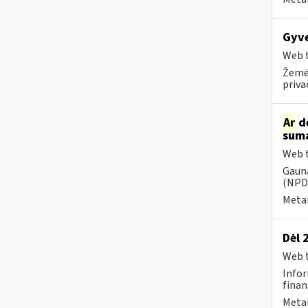
Gyve
Web t
Žemės
priva
Ar
dė
suma
Web t
Gauna
(NPD)
Metai
Dėl 
Web t
Infor
finan
Metai