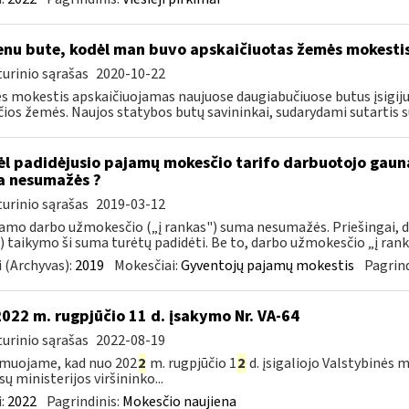
nu bute, kodėl man buvo apskaičiuotas žemės mokesti
urinio sąrašas
2020-10-22
 mokestis apskaičiuojamas naujuose daugiabučiuose butus įsigiju
čios žemės. Naujos statybos butų savininkai, sudarydami sutartis su
l padidėjusio pajamų mokesčio tarifo darbuotojo gau
 nesumažės ?
urinio sąrašas
2019-03-12
mo darbo užmokesčio („į rankas") suma nesumažės. Priešingai,
 taikymo ši suma turėtų padidėti. Be to, darbo užmokesčio „į rank
 (Archyvas):
2019
Mokesčiai:
Gyventojų pajamų mokestis
Pagrind
2022 m. rugpjūčio 11 d. įsakymo Nr. VA-64
urinio sąrašas
2022-08-19
muojame, kad nuo 202
2
m. rugpjūčio 1
2
d. įsigaliojo Valstybinės 
sų ministerijos viršininko...
:
2022
Pagrindinis:
Mokesčio naujiena