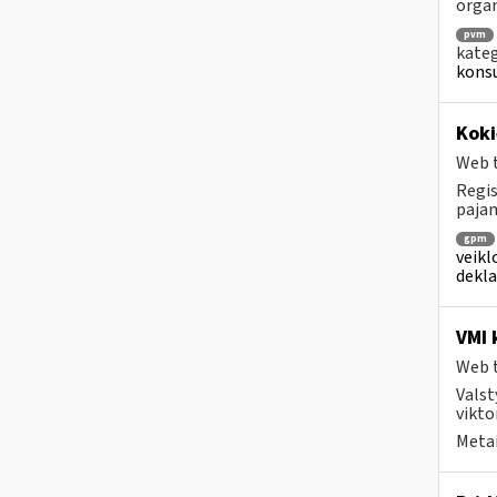
orga
pvm
kateg
konsu
Koki
Web t
Regis
pajam
gpm
veikl
dekl
VMI 
Web t
Valst
vikto
Metai