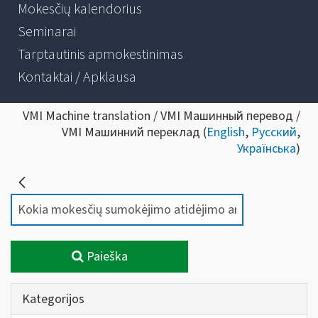
Mokesčių kalendorius
Seminarai
Tarptautinis apmokestinimas
Kontaktai / Apklausa
VMI Machine translation / VMI Машинный перевод /
VMI Машинний переклад (
English
,
Русский
,
Українська
)
Paieška
Kategorijos