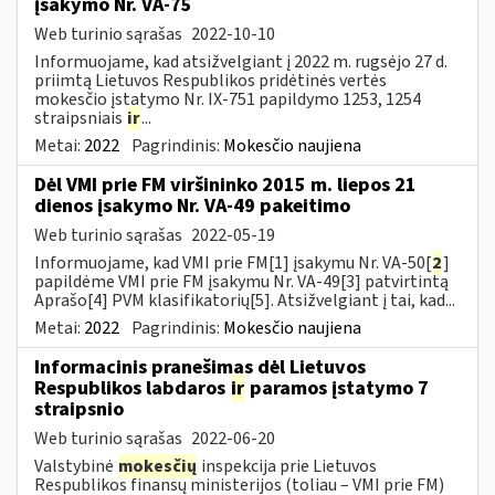
įsakymo Nr. VA-75
Web turinio sąrašas
2022-10-10
Informuojame, kad atsižvelgiant į 2022 m. rugsėjo 27 d.
priimtą Lietuvos Respublikos pridėtinės vertės
mokesčio įstatymo Nr. IX-751 papildymo 1253, 1254
straipsniais
ir
...
Metai:
2022
Pagrindinis:
Mokesčio naujiena
Dėl VMI prie FM viršininko 2015 m. liepos 21
dienos įsakymo Nr. VA-49 pakeitimo
Web turinio sąrašas
2022-05-19
Informuojame, kad VMI prie FM[1] įsakymu Nr. VA-50[
2
]
papildėme VMI prie FM įsakymu Nr. VA-49[3] patvirtintą
Aprašo[4] PVM klasifikatorių[5]. Atsižvelgiant į tai, kad...
Metai:
2022
Pagrindinis:
Mokesčio naujiena
Informacinis pranešimas dėl Lietuvos
Respublikos labdaros
ir
paramos įstatymo 7
straipsnio
Web turinio sąrašas
2022-06-20
Valstybinė
mokesčių
inspekcija prie Lietuvos
Respublikos finansų ministerijos (toliau – VMI prie FM)