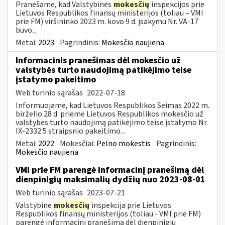
Pranešame, kad Valstybinės
mokesčių
inspekcijos prie
Lietuvos Respublikos finansų ministerijos (toliau – VMI
prie FM) viršininko 2023 m. kovo 9 d. įsakymu Nr. VA-17
buvo...
Metai:
2023
Pagrindinis:
Mokesčio naujiena
Informacinis pranešimas dėl mokesčio už
valstybės turto naudojimą patikėjimo teise
įstatymo pakeitimo
Web turinio sąrašas
2022-07-18
Informuojame, kad Lietuvos Respublikos Seimas 2022 m.
birželio 28 d. priėmė Lietuvos Respublikos mokesčio už
valstybės turto naudojimą patikėjimo teise įstatymo Nr.
IX-2332 5 straipsnio pakeitimo...
Metai:
2022
Mokesčiai:
Pelno mokestis
Pagrindinis:
Mokesčio naujiena
VMI prie FM parengė informacinį pranešimą dėl
dienpinigių maksimalių dydžių nuo 2023-08-01
Web turinio sąrašas
2023-07-21
Valstybinė
mokesčių
inspekcija prie Lietuvos
Respublikos finansų ministerijos (toliau - VMI prie FM)
parengė informacinį pranešimą dėl dienpinigių