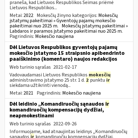
praneša, kad Lietuvos Respublikos Seimas priėmė
Lietuvos Respublikos...
Metai:
2022
Mokesčių žinyno kategorijos:
Mokesčių
įstatymų pakeitimai » Gyventojų pajamų mokesčio
pakeitimai nuo 2025 m.
Mokesčių įstatymų pakeitimai »
Labdaros ir paramos įstatymo pakeitimai nuo 2025 m.
Pagrindinis:
Mokesčio naujiena
Dėl Lietuvos Respublikos gyventojų pajamų
mokesčio įstatymo 15 straipsnio apibendrinto
paaiškinimo (komentaro) naujos redakcijos
Web turinio sąrašas
2021-02-17
Vadovaudamasi Lietuvos Respublikos
mokesčių
administravimo įstatymo 25 str. 1 d.
2
punktu
ir
siekdama užtikrinti vienodą...
Metai:
2021
Pagrindinis:
Mokesčio naujiena
Dėl leidinio „Komandiruočių sąnaudos
ir
komandiruočių kompensacijų dydžiai,
neapmokestinami
Web turinio sąrašas
2022-09-26
Informuojame, kad atnaujintas leidinys „Komandiruočių
sąnaudos
ir
komandiruočių kompensacijų dydžiai,