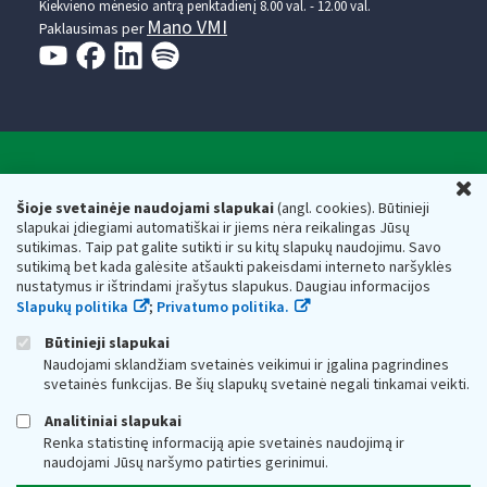
Kiekvieno mėnesio antrą penktadienį 8.00 val. - 12.00 val.
Mano VMI
Paklausimas per
Valstybinė mokesčių inspekcija prie Lietuvos
U
Respublikos finansų ministerijos
Šioje svetainėje naudojami slapukai
(angl. cookies). Būtinieji
slapukai įdiegiami automatiškai ir jiems nėra reikalingas Jūsų
Biudžetinė įstaiga. Juridinio asmens kodas — 188659752,
sutikimas. Taip pat galite sutikti ir su kitų slapukų naudojimu. Savo
adresas: Vasario 16-osios g. 14, 01107 Vilnius, Lietuva, el.paštas:
sutikimą bet kada galėsite atšaukti pakeisdami interneto naršyklės
vmi@vmi.lt
, E. pristatymo dėžutės adresas 188659752
nustatymus ir ištrindami įrašytus slapukus. Daugiau informacijos
Duomenys apie Valstybinę mokesčių inspekciją prie Lietuvos
Slapukų politika
;
Privatumo politika.
Respublikos finansų ministerijos kaupiami ir saugomi Juridinių
asmenų registre
Būtinieji slapukai
Naudojami sklandžiam svetainės veikimui ir įgalina pagrindines
svetainės funkcijas. Be šių slapukų svetainė negali tinkamai veikti.
Analitiniai slapukai
Renka statistinę informaciją apie svetainės naudojimą ir
naudojami Jūsų naršymo patirties gerinimui.