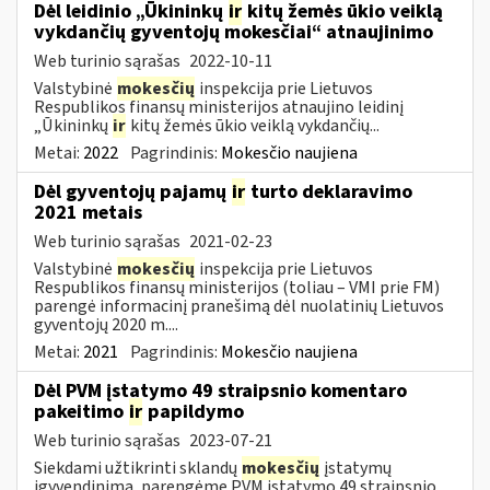
Dėl leidinio „Ūkininkų
ir
kitų žemės ūkio veiklą
vykdančių gyventojų mokesčiai“ atnaujinimo
Web turinio sąrašas
2022-10-11
Valstybinė
mokesčių
inspekcija prie Lietuvos
Respublikos finansų ministerijos atnaujino leidinį
„Ūkininkų
ir
kitų žemės ūkio veiklą vykdančių...
Metai:
2022
Pagrindinis:
Mokesčio naujiena
Dėl gyventojų pajamų
ir
turto deklaravimo
2021 metais
Web turinio sąrašas
2021-02-23
Valstybinė
mokesčių
inspekcija prie Lietuvos
Respublikos finansų ministerijos (toliau – VMI prie FM)
parengė informacinį pranešimą dėl nuolatinių Lietuvos
gyventojų 2020 m....
Metai:
2021
Pagrindinis:
Mokesčio naujiena
Dėl PVM įstatymo 49 straipsnio komentaro
pakeitimo
ir
papildymo
Web turinio sąrašas
2023-07-21
Siekdami užtikrinti sklandų
mokesčių
įstatymų
įgyvendinimą, parengėme PVM įstatymo 49 straipsnio