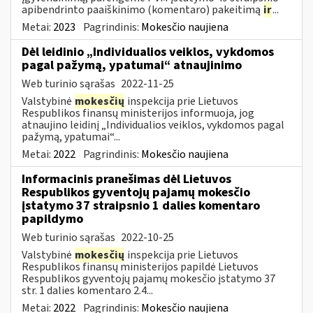
apibendrinto paaiškinimo (komentaro) pakeitimą
ir
...
Metai:
2023
Pagrindinis:
Mokesčio naujiena
Dėl leidinio „Individualios veiklos, vykdomos
pagal pažymą, ypatumai“ atnaujinimo
Web turinio sąrašas
2022-11-25
Valstybinė
mokesčių
inspekcija prie Lietuvos
Respublikos finansų ministerijos informuoja, jog
atnaujino leidinį „Individualios veiklos, vykdomos pagal
pažymą, ypatumai“...
Metai:
2022
Pagrindinis:
Mokesčio naujiena
Informacinis pranešimas dėl Lietuvos
Respublikos gyventojų pajamų mokesčio
įstatymo 37 straipsnio 1 dalies komentaro
papildymo
Web turinio sąrašas
2022-10-25
Valstybinė
mokesčių
inspekcija prie Lietuvos
Respublikos finansų ministerijos papildė Lietuvos
Respublikos gyventojų pajamų mokesčio įstatymo 37
str. 1 dalies komentaro 2.4...
Metai:
2022
Pagrindinis:
Mokesčio naujiena