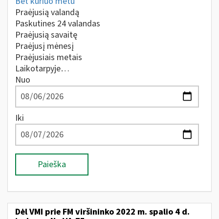
Bet kuriuo metu
Praėjusią valandą
Paskutines 24 valandas
Praėjusią savaitę
Praėjusį mėnesį
Praėjusiais metais
Laikotarpyje…
Nuo
Iki
Paieška
Dėl VMI prie FM viršininko 2022 m. spalio 4 d.