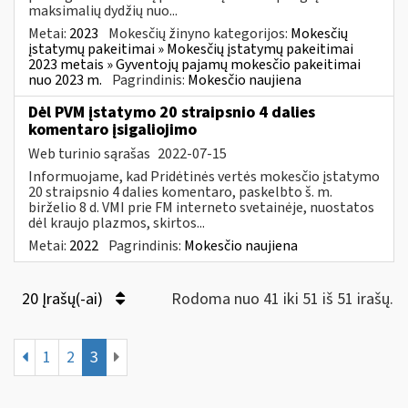
maksimalių dydžių nuo...
Metai:
2023
Mokesčių žinyno kategorijos:
Mokesčių
įstatymų pakeitimai » Mokesčių įstatymų pakeitimai
2023 metais » Gyventojų pajamų mokesčio pakeitimai
nuo 2023 m.
Pagrindinis:
Mokesčio naujiena
Dėl PVM įstatymo 20 straipsnio 4 dalies
komentaro įsigaliojimo
Web turinio sąrašas
2022-07-15
Informuojame, kad Pridėtinės vertės mokesčio įstatymo
20 straipsnio 4 dalies komentaro, paskelbto š. m.
birželio 8 d. VMI prie FM interneto svetainėje, nuostatos
dėl kraujo plazmos, skirtos...
Metai:
2022
Pagrindinis:
Mokesčio naujiena
20 Įrašų(-ai)
Rodoma nuo 41 iki 51 iš 51 irašų.
1
2
3