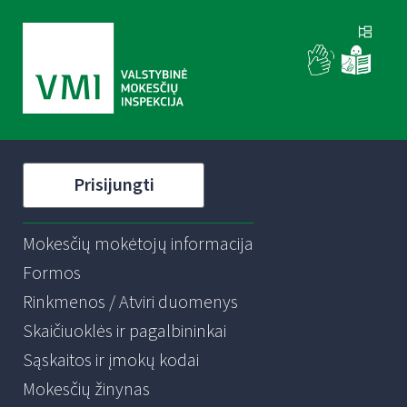
Prisijungti
Mokesčių mokėtojų informacija
Formos
Rinkmenos / Atviri duomenys
Skaičiuoklės ir pagalbininkai
Sąskaitos ir įmokų kodai
Mokesčių žinynas