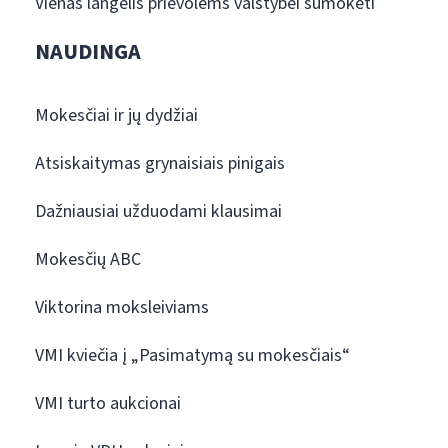
Vienas langelis prievolėms valstybei sumokėti
NAUDINGA
Mokesčiai ir jų dydžiai
Atsiskaitymas grynaisiais pinigais
Dažniausiai užduodami klausimai
Mokesčių ABC
Viktorina moksleiviams
VMI kviečia į „Pasimatymą su mokesčiais“
VMI turto aukcionai