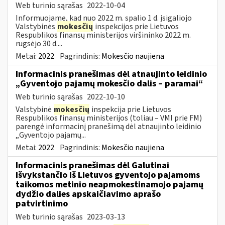
Web turinio sąrašas
2022-10-04
Informuojame, kad nuo 2022 m. spalio 1 d. įsigaliojo
Valstybinės
mokesčių
inspekcijos prie Lietuvos
Respublikos finansų ministerijos viršininko 2022 m.
rugsėjo 30 d....
Metai:
2022
Pagrindinis:
Mokesčio naujiena
Informacinis pranešimas dėl atnaujinto leidinio
„Gyventojo pajamų mokesčio dalis – paramai“
Web turinio sąrašas
2022-10-10
Valstybinė
mokesčių
inspekcija prie Lietuvos
Respublikos finansų ministerijos (toliau – VMI prie FM)
parengė informacinį pranešimą dėl atnaujinto leidinio
„Gyventojo pajamų...
Metai:
2022
Pagrindinis:
Mokesčio naujiena
Informacinis pranešimas dėl Galutinai
išvykstančio iš Lietuvos gyventojo pajamoms
taikomos metinio neapmokestinamojo pajamų
dydžio dalies apskaičiavimo aprašo
patvirtinimo
Web turinio sąrašas
2023-03-13