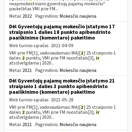
neapmokestinami gyventojų pajamų mokesčiu“
paskelbtas VMI prie FM...
Metai:
2022
Pagrindinis:
Mokesčio naujiena
Dėl Gyventojų pajamų mokesčio įstatymo 17
straipsnio 1 dalies 18 punkto apibendrinto
paaiškinimo (komentaro) pakeitimo
Web turinio sąrašas
2021-04-09
VMI prie FM[1], vadovaudamasi MAĮ[
2
] 25 straipsnio 1
dalies
2
punktu, VMI prie FM nuostatais[3],
ir
atsižvelgdama į 2020...
Metai:
2021
Pagrindinis:
Mokesčio naujiena
Dėl Gyventojų pajamų mokesčio įstatymo 21
straipsnio 1 dalies 3 punkto apibendrinto
paaiškinimo (komentaro) pakeitimo
Web turinio sąrašas
2021-05-28
VMI prie FM[1], vadovaudamasi MAĮ[
2
] 25 straipsnio 1
dalies
2
punktu, VMI prie FM nuostatais[3],
ir
atsižvelgdama į 2020...
Metai:
2021
Pagrindinis:
Mokesčio naujiena