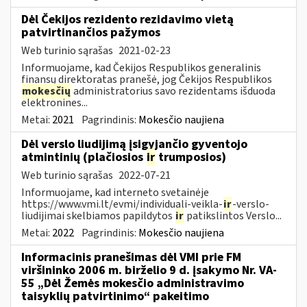
Dėl Čekijos rezidento rezidavimo vietą
patvirtinančios pažymos
Web turinio sąrašas
2021-02-23
Informuojame, kad Čekijos Respublikos generalinis
finansų direktoratas pranešė, jog Čekijos Respublikos
mokesčių
administratorius savo rezidentams išduoda
elektronines...
Metai:
2021
Pagrindinis:
Mokesčio naujiena
Dėl verslo liudijimą įsigyjančio gyventojo
atmintinių (plačiosios
ir
trumposios)
Web turinio sąrašas
2022-07-21
Informuojame, kad interneto svetainėje
https://www.vmi.lt/evmi/individuali-veikla-
ir
-verslo-
liudijimai skelbiamos papildytos
ir
patikslintos Verslo...
Metai:
2022
Pagrindinis:
Mokesčio naujiena
Informacinis pranešimas dėl VMI prie FM
viršininko 2006 m. birželio 9 d. įsakymo Nr. VA-
55 „Dėl Žemės mokesčio administravimo
taisyklių patvirtinimo“ pakeitimo