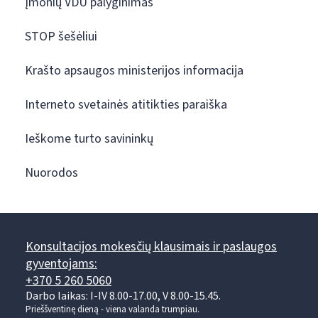
Įmonių VDU palyginimas
STOP šešėliui
Krašto apsaugos ministerijos informacija
Interneto svetainės atitikties paraiška
Ieškome turto savininkų
Nuorodos
Konsultacijos mokesčių klausimais ir paslaugos
gyventojams:
+370 5 260 5060
Darbo laikas: I-IV 8.00-17.00, V 8.00-15.45.
Prieššventinę dieną - viena valanda trumpiau.