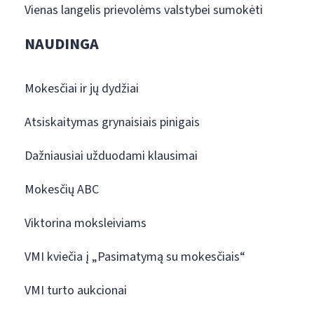
Vienas langelis prievolėms valstybei sumokėti
NAUDINGA
Mokesčiai ir jų dydžiai
Atsiskaitymas grynaisiais pinigais
Dažniausiai užduodami klausimai
Mokesčių ABC
Viktorina moksleiviams
VMI kviečia į „Pasimatymą su mokesčiais“
VMI turto aukcionai