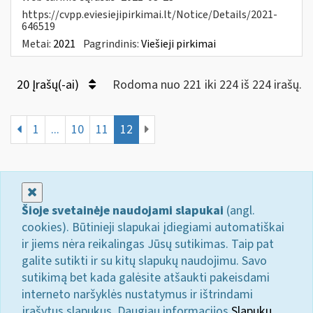
https://cvpp.eviesiejipirkimai.lt/Notice/Details/2021-
646519
Metai:
2021
Pagrindinis:
Viešieji pirkimai
20 Įrašų(-ai)
Rodoma nuo 221 iki 224 iš 224 irašų.
1
...
10
11
12
Uždaryti
Šioje svetainėje naudojami slapukai
(angl.
cookies). Būtinieji slapukai įdiegiami automatiškai
ir jiems nėra reikalingas Jūsų sutikimas. Taip pat
galite sutikti ir su kitų slapukų naudojimu. Savo
sutikimą bet kada galėsite atšaukti pakeisdami
interneto naršyklės nustatymus ir ištrindami
įrašytus slapukus. Daugiau informacijos
Slapukų