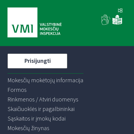
Prisijungti
Mokesčių mokėtojų informacija
Formos
Rinkmenos / Atviri duomenys
Skaičiuoklės ir pagalbininkai
Sąskaitos ir įmokų kodai
Mokesčių žinynas