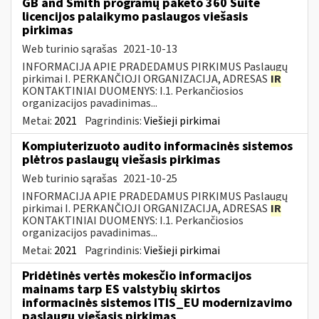
GB and Smith programų paketo 360 Suite
licencijos palaikymo paslaugos viešasis
pirkimas
Web turinio sąrašas
2021-10-13
INFORMACIJA APIE PRADEDAMUS PIRKIMUS Paslaugų
pirkimai I. PERKANČIOJI ORGANIZACIJA, ADRESAS
IR
KONTAKTINIAI DUOMENYS: I.1. Perkančiosios
organizacijos pavadinimas...
Metai:
2021
Pagrindinis:
Viešieji pirkimai
Kompiuterizuoto audito informacinės sistemos
plėtros paslaugų viešasis pirkimas
Web turinio sąrašas
2021-10-25
INFORMACIJA APIE PRADEDAMUS PIRKIMUS Paslaugų
pirkimai I. PERKANČIOJI ORGANIZACIJA, ADRESAS
IR
KONTAKTINIAI DUOMENYS: I.1. Perkančiosios
organizacijos pavadinimas...
Metai:
2021
Pagrindinis:
Viešieji pirkimai
Pridėtinės vertės mokesčio informacijos
mainams tarp ES valstybių skirtos
informacinės sistemos ITIS_EU modernizavimo
paslaugų viešasis pirkimas