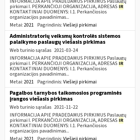
INFORMACIJA APIE PRADEDAMUS PIRKIMUS Paslaugų
pirkimai I. PERKANČIOJI ORGANIZACIJA, ADRESAS
IR
KONTAKTINIAI DUOMENYS: I.1. Perkančiosios
organizacijos pavadinimas...
Metai:
2021
Pagrindinis:
Viešieji pirkimai
Administratorių veiksmų kontrolės sistemos
palaikymo paslaugų viešasis pirkimas
Web turinio sąrašas
2021-03-24
INFORMACIJA APIE PRADEDAMUS PIRKIMUS Paslaugų
pirkimai I. PERKANČIOJI ORGANIZACIJA, ADRESAS
IR
KONTAKTINIAI DUOMENYS: I.1. Perkančiosios
organizacijos pavadinimas...
Metai:
2021
Pagrindinis:
Viešieji pirkimai
Pagalbos tarnybos taikomosios programinės
įrangos viešasis pirkimas
Web turinio sąrašas
2021-11-22
INFORMACIJA APIE PRADEDAMUS PIRKIMUS Paslaugų
pirkimai I. PERKANČIOJI ORGANIZACIJA, ADRESAS
IR
KONTAKTINIAI DUOMENYS: I.1. Perkančiosios
organizacijos pavadinimas...
Metai:
2021
Pagrindinis:
Viešieji pirkimai