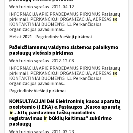
Web turinio sąrašas
2021-04-12
INFORMACIJA APIE PRADEDAMUS PIRKIMUS Paslaugų
pirkimai I. PERKANČIOJI ORGANIZACIJA, ADRESAS
IR
KONTAKTINIAI DUOMENYS: I.1. Perkančiosios
organizacijos pavadinimas...
Metai:
2021
Pagrindinis:
Viešieji pirkimai
Pažeidžiamumų valdymo sistemos palaikymo
paslaugų viešasis pirkimas
Web turinio sąrašas
2022-12-08
INFORMACIJA APIE PRADEDAMUS PIRKIMUS Paslaugų
pirkimai I. PERKANČIOJI ORGANIZACIJA, ADRESAS
IR
KONTAKTINIAI DUOMENYS: I.1. Perkančiosios
organizacijos pavadinimas...
Pagrindinis:
Viešieji pirkimai
KONSULTACIJAI Dėl Elektroninių kasos aparatų
posistemio (i.EKA) e.Paslaugos „Kasos aparatų
ir
...kitų pardavimo taškų nuotolinis
registravimas
ir
būklių keitimas“ sukūrimo
paslaugų
Web turinio sąrašas
2021-03-23