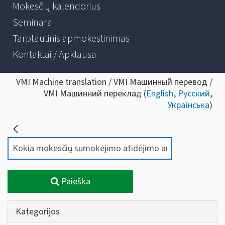
Mokesčių kalendorius
Seminarai
Tarptautinis apmokestinimas
Kontaktai / Apklausa
VMI Machine translation / VMI Машинный перевод /
VMI Машинний переклад (
English
,
Русский
,
Українська
)
Paieška
Kategorijos