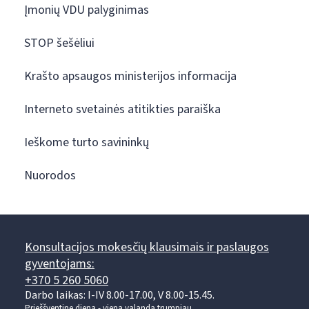
Įmonių VDU palyginimas
STOP šešėliui
Krašto apsaugos ministerijos informacija
Interneto svetainės atitikties paraiška
Ieškome turto savininkų
Nuorodos
Konsultacijos mokesčių klausimais ir paslaugos
gyventojams:
+370 5 260 5060
Darbo laikas: I-IV 8.00-17.00, V 8.00-15.45.
Prieššventinę dieną - viena valanda trumpiau.