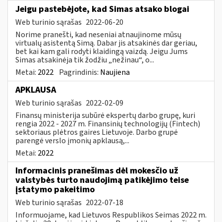
Jeigu pastebėjote, kad Simas atsako blogai
Web turinio sąrašas
2022-06-20
Norime pranešti, kad neseniai atnaujinome mūsų
virtualų asistentą Simą. Dabar jis atsakinės dar geriau,
bet kai kam gali rodyti klaidingą vaizdą. Jeigu Jums
Simas atsakinėja tik žodžiu „nežinau“, o...
Metai:
2022
Pagrindinis:
Naujiena
APKLAUSA
Web turinio sąrašas
2022-02-09
Finansų ministerija subūrė ekspertų darbo grupę, kuri
rengia 2022 - 2027 m. Finansinių technologijų (Fintech)
sektoriaus plėtros gaires Lietuvoje. Darbo grupė
parengė verslo įmonių apklausą,...
Metai:
2022
Informacinis pranešimas dėl mokesčio už
valstybės turto naudojimą patikėjimo teise
įstatymo pakeitimo
Web turinio sąrašas
2022-07-18
Informuojame, kad Lietuvos Respublikos Seimas 2022 m.