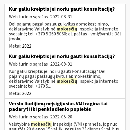
Kur galiu kreiptis jei noriu gauti konsultaciją?
Web turinio sąrašas
2022-08-31
Dėl pajamų pagal paslaugų kvitus apmokestinimo,
deklaravimo Valstybinė
mokesčių
inspekcija interneto
svetainė; tel. +370 5 260 5060; el. paštas -
vmi@vmi.lt
Dėl
įmokų...
Metai:
2022
Kur galiu kreiptis jei noriu gauti konsultaciją?
Web turinio sąrašas
2022-08-31
Kur galiu kreiptis jei noriu gauti konsultaciją? Dėl
pajamų pagal paslaugų kvitus apmokestinimo,
deklaravimo Valstybinė
mokesčių
inspekcija interneto
svetainė; tel. +370 5...
Metai:
2022
Verslo liudijimų neįsigijusius VMI ragina tai
padaryti iki penktadienio popietės
Web turinio sąrašas
2022-05-20
Valstybinė
mokesčių
inspekcija (VMI) praneša, jog nuo
gegužės 20 dienos 15 val. iki gegužės 23 dienos 9 val. bus