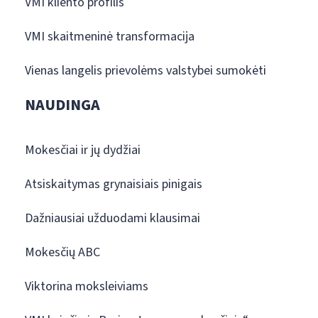
VMI kliento profilis
VMI skaitmeninė transformacija
Vienas langelis prievolėms valstybei sumokėti
NAUDINGA
Mokesčiai ir jų dydžiai
Atsiskaitymas grynaisiais pinigais
Dažniausiai užduodami klausimai
Mokesčių ABC
Viktorina moksleiviams