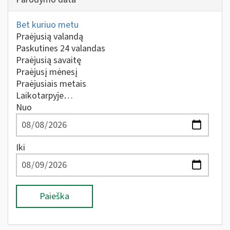
Bet kuriuo metu
Praėjusią valandą
Paskutines 24 valandas
Praėjusią savaitę
Praėjusį mėnesį
Praėjusiais metais
Laikotarpyje…
Nuo
Iki
Paieška