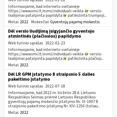
Informuojame, kad interneto svetainėje
https://www.vmi.lt/evmi/individuali-veikla-
ir
-verslo-
liudijimai patalpinta papildyta
ir
patikslinta trumpoji...
Metai:
2022
Mokesčiai:
Gyventojų pajamų mokestis
Dėl verslo liudijimą įsigyjančio gyventojo
atmintinės (plačiosios) papildymo
Web turinio sąrašas
2022-02-23
Informuojame, kad interneto svetainėje
https://www.vmi.lt/evmi/individuali-veikla-
ir
-verslo-
liudijimai patalpinta papildyta
ir
patikslinta plačioji...
Metai:
2022
Dėl LR GPM įstatymo 8 straipsnio 5 dalies
pakeitimo įstatymo
Web turinio sąrašas
2022-07-18
Informuojame, kad 2022 m. birželio 28 d. Lietuvos
Respublikos Seimas priėmė Lietuvos Respublikos
gyventojų pajamų mokesčio įstatymo Nr. IX-1007 8
straipsnio pakeitimo įstatymą Nr. XIV-1250 (toliau...
Metai:
2022