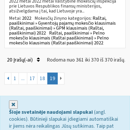
2022 metai 2022 metai Valstybinė mokesčių inspekcija
prie Lietuvos Respublikos finansų ministerijos,
atsižvelgdama į tai, kad Lietuvoje yra...
Metai:
2022
Mokesčių žinyno kategorijos:
Raštai,
paaiškinimai » Gyventojų pajamų mokesčio klausimais
(Raštai, paaiškinimai) » GPM klausimais (Raštai,
paaiškinimai) 2022
Raštai, paaiškinimai » Pelno
mokesčio klausimais (Raštai paaiškinimai) » Pelno
mokesčio klausimais (Raštai paaiškinimai) 2022
20 Įrašų(-ai)
Rodoma nuo 361 iki 370 iš 370 irašų.
1
...
17
18
19
Uždaryti
Šioje svetainėje naudojami slapukai
(angl.
cookies). Būtinieji slapukai įdiegiami automatiškai
ir jiems nėra reikalingas Jūsų sutikimas. Taip pat