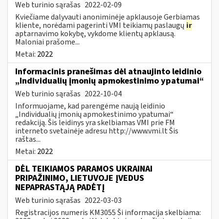
Web turinio sąrašas
2022-02-09
Kviečiame dalyvauti anoniminėje apklausoje Gerbiamas
kliente, norėdami pagerinti VMI teikiamų paslaugų
ir
aptarnavimo kokybę, vykdome klientų apklausą.
Maloniai prašome...
Metai:
2022
Informacinis pranešimas dėl atnaujinto leidinio
„Individualių įmonių apmokestinimo ypatumai“
Web turinio sąrašas
2022-10-04
Informuojame, kad parengėme naują leidinio
„Individualių įmonių apmokestinimo ypatumai“
redakciją. Šis leidinys yra skelbiamas VMI prie FM
interneto svetainėje adresu http://www.vmi.lt Šis
raštas...
Metai:
2022
DĖL TEIKIAMOS PARAMOS UKRAINAI
PRIPAŽINIMO, LIETUVOJE ĮVEDUS
NEPAPRASTĄJĄ PADĖTĮ
Web turinio sąrašas
2022-03-03
Registracijos numeris KM3055 Ši informacija skelbiama: