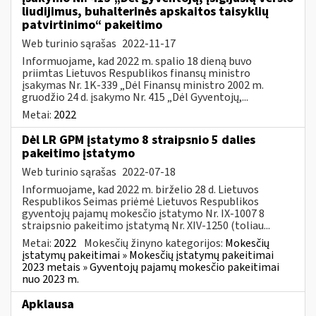
liudijimus, buhalterinės apskaitos taisyklių
patvirtinimo“ pakeitimo
Web turinio sąrašas
2022-11-17
Informuojame, kad 2022 m. spalio 18 dieną buvo
priimtas Lietuvos Respublikos finansų ministro
įsakymas Nr. 1K-339 „Dėl Finansų ministro 2002 m.
gruodžio 24 d. įsakymo Nr. 415 „Dėl Gyventojų,...
Metai:
2022
Dėl LR GPM įstatymo 8 straipsnio 5 dalies
pakeitimo įstatymo
Web turinio sąrašas
2022-07-18
Informuojame, kad 2022 m. birželio 28 d. Lietuvos
Respublikos Seimas priėmė Lietuvos Respublikos
gyventojų pajamų mokesčio įstatymo Nr. IX-1007 8
straipsnio pakeitimo įstatymą Nr. XIV-1250 (toliau...
Metai:
2022
Mokesčių žinyno kategorijos:
Mokesčių
įstatymų pakeitimai » Mokesčių įstatymų pakeitimai
2023 metais » Gyventojų pajamų mokesčio pakeitimai
nuo 2023 m.
Apklausa