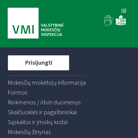
Prisijungti
Mokesčių mokėtojų informacija
Formos
Rinkmenos / Atviri duomenys
Skaičiuoklės ir pagalbininkai
Sąskaitos ir įmokų kodai
Mokesčių žinynas