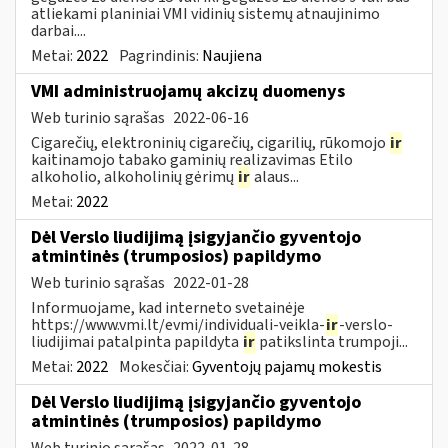
atliekami planiniai VMI vidinių sistemų atnaujinimo
darbai....
Metai:
2022
Pagrindinis:
Naujiena
VMI administruojamų akcizų duomenys
Web turinio sąrašas
2022-06-16
Cigarečių, elektroninių cigarečių, cigarilių, rūkomojo
ir
kaitinamojo tabako gaminių realizavimas Etilo
alkoholio, alkoholinių gėrimų
ir
alaus...
Metai:
2022
Dėl Verslo liudijimą įsigyjančio gyventojo
atmintinės (trumposios) papildymo
Web turinio sąrašas
2022-01-28
Informuojame, kad interneto svetainėje
https://www.vmi.lt/evmi/individuali-veikla-
ir
-verslo-
liudijimai patalpinta papildyta
ir
patikslinta trumpoji...
Metai:
2022
Mokesčiai:
Gyventojų pajamų mokestis
Dėl Verslo liudijimą įsigyjančio gyventojo
atmintinės (trumposios) papildymo
Web turinio sąrašas
2022-01-28