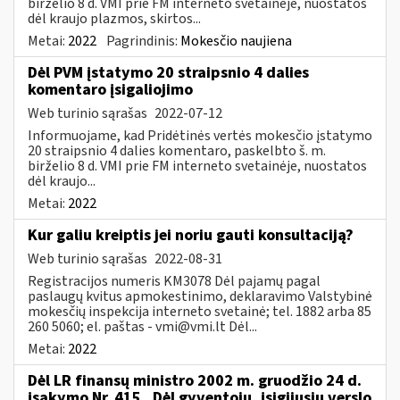
birželio 8 d. VMI prie FM interneto svetainėje, nuostatos
dėl kraujo plazmos, skirtos...
Metai:
2022
Pagrindinis:
Mokesčio naujiena
Dėl PVM įstatymo 20 straipsnio 4 dalies
komentaro įsigaliojimo
Web turinio sąrašas
2022-07-12
Informuojame, kad Pridėtinės vertės mokesčio įstatymo
20 straipsnio 4 dalies komentaro, paskelbto š. m.
birželio 8 d. VMI prie FM interneto svetainėje, nuostatos
dėl kraujo...
Metai:
2022
Kur galiu kreiptis jei noriu gauti konsultaciją?
Web turinio sąrašas
2022-08-31
Registracijos numeris KM3078 Dėl pajamų pagal
paslaugų kvitus apmokestinimo, deklaravimo Valstybinė
mokesčių inspekcija interneto svetainė; tel. 1882 arba 85
260 5060; el. paštas -
vmi@vmi.lt
Dėl...
Metai:
2022
Dėl LR finansų ministro 2002 m. gruodžio 24 d.
įsakymo Nr. 415 „Dėl gyventojų, įsigijusių verslo