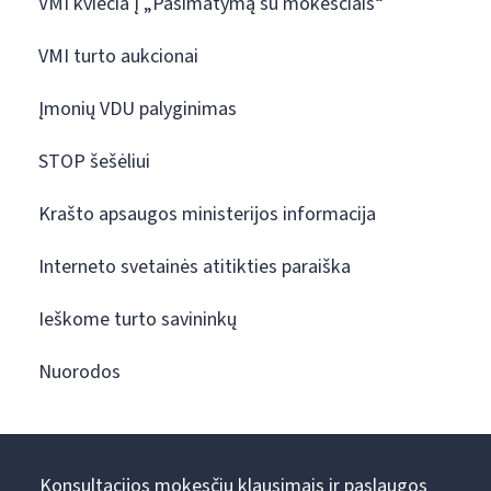
VMI kviečia į „Pasimatymą su mokesčiais“
VMI turto aukcionai
Įmonių VDU palyginimas
STOP šešėliui
Krašto apsaugos ministerijos informacija
Interneto svetainės atitikties paraiška
Ieškome turto savininkų
Nuorodos
Konsultacijos mokesčių klausimais ir paslaugos