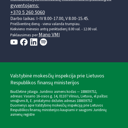
gyventojams:
+370 5 260 5060
Darbo laikas: I-IV 8.00-17.00, V 8.00-15.45.
Prieššventinę dieną - viena valanda trumpiau.
Kiekvieno mėnesio antrą penktadienį 8.00 val. - 12.00 val.
Mano VMI
Paklausimas per
Valstybinė mokesčių inspekcija prie Lietuvos
Respublikos finansų ministerijos
Biudžetinė įstaiga. Juridinio asmens kodas — 188659752,
adresas: Vasario 16-osios g. 14, 01107 Vilnius, Lietuva, el.paštas:
vmi@vmi.lt
, E. pristatymo dėžutės adresas 188659752
Duomenys apie Valstybinę mokesčių inspekciją prie Lietuvos
Respublikos finansų ministerijos kaupiami ir saugomi Juridinių
asmenų registre