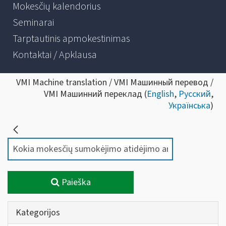
Mokesčių kalendorius
Seminarai
Tarptautinis apmokestinimas
Kontaktai / Apklausa
VMI Machine translation / VMI Машинный перевод /
VMI Машинний переклад (
English
,
Русский
,
Українська
)
Paieška
Kategorijos