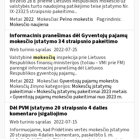
birželio 28 d. priėmė Lietuvos Respublikos mokesčio už
valstybės turto naudojimą patikėjimo teise įstatymo Nr.
IX-2332 5 straipsnio pakeitimo...
Metai:
2022
Mokesčiai:
Pelno mokestis
Pagrindinis:
Mokesčio naujiena
Informacinis pranešimas dėl Gyventojų pajamų
mokesčio įstatymo 34 straipsnio pakeitimo
Web turinio sąrašas
2022-07-25
Valstybinė
mokesčių
inspekcija prie Lietuvos
Respublikos finansų ministerijos (toliau – VMI prie FM)
parengė informacinį pranešimą dėl Lietuvos
Respublikos gyventojų pajamų...
Metai:
2022
Mokesčiai:
Gyventojų pajamų mokestis
Mokesčių žinyno kategorijos:
Mokesčių įstatymų
pakeitimai » Mokesčių įstatymų pakeitimai 2023 metais
» Gyventojų pajamų mokesčio pakeitimai nuo 2023 m.
Dėl PVM įstatymo 20 straipsnio 4 dalies
komentaro įsigaliojimo
Web turinio sąrašas
2022-07-15
Informuojame, kad Pridėtinės vertės mokesčio įstatymo
20 straipsnio 4 dalies komentaro, paskelbto š. m.