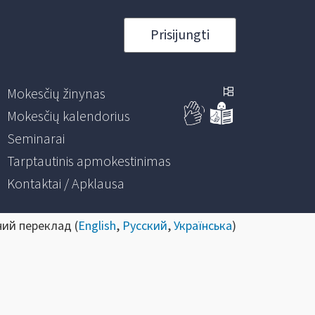
Prisijungti
Mokesčių žinynas
Mokesčių kalendorius
Seminarai
Tarptautinis apmokestinimas
Kontaktai / Apklausa
ний переклад (
English
,
Русский
,
Українська
)