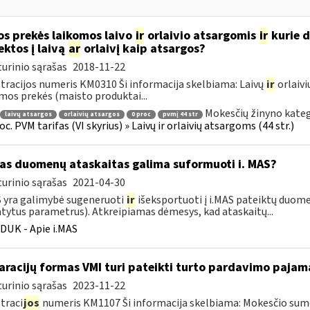
os prekės laikomos laivo
ir
orlaivio atsargomis
ir
kurie d
ektos į laivą
ar
orlaivį kaip atsargos?
urinio sąrašas
2018-11-22
tracijos numeris KM0310 Ši informacija skelbiama: Laivų
ir
orlaivi
mos prekės (maisto produktai...
Mokesčių žinyno kateg
laivų atsargos
orlaivių atsargos
0 proc
pvmį 44 str
oc. PVM tarifas (VI skyrius) » Laivų ir orlaivių atsargoms (44 str.)
as duomenų ataskaitas galima suformuoti i. MAS?
urinio sąrašas
2021-04-30
S yra galimybė sugeneruoti
ir
išeksportuoti į i.MAS pateiktų duome
tytus parametrus). Atkreipiamas dėmesys, kad ataskaitų...
DUK - Apie i.MAS
aracijų formas VMI turi pateikti turto pardavimo paja
urinio sąrašas
2023-11-22
traci
jos
numeris KM1107 Ši informacija skelbiama: Mokesčio su