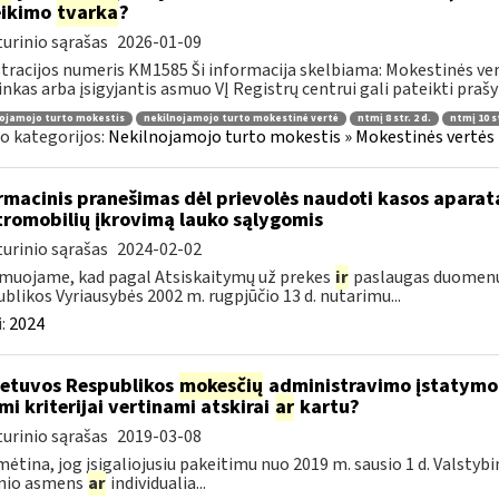
eikimo
tvarka
?
urinio sąrašas
2026-01-09
tracijos numeris KM1585 Ši informacija skelbiama: Mokestinės ver
inkas arba įsigyjantis asmuo VĮ Registrų centrui gali pateikti prašy
ojamojo turto mokestis
nekilnojamojo turto mokestinė vertė
ntmį 8 str. 2 d.
ntmį 10 st
o kategorijos:
Nekilnojamojo turto mokestis » Mokestinės vertės n
rmacinis pranešimas dėl prievolės naudoti kasos aparat
tromobilių įkrovimą lauko sąlygomis
urinio sąrašas
2024-02-02
muojame, kad pagal Atsiskaitymų už prekes
ir
paslaugas duomenų 
blikos Vyriausybės 2002 m. rugpjūčio 13 d. nutarimu...
:
2024
etuvos Respublikos
mokesčių
administravimo įstatymo 4
mi kriterijai vertinami atskirai
ar
kartu?
urinio sąrašas
2019-03-08
ėtina, jog įsigaliojusiu pakeitimu nuo 2019 m. sausio 1 d. Valstyb
inio asmens
ar
individualia...