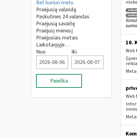
Bet kuriuo metu
mokes
Praėjusią valandą
a klas
Paskutines 24 valandas
mokes
išmok
Praėjusią savaitę
sumok
Praėjusį mėnesį
Praėjusiais metais
10. 
Laikotarpyje…
Web t
Nuo
Iki
Gyven
reiki
Metai
Paieška
priv
Web t
Infor
minis
Metai
Komp