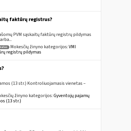
itų faktūrų registrus?
rašomų PVM sąskaitų faktūrų registrų pildymas
rba...
Mokesčių žinyno kategorijos:
VMI
nalas
ūrų registrų pildymas
s?
amos (13 str.) Kontroliuojamasis vienetas –
kesčių žinyno kategorijos:
Gyventojų pajamų
s (13 str.)