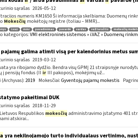
ens kodas
ir
/ arba pavadinimas
ar
vardas
ir
pavardė (
urinio sąrašas
2026-05-12
tracijos numeris KM1650 Ši informacija skelbiama: Duomenų rinkm
uo
Mokesčių
mokėtojų registre (toliau – MMR)...
enys
i.vaz
mmr
pavadinimas
pavardė
vardas
važtaraštis
mokesčių mokėto
o kategorijos:
VMI elektroninės sistemos » i.VAZ » Duomenų rinkme
 pajamų galima atimti visą per kalendorinius metus su
urinio sąrašas
2019-03-12
ata yra ribojamo dydžio. Bendra visų GPMĮ 21 straipsnyje nurody
 į pensijų fondus (II
ir
III pakopos), mokėjimų už...
 (Archyvas):
2019
Mokesčiai:
Gyventojų pajamų mokestis
Pagrind
statymo pakeitimai DUK
urinio sąrašas
2018-11-29
Lietuvos Respublikos
mokesčių
administravimo įstatymo 401 stra
ami atskirai...
ia
yra nekilnojamojo turto individualaus vertinimo, nust