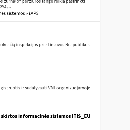
 žurnalo“ peržiūros lange reikia pasirinkti
z.,...
nės sistemos » i.APS
mokesčių inspekcijos prie Lietuvos Respublikos
egistruotis ir sudalyvauti VMI organizuojamoje
skirtos informacinės sistemos ITIS_EU