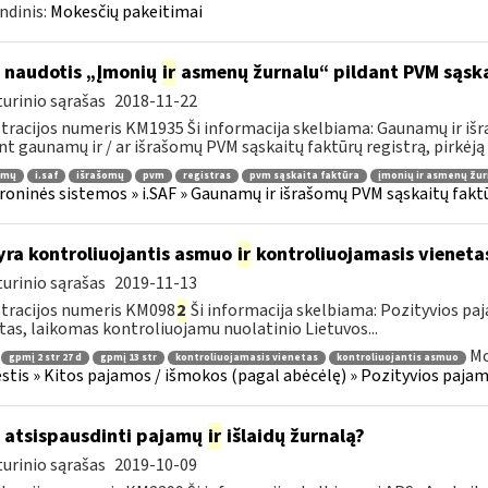
ndinis:
Mokesčių pakeitimai
 naudotis „Įmonių
ir
asmenų žurnalu“ pildant PVM sąska
urinio sąrašas
2018-11-22
tracijos numeris KM1935 Ši informacija skelbiama: Gaunamų ir iš
nt gaunamų ir / ar išrašomų PVM sąskaitų faktūrų registrą, pirkėją a
amų
i.saf
išrašomų
pvm
registras
pvm sąskaita faktūra
įmonių ir asmenų žur
roninės sistemos » i.SAF » Gaunamų ir išrašomų PVM sąskaitų fakt
yra kontroliuojantis asmuo
ir
kontroliuojamasis vieneta
urinio sąrašas
2019-11-13
tracijos numeris KM098
2
Ši informacija skelbiama: Pozityvios paj
tas, laikomas kontroliuojamu nuolatinio Lietuvos...
Mo
gpmį 2 str 27 d
gpmį 13 str
kontroliuojamasis vienetas
kontroliuojantis asmuo
tis » Kitos pajamos / išmokos (pagal abėcėlę) » Pozityvios pajamo
 atsispausdinti pajamų
ir
išlaidų žurnalą?
urinio sąrašas
2019-10-09