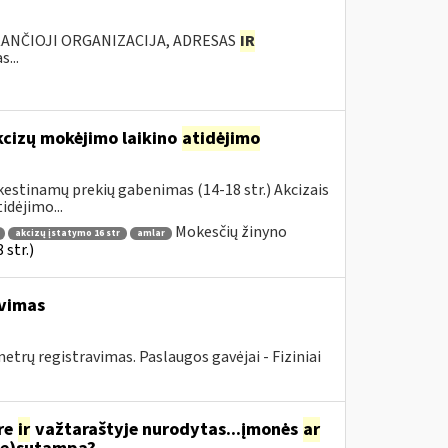
KANČIOJI ORGANIZACIJA, ADRESAS
IR
...
kcizų mokėjimo laikino
atidėjimo
estinamų prekių gabenimas (14-18 str.) Akcizais
dėjimo...
Mokesčių žinyno
akcizų įstatymo 16 str
amlar
str.)
avimas
rų registravimas. Paslaugos gavėjai - Fiziniai
re
ir
važtaraštyje nurodytas...įmonės
ar