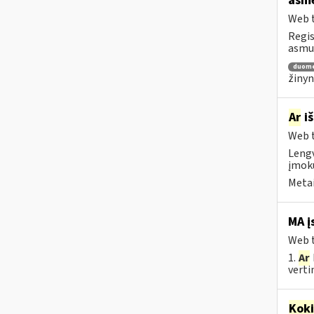
asm
Web t
Regis
asm
duom
žinyn
Ar
iš
Web t
Lengv
įmokų
Metai
MA į
Web t
1.
Ar
vertin
Kok