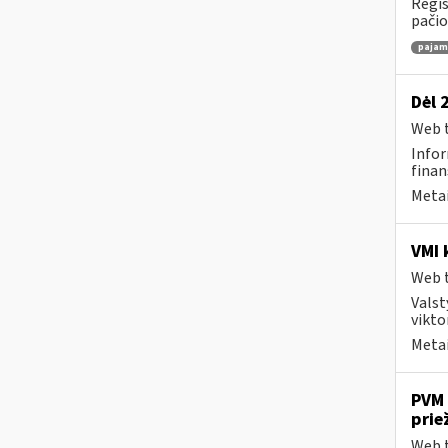
Regis
pačio
pajamų
Dėl 
Web t
Infor
finan
Metai
VMI 
Web t
Valst
vikto
Metai
PVM 
prie
Web t