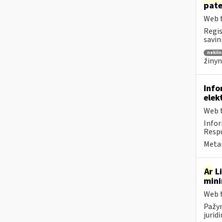
pat
Web t
Regis
savin
nekiln
žinyn
Info
elek
Web t
Infor
Respu
Metai
Ar
Li
mini
Web t
Pažym
jurid