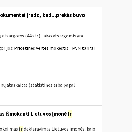
okumentai įrodo, kad...prekės buvo
ų atsargoms (44 str.) Laivo atsargomis yra
orijos:
Pridėtinės vertės mokestis » PVM tarifai
nų ataskaitas (statistines arba pagal
mas išmokanti Lietuvos įmonė
ir
mokėjimas
ir
deklaravimas Lietuvos įmonės, kaip