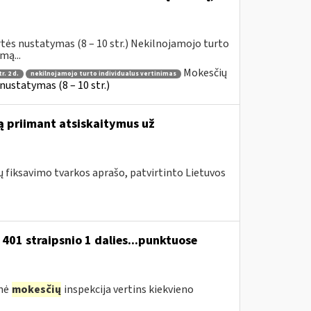
tės nustatymas (8 – 10 str.) Nekilnojamojo turto
mą...
Mokesčių
r. 2 d.
nekilnojamojo turto individualus vertinimas
ustatymas (8 – 10 str.)
ą priimant atsiskaitymus už
fiksavimo tvarkos aprašo, patvirtinto Lietuvos
01 straipsnio 1 dalies...punktuose
inė
mokesčių
inspekcija vertins kiekvieno