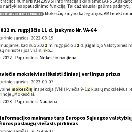
tracijos numeris KM2399 Ši informacija skelbiama: i.APS „Apskaitos
s naršyklės spausdinimo funkciją. Tai dažniausiai galima padaryti, pv
Mokesčių žinyno kategorijos:
VMI elektroni
 ir išlaidų apskaitos žurnalas
2022 m. rugpjūčio 11 d. įsakymo Nr. VA-64
urinio sąrašas
2022-08-19
muojame, kad nuo 202
2
m. rugpjūčio 1
2
d. įsigaliojo Valstybinės 
sų ministerijos viršininko...
:
2022
Pagrindinis:
Mokesčio naujiena
kviečia moksleivius iškeisti žinias į vertingus prizus
urinio sąrašas
2023-09-07
ybinė
mokesčių
inspekcija (VMI) kviečia 9-1
2
klasių moksleivius r
rinoje „Mokesčiai...
:
2023
Pagrindinis:
Naujiena
informacijos mainams tarp Europos Sąjungos valstybių 
žiūros paslaugų viešasis pirkimas
urinio sąrašas
2022-09-01