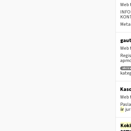
Web t
INFO
KONTA
Metai
gaut
Web t
Regis
apmok
akciza
kateg
Kaso
Web t
Pasla
ir
jur
Kok