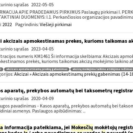
urinio sąrašas
2022-05-05
RMACIJA APIE PRADEDAMUS PIRKIMUS Paslaugų pirkimai I. PER
KTINIAI DUOMENYS: I.1. Perkančiosios organizacijos pavadinimas
:
2022
Pagrindinis:
Viešieji pirkimai
i akcizais apmokestinamas prekes, kurioms taikomas a
urinio sąrašas
2023-04-05
tracijos numeris KM1461 Ši informacija skelbiama: Akcizais apmok
estinamos prekės, kurioms taikomas akcizų mokėjimo laikino ati
i
akcizais apmokestinamų prekių gabenimas
akcizų mokėjimo laikino atidėjimo režimas
orijos:
Akcizai » Akcizais apmokestinamų prekių gabenimas (14-18 
s aparatų, prekybos automatų bei taksometrų registr
urinio sąrašas
2020-04-09
ugos pavadinimas - Kasos aparatų, prekybos automatų bei taksomet
idiniai asmenys. Paslaugos apibūdinimas: ...
ia
informacija pateikiama, jei
Mokesčių
mokėtojų regist