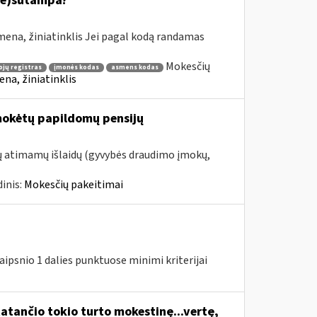
ne)sutampa?
ena, žiniatinklis Jei pagal kodą randamas
Mokesčių
jų registras
įmonės kodas
asmens kodas
na, žiniatinklis
mokėtų papildomų pensijų
tų atimamų išlaidų (gyvybės draudimo įmokų,
inis:
Mokesčių pakeitimai
ipsnio 1 dalies punktuose minimi kriterijai
atančio tokio turto mokestinę...vertę,