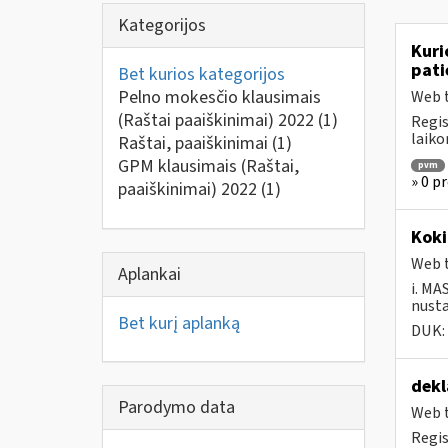
Kategorijos
Kuri
pati
Bet kurios kategorijos
Pelno mokesčio klausimais
Web t
(Raštai paaiškinimai) 2022
(1)
Regis
laiko
Raštai, paaiškinimai
(1)
GPM klausimais (Raštai,
pvm
» 0 pr
paaiškinimai) 2022
(1)
Koki
Web t
Aplankai
i. MA
nusta
Bet kurį aplanką
DUK:
dekl
Parodymo data
Web t
Regis