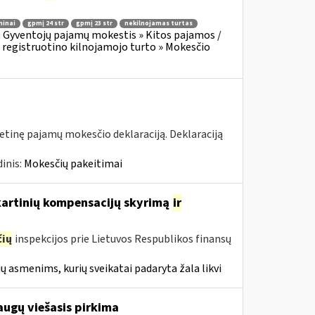
minai
gpmį 24 str
gpmį 23 str
nekilnojamas turtas
:
Gyventojų pajamų mokestis » Kitos pajamos /
 registruotino kilnojamojo turto » Mokesčio
tinę pajamų mokesčio deklaraciją. Deklaraciją
inis:
Mokesčių pakeitimai
nkartinių kompensacijų skyrimą
ir
ių
inspekcijos prie Lietuvos Respublikos finansų
ų asmenims, kurių sveikatai padaryta žala likvi
augų viešasis pirkima