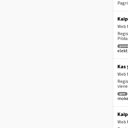
Pagri
Kaip
Web t
Regis
Pilda
gaun
elekt
Kas 
Web t
Regis
viene
gpm
mokes
Kaip
Web t