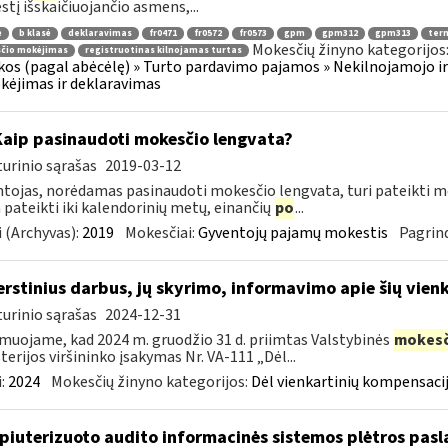
tį išskaičiuojančio asmens,...
ė
b klasė
deklaravimas
fr0471
fr0572
fr0573
gpm
gpm312
gpm313
ter
Mokesčių žinyno kategorijos
čio mokėjimas
registruotinas kilnojamas turtas
os (pagal abėcėlę) » Turto pardavimo pajamos » Nekilnojamojo ir
ėjimas ir deklaravimas
Kaip pasinaudoti mokesčio lengvata?
urinio sąrašas
2019-03-12
tojas, norėdamas pasinaudoti mokesčio lengvata, turi pateikti me
a pateikti iki kalendorinių metų, einančių
po
...
 (Archyvas):
2019
Mokesčiai:
Gyventojų pajamų mokestis
Pagrind
erstinius darbus, jų skyrimo, informavimo apie šių vie
urinio sąrašas
2024-12-31
muojame, kad 2024 m. gruodžio 31 d. priimtas Valstybinės
mokesč
terijos viršininko įsakymas Nr. VA-111 „Dėl...
:
2024
Mokesčių žinyno kategorijos:
Dėl vienkartinių kompensacij
iuterizuoto audito informacinės sistemos plėtros pasl