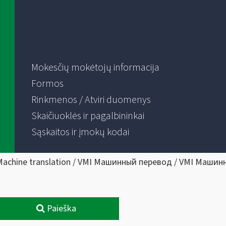
Mokesčių mokėtojų informacija
Formos
Rinkmenos / Atviri duomenys
Skaičiuoklės ir pagalbininkai
Sąskaitos ir įmokų kodai
Machine translation / VMI Машинный перевод / VMI Машин
Paieška