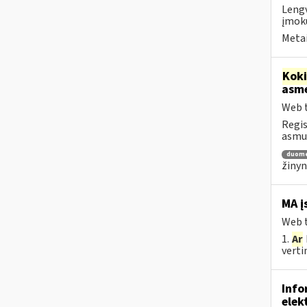
Lengv
įmokų
Metai
Kok
asm
Web t
Regis
asm
duom
žinyn
MA į
Web t
1.
Ar
vertin
Info
elek