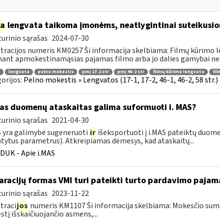
ia
lengvata taikoma įmonėms, neatlygintinai suteikusio
urinio sąrašas
2024-07-30
tracijos numeris KM0257 Ši informacija skelbiama: Filmų kūrimo 
ant apmokestinamąsias pajamas filmo arba jo dalies gamybai neat
lengvata
pelno mokestis
pmį 17-2 str
pmį 46-2 str
filmų kūrimo lengvata
fil
orijos:
Pelno mokestis » Lengvatos (17-1, 17-2, 46-1, 46-2, 58 str.
as duomenų ataskaitas galima suformuoti i. MAS?
urinio sąrašas
2021-04-30
S yra galimybė sugeneruoti
ir
išeksportuoti į i.MAS pateiktų duome
tytus parametrus). Atkreipiamas dėmesys, kad ataskaitų...
DUK - Apie i.MAS
aracijų formas VMI turi pateikti turto pardavimo paja
urinio sąrašas
2023-11-22
traci
jos
numeris KM1107 Ši informacija skelbiama: Mokesčio su
tį išskaičiuojančio asmens,...