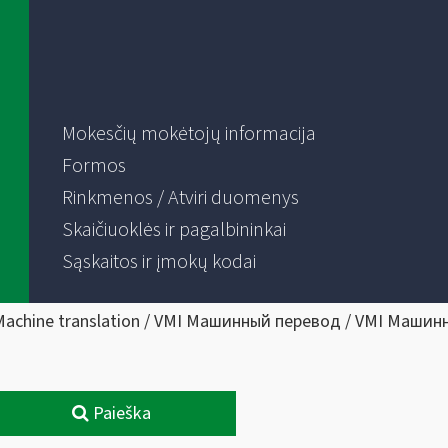
Mokesčių mokėtojų informacija
Formos
Rinkmenos / Atviri duomenys
Skaičiuoklės ir pagalbininkai
Sąskaitos ir įmokų kodai
Machine translation / VMI Машинный перевод / VMI Машин
Paieška