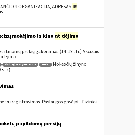
KANČIOJI ORGANIZACIJA, ADRESAS
IR
...
kcizų mokėjimo laikino
atidėjimo
estinamų prekių gabenimas (14-18 str.) Akcizais
dėjimo...
Mokesčių žinyno
akcizų įstatymo 16 str
amlar
str.)
avimas
rų registravimas. Paslaugos gavėjai - Fiziniai
mokėtų papildomų pensijų