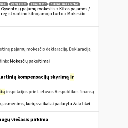
minai
gpmį 24 str
gpmį 23 str
nekilnojamas turtas
:
Gyventojų pajamų mokestis » Kitos pajamos /
 registruotino kilnojamojo turto » Mokesčio
tinę pajamų mokesčio deklaraciją. Deklaraciją
inis:
Mokesčių pakeitimai
nkartinių kompensacijų skyrimą
ir
ių
inspekcijos prie Lietuvos Respublikos finansų
ų asmenims, kurių sveikatai padaryta žala likvi
augų viešasis pirkima