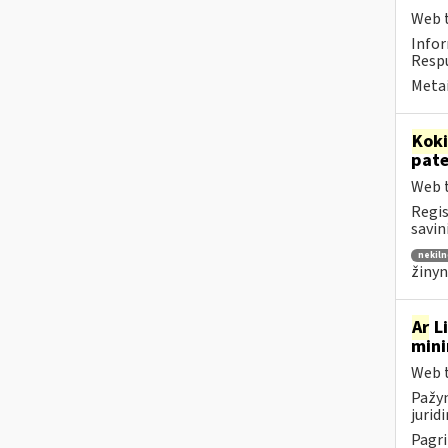
Web t
Infor
Respu
Metai
Kok
pat
Web t
Regis
savin
nekiln
žinyn
Ar
Li
mini
Web t
Pažym
jurid
Pagri