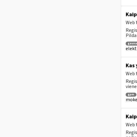
Kaip
Web t
Regis
Pilda
gaun
elekt
Kas 
Web t
Regis
viene
gpm
mokes
Kaip
Web t
Regis