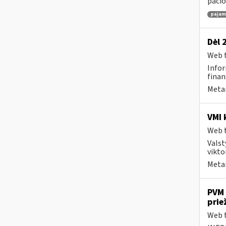
pačio
pajamų
Dėl 
Web t
Infor
finan
Metai
VMI 
Web t
Valst
vikto
Metai
PVM 
prie
Web t