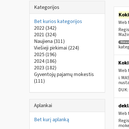
Kategorijos
Kok
Bet kurios kategorijos
Web t
2022
(342)
Regis
2021
(324)
Mažin
Naujiena
(311)
filmas
kateg
Viešieji pirkimai
(224)
2025
(196)
2024
(186)
Koki
2023
(182)
Web t
Gyventojų pajamų mokestis
i. MA
(111)
nusta
DUK:
Aplankai
dekl
Web t
Bet kurį aplanką
Regis
mokes