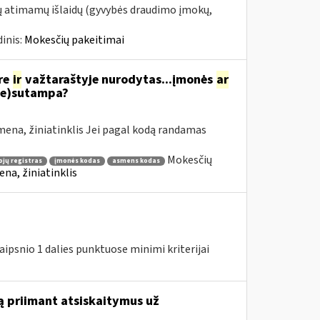
tų atimamų išlaidų (gyvybės draudimo įmokų,
inis:
Mokesčių pakeitimai
re
ir
važtaraštyje nurodytas...įmonės
ar
ne)sutampa?
ena, žiniatinklis Jei pagal kodą randamas
Mokesčių
jų registras
įmonės kodas
asmens kodas
na, žiniatinklis
ipsnio 1 dalies punktuose minimi kriterijai
ą priimant atsiskaitymus už