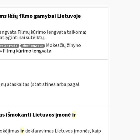
ms lėšų filmo gamybai Lietuvoje
lengvata Filmų kūrimo lengvata taikoma:
lygintinai suteiktų...
Mokesčių žinyno
mo lengvata
kino lengvata
) » Filmų kūrimo lengvata
nų ataskaitas (statistines arba pagal
mas išmokanti Lietuvos įmonė
ir
mokėjimas
ir
deklaravimas Lietuvos įmonės, kaip