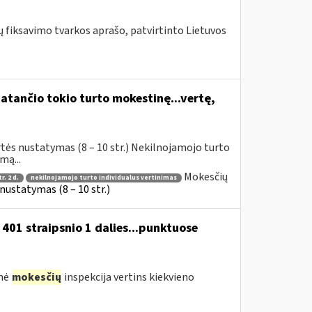
fiksavimo tvarkos aprašo, patvirtinto Lietuvos
atančio tokio turto mokestinę...vertę,
tės nustatymas (8 – 10 str.) Nekilnojamojo turto
mą...
Mokesčių
r. 2 d.
nekilnojamojo turto individualus vertinimas
ustatymas (8 – 10 str.)
01 straipsnio 1 dalies...punktuose
inė
mokesčių
inspekcija vertins kiekvieno