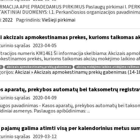
RMACIJA APIE PRADEDAMUS PIRKIMUS Paslaugų pirkimai I. PER
KTINIAI DUOMENYS: I.1. Perkančiosios organizacijos pavadinimas
:
2022
Pagrindinis:
Viešieji pirkimai
i akcizais apmokestinamas prekes, kurioms taikomas a
urinio sąrašas
2023-04-05
tracijos numeris KM1461 Ši informacija skelbiama: Akcizais apmok
estinamos prekės, kurioms taikomas akcizų mokėjimo laikino ati
i
akcizais apmokestinamų prekių gabenimas
akcizų mokėjimo laikino atidėjimo režimas
orijos:
Akcizai » Akcizais apmokestinamų prekių gabenimas (14-18 
s aparatų, prekybos automatų bei taksometrų registr
urinio sąrašas
2020-04-09
ugos pavadinimas - Kasos aparatų, prekybos automatų bei taksomet
idiniai asmenys. Paslaugos apibūdinimas: ...
 pajamų galima atimti visą per kalendorinius metus su
urinio sąrašas
2019-03-12