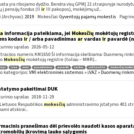
ata yra ribojamo dydžio. Bendra visų GPMĮ 21 straipsnyje nurody
 į pensijų fondus (II
ir
III pakopos), mokėjimų už...
 (Archyvas):
2019
Mokesčiai:
Gyventojų pajamų mokestis
Pagrind
ia
informacija pateikiama, jei
Mokesčių
mokėtojų regist
ens kodas
ir
/ arba pavadinimas
ar
vardas
ir
pavardė (
urinio sąrašas
2026-05-12
tracijos numeris KM1650 Ši informacija skelbiama: Duomenų rinkm
uo
Mokesčių
mokėtojų registre (toliau – MMR)...
enys
i.vaz
mmr
pavadinimas
pavardė
vardas
važtaraštis
mokesčių mokėto
o kategorijos:
VMI elektroninės sistemos » i.VAZ » Duomenų rinkme
statymo pakeitimai DUK
urinio sąrašas
2018-11-29
Lietuvos Respublikos
mokesčių
administravimo įstatymo 401 stra
ami atskirai...
rmacinis pranešimas dėl prievolės naudoti kasos aparat
tromobilių įkrovimą lauko sąlygomis