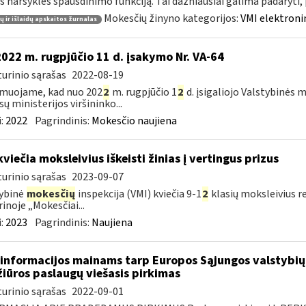
s naršyklės spausdinimo funkciją. Tai dažniausiai galima padaryti, pv
Mokesčių žinyno kategorijos:
VMI elektroni
 ir išlaidų apskaitos žurnalas
2022 m. rugpjūčio 11 d. įsakymo Nr. VA-64
urinio sąrašas
2022-08-19
muojame, kad nuo 202
2
m. rugpjūčio 1
2
d. įsigaliojo Valstybinės 
sų ministerijos viršininko...
:
2022
Pagrindinis:
Mokesčio naujiena
kviečia moksleivius iškeisti žinias į vertingus prizus
urinio sąrašas
2023-09-07
ybinė
mokesčių
inspekcija (VMI) kviečia 9-1
2
klasių moksleivius r
rinoje „Mokesčiai...
:
2023
Pagrindinis:
Naujiena
informacijos mainams tarp Europos Sąjungos valstybių 
žiūros paslaugų viešasis pirkimas
urinio sąrašas
2022-09-01