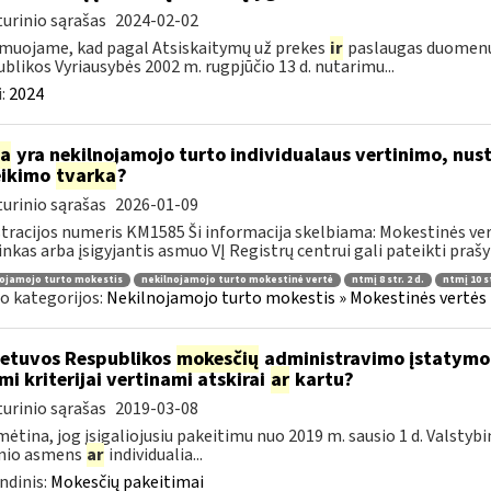
urinio sąrašas
2024-02-02
muojame, kad pagal Atsiskaitymų už prekes
ir
paslaugas duomenų 
blikos Vyriausybės 2002 m. rugpjūčio 13 d. nutarimu...
:
2024
ia
yra nekilnojamojo turto individualaus vertinimo, nust
eikimo
tvarka
?
urinio sąrašas
2026-01-09
tracijos numeris KM1585 Ši informacija skelbiama: Mokestinės ver
inkas arba įsigyjantis asmuo VĮ Registrų centrui gali pateikti prašy
ojamojo turto mokestis
nekilnojamojo turto mokestinė vertė
ntmį 8 str. 2 d.
ntmį 10 st
o kategorijos:
Nekilnojamojo turto mokestis » Mokestinės vertės n
etuvos Respublikos
mokesčių
administravimo įstatymo 4
mi kriterijai vertinami atskirai
ar
kartu?
urinio sąrašas
2019-03-08
ėtina, jog įsigaliojusiu pakeitimu nuo 2019 m. sausio 1 d. Valstyb
inio asmens
ar
individualia...
ndinis:
Mokesčių pakeitimai