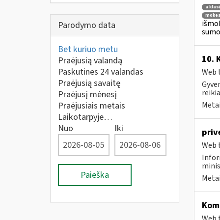
a klas
mokes
išmok
Parodymo data
sumok
Bet kuriuo metu
10. 
Praėjusią valandą
Paskutines 24 valandas
Web t
Praėjusią savaitę
Gyven
reiki
Praėjusį mėnesį
Praėjusiais metais
Metai
Laikotarpyje…
Nuo
Iki
priv
Web t
Infor
minis
Paieška
Metai
Komp
Web t