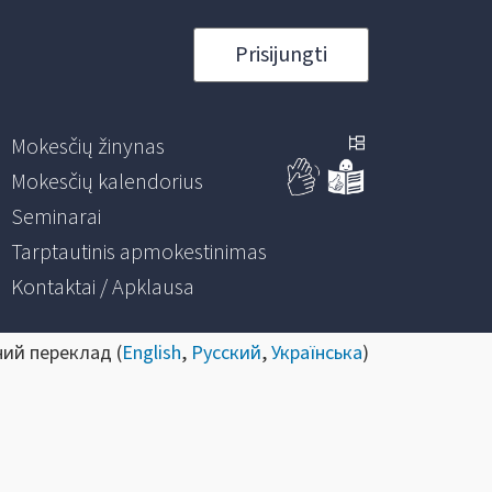
Prisijungti
Mokesčių žinynas
Mokesčių kalendorius
Seminarai
Tarptautinis apmokestinimas
Kontaktai / Apklausa
ний переклад (
English
,
Русский
,
Українська
)