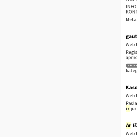
INFO
KONTA
Metai
gaut
Web t
Regis
apmok
akciza
kateg
Kaso
Web t
Pasla
ir
jur
Ar
iš
Web t