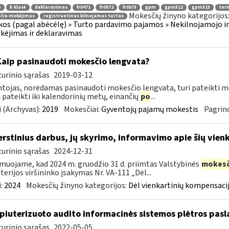
ė
b klasė
deklaravimas
fr0471
fr0572
fr0573
gpm
gpm312
gpm313
ter
Mokesčių žinyno kategorijos
čio mokėjimas
registruotinas kilnojamas turtas
os (pagal abėcėlę) » Turto pardavimo pajamos » Nekilnojamojo ir
ėjimas ir deklaravimas
Kaip pasinaudoti mokesčio lengvata?
urinio sąrašas
2019-03-12
tojas, norėdamas pasinaudoti mokesčio lengvata, turi pateikti me
a pateikti iki kalendorinių metų, einančių
po
...
 (Archyvas):
2019
Mokesčiai:
Gyventojų pajamų mokestis
Pagrind
erstinius darbus, jų skyrimo, informavimo apie šių vie
urinio sąrašas
2024-12-31
muojame, kad 2024 m. gruodžio 31 d. priimtas Valstybinės
mokesč
terijos viršininko įsakymas Nr. VA-111 „Dėl...
:
2024
Mokesčių žinyno kategorijos:
Dėl vienkartinių kompensacij
iuterizuoto audito informacinės sistemos plėtros pasl
urinio sąrašas
2022-05-05