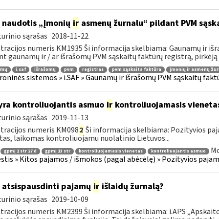
 naudotis „Įmonių
ir
asmenų žurnalu“ pildant PVM sąska
urinio sąrašas
2018-11-22
tracijos numeris KM1935 Ši informacija skelbiama: Gaunamų ir iš
nt gaunamų ir / ar išrašomų PVM sąskaitų faktūrų registrą, pirkėją a
amų
i.saf
išrašomų
pvm
registras
pvm sąskaita faktūra
įmonių ir asmenų žur
roninės sistemos » i.SAF » Gaunamų ir išrašomų PVM sąskaitų fakt
yra kontroliuojantis asmuo
ir
kontroliuojamasis vieneta
urinio sąrašas
2019-11-13
tracijos numeris KM098
2
Ši informacija skelbiama: Pozityvios paj
tas, laikomas kontroliuojamu nuolatinio Lietuvos...
Mo
gpmį 2 str 27 d
gpmį 13 str
kontroliuojamasis vienetas
kontroliuojantis asmuo
tis » Kitos pajamos / išmokos (pagal abėcėlę) » Pozityvios pajamo
 atsispausdinti pajamų
ir
išlaidų žurnalą?
urinio sąrašas
2019-10-09
tracijos numeris KM2399 Ši informacija skelbiama: i.APS „Apskaitos