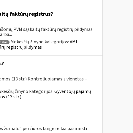
itų faktūrų registrus?
rašomų PVM sąskaitų faktūrų registrų pildymas
rba...
Mokesčių žinyno kategorijos:
VMI
nalas
ūrų registrų pildymas
s?
amos (13 str.) Kontroliuojamasis vienetas –
kesčių žinyno kategorijos:
Gyventojų pajamų
s (13 str.)
 žurnalo“ peržiūros lange reikia pasirinkti