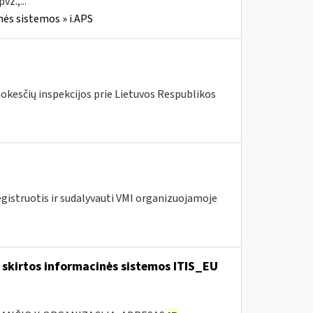
z.,...
nės sistemos » i.APS
mokesčių inspekcijos prie Lietuvos Respublikos
egistruotis ir sudalyvauti VMI organizuojamoje
skirtos informacinės sistemos ITIS_EU