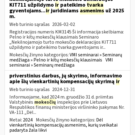
KIT711 užpildymo
ir
pateikimo
tvarka
gyventojams...
ir
juridiniams
asmenims
už 2025
m.
Web turinio sąrašas
2026-02-02
Registracijos numeris KM3145 Ši informacija skelbiama:
Pelno ir kitų mokesčių klausimais Seminaro
„Nekilnojamojo turto mokesčio deklaracijos KIT711
užpildymo ir pateikimo tvarka gyventojams ir...
Mokesčių žinyno kategorijos:
VMI seminarai » Seminarų
medžiaga » Pelno ir kitų mokesčių klausimais
VMI
seminarai » Seminarų medžiaga
priverstinius darbus, jų skyrimo, informavimo
apie šių vienkartinių kompensacijų skyrimą
ir
Web turinio sąrašas
2024-12-31
Informuojame, kad 2024 m. gruodžio 31 d. priimtas
Valstybinės
mokesčių
inspekcijos prie Lietuvos
Respublikos finansų ministerijos viršininko įsakymas Nr.
VA-111 „Dėl...
Metai:
2024
Mokesčių žinyno kategorijos:
Dėl
vienkartinių kompensacijų asmenims, kurių sveikatai
padaryta žala likvi