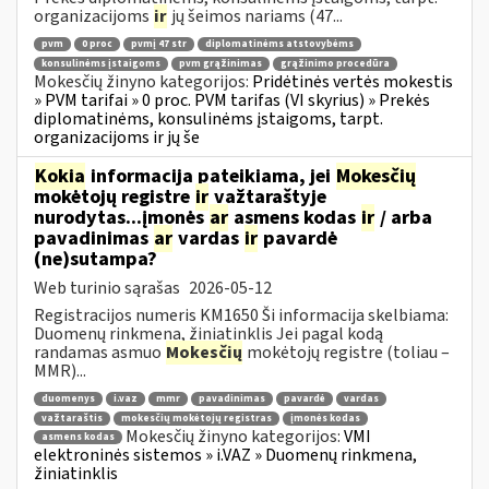
organizacijoms
ir
jų šeimos nariams (47...
pvm
0 proc
pvmį 47 str
diplomatinėms atstovybėms
konsulinėms įstaigoms
pvm grąžinimas
grąžinimo procedūra
Mokesčių žinyno kategorijos:
Pridėtinės vertės mokestis
» PVM tarifai » 0 proc. PVM tarifas (VI skyrius) » Prekės
diplomatinėms, konsulinėms įstaigoms, tarpt.
organizacijoms ir jų še
Kokia
informacija pateikiama, jei
Mokesčių
mokėtojų registre
ir
važtaraštyje
nurodytas...įmonės
ar
asmens kodas
ir
/ arba
pavadinimas
ar
vardas
ir
pavardė
(ne)sutampa?
Web turinio sąrašas
2026-05-12
Registracijos numeris KM1650 Ši informacija skelbiama:
Duomenų rinkmena, žiniatinklis Jei pagal kodą
randamas asmuo
Mokesčių
mokėtojų registre (toliau –
MMR)...
duomenys
i.vaz
mmr
pavadinimas
pavardė
vardas
važtaraštis
mokesčių mokėtojų registras
įmonės kodas
Mokesčių žinyno kategorijos:
VMI
asmens kodas
elektroninės sistemos » i.VAZ » Duomenų rinkmena,
žiniatinklis