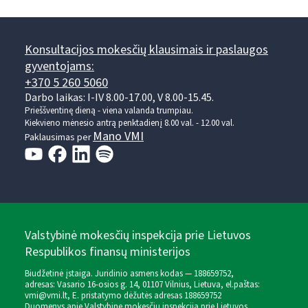
Konsultacijos mokesčių klausimais ir paslaugos
gyventojams:
+370 5 260 5060
Darbo laikas: I-IV 8.00-17.00, V 8.00-15.45.
Prieššventinę dieną - viena valanda trumpiau.
Kiekvieno mėnesio antrą penktadienį 8.00 val. - 12.00 val.
Mano VMI
Paklausimas per
Valstybinė mokesčių inspekcija prie Lietuvos
Respublikos finansų ministerijos
Biudžetinė įstaiga. Juridinio asmens kodas — 188659752,
adresas: Vasario 16-osios g. 14, 01107 Vilnius, Lietuva, el.paštas:
vmi@vmi.lt
, E. pristatymo dėžutės adresas 188659752
Duomenys apie Valstybinę mokesčių inspekciją prie Lietuvos