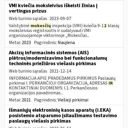
VMI kviečia moksleivius iškeisti žinias į
vertingus prizus
Web turinio sąrašas
2023-09-07
Valstybinė
mokesčių
inspekcija (VMI) kviečia 9-1
2
klasių
moksleivius registruotis ir sudalyvauti VMI
organizuojamoje viktorinoje „Mokesčiai...
Metai:
2023
Pagrindinis:
Naujiena
Akcizų informacinės sistemos (AIS)
plėtros/modernizavimo bei funkcionalumų
techninės priežiūros viešasis pirkimas
Web turinio sąrašas
2021-12-14
INFORMACIJA APIE PRADEDAMUS PIRKIMUS Paslaugų
pirkimai I. PERKANČIOJI ORGANIZACIJA, ADRESAS
IR
KONTAKTINIAI DUOMENYS: I.1. Perkančiosios
organizacijos pavadinimas...
Metai:
2021
Pagrindinis:
Viešieji pirkimai
Išmaniųjų elektroninių kasos aparatų (i.EKA)
posistemio atsparumo įsilaužimams testavimo
paslaugų viešasis pirkimas