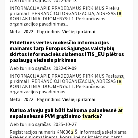
Web turinio sąrašas
2022-06-13
INFORMACIJA APIE PRADEDAMUS PIRKIMUS Prekių
pirkimai I. PERKANČIOJI ORGANIZACIJA, ADRESAS
IR
KONTAKTINIAI DUOMENYS: I.1. Perkančiosios
organizacijos pavadinimas...
Metai:
2022
Pagrindinis:
Viešieji pirkimai
Pridėtinės vertės mokesčio informacijos
mainams tarp Europos Sąjungos valstybių
skirtos informacinės sistemos ITIS_EU plėtros
paslaugų viešasis pirkimas
Web turinio sąrašas
2022-09-09
INFORMACIJA APIE PRADEDAMUS PIRKIMUS Paslaugų
pirkimai I. PERKANČIOJI ORGANIZACIJA, ADRESAS
IR
KONTAKTINIAI DUOMENYS: I.1. Perkančiosios
organizacijos pavadinimas...
Metai:
2022
Pagrindinis:
Viešieji pirkimai
Kuriuo atveju gali būti taikoma palankesnė
ar
nepalankesnė PVM grąžinimo
tvarka
?
Web turinio sąrašas
2025-10-27
Registracijos numeris KM036
2
Ši informacija skelbiama:
Prekės diplomatinėms, konsulinėms įstaigoms, tarpt.