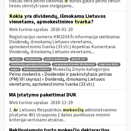
tikslas nėra pelno siekimas
ir
kurios gauto pelno neturi
teisės skirstyti savo steigėjams...
Kokia
yra dividendų, išmokamų Lietuvos
vienetams, apmokestinimo
tvarka
?
Web turinio sąrašas
2026-01-20
Registracijos numeris KM1034 Ši informacija skelbiama:
Dividendų, išmokamų Lietuvos vienetams,
apmokestinimo tvarka (33 str.) Aspektas Komentarai
Dividendų, išmokamų Lietuvos vienetams,...
akcijos
dividendai
pelno mokestis
pmį 33 str.
dividendų apmokestinimas
neapmokestinami dividendai
kapitalo dalis
Mokesčių žinyno kategorijos:
pajus
dalyvavimo išimtis
Pelno mokestis » Dividendai ir paskirstytasis pelnas
(PMĮ VII skyrius) » Dividendų, išmokamų Lietuvos
vienetams, apmokestinimo tvarka (33 str.)
MA įstatymo pakeitimai DUK
Web turinio sąrašas
2018-11-29
1.
Ar
Lietuvos Respublikos
mokesčių
administravimo
įstatymo 401 straipsnio 1 dalies punktuose minimi
kriterijai vertinami atskirai...
Nekilnojamojo turto mokesčio deklaracijos