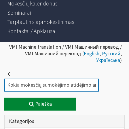
Mokesčių kalendorius
Seminarai
Tarptautinis apmokestinimas
Kontaktai / Apklausa
VMI Machine translation / VMI Машинный перевод /
VMI Машинний переклад (
English
,
Русский
,
Українська
)
Paieška
Kategorijos