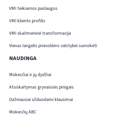
VMI teikiamos paslaugos
VMI kliento profilis
VMI skaitmeninė transformacija
Vienas langelis prievolėms valstybei sumokėti
NAUDINGA
Mokesčiai ir jų dydžiai
Atsiskaitymas grynaisiais pinigais
Dažniausiai užduodami klausimai
Mokesčių ABC