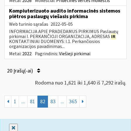
Metai:
2026
Mokesčiai:
Pridėtinės vertės mokestis
Kompiuterizuoto audito informacinės sistemos
plėtros paslaugų viešasis pirkima
Web turinio sąrašas
2022-05-05
INFORMACIJA APIE PRADEDAMUS PIRKIMUS Paslaugų
pirkimai I. PERKANČIOJI ORGANIZACIJA, ADRESAS
IR
KONTAKTINIAI DUOMENYS: I.1. Perkančiosios
organizacijos pavadinimas...
Metai:
2022
Pagrindinis:
Viešieji pirkimai
20 Įrašų(-ai)
Rodoma nuo 1,621 iki 1,640 iš 7,292 irašų.
1
...
81
82
83
...
365
Uždaryti