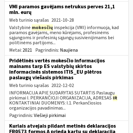
VMI paramos gavėjams netrukus perves 21,1
mln. eurų
Web turinio sąrašas
2021-10-28
Valstybinė
mokesčių
inspekcija (VMI) informuoja, kad
paramos gavėjams, meno kūrėjams, profesinėms
sąjungoms ir profesinių sąjungų susivienijimams bei
politinėms partijoms...
Metai:
2021
Pagrindinis:
Naujiena
Pridėtinės vertės mokesčio informacijos
mainams tarp ES valstybių skirtos
informacinės sistemos ITIS_EU plėtros
paslaugų viešasis pirkimas
Web turinio sąrašas
2022-12-02
INFORMACIJA APIE SUDARYTAS SUTARTIS Paslaugų
pirkimai I. PERKANČIOJI ORGANIZACIJA, ADRESAS
IR
KONTAKTINIAI DUOMENYS: I.1. Perkančiosios
organizacijos pavadinimas...
Pagrindinis:
Viešieji pirkimai
Kuriais atvejais pildant metinės deklaracijos
FR0573 formos A priedą kartu su deklaracija