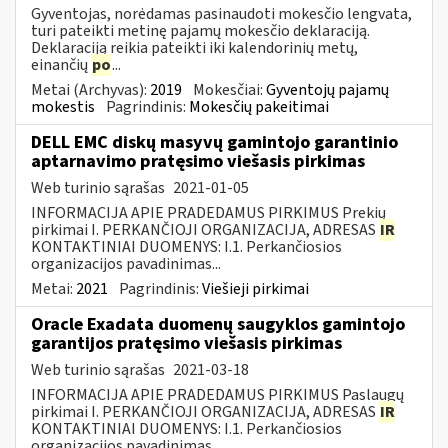
Gyventojas, norėdamas pasinaudoti mokesčio lengvata,
turi pateikti metinę pajamų mokesčio deklaraciją.
Deklaraciją reikia pateikti iki kalendorinių metų,
einančių
po
...
Metai (Archyvas):
2019
Mokesčiai:
Gyventojų pajamų
mokestis
Pagrindinis:
Mokesčių pakeitimai
DELL EMC diskų masyvų gamintojo garantinio
aptarnavimo pratęsimo viešasis pirkimas
Web turinio sąrašas
2021-01-05
INFORMACIJA APIE PRADEDAMUS PIRKIMUS Prekių
pirkimai I. PERKANČIOJI ORGANIZACIJA, ADRESAS
IR
KONTAKTINIAI DUOMENYS: I.1. Perkančiosios
organizacijos pavadinimas...
Metai:
2021
Pagrindinis:
Viešieji pirkimai
Oracle Exadata duomenų saugyklos gamintojo
garantijos pratęsimo viešasis pirkimas
Web turinio sąrašas
2021-03-18
INFORMACIJA APIE PRADEDAMUS PIRKIMUS Paslaugų
pirkimai I. PERKANČIOJI ORGANIZACIJA, ADRESAS
IR
KONTAKTINIAI DUOMENYS: I.1. Perkančiosios
organizacijos pavadinimas...