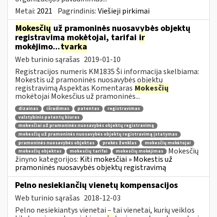
Metai:
2021
Pagrindinis:
Viešieji pirkimai
Mokesčių
už pramoninės nuosavybės objektų
registravimą mokėtojai, tarifai
ir
mokėjimo...
tvarka
Web turinio sąrašas
2019-01-10
Registracijos numeris KM1835 Ši informacija skelbiama:
Mokestis už pramoninės nuosavybės objektų
registravimą Aspektas Komentaras
Mokesčių
mokėtojai Mokesčius už pramoninės...
dizainas
išradimas
patentas
registravimas
valstybinis patentų biuras
mokesčiai už pramoninės nuosavybės objektų registravimą
mokesčių už pramoninės nuosavybės objektų registravimą įstatymas
pramoninės nuosavybės objektas
prekės ženklas
mokesčių mokėtojai
Mokesčių
mokesčių objektas
mokesčių tarifai
mokesčių mokėjimas
žinyno kategorijos:
Kiti mokesčiai » Mokestis už
pramoninės nuosavybės objektų registravimą
Pelno nesiekiančių vienetų kompensacijos
Web turinio sąrašas
2018-12-03
Pelno nesiekiantys vienetai – tai vienetai, kurių veiklos