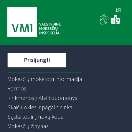
Prisijungti
Mokesčių mokėtojų informacija
Formos
Rinkmenos / Atviri duomenys
Skaičiuoklės ir pagalbininkai
Sąskaitos ir įmokų kodai
Mokesčių žinynas