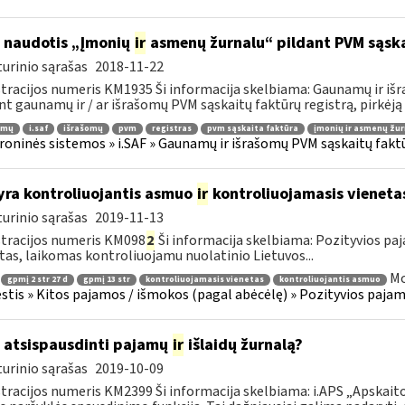
 naudotis „Įmonių
ir
asmenų žurnalu“ pildant PVM sąska
urinio sąrašas
2018-11-22
tracijos numeris KM1935 Ši informacija skelbiama: Gaunamų ir iš
nt gaunamų ir / ar išrašomų PVM sąskaitų faktūrų registrą, pirkėją a
amų
i.saf
išrašomų
pvm
registras
pvm sąskaita faktūra
įmonių ir asmenų žur
roninės sistemos » i.SAF » Gaunamų ir išrašomų PVM sąskaitų fakt
yra kontroliuojantis asmuo
ir
kontroliuojamasis vieneta
urinio sąrašas
2019-11-13
tracijos numeris KM098
2
Ši informacija skelbiama: Pozityvios paj
tas, laikomas kontroliuojamu nuolatinio Lietuvos...
Mo
gpmį 2 str 27 d
gpmį 13 str
kontroliuojamasis vienetas
kontroliuojantis asmuo
tis » Kitos pajamos / išmokos (pagal abėcėlę) » Pozityvios pajamo
 atsispausdinti pajamų
ir
išlaidų žurnalą?
urinio sąrašas
2019-10-09
tracijos numeris KM2399 Ši informacija skelbiama: i.APS „Apskaitos