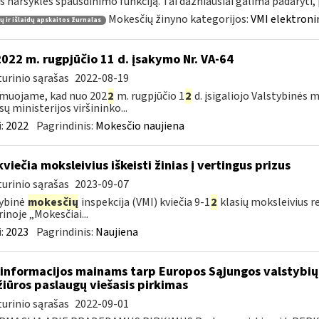
s naršyklės spausdinimo funkciją. Tai dažniausiai galima padaryti, pv
Mokesčių žinyno kategorijos:
VMI elektroni
 ir išlaidų apskaitos žurnalas
2022 m. rugpjūčio 11 d. įsakymo Nr. VA-64
urinio sąrašas
2022-08-19
muojame, kad nuo 202
2
m. rugpjūčio 1
2
d. įsigaliojo Valstybinės 
sų ministerijos viršininko...
:
2022
Pagrindinis:
Mokesčio naujiena
kviečia moksleivius iškeisti žinias į vertingus prizus
urinio sąrašas
2023-09-07
ybinė
mokesčių
inspekcija (VMI) kviečia 9-1
2
klasių moksleivius r
rinoje „Mokesčiai...
:
2023
Pagrindinis:
Naujiena
informacijos mainams tarp Europos Sąjungos valstybių 
žiūros paslaugų viešasis pirkimas
urinio sąrašas
2022-09-01