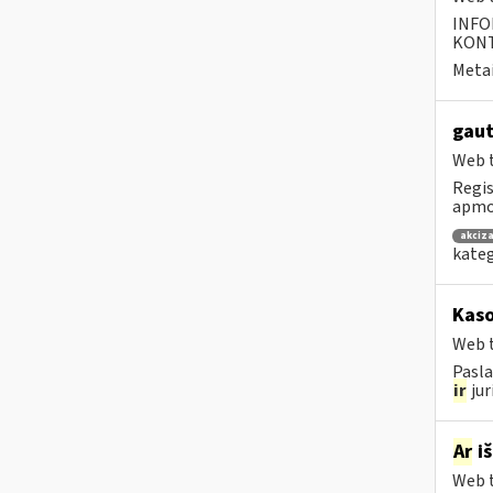
INFO
KONTA
Metai
gaut
Web t
Regis
apmok
akciza
kateg
Kaso
Web t
Pasla
ir
jur
Ar
iš
Web t