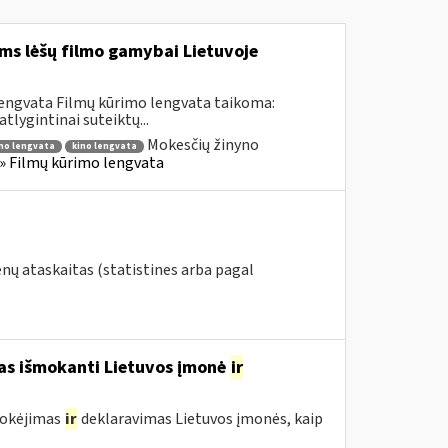
ms lėšų filmo gamybai Lietuvoje
lengvata Filmų kūrimo lengvata taikoma:
lygintinai suteiktų...
Mokesčių žinyno
mo lengvata
kino lengvata
) » Filmų kūrimo lengvata
nų ataskaitas (statistines arba pagal
mas išmokanti Lietuvos įmonė
ir
mokėjimas
ir
deklaravimas Lietuvos įmonės, kaip