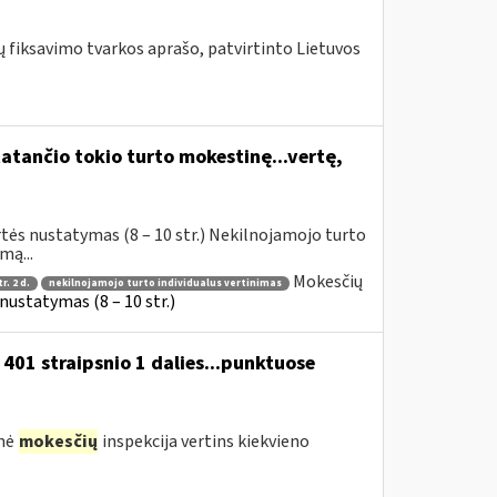
fiksavimo tvarkos aprašo, patvirtinto Lietuvos
atančio tokio turto mokestinę...vertę,
tės nustatymas (8 – 10 str.) Nekilnojamojo turto
mą...
Mokesčių
r. 2 d.
nekilnojamojo turto individualus vertinimas
ustatymas (8 – 10 str.)
01 straipsnio 1 dalies...punktuose
inė
mokesčių
inspekcija vertins kiekvieno