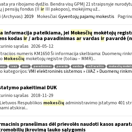
ata yra ribojamo dydžio. Bendra visų GPMĮ 21 straipsnyje nurody
 į pensijų fondus (II
ir
III pakopos), mokėjimų už...
 (Archyvas):
2019
Mokesčiai:
Gyventojų pajamų mokestis
Pagrind
ia
informacija pateikiama, jei
Mokesčių
mokėtojų regist
ens kodas
ir
/ arba pavadinimas
ar
vardas
ir
pavardė (
urinio sąrašas
2026-05-12
tracijos numeris KM1650 Ši informacija skelbiama: Duomenų rinkm
uo
Mokesčių
mokėtojų registre (toliau – MMR)...
enys
i.vaz
mmr
pavadinimas
pavardė
vardas
važtaraštis
mokesčių mokėto
o kategorijos:
VMI elektroninės sistemos » i.VAZ » Duomenų rinkme
statymo pakeitimai DUK
urinio sąrašas
2018-11-29
Lietuvos Respublikos
mokesčių
administravimo įstatymo 401 stra
ami atskirai...
rmacinis pranešimas dėl prievolės naudoti kasos aparat
tromobilių įkrovimą lauko sąlygomis