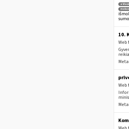
a klas
mokes
išmok
sumok
10. 
Web t
Gyven
reiki
Metai
priv
Web t
Infor
minis
Metai
Komp
Web t