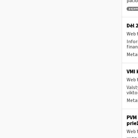
pačio
pajamų
Dėl 
Web t
Infor
finan
Metai
VMI 
Web t
Valst
vikto
Metai
PVM 
prie
Web t