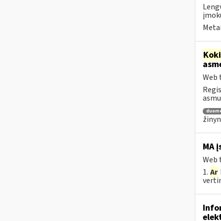
Lengv
įmokų
Metai
Kok
asm
Web t
Regis
asm
duom
žinyn
MA į
Web t
1.
Ar
vertin
Info
elek