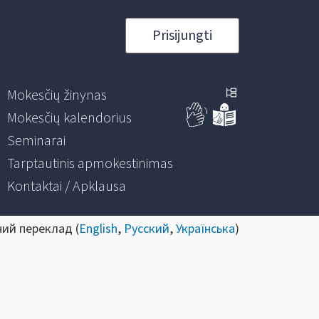
Prisijungti
Mokesčių žinynas
Mokesčių kalendorius
Seminarai
Tarptautinis apmokestinimas
Kontaktai / Apklausa
ний переклад (
English
,
Русский
,
Українська
)