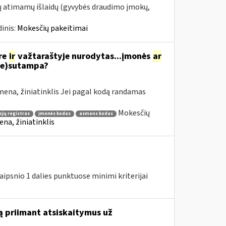
tų atimamų išlaidų (gyvybės draudimo įmokų,
inis:
Mokesčių pakeitimai
re
ir
važtaraštyje nurodytas...įmonės
ar
ne)sutampa?
ena, žiniatinklis Jei pagal kodą randamas
Mokesčių
jų registras
įmonės kodas
asmens kodas
na, žiniatinklis
ipsnio 1 dalies punktuose minimi kriterijai
ą priimant atsiskaitymus už