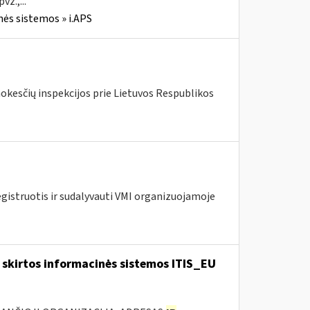
z.,...
nės sistemos » i.APS
mokesčių inspekcijos prie Lietuvos Respublikos
egistruotis ir sudalyvauti VMI organizuojamoje
skirtos informacinės sistemos ITIS_EU