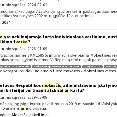
urinio sąrašas
2024-02-02
muojame, kad pagal Atsiskaitymų už prekes
ir
paslaugas duomenų 
blikos Vyriausybės 2002 m. rugpjūčio 13 d. nutarimu...
:
2024
ia
yra nekilnojamojo turto individualaus vertinimo, nust
eikimo
tvarka
?
urinio sąrašas
2026-01-09
tracijos numeris KM1585 Ši informacija skelbiama: Mokestinės ver
inkas arba įsigyjantis asmuo VĮ Registrų centrui gali pateikti prašy
ojamojo turto mokestis
nekilnojamojo turto mokestinė vertė
ntmį 8 str. 2 d.
ntmį 10 st
o kategorijos:
Nekilnojamojo turto mokestis » Mokestinės vertės n
etuvos Respublikos
mokesčių
administravimo įstatymo 4
mi kriterijai vertinami atskirai
ar
kartu?
urinio sąrašas
2019-03-08
ėtina, jog įsigaliojusiu pakeitimu nuo 2019 m. sausio 1 d. Valstyb
inio asmens
ar
individualia...
ndinis:
Mokesčių pakeitimai