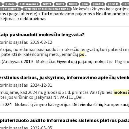
ė
b klasė
deklaravimas
fr0471
fr0572
fr0573
gpm
gpm312
gpm313
ter
Mokesčių žinyno kategorijos
čio mokėjimas
registruotinas kilnojamas turtas
os (pagal abėcėlę) » Turto pardavimo pajamos » Nekilnojamojo ir
ėjimas ir deklaravimas
Kaip pasinaudoti mokesčio lengvata?
urinio sąrašas
2019-03-12
tojas, norėdamas pasinaudoti mokesčio lengvata, turi pateikti me
a pateikti iki kalendorinių metų, einančių
po
...
 (Archyvas):
2019
Mokesčiai:
Gyventojų pajamų mokestis
Pagrind
erstinius darbus, jų skyrimo, informavimo apie šių vie
urinio sąrašas
2024-12-31
muojame, kad 2024 m. gruodžio 31 d. priimtas Valstybinės
mokesč
terijos viršininko įsakymas Nr. VA-111 „Dėl...
:
2024
Mokesčių žinyno kategorijos:
Dėl vienkartinių kompensacij
iuterizuoto audito informacinės sistemos plėtros pasl
urinio sąrašas
2022-05-05