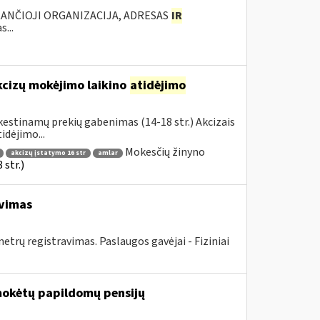
KANČIOJI ORGANIZACIJA, ADRESAS
IR
...
kcizų mokėjimo laikino
atidėjimo
estinamų prekių gabenimas (14-18 str.) Akcizais
dėjimo...
Mokesčių žinyno
akcizų įstatymo 16 str
amlar
str.)
avimas
rų registravimas. Paslaugos gavėjai - Fiziniai
mokėtų papildomų pensijų