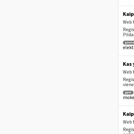
Kaip
Web t
Regis
Pilda
gaun
elekt
Kas 
Web t
Regis
viene
gpm
mokes
Kaip
Web t
Regis