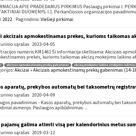
RMACIJA APIE PRADEDAMUS PIRKIMUS Paslaugų pirkimai I. PER
KTINIAI DUOMENYS: I.1. Perkančiosios organizacijos pavadinimas
:
2022
Pagrindinis:
Viešieji pirkimai
i akcizais apmokestinamas prekes, kurioms taikomas a
urinio sąrašas
2023-04-05
tracijos numeris KM1461 Ši informacija skelbiama: Akcizais apmok
estinamos prekės, kurioms taikomas akcizų mokėjimo laikino ati
i
akcizais apmokestinamų prekių gabenimas
akcizų mokėjimo laikino atidėjimo režimas
orijos:
Akcizai » Akcizais apmokestinamų prekių gabenimas (14-18 
s aparatų, prekybos automatų bei taksometrų registr
urinio sąrašas
2020-04-09
ugos pavadinimas - Kasos aparatų, prekybos automatų bei taksomet
idiniai asmenys. Paslaugos apibūdinimas: ...
 pajamų galima atimti visą per kalendorinius metus su
urinio sąrašas
2019-03-12