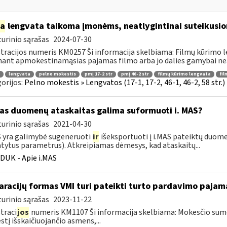
ia
lengvata taikoma įmonėms, neatlygintinai suteikusio
urinio sąrašas
2024-07-30
tracijos numeris KM0257 Ši informacija skelbiama: Filmų kūrimo 
ant apmokestinamąsias pajamas filmo arba jo dalies gamybai neat
lengvata
pelno mokestis
pmį 17-2 str
pmį 46-2 str
filmų kūrimo lengvata
fil
orijos:
Pelno mokestis » Lengvatos (17-1, 17-2, 46-1, 46-2, 58 str.
as duomenų ataskaitas galima suformuoti i. MAS?
urinio sąrašas
2021-04-30
S yra galimybė sugeneruoti
ir
išeksportuoti į i.MAS pateiktų duome
tytus parametrus). Atkreipiamas dėmesys, kad ataskaitų...
DUK - Apie i.MAS
aracijų formas VMI turi pateikti turto pardavimo paja
urinio sąrašas
2023-11-22
traci
jos
numeris KM1107 Ši informacija skelbiama: Mokesčio su
tį išskaičiuojančio asmens,...