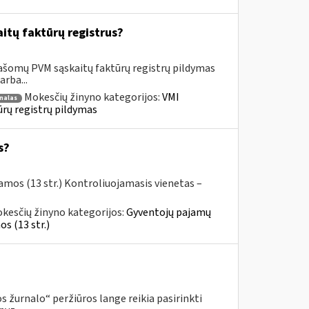
itų faktūrų registrus?
rašomų PVM sąskaitų faktūrų registrų pildymas
rba...
Mokesčių žinyno kategorijos:
VMI
nalas
ūrų registrų pildymas
s?
amos (13 str.) Kontroliuojamasis vienetas –
kesčių žinyno kategorijos:
Gyventojų pajamų
s (13 str.)
 žurnalo“ peržiūros lange reikia pasirinkti