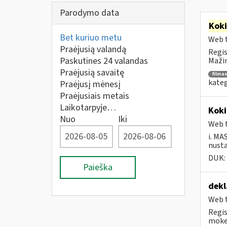
Parodymo data
Kok
Bet kuriuo metu
Web t
Praėjusią valandą
Regis
Paskutines 24 valandas
Mažin
Praėjusią savaitę
filmas
kateg
Praėjusį mėnesį
Praėjusiais metais
Laikotarpyje…
Koki
Nuo
Iki
Web t
i. MA
nusta
DUK:
Paieška
dekl
Web t
Regis
mokes