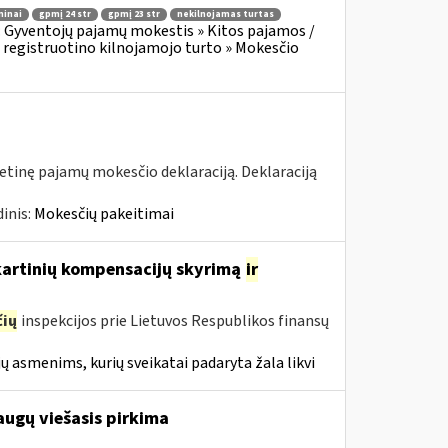
minai
gpmį 24 str
gpmį 23 str
nekilnojamas turtas
:
Gyventojų pajamų mokestis » Kitos pajamos /
 registruotino kilnojamojo turto » Mokesčio
tinę pajamų mokesčio deklaraciją. Deklaraciją
inis:
Mokesčių pakeitimai
nkartinių kompensacijų skyrimą
ir
ių
inspekcijos prie Lietuvos Respublikos finansų
ų asmenims, kurių sveikatai padaryta žala likvi
augų viešasis pirkima