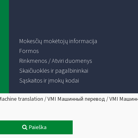
Mokesčių mokėtojų informacija
Formos
Rinkmenos / Atviri duomenys
Skaičiuoklės ir pagalbininkai
Sąskaitos ir įmokų kodai
Machine translation / VMI Машинный перевод / VMI Машин
Paieška