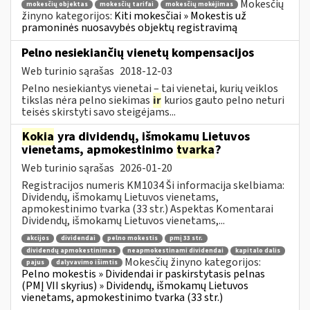
Mokesčių
mokesčių objektas
mokesčių tarifai
mokesčių mokėjimas
žinyno kategorijos:
Kiti mokesčiai » Mokestis už
pramoninės nuosavybės objektų registravimą
Pelno nesiekiančių vienetų kompensacijos
Web turinio sąrašas
2018-12-03
Pelno nesiekiantys vienetai – tai vienetai, kurių veiklos
tikslas nėra pelno siekimas
ir
kurios gauto pelno neturi
teisės skirstyti savo steigėjams...
Kokia
yra dividendų, išmokamų Lietuvos
vienetams, apmokestinimo
tvarka
?
Web turinio sąrašas
2026-01-20
Registracijos numeris KM1034 Ši informacija skelbiama:
Dividendų, išmokamų Lietuvos vienetams,
apmokestinimo tvarka (33 str.) Aspektas Komentarai
Dividendų, išmokamų Lietuvos vienetams,...
akcijos
dividendai
pelno mokestis
pmį 33 str.
dividendų apmokestinimas
neapmokestinami dividendai
kapitalo dalis
Mokesčių žinyno kategorijos:
pajus
dalyvavimo išimtis
Pelno mokestis » Dividendai ir paskirstytasis pelnas
(PMĮ VII skyrius) » Dividendų, išmokamų Lietuvos
vienetams, apmokestinimo tvarka (33 str.)