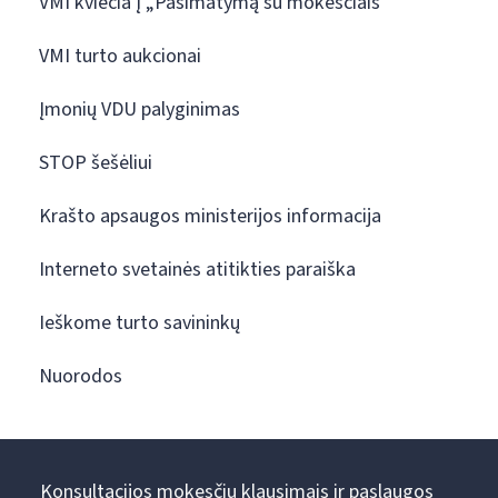
VMI kviečia į „Pasimatymą su mokesčiais“
VMI turto aukcionai
Įmonių VDU palyginimas
STOP šešėliui
Krašto apsaugos ministerijos informacija
Interneto svetainės atitikties paraiška
Ieškome turto savininkų
Nuorodos
Konsultacijos mokesčių klausimais ir paslaugos