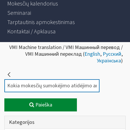
Mokesčių kalendorius
Seminarai
Tarptautinis apmokestinimas
Kontaktai / Apklausa
VMI Machine translation / VMI Машинный перевод /
VMI Машинний переклад (
English
,
Русский
,
Українська
)
Paieška
Kategorijos