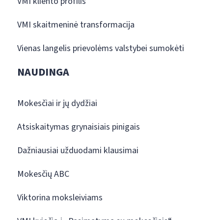
VMI kliento profilis
VMI skaitmeninė transformacija
Vienas langelis prievolėms valstybei sumokėti
NAUDINGA
Mokesčiai ir jų dydžiai
Atsiskaitymas grynaisiais pinigais
Dažniausiai užduodami klausimai
Mokesčių ABC
Viktorina moksleiviams