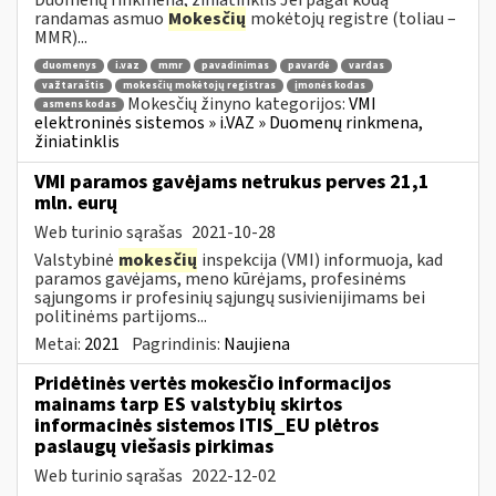
randamas asmuo
Mokesčių
mokėtojų registre (toliau –
MMR)...
duomenys
i.vaz
mmr
pavadinimas
pavardė
vardas
važtaraštis
mokesčių mokėtojų registras
įmonės kodas
Mokesčių žinyno kategorijos:
VMI
asmens kodas
elektroninės sistemos » i.VAZ » Duomenų rinkmena,
žiniatinklis
VMI paramos gavėjams netrukus perves 21,1
mln. eurų
Web turinio sąrašas
2021-10-28
Valstybinė
mokesčių
inspekcija (VMI) informuoja, kad
paramos gavėjams, meno kūrėjams, profesinėms
sąjungoms ir profesinių sąjungų susivienijimams bei
politinėms partijoms...
Metai:
2021
Pagrindinis:
Naujiena
Pridėtinės vertės mokesčio informacijos
mainams tarp ES valstybių skirtos
informacinės sistemos ITIS_EU plėtros
paslaugų viešasis pirkimas
Web turinio sąrašas
2022-12-02