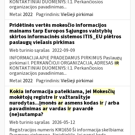
KONTAKTINIAI DUOMENYS: I.1. Perkančiosios
organizacijos pavadinimas...
Metai:
2022
Pagrindinis:
Viešieji pirkimai
Pridėtinės vertės mokesčio informacijos
mainams tarp Europos Sąjungos valstybių
skirtos informacinės sistemos ITIS_EU plėtros
paslaugų viešasis pirkimas
Web turinio sąrašas
2022-09-09
INFORMACIJA APIE PRADEDAMUS PIRKIMUS Paslaugų
pirkimai I. PERKANČIOJI ORGANIZACIJA, ADRESAS
IR
KONTAKTINIAI DUOMENYS: I.1. Perkančiosios
organizacijos pavadinimas...
Metai:
2022
Pagrindinis:
Viešieji pirkimai
Kokia
informacija pateikiama, jei
Mokesčių
mokėtojų registre
ir
važtaraštyje
nurodytas...įmonės
ar
asmens kodas
ir
/ arba
pavadinimas
ar
vardas
ir
pavardė
(ne)sutampa?
Web turinio sąrašas
2026-05-12
Registracijos numeris KM1650 Ši informacija skelbiama:
Duomenų rinkmena, žiniatinklis Jei pagal kodą