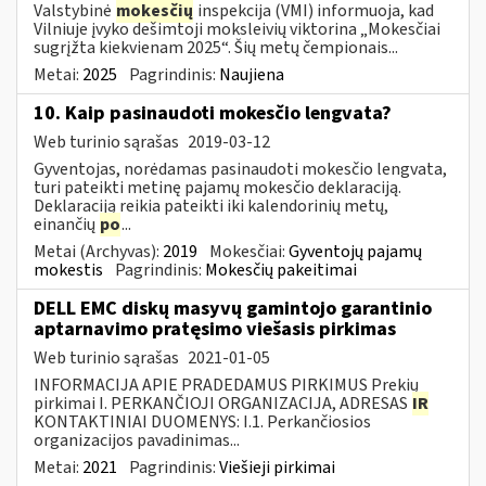
Valstybinė
mokesčių
inspekcija (VMI) informuoja, kad
Vilniuje įvyko dešimtoji moksleivių viktorina „Mokesčiai
sugrįžta kiekvienam 2025“. Šių metų čempionais...
Metai:
2025
Pagrindinis:
Naujiena
10. Kaip pasinaudoti mokesčio lengvata?
Web turinio sąrašas
2019-03-12
Gyventojas, norėdamas pasinaudoti mokesčio lengvata,
turi pateikti metinę pajamų mokesčio deklaraciją.
Deklaraciją reikia pateikti iki kalendorinių metų,
einančių
po
...
Metai (Archyvas):
2019
Mokesčiai:
Gyventojų pajamų
mokestis
Pagrindinis:
Mokesčių pakeitimai
DELL EMC diskų masyvų gamintojo garantinio
aptarnavimo pratęsimo viešasis pirkimas
Web turinio sąrašas
2021-01-05
INFORMACIJA APIE PRADEDAMUS PIRKIMUS Prekių
pirkimai I. PERKANČIOJI ORGANIZACIJA, ADRESAS
IR
KONTAKTINIAI DUOMENYS: I.1. Perkančiosios
organizacijos pavadinimas...
Metai:
2021
Pagrindinis:
Viešieji pirkimai