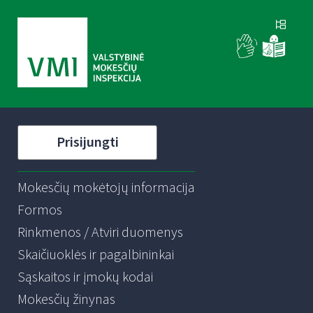
Prisijungti
Mokesčių mokėtojų informacija
Formos
Rinkmenos / Atviri duomenys
Skaičiuoklės ir pagalbininkai
Sąskaitos ir įmokų kodai
Mokesčių žinynas