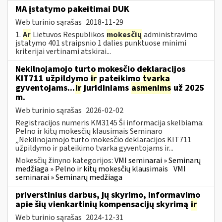
MA įstatymo pakeitimai DUK
Web turinio sąrašas
2018-11-29
1.
Ar
Lietuvos Respublikos
mokesčių
administravimo
įstatymo 401 straipsnio 1 dalies punktuose minimi
kriterijai vertinami atskirai...
Nekilnojamojo turto mokesčio deklaracijos
KIT711 užpildymo
ir
pateikimo
tvarka
gyventojams...
ir
juridiniams
asmenims
už 2025
m.
Web turinio sąrašas
2026-02-02
Registracijos numeris KM3145 Ši informacija skelbiama:
Pelno ir kitų mokesčių klausimais Seminaro
„Nekilnojamojo turto mokesčio deklaracijos KIT711
užpildymo ir pateikimo tvarka gyventojams ir...
Mokesčių žinyno kategorijos:
VMI seminarai » Seminarų
medžiaga » Pelno ir kitų mokesčių klausimais
VMI
seminarai » Seminarų medžiaga
priverstinius darbus, jų skyrimo, informavimo
apie šių vienkartinių kompensacijų skyrimą
ir
Web turinio sąrašas
2024-12-31