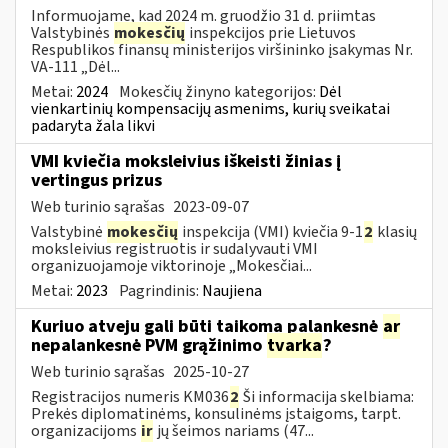
Informuojame, kad 2024 m. gruodžio 31 d. priimtas
Valstybinės
mokesčių
inspekcijos prie Lietuvos
Respublikos finansų ministerijos viršininko įsakymas Nr.
VA-111 „Dėl...
Metai:
2024
Mokesčių žinyno kategorijos:
Dėl
vienkartinių kompensacijų asmenims, kurių sveikatai
padaryta žala likvi
VMI kviečia moksleivius iškeisti žinias į
vertingus prizus
Web turinio sąrašas
2023-09-07
Valstybinė
mokesčių
inspekcija (VMI) kviečia 9-1
2
klasių
moksleivius registruotis ir sudalyvauti VMI
organizuojamoje viktorinoje „Mokesčiai...
Metai:
2023
Pagrindinis:
Naujiena
Kuriuo atveju gali būti taikoma palankesnė
ar
nepalankesnė PVM grąžinimo
tvarka
?
Web turinio sąrašas
2025-10-27
Registracijos numeris KM036
2
Ši informacija skelbiama:
Prekės diplomatinėms, konsulinėms įstaigoms, tarpt.
organizacijoms
ir
jų šeimos nariams (47...