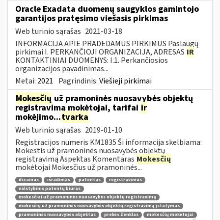
Oracle Exadata duomenų saugyklos gamintojo
garantijos pratęsimo viešasis pirkimas
Web turinio sąrašas
2021-03-18
INFORMACIJA APIE PRADEDAMUS PIRKIMUS Paslaugų
pirkimai I. PERKANČIOJI ORGANIZACIJA, ADRESAS
IR
KONTAKTINIAI DUOMENYS: I.1. Perkančiosios
organizacijos pavadinimas...
Metai:
2021
Pagrindinis:
Viešieji pirkimai
Mokesčių
už pramoninės nuosavybės objektų
registravimą mokėtojai, tarifai
ir
mokėjimo...
tvarka
Web turinio sąrašas
2019-01-10
Registracijos numeris KM1835 Ši informacija skelbiama:
Mokestis už pramoninės nuosavybės objektų
registravimą Aspektas Komentaras
Mokesčių
mokėtojai Mokesčius už pramoninės...
dizainas
išradimas
patentas
registravimas
valstybinis patentų biuras
mokesčiai už pramoninės nuosavybės objektų registravimą
mokesčių už pramoninės nuosavybės objektų registravimą įstatymas
pramoninės nuosavybės objektas
prekės ženklas
mokesčių mokėtojai