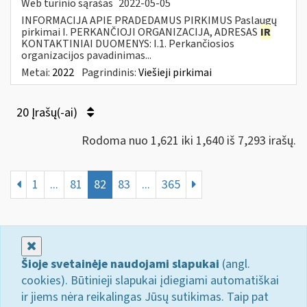
Web turinio sąrašas
2022-05-05
INFORMACIJA APIE PRADEDAMUS PIRKIMUS Paslaugų
pirkimai I. PERKANČIOJI ORGANIZACIJA, ADRESAS
IR
KONTAKTINIAI DUOMENYS: I.1. Perkančiosios
organizacijos pavadinimas...
Metai:
2022
Pagrindinis:
Viešieji pirkimai
20 Įrašų(-ai)
Rodoma nuo 1,621 iki 1,640 iš 7,293 irašų.
1
...
81
82
83
...
365
Uždaryti
Šioje svetainėje naudojami slapukai
(angl.
cookies). Būtinieji slapukai įdiegiami automatiškai
ir jiems nėra reikalingas Jūsų sutikimas. Taip pat