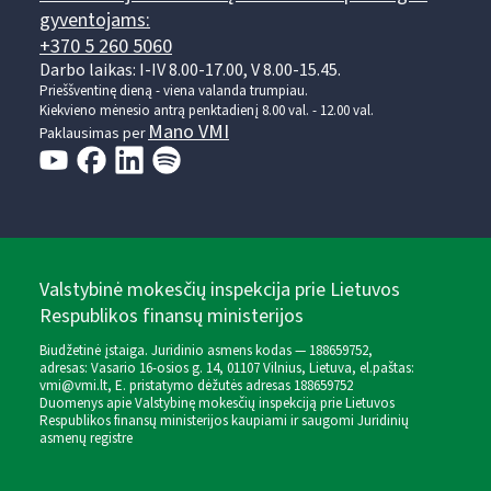
gyventojams:
+370 5 260 5060
Darbo laikas: I-IV 8.00-17.00, V 8.00-15.45.
Prieššventinę dieną - viena valanda trumpiau.
Kiekvieno mėnesio antrą penktadienį 8.00 val. - 12.00 val.
Mano VMI
Paklausimas per
Valstybinė mokesčių inspekcija prie Lietuvos
Respublikos finansų ministerijos
Biudžetinė įstaiga. Juridinio asmens kodas — 188659752,
adresas: Vasario 16-osios g. 14, 01107 Vilnius, Lietuva, el.paštas:
vmi@vmi.lt
, E. pristatymo dėžutės adresas 188659752
Duomenys apie Valstybinę mokesčių inspekciją prie Lietuvos
Respublikos finansų ministerijos kaupiami ir saugomi Juridinių
asmenų registre