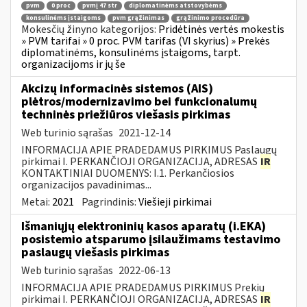
pvm
0 proc
pvmį 47 str
diplomatinėms atstovybėms
konsulinėms įstaigoms
pvm grąžinimas
grąžinimo procedūra
Mokesčių žinyno kategorijos:
Pridėtinės vertės mokestis
» PVM tarifai » 0 proc. PVM tarifas (VI skyrius) » Prekės
diplomatinėms, konsulinėms įstaigoms, tarpt.
organizacijoms ir jų še
Akcizų informacinės sistemos (AIS)
plėtros/modernizavimo bei funkcionalumų
techninės priežiūros viešasis pirkimas
Web turinio sąrašas
2021-12-14
INFORMACIJA APIE PRADEDAMUS PIRKIMUS Paslaugų
pirkimai I. PERKANČIOJI ORGANIZACIJA, ADRESAS
IR
KONTAKTINIAI DUOMENYS: I.1. Perkančiosios
organizacijos pavadinimas...
Metai:
2021
Pagrindinis:
Viešieji pirkimai
Išmaniųjų elektroninių kasos aparatų (i.EKA)
posistemio atsparumo įsilaužimams testavimo
paslaugų viešasis pirkimas
Web turinio sąrašas
2022-06-13
INFORMACIJA APIE PRADEDAMUS PIRKIMUS Prekių
pirkimai I. PERKANČIOJI ORGANIZACIJA, ADRESAS
IR