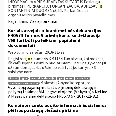
INFORMACIJA APIE SUDARYTAS SUTARTIS Paslaugų
pirkimai I. PERKANČIOJI ORGANIZACIJA, ADRESAS
IR
KONTAKTINIAI DUOMENYS: I.1. Perkančiosios
organizacijos pavadinimas...
Pagrindinis:
Viešieji pirkimai
Kuriais atvejais pildant metinės deklaracijos
FR0573 formos A priedą kartu su deklaracija
VMI turi būti pateikiami papildomi
dokumentai?
Web turinio sąrašas
2018-11-22
Registraci
jos
numeris KM1164 Tuo atveju, kai mokestį
išskaičiuojantis asmuo nuolatiniam Lietuvos gyventojui
už samdomą darbą užsienio valstybėje, kuri yra ES
valstybė narė...
fr0573
gpm
metinė deklaracija
gpmį 24 str
a priedas
Mokesčių žinyno kategorijos:
papildomi dokumentai
Gyventojų pajamų mokestis » Įmonių deklaracijų ir
pažymų teikimas VMI ir gyventojams (V skyrius) » Metinė
A klasės pajamų deklaracija FR0573 (iki 2017-12-31)
Kompiuterizuoto audito informacinės sistemos
plėtros paslaugų viešasis pirkima