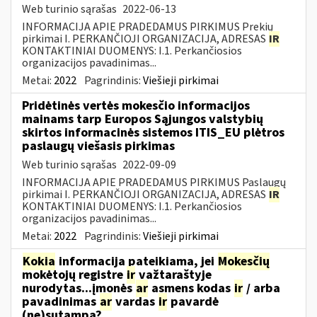
Web turinio sąrašas
2022-06-13
INFORMACIJA APIE PRADEDAMUS PIRKIMUS Prekių
pirkimai I. PERKANČIOJI ORGANIZACIJA, ADRESAS
IR
KONTAKTINIAI DUOMENYS: I.1. Perkančiosios
organizacijos pavadinimas...
Metai:
2022
Pagrindinis:
Viešieji pirkimai
Pridėtinės vertės mokesčio informacijos
mainams tarp Europos Sąjungos valstybių
skirtos informacinės sistemos ITIS_EU plėtros
paslaugų viešasis pirkimas
Web turinio sąrašas
2022-09-09
INFORMACIJA APIE PRADEDAMUS PIRKIMUS Paslaugų
pirkimai I. PERKANČIOJI ORGANIZACIJA, ADRESAS
IR
KONTAKTINIAI DUOMENYS: I.1. Perkančiosios
organizacijos pavadinimas...
Metai:
2022
Pagrindinis:
Viešieji pirkimai
Kokia
informacija pateikiama, jei
Mokesčių
mokėtojų registre
ir
važtaraštyje
nurodytas...įmonės
ar
asmens kodas
ir
/ arba
pavadinimas
ar
vardas
ir
pavardė
(ne)sutampa?