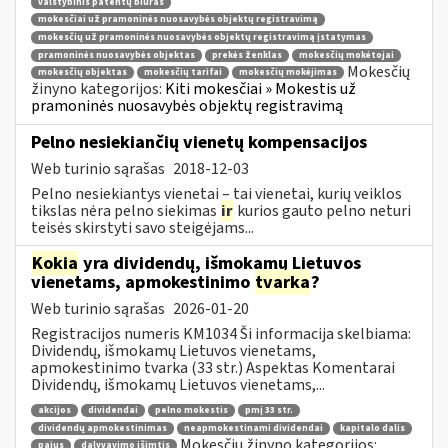
valstybinis patentų biuras
mokesčiai už pramoninės nuosavybės objektų registravimą
mokesčių už pramoninės nuosavybės objektų registravimą įstatymas
pramoninės nuosavybės objektas
prekės ženklas
mokesčių mokėtojai
Mokesčių
mokesčių objektas
mokesčių tarifai
mokesčių mokėjimas
žinyno kategorijos:
Kiti mokesčiai » Mokestis už
pramoninės nuosavybės objektų registravimą
Pelno nesiekiančių vienetų kompensacijos
Web turinio sąrašas
2018-12-03
Pelno nesiekiantys vienetai – tai vienetai, kurių veiklos
tikslas nėra pelno siekimas
ir
kurios gauto pelno neturi
teisės skirstyti savo steigėjams...
Kokia
yra dividendų, išmokamų Lietuvos
vienetams, apmokestinimo
tvarka
?
Web turinio sąrašas
2026-01-20
Registracijos numeris KM1034 Ši informacija skelbiama:
Dividendų, išmokamų Lietuvos vienetams,
apmokestinimo tvarka (33 str.) Aspektas Komentarai
Dividendų, išmokamų Lietuvos vienetams,...
akcijos
dividendai
pelno mokestis
pmį 33 str.
dividendų apmokestinimas
neapmokestinami dividendai
kapitalo dalis
Mokesčių žinyno kategorijos:
pajus
dalyvavimo išimtis