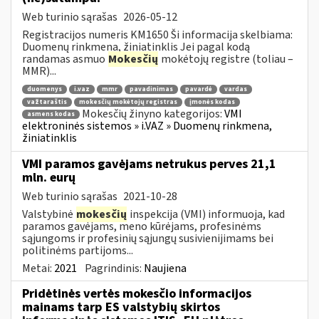
Web turinio sąrašas
2026-05-12
Registracijos numeris KM1650 Ši informacija skelbiama:
Duomenų rinkmena, žiniatinklis Jei pagal kodą
randamas asmuo
Mokesčių
mokėtojų registre (toliau –
MMR)...
duomenys
i.vaz
mmr
pavadinimas
pavardė
vardas
važtaraštis
mokesčių mokėtojų registras
įmonės kodas
Mokesčių žinyno kategorijos:
VMI
asmens kodas
elektroninės sistemos » i.VAZ » Duomenų rinkmena,
žiniatinklis
VMI paramos gavėjams netrukus perves 21,1
mln. eurų
Web turinio sąrašas
2021-10-28
Valstybinė
mokesčių
inspekcija (VMI) informuoja, kad
paramos gavėjams, meno kūrėjams, profesinėms
sąjungoms ir profesinių sąjungų susivienijimams bei
politinėms partijoms...
Metai:
2021
Pagrindinis:
Naujiena
Pridėtinės vertės mokesčio informacijos
mainams tarp ES valstybių skirtos