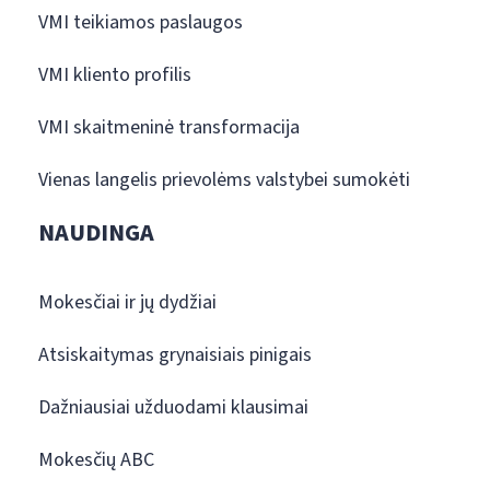
VMI teikiamos paslaugos
VMI kliento profilis
VMI skaitmeninė transformacija
Vienas langelis prievolėms valstybei sumokėti
NAUDINGA
Mokesčiai ir jų dydžiai
Atsiskaitymas grynaisiais pinigais
Dažniausiai užduodami klausimai
Mokesčių ABC