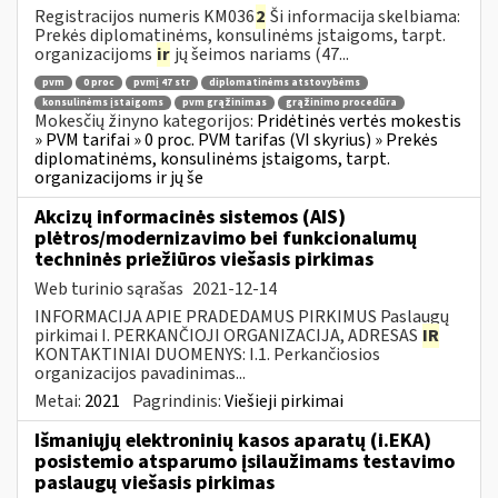
Registracijos numeris KM036
2
Ši informacija skelbiama:
Prekės diplomatinėms, konsulinėms įstaigoms, tarpt.
organizacijoms
ir
jų šeimos nariams (47...
pvm
0 proc
pvmį 47 str
diplomatinėms atstovybėms
konsulinėms įstaigoms
pvm grąžinimas
grąžinimo procedūra
Mokesčių žinyno kategorijos:
Pridėtinės vertės mokestis
» PVM tarifai » 0 proc. PVM tarifas (VI skyrius) » Prekės
diplomatinėms, konsulinėms įstaigoms, tarpt.
organizacijoms ir jų še
Akcizų informacinės sistemos (AIS)
plėtros/modernizavimo bei funkcionalumų
techninės priežiūros viešasis pirkimas
Web turinio sąrašas
2021-12-14
INFORMACIJA APIE PRADEDAMUS PIRKIMUS Paslaugų
pirkimai I. PERKANČIOJI ORGANIZACIJA, ADRESAS
IR
KONTAKTINIAI DUOMENYS: I.1. Perkančiosios
organizacijos pavadinimas...
Metai:
2021
Pagrindinis:
Viešieji pirkimai
Išmaniųjų elektroninių kasos aparatų (i.EKA)
posistemio atsparumo įsilaužimams testavimo
paslaugų viešasis pirkimas