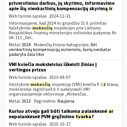
priverstinius darbus, jų skyrimo, informavimo
apie šių vienkartinių kompensacijų skyrimą
ir
Web turinio sąrašas
2024-12-31
Informuojame, kad 2024 m. gruodžio 31 d. priimtas
Valstybinės
mokesčių
inspekcijos prie Lietuvos
Respublikos finansų ministerijos viršininko įsakymas Nr.
VA-111 „Dėl...
Metai:
2024
Mokesčių žinyno kategorijos:
Dėl
vienkartinių kompensacijų asmenims, kurių sveikatai
padaryta žala likvi
VMI kviečia moksleivius iškeisti žinias į
vertingus prizus
Web turinio sąrašas
2023-09-07
Valstybinė
mokesčių
inspekcija (VMI) kviečia 9-1
2
klasių
moksleivius registruotis ir sudalyvauti VMI
organizuojamoje viktorinoje „Mokesčiai...
Metai:
2023
Pagrindinis:
Naujiena
Kuriuo atveju gali būti taikoma palankesnė
ar
nepalankesnė PVM grąžinimo
tvarka
?
Web turinio sąrašas
2025-10-27