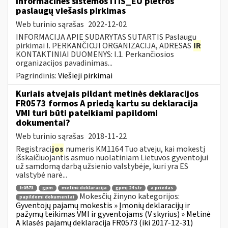
informacinės sistemos ITIS_EU plėtros
paslaugų viešasis pirkimas
Web turinio sąrašas
2022-12-02
INFORMACIJA APIE SUDARYTAS SUTARTIS Paslaugų
pirkimai I. PERKANČIOJI ORGANIZACIJA, ADRESAS
IR
KONTAKTINIAI DUOMENYS: I.1. Perkančiosios
organizacijos pavadinimas...
Pagrindinis:
Viešieji pirkimai
Kuriais atvejais pildant metinės deklaracijos
FR0573 formos A priedą kartu su deklaracija
VMI turi būti pateikiami papildomi
dokumentai?
Web turinio sąrašas
2018-11-22
Registraci
jos
numeris KM1164 Tuo atveju, kai mokestį
išskaičiuojantis asmuo nuolatiniam Lietuvos gyventojui
už samdomą darbą užsienio valstybėje, kuri yra ES
valstybė narė...
fr0573
gpm
metinė deklaracija
gpmį 24 str
a priedas
Mokesčių žinyno kategorijos:
papildomi dokumentai
Gyventojų pajamų mokestis » Įmonių deklaracijų ir
pažymų teikimas VMI ir gyventojams (V skyrius) » Metinė
A klasės pajamų deklaracija FR0573 (iki 2017-12-31)