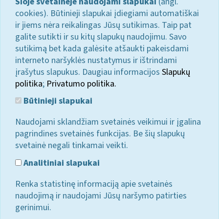
Šioje svetainėje naudojami slapukai
(angl.
cookies). Būtinieji slapukai įdiegiami automatiškai
ir jiems nėra reikalingas Jūsų sutikimas. Taip pat
galite sutikti ir su kitų slapukų naudojimu. Savo
sutikimą bet kada galėsite atšaukti pakeisdami
interneto naršyklės nustatymus ir ištrindami
įrašytus slapukus. Daugiau informacijos
Slapukų
politika
;
Privatumo politika.
Būtinieji slapukai
Naudojami sklandžiam svetainės veikimui ir įgalina
pagrindines svetainės funkcijas. Be šių slapukų
svetainė negali tinkamai veikti.
Analitiniai slapukai
Renka statistinę informaciją apie svetainės
naudojimą ir naudojami Jūsų naršymo patirties
gerinimui.