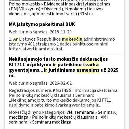
Pelno mokestis » Dividendai ir paskirstytasis pelnas
(PMĮ VII skyrius) » Dividendų, išmokamų Lietuvos
vienetams, apmokestinimo tvarka (33 str.)
MA įstatymo pakeitimai DUK
Web turinio sąrašas
2018-11-29
1.
Ar
Lietuvos Respublikos
mokesčių
administravimo
įstatymo 401 straipsnio 1 dalies punktuose minimi
kriterijai vertinami atskirai...
Nekilnojamojo turto mokesčio deklaracijos
KIT711 užpildymo
ir
pateikimo
tvarka
gyventojams...
ir
juridiniams
asmenims
už 2025
m.
Web turinio sąrašas
2026-02-02
Registracijos numeris KM3145 Ši informacija skelbiama:
Pelno ir kitų mokesčių klausimais Seminaro
„Nekilnojamojo turto mokesčio deklaracijos KIT711
užpildymo ir pateikimo tvarka gyventojams ir...
Mokesčių žinyno kategorijos:
VMI seminarai » Seminarų
medžiaga » Pelno ir kitų mokesčių klausimais
VMI
seminarai » Seminarų medžiaga