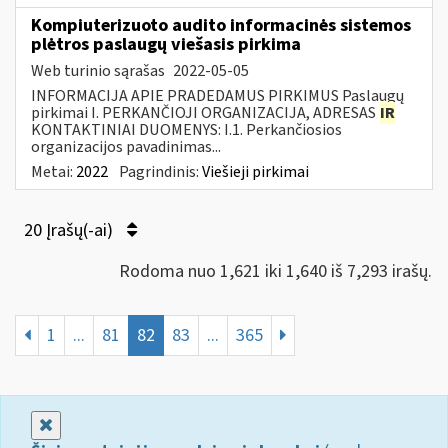
Kompiuterizuoto audito informacinės sistemos
plėtros paslaugų viešasis pirkima
Web turinio sąrašas
2022-05-05
INFORMACIJA APIE PRADEDAMUS PIRKIMUS Paslaugų
pirkimai I. PERKANČIOJI ORGANIZACIJA, ADRESAS
IR
KONTAKTINIAI DUOMENYS: I.1. Perkančiosios
organizacijos pavadinimas...
Metai:
2022
Pagrindinis:
Viešieji pirkimai
20 Įrašų(-ai)
Rodoma nuo 1,621 iki 1,640 iš 7,293 irašų.
1
...
81
82
83
...
365
Uždaryti