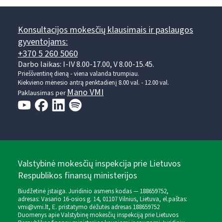
Konsultacijos mokesčių klausimais ir paslaugos
gyventojams:
+370 5 260 5060
Darbo laikas: I-IV 8.00-17.00, V 8.00-15.45.
Prieššventinę dieną - viena valanda trumpiau.
Kiekvieno mėnesio antrą penktadienį 8.00 val. - 12.00 val.
Mano VMI
Paklausimas per
Valstybinė mokesčių inspekcija prie Lietuvos
Respublikos finansų ministerijos
Biudžetinė įstaiga. Juridinio asmens kodas — 188659752,
adresas: Vasario 16-osios g. 14, 01107 Vilnius, Lietuva, el.paštas:
vmi@vmi.lt
, E. pristatymo dėžutės adresas 188659752
Duomenys apie Valstybinę mokesčių inspekciją prie Lietuvos