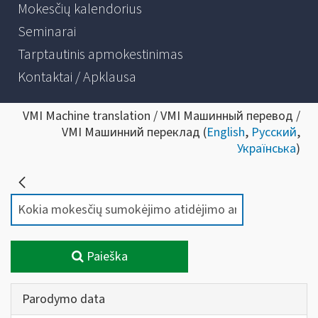
Mokesčių kalendorius
Seminarai
Tarptautinis apmokestinimas
Kontaktai / Apklausa
VMI Machine translation / VMI Машинный перевод /
VMI Машинний переклад (
English
,
Русский
,
Українська
)
Paieška
Parodymo data