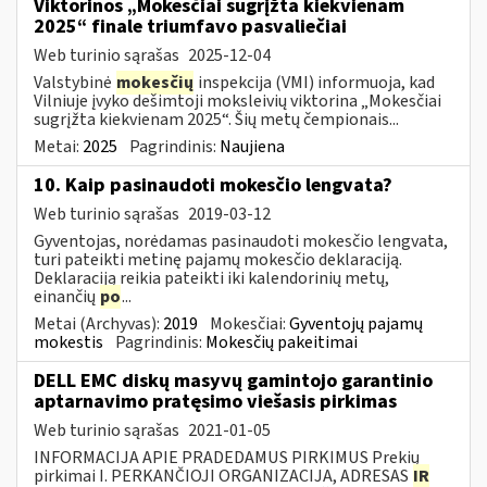
Viktorinos „Mokesčiai sugrįžta kiekvienam
2025“ finale triumfavo pasvaliečiai
Web turinio sąrašas
2025-12-04
Valstybinė
mokesčių
inspekcija (VMI) informuoja, kad
Vilniuje įvyko dešimtoji moksleivių viktorina „Mokesčiai
sugrįžta kiekvienam 2025“. Šių metų čempionais...
Metai:
2025
Pagrindinis:
Naujiena
10. Kaip pasinaudoti mokesčio lengvata?
Web turinio sąrašas
2019-03-12
Gyventojas, norėdamas pasinaudoti mokesčio lengvata,
turi pateikti metinę pajamų mokesčio deklaraciją.
Deklaraciją reikia pateikti iki kalendorinių metų,
einančių
po
...
Metai (Archyvas):
2019
Mokesčiai:
Gyventojų pajamų
mokestis
Pagrindinis:
Mokesčių pakeitimai
DELL EMC diskų masyvų gamintojo garantinio
aptarnavimo pratęsimo viešasis pirkimas
Web turinio sąrašas
2021-01-05
INFORMACIJA APIE PRADEDAMUS PIRKIMUS Prekių
pirkimai I. PERKANČIOJI ORGANIZACIJA, ADRESAS
IR