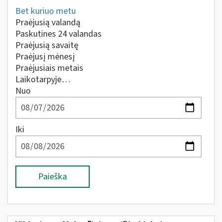
Bet kuriuo metu
Praėjusią valandą
Paskutines 24 valandas
Praėjusią savaitę
Praėjusį mėnesį
Praėjusiais metais
Laikotarpyje…
Nuo
Iki
Paieška