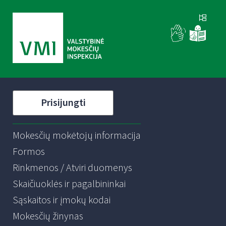
Prisijungti
Mokesčių mokėtojų informacija
Formos
Rinkmenos / Atviri duomenys
Skaičiuoklės ir pagalbininkai
Sąskaitos ir įmokų kodai
Mokesčių žinynas