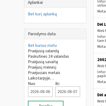
Infor
Aplankai
virši
Metai
Bet kurį aplanką
Dėl 
Web t
Parodymo data
Infor
tam t
Bet kuriuo metu
Metai
Praėjusią valandą
Paskutines 24 valandas
2002
Praėjusią savaitę
Web t
Praėjusį mėnesį
Infor
Praėjusiais metais
papil
Laikotarpyje…
Metai
Nuo
Iki
Dėl 
Web t