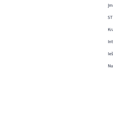
Įm
ST
Kr
In
Ie
Nu