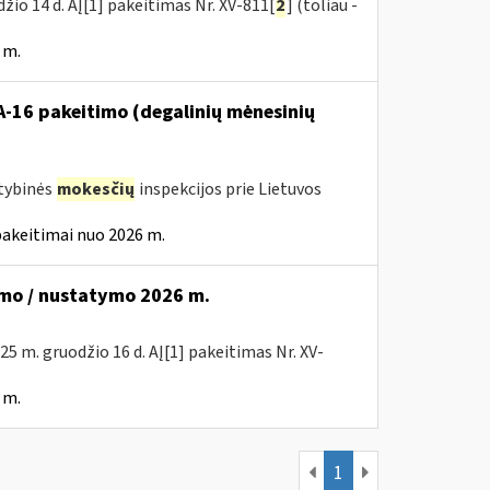
žio 14 d. AĮ[1] pakeitimas Nr. XV-811[
2
] (toliau -
 m.
VA-16 pakeitimo (degalinių mėnesinių
stybinės
mokesčių
inspekcijos prie Lietuvos
pakeitimai nuo 2026 m.
mo / nustatymo 2026 m.
025 m. gruodžio 16 d. AĮ[1] pakeitimas Nr. XV-
 m.
1