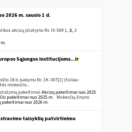
o 2026 m. sausio 1 d.
likos akcizų įstatymo Nr. IX-569 1,
2
, 3
 m.
ropos Sąjungos institucijoms...
ir
io 18 d. įsakymu Nr. 1K-307[1] (toliau -
rtės mokesčio...
įstatymų pakeitimai:
Akcizų pakeitimai nuo 2025
čio pakeitimai nuo 2025 m.
Mokesčių žinyno
ų pakeitimai nuo 2026 m.
istravimo taisyklių patvirtinimo