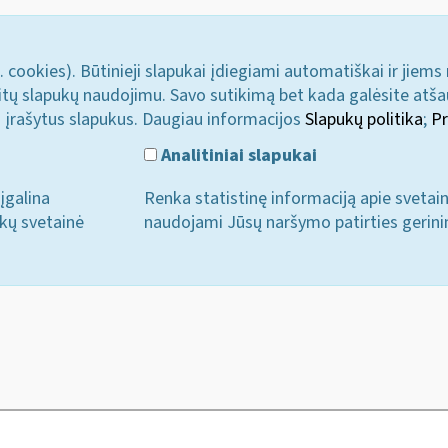
. cookies). Būtinieji slapukai įdiegiami automatiškai ir jiems
u kitų slapukų naudojimu. Savo sutikimą bet kada galėsite atš
i įrašytus slapukus. Daugiau informacijos
Slapukų politika
;
Pr
Analitiniai slapukai
įgalina
Renka statistinę informaciją apie svetai
ukų svetainė
naudojami Jūsų naršymo patirties gerini