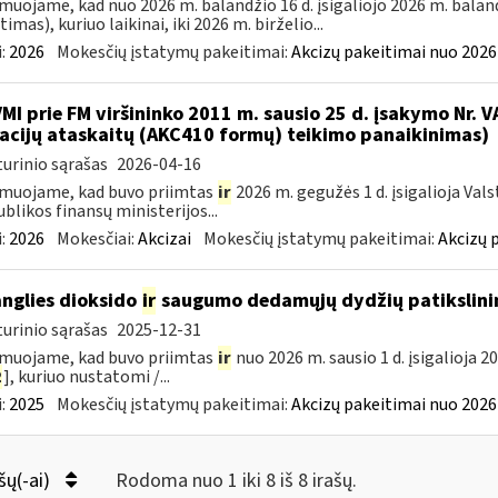
muojame, kad nuo 2026 m. balandžio 16 d. įsigaliojo 2026 m. baland
imas), kuriuo laikinai, iki 2026 m. birželio...
:
2026
Mokesčių įstatymų pakeitimai:
Akcizų pakeitimai nuo 2026
VMI prie FM viršininko 2011 m. sausio 25 d. įsakymo Nr. 
acijų ataskaitų (AKC410 formų) teikimo panaikinimas)
urinio sąrašas
2026-04-16
muojame, kad buvo priimtas
ir
2026 m. gegužės 1 d. įsigalioja Val
blikos finansų ministerijos...
:
2026
Mokesčiai:
Akcizai
Mokesčių įstatymų pakeitimai:
Akcizų 
anglies dioksido
ir
saugumo dedamųjų dydžių patikslini
urinio sąrašas
2025-12-31
muojame, kad buvo priimtas
ir
nuo 2026 m. sausio 1 d. įsigalioja 2
2
], kuriuo nustatomi /...
:
2025
Mokesčių įstatymų pakeitimai:
Akcizų pakeitimai nuo 2026
šų(-ai)
Rodoma nuo 1 iki 8 iš 8 irašų.