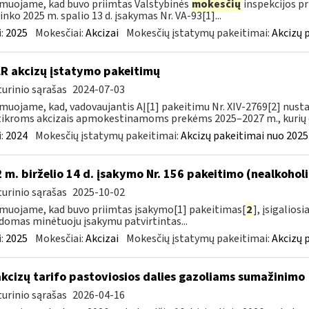
muojame, kad buvo priimtas Valstybinės
mokesčių
inspekcijos pr
ninko 2025 m. spalio 13 d. įsakymas Nr. VA-93[1]...
:
2025
Mokesčiai:
Akcizai
Mokesčių įstatymų pakeitimai:
Akcizų 
LR akcizų įstatymo pakeitimų
urinio sąrašas
2024-07-03
muojame, kad, vadovaujantis AĮ[1] pakeitimu Nr. XIV-2769[2] nusta
ikroms akcizais apmokestinamoms prekėms 2025–2027 m., kurių da
:
2024
Mokesčių įstatymų pakeitimai:
Akcizų pakeitimai nuo 2025
 m. birželio 14 d. įsakymo Nr. 156 pakeitimo (nealkohol
urinio sąrašas
2025-10-02
muojame, kad buvo priimtas įsakymo[1] pakeitimas[
2
], įsigalios
domas minėtuoju įsakymu patvirtintas...
:
2025
Mokesčiai:
Akcizai
Mokesčių įstatymų pakeitimai:
Akcizų 
akcizų tarifo pastoviosios dalies gazoliams sumažinimo
urinio sąrašas
2026-04-16