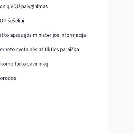
onių VDU palyginimas
OP šešėliui
ašto apsaugos ministerijos informacija
terneto svetainės atitikties paraiška
škome turto savininkų
orodos