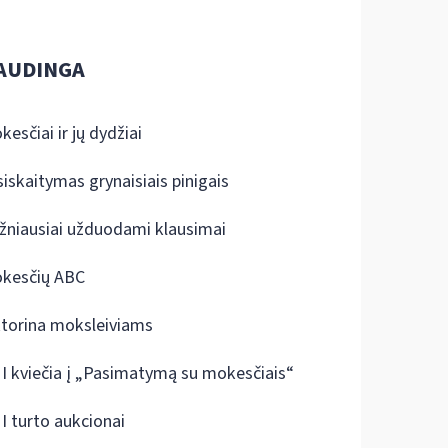
AUDINGA
kesčiai ir jų dydžiai
siskaitymas grynaisiais pinigais
žniausiai užduodami klausimai
kesčių ABC
ktorina moksleiviams
I kviečia į „Pasimatymą su mokesčiais“
I turto aukcionai