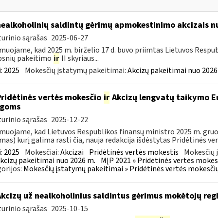
nealkoholinių saldintų gėrimų apmokestinimo akcizais nu
urinio sąrašas
2025-06-27
muojame, kad 2025 m. birželio 17 d. buvo priimtas Lietuvos Respub
psnių pakeitimo
ir
II skyriaus...
:
2025
Mokesčių įstatymų pakeitimai:
Akcizų pakeitimai nuo 2026
Pridėtinės vertės mokesčio
ir
Akcizų lengvatų taikymo Eu
igoms
urinio sąrašas
2025-12-22
muojame, kad Lietuvos Respublikos finansų ministro 2025 m. gruodž
mas) kurį galima rasti čia, nauja redakcija išdėstytas Pridėtinės ve
:
2025
Mokesčiai:
Akcizai
Pridėtinės vertės mokestis
Mokesčių 
kcizų pakeitimai nuo 2026 m.
MĮP 2021 » Pridėtinės vertės mokes
orijos:
Mokesčių įstatymų pakeitimai » Pridėtinės vertės mokesči
Akcizų už nealkoholinius saldintus gėrimus mokėtojų reg
urinio sąrašas
2025-10-15