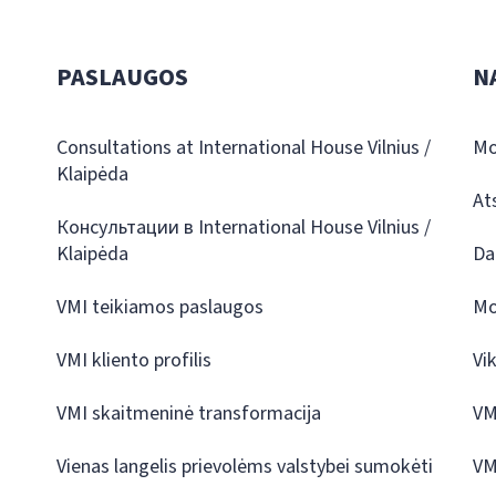
PASLAUGOS
N
Consultations at International House Vilnius /
Mo
Klaipėda
At
Консультации в International House Vilnius /
Klaipėda
Da
VMI teikiamos paslaugos
Mo
VMI kliento profilis
Vi
VMI skaitmeninė transformacija
VM
Vienas langelis prievolėms valstybei sumokėti
VM