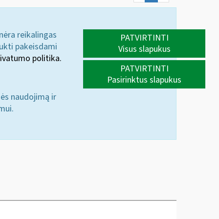
 nėra reikalingas
PATVIRTINTI
aukti pakeisdami
Visus slapukus
ivatumo politika.
PATVIRTINTI
Pasirinktus slapukus
nės naudojimą ir
mui.