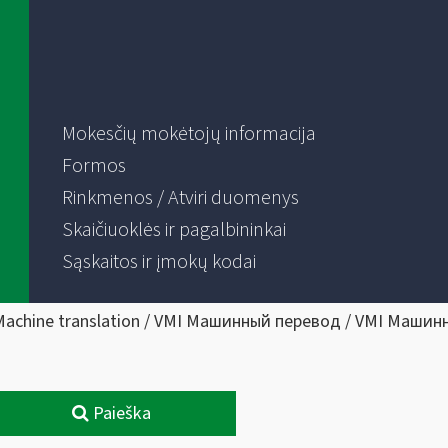
Mokesčių mokėtojų informacija
Formos
Rinkmenos / Atviri duomenys
Skaičiuoklės ir pagalbininkai
Sąskaitos ir įmokų kodai
Machine translation / VMI Машинный перевод / VMI Машин
Paieška