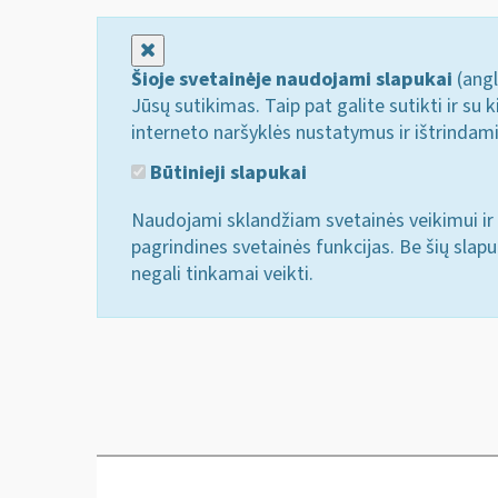
Uždaryti
Šioje svetainėje naudojami slapukai
(angl
Jūsų sutikimas. Taip pat galite sutikti ir s
interneto naršyklės nustatymus ir ištrindam
Būtinieji slapukai
Naudojami sklandžiam svetainės veikimui ir 
pagrindines svetainės funkcijas. Be šių slap
negali tinkamai veikti.