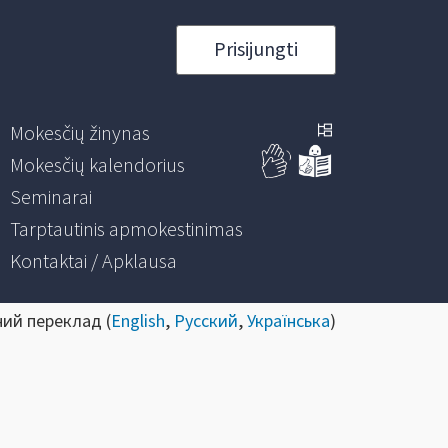
Prisijungti
Mokesčių žinynas
Mokesčių kalendorius
Seminarai
Tarptautinis apmokestinimas
Kontaktai / Apklausa
ний переклад (
English
,
Русский
,
Українська
)