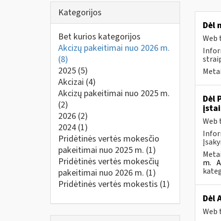
Kategorijos
Dėl 
Bet kurios kategorijos
Web t
Akcizų pakeitimai nuo 2026 m.
Infor
(8)
strai
2025
(5)
Metai
Akcizai
(4)
Akcizų pakeitimai nuo 2025 m.
Dėl 
(2)
įsta
2026
(2)
Web t
2024
(1)
Infor
Pridėtinės vertės mokesčio
Įsaky
pakeitimai nuo 2025 m.
(1)
Metai
Pridėtinės vertės mokesčių
m.
A
kateg
pakeitimai nuo 2026 m.
(1)
Pridėtinės vertės mokestis
(1)
Dėl 
Web t