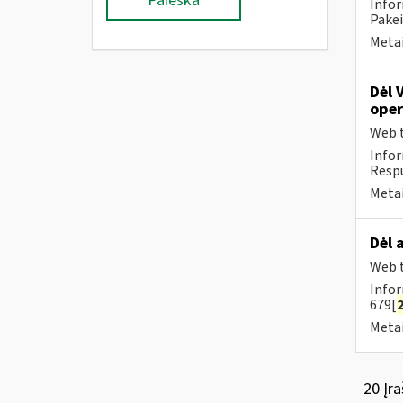
Paieška
Infor
Pakeit
Metai
Dėl 
oper
Web t
Infor
Respu
Metai
Dėl 
Web t
Infor
679[
Metai
20 Įra