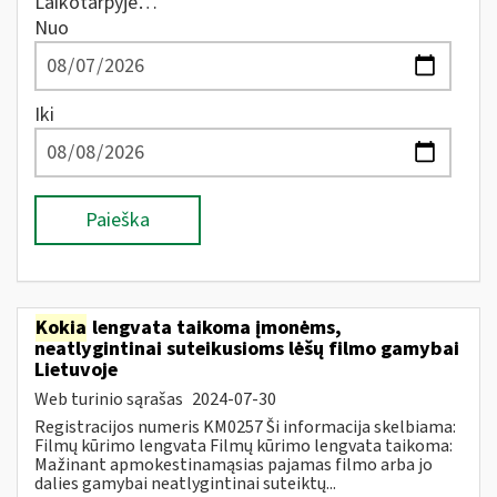
Laikotarpyje…
Nuo
Iki
Paieška
Kokia
lengvata taikoma įmonėms,
neatlygintinai suteikusioms lėšų filmo gamybai
Lietuvoje
Web turinio sąrašas
2024-07-30
Registracijos numeris KM0257 Ši informacija skelbiama:
Filmų kūrimo lengvata Filmų kūrimo lengvata taikoma:
Mažinant apmokestinamąsias pajamas filmo arba jo
dalies gamybai neatlygintinai suteiktų...