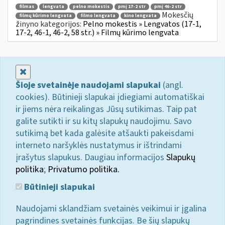
filmas
lengvata
pelno mokestis
pmį 17-2 str
pmį 46-2 str
Mokesčių
filmų kūrimo lengvata
filmo lengvata
kino lengvata
žinyno kategorijos:
Pelno mokestis » Lengvatos (17-1,
17-2, 46-1, 46-2, 58 str.) » Filmų kūrimo lengvata
Uždaryti
Šioje svetainėje naudojami slapukai
(angl.
cookies). Būtinieji slapukai įdiegiami automatiškai
ir jiems nėra reikalingas Jūsų sutikimas. Taip pat
galite sutikti ir su kitų slapukų naudojimu. Savo
sutikimą bet kada galėsite atšaukti pakeisdami
interneto naršyklės nustatymus ir ištrindami
įrašytus slapukus. Daugiau informacijos
Slapukų
politika
;
Privatumo politika.
Būtinieji slapukai
Naudojami sklandžiam svetainės veikimui ir įgalina
pagrindines svetainės funkcijas. Be šių slapukų