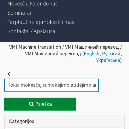
Mokesčių kalendorius
Seminarai
Tarptautinis apmokestinimas
Kontaktai / Apklausa
VMI Machine translation / VMI Машинный перевод /
VMI Машинний переклад (
English
,
Русский
,
Українська
)
Paieška
Kategorijos