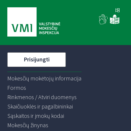
Prisijungti
Mokesčių mokėtojų informacija
Formos
Rinkmenos / Atviri duomenys
Skaičiuoklės ir pagalbininkai
Sąskaitos ir įmokų kodai
Mokesčių žinynas