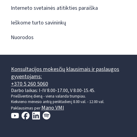
Interneto svetainės atitikties paraiška
Ieškome turto savininkų
Nuorodos
Konsultacijos mokesčių klausimais ir paslaugos
gyventojams:
+370 5 260 5060
Darbo laikas: I-IV 8.00-17.00, V 8.00-15.45.
Prieššventinę dieną - viena valanda trumpiau.
Kiekvieno mėnesio antrą penktadienį 8.00 val. - 12.00 val.
Mano VMI
Paklausimas per