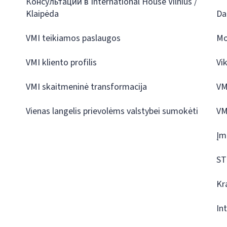
Консультации в International House Vilnius /
Klaipėda
Da
VMI teikiamos paslaugos
Mo
VMI kliento profilis
Vi
VMI skaitmeninė transformacija
VM
Vienas langelis prievolėms valstybei sumokėti
VM
Įm
ST
Kr
In