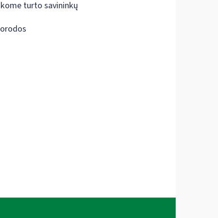
škome turto savininkų
orodos