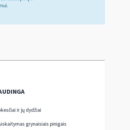
mui.
AUDINGA
kesčiai ir jų dydžiai
siskaitymas grynaisiais pinigais