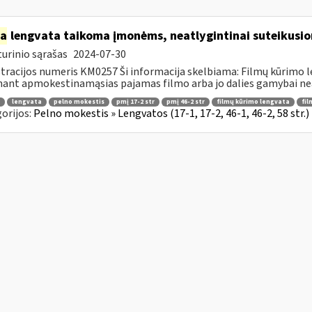
ia
lengvata taikoma įmonėms, neatlygintinai suteikusio
urinio sąrašas
2024-07-30
tracijos numeris KM0257 Ši informacija skelbiama: Filmų kūrimo 
ant apmokestinamąsias pajamas filmo arba jo dalies gamybai neat
lengvata
pelno mokestis
pmį 17-2 str
pmį 46-2 str
filmų kūrimo lengvata
fil
orijos:
Pelno mokestis » Lengvatos (17-1, 17-2, 46-1, 46-2, 58 str.