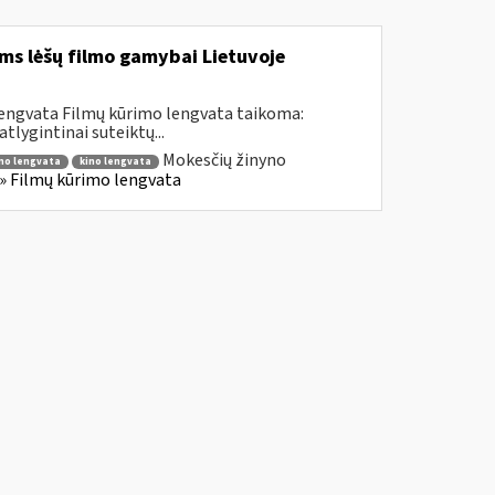
ms lėšų filmo gamybai Lietuvoje
lengvata Filmų kūrimo lengvata taikoma:
lygintinai suteiktų...
Mokesčių žinyno
mo lengvata
kino lengvata
) » Filmų kūrimo lengvata