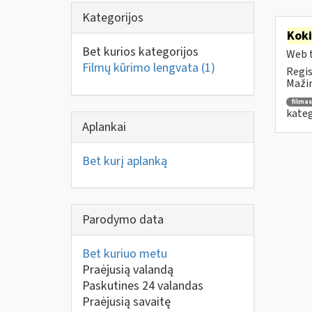
Kategorijos
Kok
Bet kurios kategorijos
Web t
Filmų kūrimo lengvata
(1)
Regis
Mažin
filmas
kateg
Aplankai
Bet kurį aplanką
Parodymo data
Bet kuriuo metu
Praėjusią valandą
Paskutines 24 valandas
Praėjusią savaitę