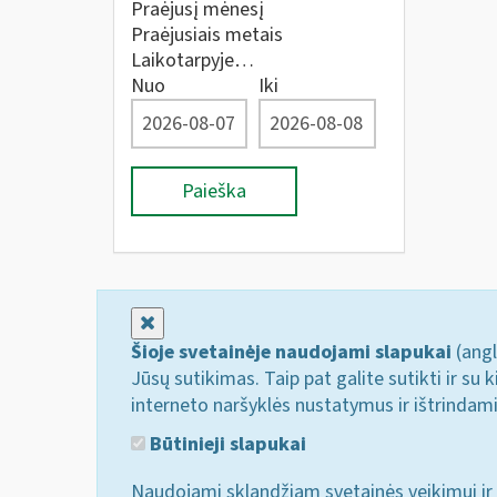
Praėjusį mėnesį
Praėjusiais metais
Laikotarpyje…
Nuo
Iki
Paieška
Uždaryti
Šioje svetainėje naudojami slapukai
(angl
Jūsų sutikimas. Taip pat galite sutikti ir s
interneto naršyklės nustatymus ir ištrindam
Būtinieji slapukai
Naudojami sklandžiam svetainės veikimui ir 