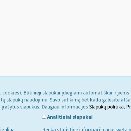
. cookies). Būtinieji slapukai įdiegiami automatiškai ir jiems
u kitų slapukų naudojimu. Savo sutikimą bet kada galėsite atš
i įrašytus slapukus. Daugiau informacijos
Slapukų politika
;
Pr
Analitiniai slapukai
įgalina
Renka statistinę informaciją apie svetai