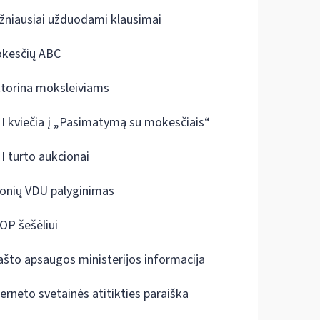
žniausiai užduodami klausimai
kesčių ABC
ktorina moksleiviams
I kviečia į „Pasimatymą su mokesčiais“
I turto aukcionai
onių VDU palyginimas
OP šešėliui
ašto apsaugos ministerijos informacija
terneto svetainės atitikties paraiška