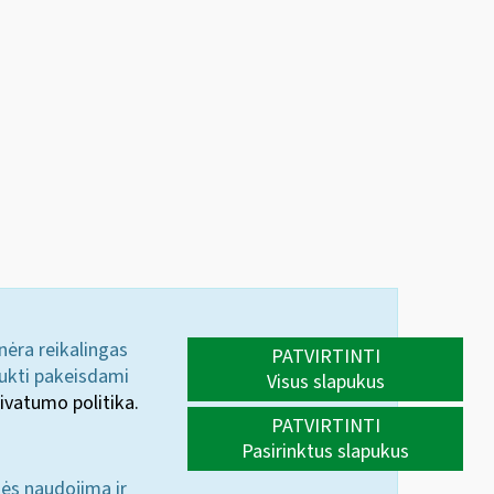
 nėra reikalingas
PATVIRTINTI
aukti pakeisdami
Visus slapukus
ivatumo politika.
PATVIRTINTI
Pasirinktus slapukus
nės naudojimą ir