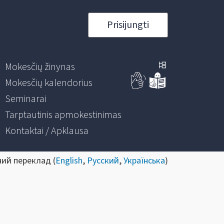
Prisijungti
Mokesčių žinynas
Mokesčių kalendorius
Seminarai
Tarptautinis apmokestinimas
Kontaktai / Apklausa
ний переклад (
English
,
Русский
,
Українська
)