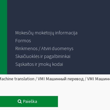
Mokesčių mokėtojų informacija
Formos
Rinkmenos / Atviri duomenys
Skaičiuoklės ir pagalbininkai
Sąskaitos ir įmokų kodai
Machine translation / VMI Машинный перевод / VMI Машин
Paieška