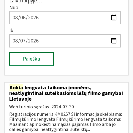
Laikotarpyje…
Nuo
Iki
Paieška
Kokia
lengvata taikoma įmonėms,
neatlygintinai suteikusioms lėšų filmo gamybai
Lietuvoje
Web turinio sąrašas
2024-07-30
Registracijos numeris KM0257 Ši informacija skelbiama:
Filmų kūrimo lengvata Filmų kūrimo lengvata taikoma:
Mažinant apmokestinamąsias pajamas filmo arba jo
dalies gamybai neatlygintinai suteiktų...