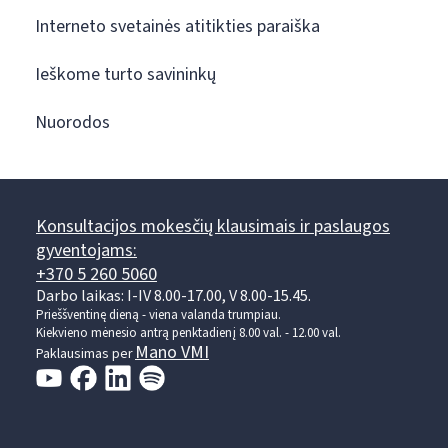
Interneto svetainės atitikties paraiška
Ieškome turto savininkų
Nuorodos
Konsultacijos mokesčių klausimais ir paslaugos
gyventojams:
+370 5 260 5060
Darbo laikas: I-IV 8.00-17.00, V 8.00-15.45.
Prieššventinę dieną - viena valanda trumpiau.
Kiekvieno mėnesio antrą penktadienį 8.00 val. - 12.00 val.
Mano VMI
Paklausimas per