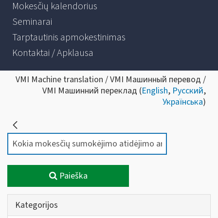
Mokesčių kalendorius
Seminarai
Tarptautinis apmokestinimas
Kontaktai / Apklausa
VMI Machine translation / VMI Машинный перевод /
VMI Машинний переклад (
English
,
Русский
,
Українська
)
Paieška
Kategorijos