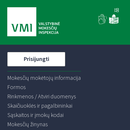
Prisijungti
Mokesčių mokėtojų informacija
Formos
Rinkmenos / Atviri duomenys
Skaičiuoklės ir pagalbininkai
Sąskaitos ir įmokų kodai
Mokesčių žinynas