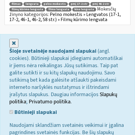
filmas
lengvata
pelno mokestis
pmį 17-2 str
pmį 46-2 str
Mokesčių
filmų kūrimo lengvata
filmo lengvata
kino lengvata
žinyno kategorijos:
Pelno mokestis » Lengvatos (17-1,
17-2, 46-1, 46-2, 58 str.) » Filmų kūrimo lengvata
Uždaryti
Šioje svetainėje naudojami slapukai
(angl.
cookies). Būtinieji slapukai įdiegiami automatiškai
ir jiems nėra reikalingas Jūsų sutikimas. Taip pat
galite sutikti ir su kitų slapukų naudojimu. Savo
sutikimą bet kada galėsite atšaukti pakeisdami
interneto naršyklės nustatymus ir ištrindami
įrašytus slapukus. Daugiau informacijos
Slapukų
politika
;
Privatumo politika.
Būtinieji slapukai
Naudojami sklandžiam svetainės veikimui ir įgalina
pagrindines svetainės funkcijas. Be šių slapukų