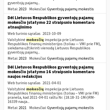
gyventojų pajamų...
Metai:
2023
Mokesčiai:
Gyventojų pajamų mokestis
Dėl Lietuvos Respublikos gyventojų pajamų
mokesčio įstatymo 22 straipsnio komentaro
atnaujinimo
Web turinio sąrašas
2023-10-09
Valstybinė
mokesčių
inspekcija prie Lietuvos
Respublikos finansų ministerijos (toliau — VMI prie FM),
siekdama užtikrinti vienodą Lietuvos Respublikos
gyventojų pajamų...
Metai:
2023
Mokesčiai:
Gyventojų pajamų mokestis
Dėl Lietuvos Respublikos gyventojų pajamų
mokesčio įstatymo 16 straipsnio komentaro
naujos redakcijos
Web turinio sąrašas
2021-04-01
Valstybinė
mokesčių
inspekcija prie Lietuvos
Respublikos finansų ministerijos (toliau – VMI prie FM)
praneša, kad 2021-04-01 raštu Nr. (18.18-31-1Mr)RM-
16339 nauja...
Metai:
2021
Mokesčiai:
Gyventojų pajamų mokestis