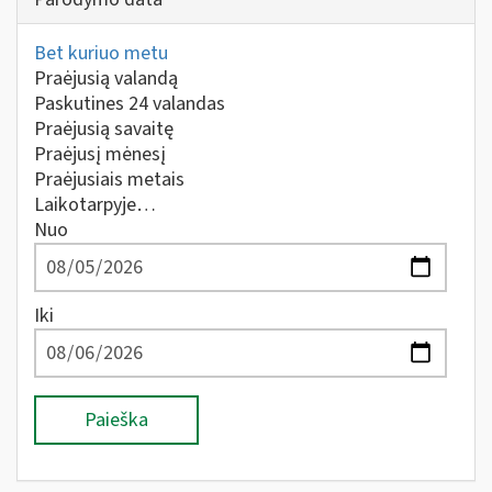
Bet kuriuo metu
Praėjusią valandą
Paskutines 24 valandas
Praėjusią savaitę
Praėjusį mėnesį
Praėjusiais metais
Laikotarpyje…
Nuo
Iki
Paieška