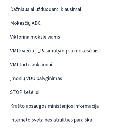
Dažniausiai užduodami klausimai
Mokesčių ABC
Viktorina moksleiviams
VMI kviečia į „Pasimatymą su mokesčiais“
VMI turto aukcionai
Įmonių VDU palyginimas
STOP šešėliui
Krašto apsaugos ministerijos informacija
Interneto svetainės atitikties paraiška