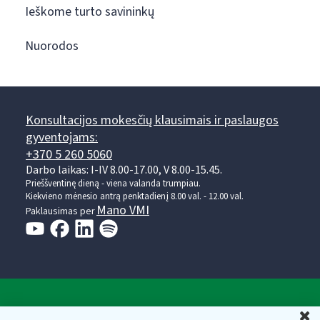
Ieškome turto savininkų
Nuorodos
Konsultacijos mokesčių klausimais ir paslaugos
gyventojams:
+370 5 260 5060
Darbo laikas: I-IV 8.00-17.00, V 8.00-15.45.
Prieššventinę dieną - viena valanda trumpiau.
Kiekvieno mėnesio antrą penktadienį 8.00 val. - 12.00 val.
Mano VMI
Paklausimas per
Valstybinė mokesčių inspekcija prie Lietuvos
U