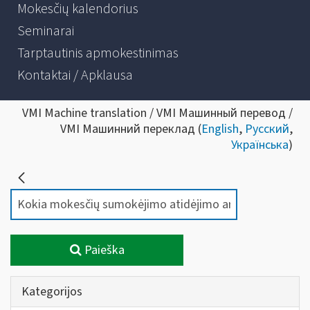
Mokesčių kalendorius
Seminarai
Tarptautinis apmokestinimas
Kontaktai / Apklausa
VMI Machine translation / VMI Машинный перевод /
VMI Машинний переклад (
English
,
Русский
,
Українська
)
Paieška
Kategorijos