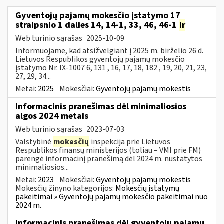
Gyventojų pajamų mokesčio įstatymo 17
straipsnio 1 dalies 14, 14-1, 33, 46, 46-1
ir
Web turinio sąrašas
2025-10-09
Informuojame, kad atsižvelgiant į 2025 m. birželio 26 d.
Lietuvos Respublikos gyventojų pajamų mokesčio
įstatymo Nr. IX-1007 6, 131 , 16, 17, 18, 182 , 19, 20, 21, 23,
27, 29, 34...
Metai:
2025
Mokesčiai:
Gyventojų pajamų mokestis
Informacinis pranešimas dėl minimaliosios
algos 2024 metais
Web turinio sąrašas
2023-07-03
Valstybinė
mokesčių
inspekcija prie Lietuvos
Respublikos finansų ministerijos (toliau – VMI prie FM)
parengė informacinį pranešimą dėl 2024 m. nustatytos
minimaliosios...
Metai:
2023
Mokesčiai:
Gyventojų pajamų mokestis
Mokesčių žinyno kategorijos:
Mokesčių įstatymų
pakeitimai » Gyventojų pajamų mokesčio pakeitimai nuo
2024 m.
Informacinis pranešimas dėl gyventojų pajamų