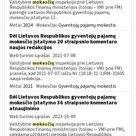
Valstybinė
mokesčių
inspekcija prie Lietuvos
Respublikos finansų ministerijos (toliau – VMI prie FM)
parengė Lietuvos Respublikos gyventojų pajamų
mokesčio įstatymo 13...
Metai:
2024
Mokesčiai:
Gyventojų pajamų mokestis
Dėl Lietuvos Respublikos gyventojų pajamų
mokesčio įstatymo 20 straipsnio komentaro
naujos redakcijos
Web turinio sąrašas
2021-07-08
Valstybinė
mokesčių
inspekcija prie Lietuvos
Respublikos finansų ministerijos (toliau – VMI prie FM)
praneša, kad 2021-07-07 raštu Nr. (18.18-31-1)RM-31605
nauja redakcija...
Metai:
2021
Mokesčiai:
Gyventojų pajamų mokestis
Dėl Lietuvos Respublikos gyventojų pajamų
mokesčio įstatymo 36 straipsnio komentaro
atnaujinimo
Web turinio sąrašas
2023-10-09
Valstybinė
mokesčių
inspekcija prie Lietuvos
Respublikos finansų ministerijos (toliau — VMI prie FM),
siekdama užtikrinti vienodą Lietuvos Respublikos