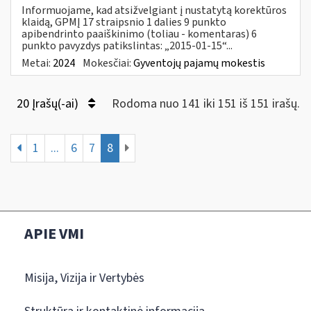
Informuojame, kad atsižvelgiant į nustatytą korektūros
klaidą, GPMĮ 17 straipsnio 1 dalies 9 punkto
apibendrinto paaiškinimo (toliau - komentaras) 6
punkto pavyzdys patikslintas: „2015-01-15“...
Metai:
2024
Mokesčiai:
Gyventojų pajamų mokestis
20 Įrašų(-ai)
Rodoma nuo 141 iki 151 iš 151 irašų.
1
...
6
7
8
APIE VMI
Misija, Vizija ir Vertybės