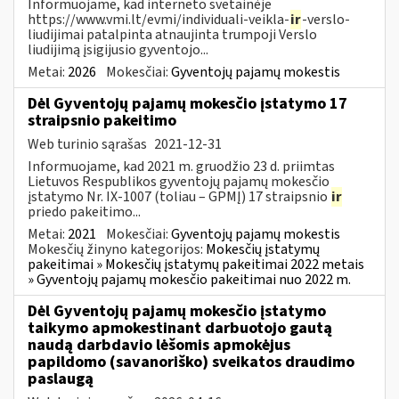
Informuojame, kad interneto svetainėje
https://www.vmi.lt/evmi/individuali-veikla-
ir
-verslo-
liudijimai patalpinta atnaujinta trumpoji Verslo
liudijimą įsigijusio gyventojo...
Metai:
2026
Mokesčiai:
Gyventojų pajamų mokestis
Dėl Gyventojų pajamų mokesčio įstatymo 17
straipsnio pakeitimo
Web turinio sąrašas
2021-12-31
Informuojame, kad 2021 m. gruodžio 23 d. priimtas
Lietuvos Respublikos gyventojų pajamų mokesčio
įstatymo Nr. IX-1007 (toliau – GPMĮ) 17 straipsnio
ir
priedo pakeitimo...
Metai:
2021
Mokesčiai:
Gyventojų pajamų mokestis
Mokesčių žinyno kategorijos:
Mokesčių įstatymų
pakeitimai » Mokesčių įstatymų pakeitimai 2022 metais
» Gyventojų pajamų mokesčio pakeitimai nuo 2022 m.
Dėl Gyventojų pajamų mokesčio įstatymo
taikymo apmokestinant darbuotojo gautą
naudą darbdavio lėšomis apmokėjus
papildomo (savanoriško) sveikatos draudimo
paslaugą