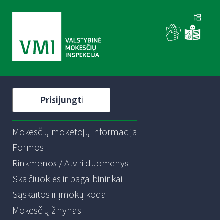
Prisijungti
Mokesčių mokėtojų informacija
Formos
Rinkmenos / Atviri duomenys
Skaičiuoklės ir pagalbininkai
Sąskaitos ir įmokų kodai
Mokesčių žinynas