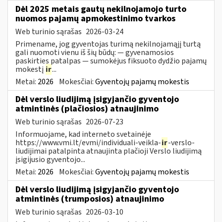
Dėl 2025 metais gautų nekilnojamojo turto
nuomos pajamų apmokestinimo tvarkos
Web turinio sąrašas
2026-03-24
Primename, jog gyventojas turimą nekilnojamąjį turtą
gali nuomoti vienu iš šių būdų: — gyvenamosios
paskirties patalpas — sumokėjus fiksuoto dydžio pajamų
mokestį
ir
...
Metai:
2026
Mokesčiai:
Gyventojų pajamų mokestis
Dėl verslo liudijimą įsigyjančio gyventojo
atmintinės (plačiosios) atnaujinimo
Web turinio sąrašas
2026-07-23
Informuojame, kad interneto svetainėje
https://www.vmi.lt/evmi/individuali-veikla-
ir
-verslo-
liudijimai patalpinta atnaujinta plačioji Verslo liudijimą
įsigijusio gyventojo...
Metai:
2026
Mokesčiai:
Gyventojų pajamų mokestis
Dėl verslo liudijimą įsigyjančio gyventojo
atmintinės (trumposios) atnaujinimo
Web turinio sąrašas
2026-03-10