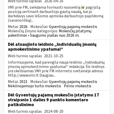
Web turinio sąrašas
2026-04-16
VMI prie FM, siekdama formuoti nuoseklią
ir
pagrįstą
poziciją vertinant darbuotojo gautą naudą, kai jo
darbdavys savo lėšomis apmoka darbuotojo papildomą
(savanorišką)...
Metai:
2026
Mokesčiai:
Gyventojų pajamų mokestis
Mokesčių žinyno kategorijos:
Mokesčių įstatymų
pakeitimai » Saugumo įnašas nuo 2026 m.
Dėl atnaujinto leidinio „Individualių įmonių
apmokestinimo ypatumai“
Web turinio sąrašas
2021-10-25
Informuojame, kad parengta nauja leidinio „Individualių
įmonių apmokestinimo ypatumai“ redakcija. Šis leidinys
yra skelbiamas VMI prie FM interneto svetainėje adresu
http://www.vmi.lt Daugiau...
Metai:
2021
Mokesčiai:
Gyventojų pajamų mokestis
Nekilnojamojo turto mokestis
Pelno mokestis
Dėl Gyventojų pajamų mokesčio įstatymo 17
straipsnio 1 dalies 9 punkto komentaro
patikslinimo
Web turinio sąrašas
2024-08-20