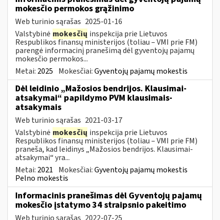
mokesčio permokos grąžinimo
Web turinio sąrašas
2025-01-16
Valstybinė
mokesčių
inspekcija prie Lietuvos
Respublikos finansų ministerijos (toliau – VMI prie FM)
parengė informacinį pranešimą dėl gyventojų pajamų
mokesčio permokos...
Metai:
2025
Mokesčiai:
Gyventojų pajamų mokestis
Dėl leidinio „Mažosios bendrijos. Klausimai-
atsakymai“ papildymo PVM klausimais-
atsakymais
Web turinio sąrašas
2021-03-17
Valstybinė
mokesčių
inspekcija prie Lietuvos
Respublikos finansų ministerijos (toliau – VMI prie FM)
praneša, kad leidinys „Mažosios bendrijos. Klausimai-
atsakymai“ yra...
Metai:
2021
Mokesčiai:
Gyventojų pajamų mokestis
Pelno mokestis
Informacinis pranešimas dėl Gyventojų pajamų
mokesčio įstatymo 34 straipsnio pakeitimo
Web turinio sąrašas
2022-07-25