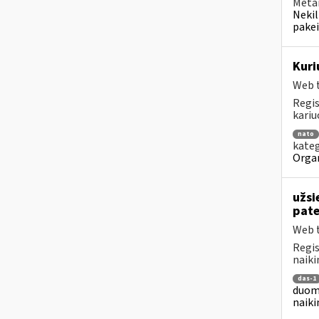
Metai
Nekil
pakei
Kuri
Web t
Regis
kariu
nato
kateg
Organ
užsi
pat
Web t
Regis
naiki
das-1
duome
naiki