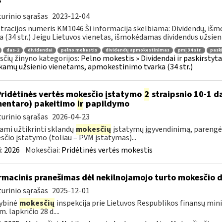
?
urinio sąrašas
2023-12-04
tracijos numeris KM1046 Ši informacija skelbiama: Dividendų, i
a (34 str.) Jeigu Lietuvos vienetas, išmokėdamas dividendus užsieni
das-2
dividendai
pelno mokestis
dividendų apmokestinimas
pmį 34 str.
pask
čių žinyno kategorijos:
Pelno mokestis » Dividendai ir paskirstytas
amų užsienio vienetams, apmokestinimo tvarka (34 str.)
Pridėtinės vertės mokesčio įstatymo
2
straipsnio 10-1 da
entaro) pakeitimo
ir
papildymo
urinio sąrašas
2026-04-23
ami užtikrinti sklandų
mokesčių
įstatymų įgyvendinimą, parengė
čio įstatymo (toliau – PVM įstatymas)...
:
2026
Mokesčiai:
Pridėtinės vertės mokestis
rmacinis pranešimas dėl nekilnojamojo turto mokesčio 
urinio sąrašas
2025-12-01
ybinė
mokesčių
inspekcija prie Lietuvos Respublikos finansų mini
. lapkričio 28 d....