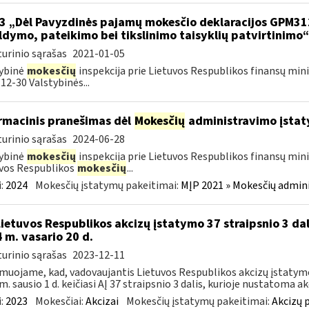
3 „Dėl Pavyzdinės pajamų mokesčio deklaracijos GPM3
ldymo, pateikimo bei tikslinimo taisyklių patvirtinimo
urinio sąrašas
2021-01-05
ybinė
mokesčių
inspekcija prie Lietuvos Respublikos finansų mini
12-30 Valstybinės...
rmacinis pranešimas dėl
Mokesčių
administravimo įstat
urinio sąrašas
2024-06-28
ybinė
mokesčių
inspekcija prie Lietuvos Respublikos finansų mini
vos Respublikos
mokesčių
...
:
2024
Mokesčių įstatymų pakeitimai:
MĮP 2021 » Mokesčių admin
Lietuvos Respublikos akcizų įstatymo 37 straipsnio 3 dal
 m. vasario 20 d.
urinio sąrašas
2023-12-11
muojame, kad, vadovaujantis Lietuvos Respublikos akcizų įstatymo 
m. sausio 1 d. keičiasi AĮ 37 straipsnio 3 dalis, kurioje nustatoma akc
:
2023
Mokesčiai:
Akcizai
Mokesčių įstatymų pakeitimai:
Akcizų 