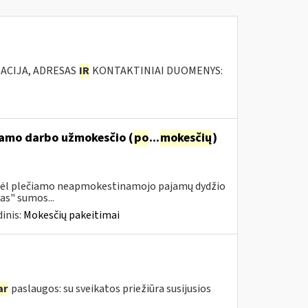
ACIJA, ADRESAS
IR
KONTAKTINIAI DUOMENYS:
namo darbo užmokesčio (
po
...
mokesčių
)
 dėl plečiamo neapmokestinamojo pajamų dydžio
as" sumos...
inis:
Mokesčių pakeitimai
ar
paslaugos: su sveikatos priežiūra susijusios