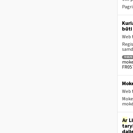
Pagri
Kuri
būti
Web t
Regis
samdo
fr0573
mokes
FR057
Moke
Web t
Moke
mokėt
Ar
Li
tary
dali