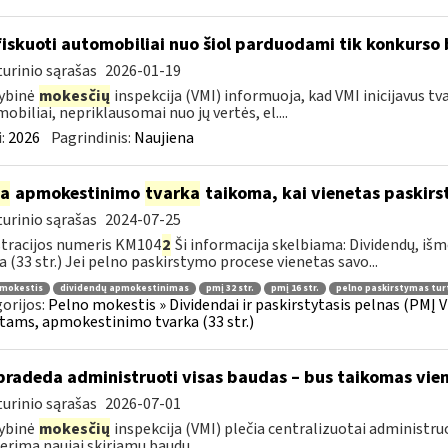
iskuoti automobiliai nuo šiol parduodami tik konkurso
urinio sąrašas
2026-01-19
ybinė
mokesčių
inspekcija (VMI) informuoja, kad VMI inicijavus tv
obiliai, nepriklausomai nuo jų vertės, el....
:
2026
Pagrindinis:
Naujiena
ia
apmokestinimo
tvarka
taikoma, kai vienetas paskirs
urinio sąrašas
2024-07-25
tracijos numeris KM104
2
Ši informacija skelbiama: Dividendų, 
a (33 str.) Jei pelno paskirstymo procese vienetas savo...
 mokestis
dividendų apmokestinimas
pmį 32 str.
pmį 16 str.
pelno paskirstymas tur
orijos:
Pelno mokestis » Dividendai ir paskirstytasis pelnas (PMĮ V
tams, apmokestinimo tvarka (33 str.)
pradeda administruoti visas baudas – bus taikomas vien
urinio sąrašas
2026-07-01
ybinė
mokesčių
inspekcija (VMI) plečia centralizuotai administru
erima naujai skiriamų baudų...