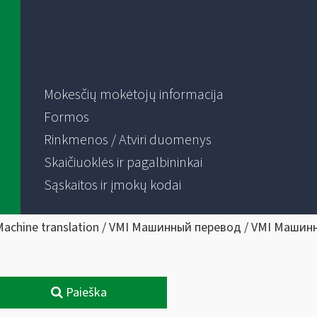
Mokesčių mokėtojų informacija
Formos
Rinkmenos / Atviri duomenys
Skaičiuoklės ir pagalbininkai
Sąskaitos ir įmokų kodai
Machine translation / VMI Машинный перевод / VMI Машин
Paieška