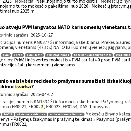
:
2025
Mokesčiai:
Nekilnojamojo turto mokestis
Mokesčių žinyn
nojamo turto mokesčio pakeitimai nuo 2026
Mokesčių įstatymų 
timai nuo 2025 m.
uo atveju PVM lengvatos NATO kariuomenių vienetams tai
urinio sąrašas
2025-10-27
tracijos numeris KM0377 Ši informacija skelbiama: Prekės Šiaurės 
omenių vienetams (47 str.) NATO kariuomenių vienetų įsigyjamų pr
pvm
0 proc
pvmį 47 str
pvm grąžinimas
nato kariuomenių vienetai
grąžinimo 
orijos:
Pridėtinės vertės mokestis » PVM tarifai » 0 proc. PVM tarif
izacijos šalių kariuomenių vienetams
enio valstybės rezidento prašymas sumažinti išskaičiu
eikimo
tvarka
?
urinio sąrašas
2025-04-02
tracijos numeris KM1534 Ši informacija skelbiama: Pažymos (praš
nimu (FR0021, FR002
2
, FR0023, FR0254) DAS-1 prašymą...
Mokesčių žinyno kateg
fr0021
užsienio rezidentas
mokesčio sumažinimas
nys » Pažymų užsakymas ir prašymų teikimas » Pažymos (prašyma
nimu (FR0021,