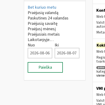
Bet kuriuo metu
Konf
Praėjusią valandą
Web t
Paskutines 24 valandas
Valst
Praėjusią savaitę
autom
Praėjusį mėnesį
Metai
Praėjusiais metais
Laikotarpyje…
Nuo
Iki
Kok
Web t
Regis
tvark
Paieška
pelno
kateg
viene
VMI 
Web t
Valst
VMI p