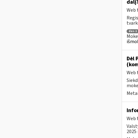
dalį
Web t
Regis
tvark
das-1
Mokes
išmok
Dėl 
(kom
Web t
Siekd
mokes
Metai
Info
Web t
Valst
2025 m