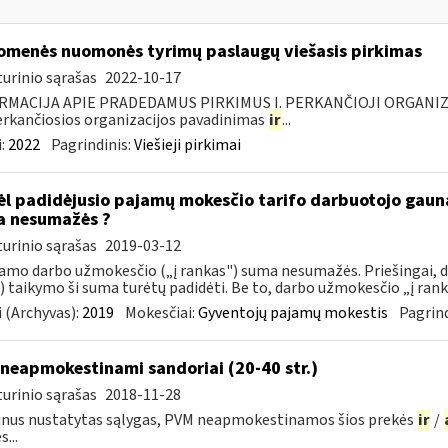
omenės nuomonės tyrimų paslaugų viešasis pirkimas
urinio sąrašas
2022-10-17
RMACIJA APIE PRADEDAMUS PIRKIMUS I. PERKANČIOJI ORGANIZ
Perkančiosios organizacijos pavadinimas
ir
...
:
2022
Pagrindinis:
Viešieji pirkimai
l padidėjusio pajamų mokesčio tarifo darbuotojo gau
 nesumažės ?
urinio sąrašas
2019-03-12
mo darbo užmokesčio („į rankas") suma nesumažės. Priešingai,
 taikymo ši suma turėtų padidėti. Be to, darbo užmokesčio „į rank
 (Archyvas):
2019
Mokesčiai:
Gyventojų pajamų mokestis
Pagrind
neapmokestinami sandoriai (20-40 str.)
urinio sąrašas
2018-11-28
nus nustatytas sąlygas, PVM neapmokestinamos šios prekės
ir
/
...