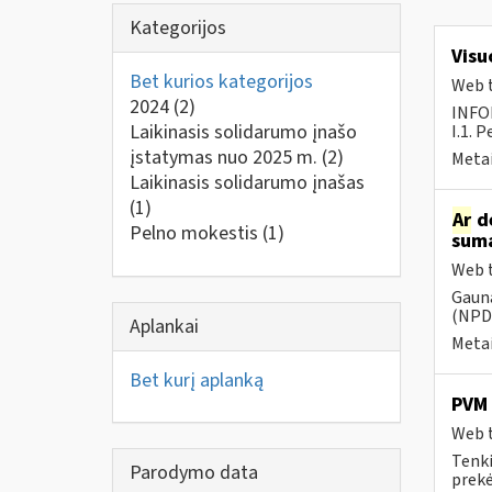
Kategorijos
Visu
Bet kurios kategorijos
Web t
2024
(2)
INFO
Laikinasis solidarumo įnašo
I.1. 
įstatymas nuo 2025 m.
(2)
Metai
Laikinasis solidarumo įnašas
(1)
Ar
dė
Pelno mokestis
(1)
suma
Web t
Gauna
(NPD)
Aplankai
Metai
Bet kurį aplanką
PVM 
Web t
Tenki
Parodymo data
prekės