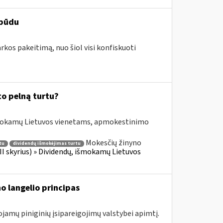
 būdu
arkos pakeitimą, nuo šiol visi konfiskuoti
to pelną turtu?
išmokamų Lietuvos vienetams, apmokestinimo
Mokesčių žinyno
tu
dividendų išmokėjimas turtu
II skyrius) » Dividendų, išmokamų Lietuvos
o langelio principas
ojamų piniginių įsipareigojimų valstybei apimtį.