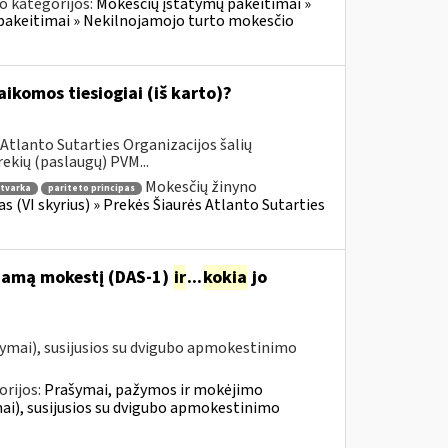
o kategorijos:
Mokesčių įstatymų pakeitimai »
pakeitimai » Nekilnojamojo turto mokesčio
komos tiesiogiai (iš karto)?
Atlanto Sutarties Organizacijos šalių
ekių (paslaugų) PVM...
Mokesčių žinyno
tvarka
pariteto principas
as (VI skyrius) » Prekės Šiaurės Atlanto Sutarties
ojamą mokestį (DAS-1)
ir
...
kokia
jo
ymai), susijusios su dvigubo apmokestinimo
orijos:
Prašymai, pažymos ir mokėjimo
i), susijusios su dvigubo apmokestinimo