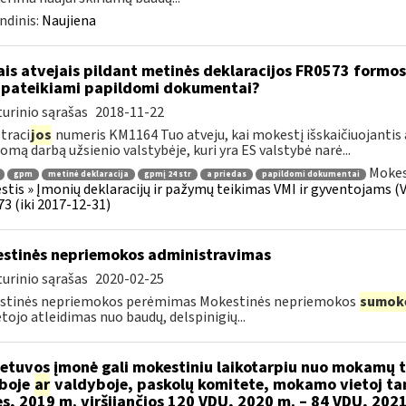
ndinis:
Naujiena
ais atvejais pildant metinės deklaracijos FR0573 formos 
 pateikiami papildomi dokumentai?
urinio sąrašas
2018-11-22
traci
jos
numeris KM1164 Tuo atveju, kai mokestį išskaičiuojantis
mą darbą užsienio valstybėje, kuri yra ES valstybė narė...
Mokes
gpm
metinė deklaracija
gpmį 24 str
a priedas
papildomi dokumentai
tis » Įmonių deklaracijų ir pažymų teikimas VMI ir gyventojams (V 
3 (iki 2017-12-31)
stinės nepriemokos administravimas
urinio sąrašas
2020-02-25
stinės nepriemokos perėmimas Mokestinės nepriemokos
sumok
ojo atleidimas nuo baudų, delspinigių...
etuvos įmonė gali mokestiniu laikotarpiu nuo mokamų
boje
ar
valdyboje, paskolų komitete, mokamo vietoj ta
es, 2019 m. viršijančios 120 VDU, 2020 m. – 84 VDU, 202