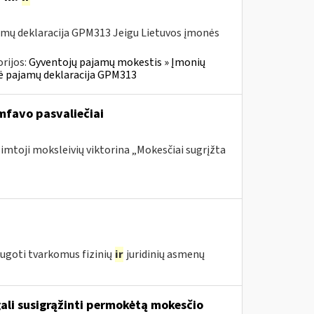
amų deklaracija GPM313 Jeigu Lietuvos įmonės
rijos:
Gyventojų pajamų mokestis » Įmonių
inė pajamų deklaracija GPM313
mfavo pasvaliečiai
šimtoji moksleivių viktorina „Mokesčiai sugrįžta
augoti tvarkomus fizinių
ir
juridinių asmenų
gali susigrąžinti permokėtą mokesčio