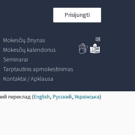
Prisijungti
Mokesčių žinynas
Mokesčių kalendorius
Seminarai
Tarptautinis apmokestinimas
Kontaktai / Apklausa
ний переклад (
English
,
Русский
,
Українська
)