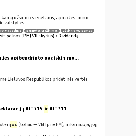
šmokamų užsienio vienetams, apmokestinimo
o valstybės...
irstytas pelnas
permokos grąžinimas
užsienio rezidentas
is pelnas (PMĮ VII skyrius) » Dividendų,
lies apibendrinto paaiškinimo...
me Lietuvos Respublikos pridėtinės vertės
deklaracijų KIT715
ir
KIT711
steri
jos
(toliau — VMI prie FM), informuoja, jog