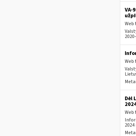
VA-9
užpi
Web t
Valst
2020-
Info
Web t
Valst
Lietu
Metai
Dėl 
2024
Web t
Infor
2024 
Metai