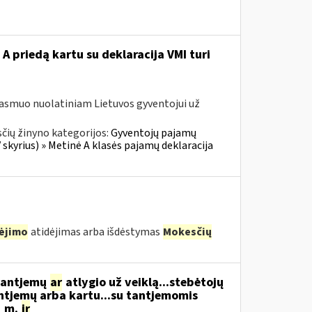
A priedą kartu su deklaracija VMI turi
 asmuo nuolatiniam Lietuvos gyventojui už
čių žinyno kategorijos:
Gyventojų pajamų
skyrius) » Metinė A klasės pajamų deklaracija
ėjimo
atidėjimas arba išdėstymas
Mokesčių
 tantjemų
ar
atlygio už veiklą...stebėtojų
ntjemų arba kartu...su tantjemomis
1 m.
ir