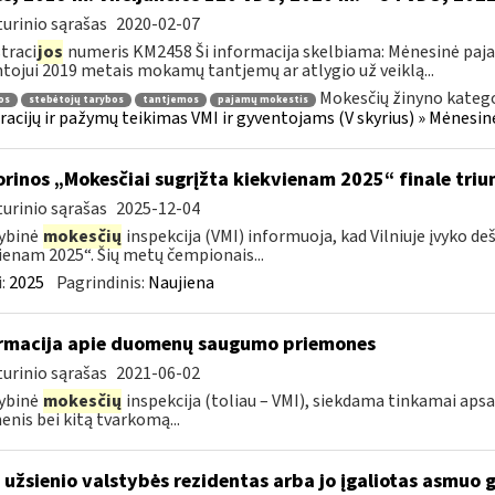
urinio sąrašas
2020-02-07
traci
jos
numeris KM2458 Ši informacija skelbiama: Mėnesinė paj
tojui 2019 metais mokamų tantjemų ar atlygio už veiklą...
Mokesčių žinyno katego
os
stebėtojų tarybos
tantjemos
pajamų mokestis
racijų ir pažymų teikimas VMI ir gyventojams (V skyrius) » Mėnes
orinos „Mokesčiai sugrįžta kiekvienam 2025“ finale triu
urinio sąrašas
2025-12-04
ybinė
mokesčių
inspekcija (VMI) informuoja, kad Vilniuje įvyko de
ienam 2025“. Šių metų čempionais...
:
2025
Pagrindinis:
Naujiena
rmacija apie duomenų saugumo priemones
urinio sąrašas
2021-06-02
ybinė
mokesčių
inspekcija (toliau – VMI), siekdama tinkamai aps
nis bei kitą tvarkomą...
 užsienio valstybės rezidentas arba jo įgaliotas asmuo 