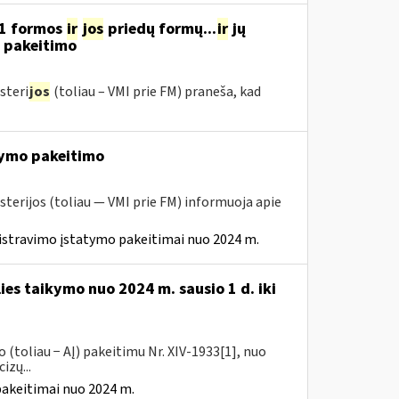
11 formos
ir
jos
priedų formų...
ir
jų
“ pakeitimo
steri
jos
(toliau – VMI prie FM) praneša, kad
ymo pakeitimo
sterijos (toliau — VMI prie FM) informuoja apie
istravimo įstatymo pakeitimai nuo 2024 m.
ies taikymo nuo 2024 m. sausio 1 d. iki
(toliau − AĮ) pakeitimu Nr. XIV-1933[1], nuo
izų...
pakeitimai nuo 2024 m.