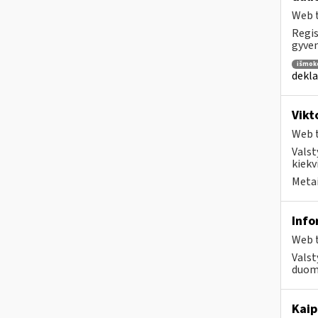
Web t
Regis
gyven
išmok
dekla
Vikt
Web t
Valst
kiekv
Metai
Info
Web t
Valst
duome
Kaip