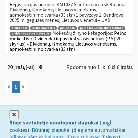
Registracijos numeris KM1037 Ši informacija skelbiama:
Dividendų, išmokamų Lietuvos vienetams,
apmokestinimo tvarka (33 str.) 1 pavyzdys 1. Bendrovė
2025 m. gegužės mėnesį Lietuvos vienetui – UAB...
dividendai
pelno mokestis
pmį 33 str.
pelno mokesčio sumažinimas
Mokesčių žinyno kategorijos:
Pelno
dividendų pelno mokestis
mokestis » Dividendai ir paskirstytasis pelnas (PMĮ VII
skyrius) » Dividendų, išmokamų Lietuvos vienetams,
apmokestinimo tvarka (33 str.)
20 Įrašų(-ai)
Rodoma nuo 1 iki 6 iš 6 irašų.
1
Uždaryti
Šioje svetainėje naudojami slapukai
(angl.
cookies). Būtinieji slapukai įdiegiami automatiškai
ir jiems nėra reikalingas Jūsų sutikimas. Taip pat