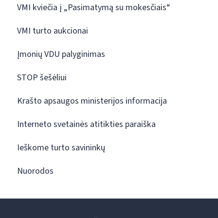
VMI kviečia į „Pasimatymą su mokesčiais“
VMI turto aukcionai
Įmonių VDU palyginimas
STOP šešėliui
Krašto apsaugos ministerijos informacija
Interneto svetainės atitikties paraiška
Ieškome turto savininkų
Nuorodos