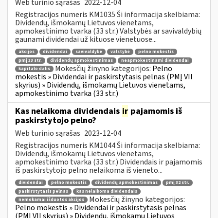
Web turinio sąrašas
2022-12-04
Registracijos numeris KM1035 Ši informacija skelbiama:
Dividendų, išmokamų Lietuvos vienetams,
apmokestinimo tvarka (33 str.) Valstybės ar savivaldybių
gaunami dividendai už kituose vienetuose...
akcijos
dividendai
savivaldybė
valstybė
pelno mokestis
pmį 33 str.
dividendų apmokestinimas
neapmokestinami dividendai
Mokesčių žinyno kategorijos:
Pelno
kapitalo dalis
mokestis » Dividendai ir paskirstytasis pelnas (PMĮ VII
skyrius) » Dividendų, išmokamų Lietuvos vienetams,
apmokestinimo tvarka (33 str.)
Kas nelaikoma dividendais
ir
pajamomis iš
paskirstytojo pelno?
Web turinio sąrašas
2023-12-04
Registracijos numeris KM1044 Ši informacija skelbiama:
Dividendų, išmokamų Lietuvos vienetams,
apmokestinimo tvarka (33 str.) Dividendais ir pajamomis
iš paskirstytojo pelno nelaikoma iš vieneto...
dividendai
pelno mokestis
dividendų apmokestinimas
pmį 32 str.
paskirstytasis pelnas
kas nelaikoma dividendais
Mokesčių žinyno kategorijos:
nemokamai išduotos akcijos
Pelno mokestis » Dividendai ir paskirstytasis pelnas
(PMĮ VII skyrius) » Dividendų, išmokamų Lietuvos