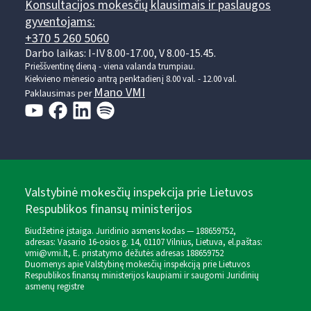
Konsultacijos mokesčių klausimais ir paslaugos
gyventojams:
+370 5 260 5060
Darbo laikas: I-IV 8.00-17.00, V 8.00-15.45.
Prieššventinę dieną - viena valanda trumpiau.
Kiekvieno mėnesio antrą penktadienį 8.00 val. - 12.00 val.
Mano VMI
Paklausimas per
Valstybinė mokesčių inspekcija prie Lietuvos
Respublikos finansų ministerijos
Biudžetinė įstaiga. Juridinio asmens kodas — 188659752,
adresas: Vasario 16-osios g. 14, 01107 Vilnius, Lietuva, el.paštas:
vmi@vmi.lt
, E. pristatymo dėžutės adresas 188659752
Duomenys apie Valstybinę mokesčių inspekciją prie Lietuvos
Respublikos finansų ministerijos kaupiami ir saugomi Juridinių
asmenų registre