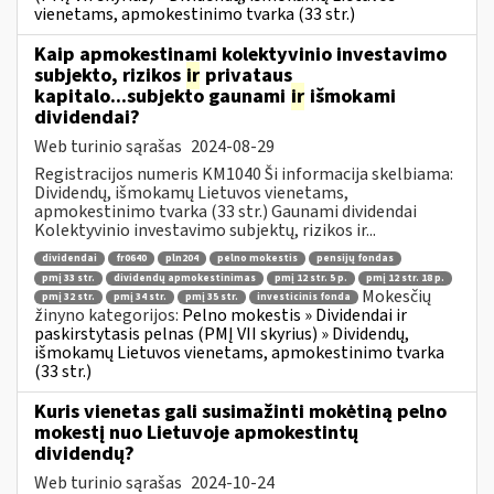
vienetams, apmokestinimo tvarka (33 str.)
Kaip apmokestinami kolektyvinio investavimo
subjekto, rizikos
ir
privataus
kapitalo...subjekto gaunami
ir
išmokami
dividendai?
Web turinio sąrašas
2024-08-29
Registracijos numeris KM1040 Ši informacija skelbiama:
Dividendų, išmokamų Lietuvos vienetams,
apmokestinimo tvarka (33 str.) Gaunami dividendai
Kolektyvinio investavimo subjektų, rizikos ir...
dividendai
fr0640
pln204
pelno mokestis
pensijų fondas
pmį 33 str.
dividendų apmokestinimas
pmį 12 str. 5 p.
pmį 12 str. 18 p.
Mokesčių
pmį 32 str.
pmį 34 str.
pmį 35 str.
investicinis fonda
žinyno kategorijos:
Pelno mokestis » Dividendai ir
paskirstytasis pelnas (PMĮ VII skyrius) » Dividendų,
išmokamų Lietuvos vienetams, apmokestinimo tvarka
(33 str.)
Kuris vienetas gali susimažinti mokėtiną pelno
mokestį nuo Lietuvoje apmokestintų
dividendų?
Web turinio sąrašas
2024-10-24