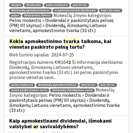
akcijos
dividendai
pelno mokestis
pmį 33 str.
dividendų apmokestinimas
neapmokestinami dividendai
kapitalo dalis
Mokesčių žinyno kategorijos:
pajus
dalyvavimo išimtis
Pelno mokestis » Dividendai ir paskirstytasis pelnas
(PMĮ VII skyrius) » Dividendų, išmokamų Lietuvos
vienetams, apmokestinimo tvarka (33 str.)
Kokia
apmokestinimo
tvarka
taikoma, kai
vienetas paskirsto pelną turtu?
Web turinio sąrašas
2024-07-25
Registracijos numeris KM104
2
Ši informacija skelbiama:
Dividendų, išmokamų Lietuvos vienetams,
apmokestinimo tvarka (33 str.) Jei pelno paskirstymo
procese vienetas savo...
pelno mokestis
dividendų apmokestinimas
pmį 32 str.
pmį 16 str.
Mokesčių
pelno paskirstymas turtu
dividendų išmokėjimas turtu
žinyno kategorijos:
Pelno mokestis » Dividendai ir
paskirstytasis pelnas (PMĮ VII skyrius) » Dividendų,
išmokamų Lietuvos vienetams, apmokestinimo tvarka
(33 str.)
Kaip apmokestinami dividendai, išmokami
valstybei
ar
savivaldybėms?