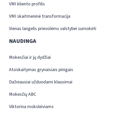
VMI kliento profilis
VMI skaitmeninė transformacija
Vienas langelis prievolėms valstybei sumokėti
NAUDINGA
Mokesčiai ir jų dydžiai
Atsiskaitymas grynaisiais pinigais
Dažniausiai užduodami klausimai
Mokesčių ABC
Viktorina moksleiviams