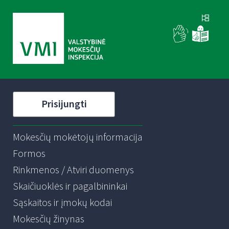
Prisijungti
Mokesčių mokėtojų informacija
Formos
Rinkmenos / Atviri duomenys
Skaičiuoklės ir pagalbininkai
Sąskaitos ir įmokų kodai
Mokesčių žinynas