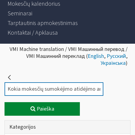
Mokesčių kalendorius
Seminarai
Tarptautinis apmokestinimas
Kontaktai / Apklausa
VMI Machine translation / VMI Машинный перевод /
VMI Машинний переклад (
English
,
Русский
,
Українська
)
Paieška
Kategorijos