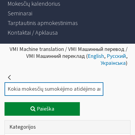
Mokesčių kalendorius
Seminarai
Tarptautinis apmokestinimas
Kontaktai / Apklausa
VMI Machine translation / VMI Машинный перевод /
VMI Машинний переклад (
English
,
Русский
,
Українська
)
Paieška
Kategorijos