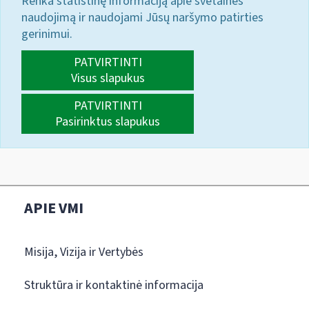
Renka statistinę informaciją apie svetainės
naudojimą ir naudojami Jūsų naršymo patirties
gerinimui.
PATVIRTINTI
Visus slapukus
PATVIRTINTI
Pasirinktus slapukus
APIE VMI
Misija, Vizija ir Vertybės
Struktūra ir kontaktinė informacija