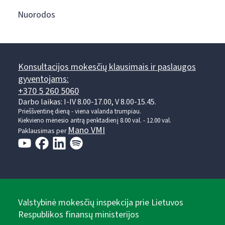
Nuorodos
Konsultacijos mokesčių klausimais ir paslaugos
gyventojams:
+370 5 260 5060
Darbo laikas: I-IV 8.00-17.00, V 8.00-15.45.
Prieššventinę dieną - viena valanda trumpiau.
Kiekvieno mėnesio antrą penktadienį 8.00 val. - 12.00 val.
Mano VMI
Paklausimas per
Valstybinė mokesčių inspekcija prie Lietuvos
Respublikos finansų ministerijos