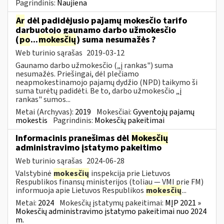
Pagrindinis:
Naujiena
Ar
dėl padidėjusio pajamų mokesčio tarifo
darbuotojo gaunamo darbo užmokesčio
(
po
...
mokesčių
) suma nesumažės ?
Web turinio sąrašas
2019-03-12
Gaunamo darbo užmokesčio („į rankas") suma
nesumažės. Priešingai, dėl plečiamo
neapmokestinamojo pajamų dydžio (NPD) taikymo ši
suma turėtų padidėti. Be to, darbo užmokesčio „į
rankas" sumos...
Metai (Archyvas):
2019
Mokesčiai:
Gyventojų pajamų
mokestis
Pagrindinis:
Mokesčių pakeitimai
Informacinis pranešimas dėl
Mokesčių
administravimo įstatymo pakeitimo
Web turinio sąrašas
2024-06-28
Valstybinė
mokesčių
inspekcija prie Lietuvos
Respublikos finansų ministerijos (toliau — VMI prie FM)
informuoja apie Lietuvos Respublikos
mokesčių
...
Metai:
2024
Mokesčių įstatymų pakeitimai:
MĮP 2021 »
Mokesčių administravimo įstatymo pakeitimai nuo 2024
m.