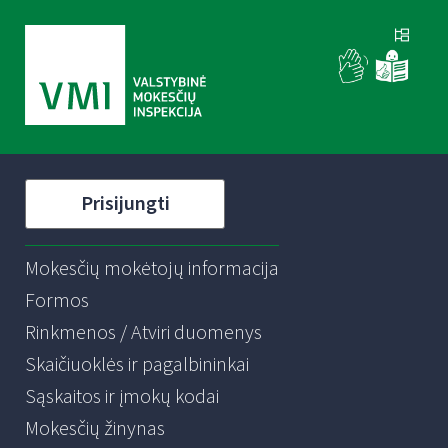
Prisijungti
Mokesčių mokėtojų informacija
Formos
Rinkmenos / Atviri duomenys
Skaičiuoklės ir pagalbininkai
Sąskaitos ir įmokų kodai
Mokesčių žinynas