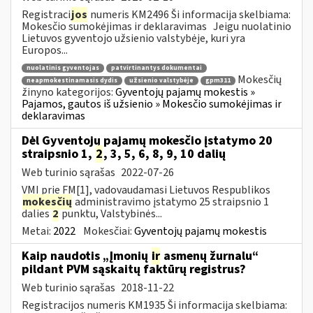
Registraci
jos
numeris KM2496 Ši informacija skelbiama:
Mokesčio sumokėjimas ir deklaravimas Jeigu nuolatinio
Lietuvos gyventojo užsienio valstybėje, kuri yra
Europos...
nuolatinis gyventojas
patvirtinantys dokumentai
Mokesčių
neapmokestinamasis dydis
užsienio valstybėje
gpm311
žinyno kategorijos:
Gyventojų pajamų mokestis »
Pajamos, gautos iš užsienio » Mokesčio sumokėjimas ir
deklaravimas
Dėl Gyventojų pajamų mokesčio įstatymo 20
straipsnio 1,
2
, 3, 5, 6, 8, 9, 10 dalių
Web turinio sąrašas
2022-07-26
VMI prie FM[1], vadovaudamasi Lietuvos Respublikos
mokesčių
administravimo įstatymo 25 straipsnio 1
dalies
2
punktu, Valstybinės...
Metai:
2022
Mokesčiai:
Gyventojų pajamų mokestis
Kaip naudotis „Įmonių
ir
asmenų žurnalu“
pildant PVM sąskaitų faktūrų registrus?
Web turinio sąrašas
2018-11-22
Registracijos numeris KM1935 Ši informacija skelbiama: