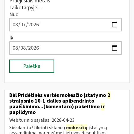
Praėjusiais metais
Laikotarpyje…
Nuo
Iki
Paieška
Dėl Pridėtinės vertės mokesčio įstatymo
2
straipsnio 10-1 dalies apibendrinto
paaiškinimo...(komentaro) pakeitimo
ir
papildymo
Web turinio sąrašas
2026-04-23
Siekdami užtikrinti sklandų
mokesčių
įstatymų
įgyvendinimą, parengėme Lietuvos Respublikos