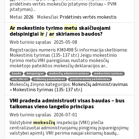
pridėtinės vertės mokesčio įstatymo (toliau – PVM
įstatymas)...
Metai:
2026
Mokesčiai:
Pridėtinės vertės mokestis
Ar
mokestinio tyrimo
metu
skaičiuojami
delspinigiai
ir
/
ar
skiriamos baudos?
Web turinio sąrašas
2025-05-08
Registracijos numeris KM0498 Ši informacija skelbiama:
Mokestinis tyrimas (135-137 str.) Jeigu mokestinio
tyrimo metu VMI pareigūnas nustato mokesčių
mokėtojo pateiktos mokesčių deklaracijos ar...
bauda
delspinigiai
mokesčių administravimas
mokestinis tyrimas
maį 136 str.
trūkumų pašalinimas
prieštaravimų pašalinimas
Mokesčių žinyno kategorijos:
Mokesčių administravimas
» Mokestinis tyrimas (135-137 str.)
VMI pradeda administruoti visas baudas – bus
taikomas vieno langelio principas
Web turinio sąrašas
2026-07-01
Valstybinė
mokesčių
inspekcija (VMI) plečia
centralizuotai administruojamų piniginių įsipareigojimų
valstybei apimtį. VMI perima naujai skiriamų baudų...