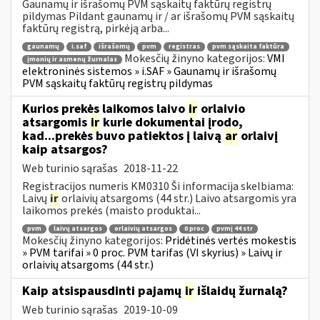
Gaunamų ir išrašomų PVM sąskaitų faktūrų registrų
pildymas Pildant gaunamų ir / ar išrašomų PVM sąskaitų
faktūrų registrą, pirkėją arba...
gaunamų
i.saf
išrašomų
pvm
registras
pvm sąskaita faktūra
Mokesčių žinyno kategorijos:
VMI
įmonių ir asmenų žurnalas
elektroninės sistemos » i.SAF » Gaunamų ir išrašomų
PVM sąskaitų faktūrų registrų pildymas
Kurios prekės laikomos laivo
ir
orlaivio
atsargomis
ir
kurie dokumentai įrodo,
kad...prekės buvo patiektos į laivą
ar
orlaivį
kaip atsargos?
Web turinio sąrašas
2018-11-22
Registracijos numeris KM0310 Ši informacija skelbiama:
Laivų
ir
orlaivių atsargoms (44 str.) Laivo atsargomis yra
laikomos prekės (maisto produktai...
pvm
laivų atsargos
orlaivių atsargos
0 proc
pvmį 44 str
Mokesčių žinyno kategorijos:
Pridėtinės vertės mokestis
» PVM tarifai » 0 proc. PVM tarifas (VI skyrius) » Laivų ir
orlaivių atsargoms (44 str.)
Kaip atsispausdinti pajamų
ir
išlaidų žurnalą?
Web turinio sąrašas
2019-10-09