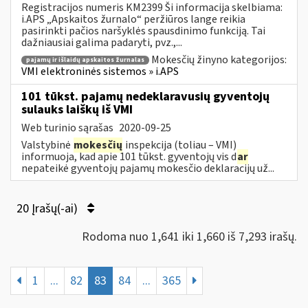
Registracijos numeris KM2399 Ši informacija skelbiama:
i.APS „Apskaitos žurnalo“ peržiūros lange reikia
pasirinkti pačios naršyklės spausdinimo funkciją. Tai
dažniausiai galima padaryti, pvz.,...
Mokesčių žinyno kategorijos:
pajamų ir išlaidų apskaitos žurnalas
VMI elektroninės sistemos » i.APS
101 tūkst. pajamų nedeklaravusių gyventojų
sulauks laiškų iš VMI
Web turinio sąrašas
2020-09-25
Valstybinė
mokesčių
inspekcija (toliau – VMI)
informuoja, kad apie 101 tūkst. gyventojų vis d
ar
nepateikė gyventojų pajamų mokesčio deklaracijų už...
20 Įrašų(-ai)
Rodoma nuo 1,641 iki 1,660 iš 7,293 irašų.
1
...
82
83
84
...
365