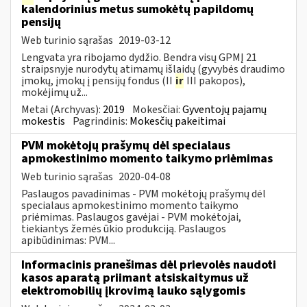
kalendorinius metus sumokėtų papildomų
pensijų
Web turinio sąrašas
2019-03-12
Lengvata yra ribojamo dydžio. Bendra visų GPMĮ 21
straipsnyje nurodytų atimamų išlaidų (gyvybės draudimo
įmokų, įmokų į pensijų fondus (II
ir
III pakopos),
mokėjimų už...
Metai (Archyvas):
2019
Mokesčiai:
Gyventojų pajamų
mokestis
Pagrindinis:
Mokesčių pakeitimai
PVM mokėtojų prašymų dėl specialaus
apmokestinimo momento taikymo priėmimas
Web turinio sąrašas
2020-04-08
Paslaugos pavadinimas - PVM mokėtojų prašymų dėl
specialaus apmokestinimo momento taikymo
priėmimas. Paslaugos gavėjai - PVM mokėtojai,
tiekiantys žemės ūkio produkciją. Paslaugos
apibūdinimas: PVM...
Informacinis pranešimas dėl prievolės naudoti
kasos aparatą priimant atsiskaitymus už
elektromobilių įkrovimą lauko sąlygomis