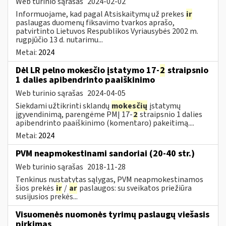
Web turinio sąrašas
2024-02-02
Informuojame, kad pagal Atsiskaitymų už prekes
ir
paslaugas duomenų fiksavimo tvarkos aprašo,
patvirtinto Lietuvos Respublikos Vyriausybės 2002 m.
rugpjūčio 13 d. nutarimu...
Metai:
2024
Dėl LR pelno mokesčio įstatymo 17-
2
straipsnio
1 dalies apibendrinto paaiškinimo
Web turinio sąrašas
2024-04-05
Siekdami užtikrinti sklandų
mokesčių
įstatymų
įgyvendinimą, parengėme PMĮ 17-
2
straipsnio 1 dalies
apibendrinto paaiškinimo (komentaro) pakeitimą....
Metai:
2024
PVM neapmokestinami sandoriai (20-40 str.)
Web turinio sąrašas
2018-11-28
Tenkinus nustatytas sąlygas, PVM neapmokestinamos
šios prekės
ir
/
ar
paslaugos: su sveikatos priežiūra
susijusios prekės...
Visuomenės nuomonės tyrimų paslaugų viešasis
pirkimas