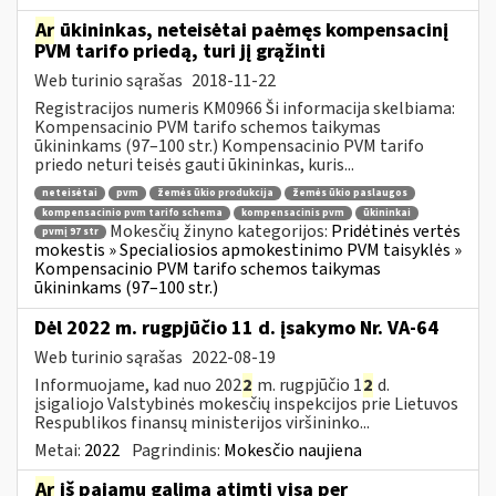
Ar
ūkininkas, neteisėtai paėmęs kompensacinį
PVM tarifo priedą, turi jį grąžinti
Web turinio sąrašas
2018-11-22
Registracijos numeris KM0966 Ši informacija skelbiama:
Kompensacinio PVM tarifo schemos taikymas
ūkininkams (97–100 str.) Kompensacinio PVM tarifo
priedo neturi teisės gauti ūkininkas, kuris...
neteisėtai
pvm
žemės ūkio produkcija
žemės ūkio paslaugos
kompensacinio pvm tarifo schema
kompensacinis pvm
ūkininkai
Mokesčių žinyno kategorijos:
Pridėtinės vertės
pvmį 97 str
mokestis » Specialiosios apmokestinimo PVM taisyklės »
Kompensacinio PVM tarifo schemos taikymas
ūkininkams (97–100 str.)
Dėl 2022 m. rugpjūčio 11 d. įsakymo Nr. VA-64
Web turinio sąrašas
2022-08-19
Informuojame, kad nuo 202
2
m. rugpjūčio 1
2
d.
įsigaliojo Valstybinės mokesčių inspekcijos prie Lietuvos
Respublikos finansų ministerijos viršininko...
Metai:
2022
Pagrindinis:
Mokesčio naujiena
Ar
iš pajamų galima atimti visą per