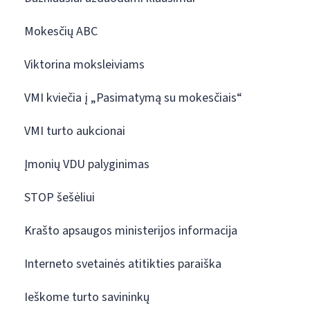
Mokesčių ABC
Viktorina moksleiviams
VMI kviečia į „Pasimatymą su mokesčiais“
VMI turto aukcionai
Įmonių VDU palyginimas
STOP šešėliui
Krašto apsaugos ministerijos informacija
Interneto svetainės atitikties paraiška
Ieškome turto savininkų