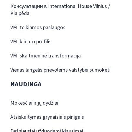
Консультации в International House Vilnius /
Klaipėda
VMI teikiamos paslaugos
VMI kliento profilis
VMI skaitmeninė transformacija
Vienas langelis prievolėms valstybei sumokėti
NAUDINGA
Mokesčiai ir jų dydžiai
Atsiskaitymas grynaisiais pinigais
Dažniausiai užduodami klausimai