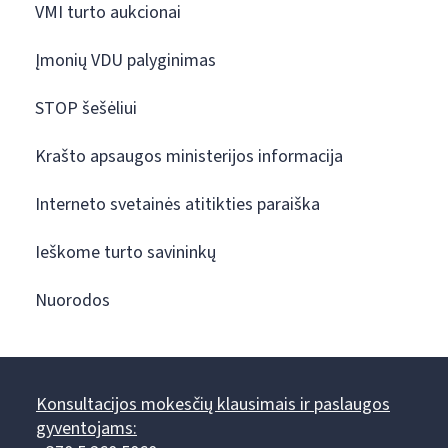
VMI turto aukcionai
Įmonių VDU palyginimas
STOP šešėliui
Krašto apsaugos ministerijos informacija
Interneto svetainės atitikties paraiška
Ieškome turto savininkų
Nuorodos
Konsultacijos mokesčių klausimais ir paslaugos
gyventojams: