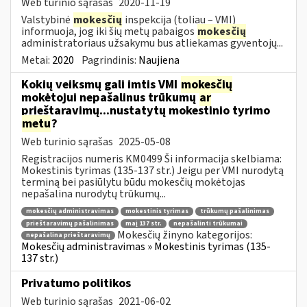
Web turinio sąrašas
2020-11-19
Valstybinė
mokesčių
inspekcija (toliau – VMI)
informuoja, jog iki šių metų pabaigos
mokesčių
administratoriaus užsakymu bus atliekamas gyventojų...
Metai:
2020
Pagrindinis:
Naujiena
Kokių veiksmų gali imtis VMI
mokesčių
mokėtojui nepašalinus trūkumų
ar
prieštaravimų...nustatytų mokestinio tyrimo
metu
?
Web turinio sąrašas
2025-05-08
Registracijos numeris KM0499 Ši informacija skelbiama:
Mokestinis tyrimas (135-137 str.) Jeigu per VMI nurodytą
terminą bei pasiūlytu būdu mokesčių mokėtojas
nepašalina nurodytų trūkumų...
mokesčių administravimas
mokestinis tyrimas
trūkumų pašalinimas
prieštaravimų pašalinimas
maį 137 str.
nepašalinti trūkumai
Mokesčių žinyno kategorijos:
nepašalina prieštaravimų
Mokesčių administravimas » Mokestinis tyrimas (135-
137 str.)
Privatumo politikos
Web turinio sąrašas
2021-06-02