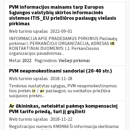
PVM informacijos mainams tarp Europos
Sąjungos valstybių skirtos informacinės
sistemos ITIS_EU priežiūros paslaugų viešasis
pirkimas
Web turinio sąrašas
2022-09-01
INFORMACIJA APIE PRADEDAMUS PIRKIMUS Paslaugų
pirkimai I. PERKANČIOJI ORGANIZACIJA, ADRESAS
IR
KONTAKTINIAI DUOMENYS: I.1. Perkančiosios
organizacijos pavadinimas...
Metai:
2022
Pagrindinis:
Viešieji pirkimai
PVM neapmokestinami sandoriai (20-40 str.)
Web turinio sąrašas
2018-11-28
Tenkinus nustatytas sąlygas, PVM neapmokestinamos
šios prekės
ir
/
ar
paslaugos: su sveikatos priežiūra
susijusios prekės...
Ar
ūkininkas, neteisėtai paėmęs kompensacinį
PVM tarifo priedą, turi jį grąžinti
Web turinio sąrašas
2018-11-22
Registracijos numeris KM0966 Ši informacija skelbiama: