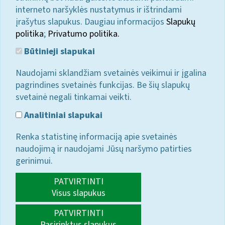
interneto naršyklės nustatymus ir ištrindami
įrašytus slapukus. Daugiau informacijos
Slapukų
politika
;
Privatumo politika.
Būtinieji slapukai
Naudojami sklandžiam svetainės veikimui ir įgalina
pagrindines svetainės funkcijas. Be šių slapukų
svetainė negali tinkamai veikti.
Analitiniai slapukai
Renka statistinę informaciją apie svetainės
naudojimą ir naudojami Jūsų naršymo patirties
gerinimui.
PATVIRTINTI
Visus slapukus
PATVIRTINTI
Pasirinktus slapukus