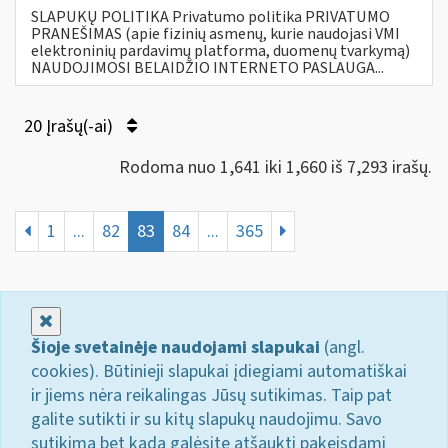
SLAPUKŲ POLITIKA Privatumo politika PRIVATUMO
PRANEŠIMAS (apie fizinių asmenų, kurie naudojasi VMI
elektroninių pardavimų platforma, duomenų tvarkymą)
NAUDOJIMOSI BELAIDŽIO INTERNETO PASLAUGA...
20 Įrašų(-ai)
Rodoma nuo 1,641 iki 1,660 iš 7,293 irašų.
1
...
82
83
84
...
365
Uždaryti
Šioje svetainėje naudojami slapukai
(angl.
cookies). Būtinieji slapukai įdiegiami automatiškai
ir jiems nėra reikalingas Jūsų sutikimas. Taip pat
galite sutikti ir su kitų slapukų naudojimu. Savo
sutikimą bet kada galėsite atšaukti pakeisdami