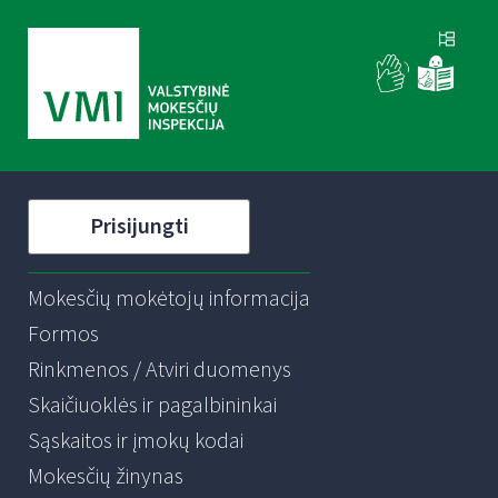
Prisijungti
Mokesčių mokėtojų informacija
Formos
Rinkmenos / Atviri duomenys
Skaičiuoklės ir pagalbininkai
Sąskaitos ir įmokų kodai
Mokesčių žinynas