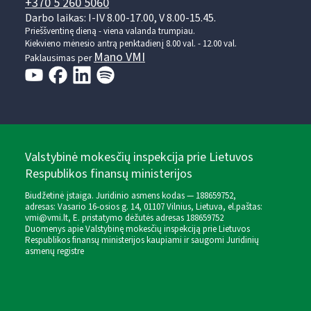
+370 5 260 5060
Darbo laikas: I-IV 8.00-17.00, V 8.00-15.45.
Prieššventinę dieną - viena valanda trumpiau.
Kiekvieno mėnesio antrą penktadienį 8.00 val. - 12.00 val.
Mano VMI
Paklausimas per
Valstybinė mokesčių inspekcija prie Lietuvos
Respublikos finansų ministerijos
Biudžetinė įstaiga. Juridinio asmens kodas — 188659752,
adresas: Vasario 16-osios g. 14, 01107 Vilnius, Lietuva, el.paštas:
vmi@vmi.lt
, E. pristatymo dėžutės adresas 188659752
Duomenys apie Valstybinę mokesčių inspekciją prie Lietuvos
Respublikos finansų ministerijos kaupiami ir saugomi Juridinių
asmenų registre