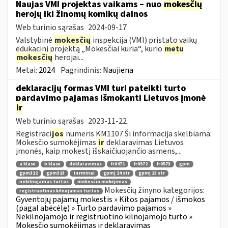
Naujas VMI projektas vaikams – nuo
mokesčių
herojų iki žinomų komikų dainos
Web turinio sąrašas
2024-09-17
Valstybinė
mokesčių
inspekcija (VMI) pristato vaikų
edukacinį projektą „Mokesčiai kuria“, kurio
metu
mokesčių
herojai...
Metai:
2024
Pagrindinis:
Naujiena
deklaracijų formas VMI turi pateikti turto
pardavimo pajamas išmokanti Lietuvos įmonė
ir
Web turinio sąrašas
2023-11-22
Registraci
jos
numeris KM1107 Ši informacija skelbiama:
Mokesčio sumokėjimas
ir
deklaravimas Lietuvos
įmonės, kaip mokestį išskaičiuojančio asmens,...
a klasė
b klasė
deklaravimas
fr0471
fr0572
fr0573
gpm
gpm312
gpm313
terminai
gpmį 24 str
gpmį 23 str
nekilnojamas turtas
mokesčio mokėjimas
Mokesčių žinyno kategorijos:
registruotinas kilnojamas turtas
Gyventojų pajamų mokestis » Kitos pajamos / išmokos
(pagal abėcėlę) » Turto pardavimo pajamos »
Nekilnojamojo ir registruotino kilnojamojo turto »
Mokesčio sumokėjimas ir deklaravimas