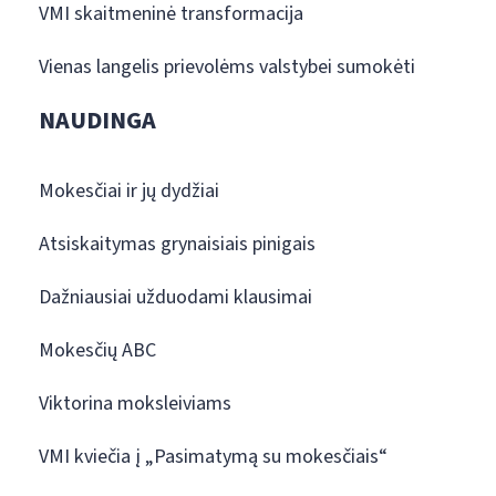
VMI skaitmeninė transformacija
Vienas langelis prievolėms valstybei sumokėti
NAUDINGA
Mokesčiai ir jų dydžiai
Atsiskaitymas grynaisiais pinigais
Dažniausiai užduodami klausimai
Mokesčių ABC
Viktorina moksleiviams
VMI kviečia į „Pasimatymą su mokesčiais“