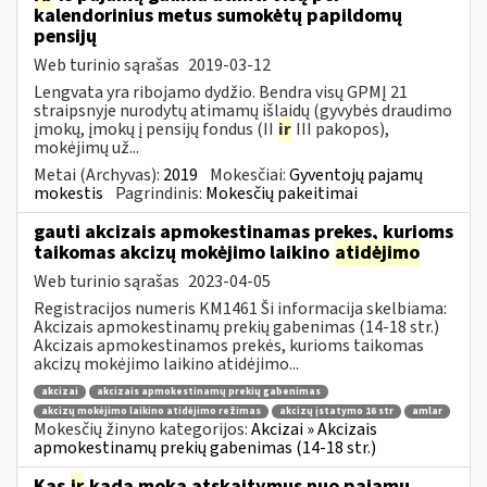
kalendorinius metus sumokėtų papildomų
pensijų
Web turinio sąrašas
2019-03-12
Lengvata yra ribojamo dydžio. Bendra visų GPMĮ 21
straipsnyje nurodytų atimamų išlaidų (gyvybės draudimo
įmokų, įmokų į pensijų fondus (II
ir
III pakopos),
mokėjimų už...
Metai (Archyvas):
2019
Mokesčiai:
Gyventojų pajamų
mokestis
Pagrindinis:
Mokesčių pakeitimai
gauti akcizais apmokestinamas prekes, kurioms
taikomas akcizų mokėjimo laikino
atidėjimo
Web turinio sąrašas
2023-04-05
Registracijos numeris KM1461 Ši informacija skelbiama:
Akcizais apmokestinamų prekių gabenimas (14-18 str.)
Akcizais apmokestinamos prekės, kurioms taikomas
akcizų mokėjimo laikino atidėjimo...
akcizai
akcizais apmokestinamų prekių gabenimas
akcizų mokėjimo laikino atidėjimo režimas
akcizų įstatymo 16 str
amlar
Mokesčių žinyno kategorijos:
Akcizai » Akcizais
apmokestinamų prekių gabenimas (14-18 str.)
Kas
ir
kada moka atskaitymus nuo pajamų