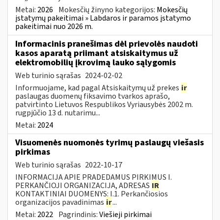
Metai:
2026
Mokesčių žinyno kategorijos:
Mokesčių
įstatymų pakeitimai » Labdaros ir paramos įstatymo
pakeitimai nuo 2026 m.
Informacinis pranešimas dėl prievolės naudoti
kasos aparatą priimant atsiskaitymus už
elektromobilių įkrovimą lauko sąlygomis
Web turinio sąrašas
2024-02-02
Informuojame, kad pagal Atsiskaitymų už prekes
ir
paslaugas duomenų fiksavimo tvarkos aprašo,
patvirtinto Lietuvos Respublikos Vyriausybės 2002 m.
rugpjūčio 13 d. nutarimu...
Metai:
2024
Visuomenės nuomonės tyrimų paslaugų viešasis
pirkimas
Web turinio sąrašas
2022-10-17
INFORMACIJA APIE PRADEDAMUS PIRKIMUS I.
PERKANČIOJI ORGANIZACIJA, ADRESAS
IR
KONTAKTINIAI DUOMENYS: I.1. Perkančiosios
organizacijos pavadinimas
ir
...
Metai:
2022
Pagrindinis:
Viešieji pirkimai