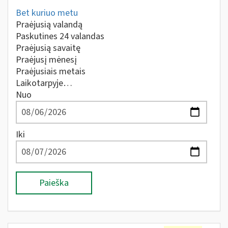
Bet kuriuo metu
Praėjusią valandą
Paskutines 24 valandas
Praėjusią savaitę
Praėjusį mėnesį
Praėjusiais metais
Laikotarpyje…
Nuo
Iki
Paieška