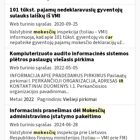
101 tūkst. pajamų nedeklaravusių gyventojų
sulauks laiškų iš VMI
Web turinio sąrašas
2020-09-25
Valstybinė
mokesčių
inspekcija (toliau – VMI)
informuoja, kad apie 101 tūkst. gyventojų vis d
ar
nepateikė gyventojų pajamų mokesčio deklaracijų už...
Kompiuterizuoto audito informacinės sistemos
plėtros paslaugų viešasis pirkima
Web turinio sąrašas
2022-05-05
INFORMACIJA APIE PRADEDAMUS PIRKIMUS Paslaugų
pirkimai I. PERKANČIOJI ORGANIZACIJA, ADRESAS
IR
KONTAKTINIAI DUOMENYS: I.1. Perkančiosios
organizacijos pavadinimas...
Metai:
2022
Pagrindinis:
Viešieji pirkimai
Informacinis pranešimas dėl
Mokesčių
administravimo įstatymo pakeitimo
Web turinio sąrašas
2024-06-28
Valstybinė
mokesčių
inspekcija prie Lietuvos
Respublikos finansų ministerijos (toliau — VMI prie FM)