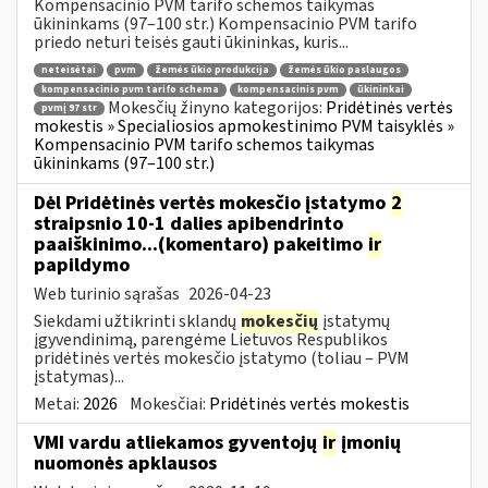
Kompensacinio PVM tarifo schemos taikymas
ūkininkams (97–100 str.) Kompensacinio PVM tarifo
priedo neturi teisės gauti ūkininkas, kuris...
neteisėtai
pvm
žemės ūkio produkcija
žemės ūkio paslaugos
kompensacinio pvm tarifo schema
kompensacinis pvm
ūkininkai
Mokesčių žinyno kategorijos:
Pridėtinės vertės
pvmį 97 str
mokestis » Specialiosios apmokestinimo PVM taisyklės »
Kompensacinio PVM tarifo schemos taikymas
ūkininkams (97–100 str.)
Dėl Pridėtinės vertės mokesčio įstatymo
2
straipsnio 10-1 dalies apibendrinto
paaiškinimo...(komentaro) pakeitimo
ir
papildymo
Web turinio sąrašas
2026-04-23
Siekdami užtikrinti sklandų
mokesčių
įstatymų
įgyvendinimą, parengėme Lietuvos Respublikos
pridėtinės vertės mokesčio įstatymo (toliau – PVM
įstatymas)...
Metai:
2026
Mokesčiai:
Pridėtinės vertės mokestis
VMI vardu atliekamos gyventojų
ir
įmonių
nuomonės apklausos