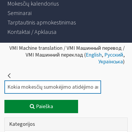
Mokesčių kalendorius
Seminarai
Tarptautinis apmokestinimas
Kontaktai / Apklausa
VMI Machine translation / VMI Машинный перевод /
VMI Машинний переклад (
English
,
Русский
,
Українська
)
Paieška
Kategorijos