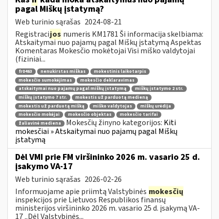
pagal Miškų įstatymą?
Web turinio sąrašas
2024-08-21
Registraci
jos
numeris KM1781 Ši informacija skelbiama:
Atskaitymai nuo pajamų pagal Miškų įstatymą Aspektas
Komentaras Mokesčio mokėtojai Visi miško valdytojai
(fiziniai...
fr0463
nenukirstas miškas
mokestinis laikotarpis
mokesčio sumokėjimas
mokesčio deklaravimas
atskaitymai nuo pajamų pagal miškų įstatymą
miškų įstatymo 2 str.
miškų įstatymo 7 str.
mokestis už parduotą medieną
mokestis už parduotą mišką
miško valdytojas
miškų urėdija
mokesčio mokėjai
mokesčio objektas
mokesčio tarifai
Mokesčių žinyno kategorijos:
Kiti
žaliavinė mediena
mokesčiai » Atskaitymai nuo pajamų pagal Miškų
įstatymą
Dėl VMI prie FM viršininko 2026 m. vasario 25 d.
įsakymo VA-17
Web turinio sąrašas
2026-02-26
Informuojame apie priimtą Valstybinės
mokesčių
inspekcijos prie Lietuvos Respublikos finansų
ministerijos viršininko 2026 m. vasario 25 d. įsakymą VA-
17 „Dėl Valstybinės...