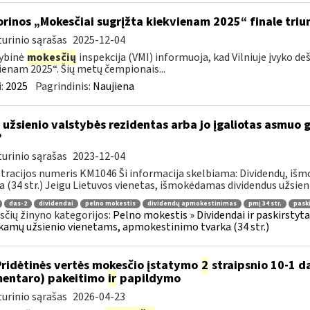
orinos „Mokesčiai sugrįžta kiekvienam 2025“ finale triu
urinio sąrašas
2025-12-04
ybinė
mokesčių
inspekcija (VMI) informuoja, kad Vilniuje įvyko de
ienam 2025“. Šių metų čempionais...
:
2025
Pagrindinis:
Naujiena
 užsienio valstybės rezidentas arba jo įgaliotas asmuo 
?
urinio sąrašas
2023-12-04
tracijos numeris KM1046 Ši informacija skelbiama: Dividendų, i
a (34 str.) Jeigu Lietuvos vienetas, išmokėdamas dividendus užsieni
das-2
dividendai
pelno mokestis
dividendų apmokestinimas
pmį 34 str.
pask
čių žinyno kategorijos:
Pelno mokestis » Dividendai ir paskirstytas
amų užsienio vienetams, apmokestinimo tvarka (34 str.)
Pridėtinės vertės mokesčio įstatymo
2
straipsnio 10-1 da
entaro) pakeitimo
ir
papildymo
urinio sąrašas
2026-04-23