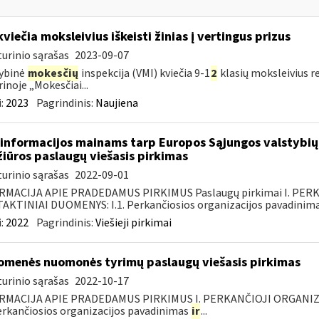
kviečia moksleivius iškeisti žinias į vertingus prizus
urinio sąrašas
2023-09-07
ybinė
mokesčių
inspekcija (VMI) kviečia 9-1
2
klasių moksleivius r
rinoje „Mokesčiai...
:
2023
Pagrindinis:
Naujiena
informacijos mainams tarp Europos Sąjungos valstybių 
žiūros paslaugų viešasis pirkimas
urinio sąrašas
2022-09-01
RMACIJA APIE PRADEDAMUS PIRKIMUS Paslaugų pirkimai I. PER
KTINIAI DUOMENYS: I.1. Perkančiosios organizacijos pavadinimas
:
2022
Pagrindinis:
Viešieji pirkimai
omenės nuomonės tyrimų paslaugų viešasis pirkimas
urinio sąrašas
2022-10-17
RMACIJA APIE PRADEDAMUS PIRKIMUS I. PERKANČIOJI ORGANIZ
Perkančiosios organizacijos pavadinimas
ir
...