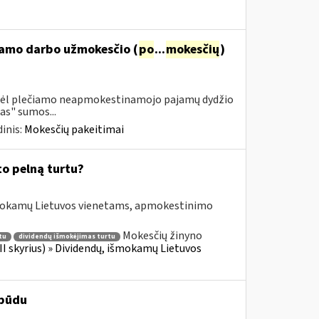
namo darbo užmokesčio (
po
...
mokesčių
)
 dėl plečiamo neapmokestinamojo pajamų dydžio
as" sumos...
inis:
Mokesčių pakeitimai
to pelną turtu?
išmokamų Lietuvos vienetams, apmokestinimo
Mokesčių žinyno
tu
dividendų išmokėjimas turtu
II skyrius) » Dividendų, išmokamų Lietuvos
 būdu