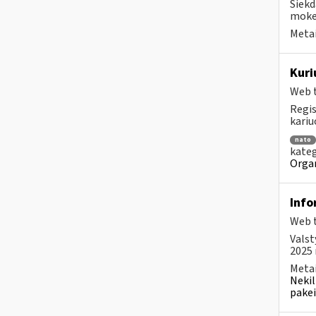
Siekd
mokes
Metai
Kuri
Web t
Regis
kariu
nato
kateg
Organ
Info
Web t
Valst
2025 m
Metai
Nekil
pakei