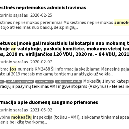
stinės nepriemokos administravimas
urinio sąrašas
2020-02-25
stinės nepriemokos perėmimas Mokestinės nepriemokos
sumok
ojo atleidimas nuo baudų, delspinigių...
etuvos įmonė gali mokestiniu laikotarpiu nuo mokamų
boje
ar
valdyboje, paskolų komitete, mokamo vietoj ta
es, 2019 m. viršijančios 120 VDU, 2020 m. – 84 VDU, 202
urinio sąrašas
2020-02-07
traci
jos
numeris KM2458 Ši informacija skelbiama: Mėnesinė paj
tojui 2019 metais mokamų tantjemų ar atlygio už veiklą...
Mokesčių žinyno katego
os
stebėtojų tarybos
tantjemos
pajamų mokestis
racijų ir pažymų teikimas VMI ir gyventojams (V skyrius) » Mėnes
rmacija apie duomenų saugumo priemones
urinio sąrašas
2021-06-02
ybinė
mokesčių
inspekcija (toliau – VMI), siekdama tinkamai aps
nis bei kitą tvarkomą...