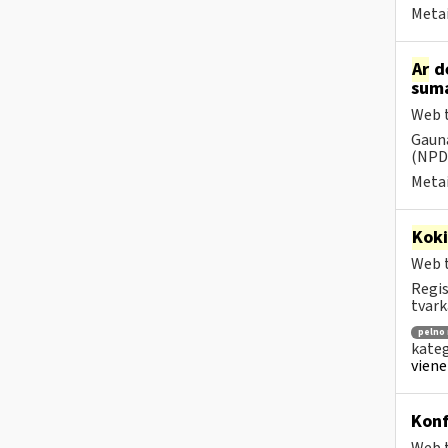
Metai
Ar
dė
suma
Web t
Gauna
(NPD)
Metai
Kok
Web t
Regis
tvark
pelno
kateg
viene
Konf