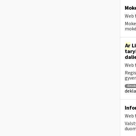
Moke
Web t
Moke
mokėt
Ar
Li
tary
dali
Web t
Regis
gyven
išmok
dekla
Info
Web t
Valst
duome