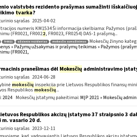
enio valstybės rezidento prašymas sumažinti išskaičiu
eikimo
tvarka
?
urinio sąrašas
2025-04-02
tracijos numeris KM1534 Ši informacija skelbiama: Pažymos (praš
nimu (FR0021, FR002
2
, FR0023, FR0254) DAS-1 prašymą...
Mokesčių žinyno kateg
fr0021
užsienio rezidentas
mokesčio sumažinimas
nys » Pažymų užsakymas ir prašymų teikimas » Pažymos (prašyma
nimu (FR0021,
rmacinis pranešimas dėl
Mokesčių
administravimo įstat
urinio sąrašas
2024-06-28
ybinė
mokesčių
inspekcija prie Lietuvos Respublikos finansų mini
vos Respublikos
mokesčių
...
:
2024
Mokesčių įstatymų pakeitimai:
MĮP 2021 » Mokesčių admin
Lietuvos Respublikos akcizų įstatymo 37 straipsnio 3 dal
 m. vasario 20 d.
urinio sąrašas
2023-12-11
muojame, kad, vadovaujantis Lietuvos Respublikos akcizų įstatymo 