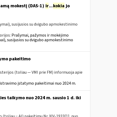
ojamą mokestį (DAS-1)
ir
...
kokia
jo
ymai), susijusios su dvigubo apmokestinimo
orijos:
Prašymai, pažymos ir mokėjimo
i), susijusios su dvigubo apmokestinimo
ymo pakeitimo
sterijos (toliau — VMI prie FM) informuoja apie
istravimo įstatymo pakeitimai nuo 2024 m.
ies taikymo nuo 2024 m. sausio 1 d. iki
(toliau − AĮ) pakeitimu Nr. XIV-1933[1], nuo