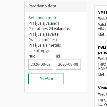
Parodymo data
VMI 
Bet kuriuo metu
Web t
Praėjusią valandą
Valst
Paskutines 24 valandas
vikto
Praėjusią savaitę
Metai
Praėjusį mėnesį
Praėjusiais metais
PVM 
Laikotarpyje…
prie
Nuo
Iki
Web t
INFO
KONTA
Metai
Paieška
Visu
Web t
INFO
I.1. 