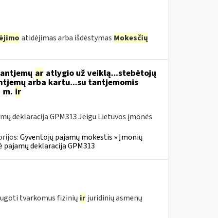
ėjimo
atidėjimas arba išdėstymas
Mokesčių
 tantjemų
ar
atlygio už veiklą...stebėtojų
ntjemų arba kartu...su tantjemomis
1 m.
ir
amų deklaracija GPM313 Jeigu Lietuvos įmonės
rijos:
Gyventojų pajamų mokestis » Įmonių
inė pajamų deklaracija GPM313
augoti tvarkomus fizinių
ir
juridinių asmenų