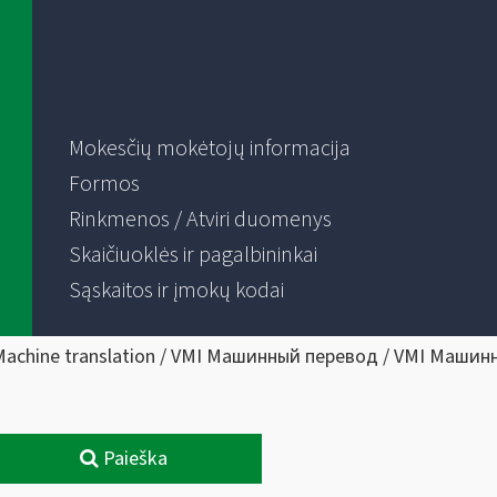
Mokesčių mokėtojų informacija
Formos
Rinkmenos / Atviri duomenys
Skaičiuoklės ir pagalbininkai
Sąskaitos ir įmokų kodai
Machine translation / VMI Машинный перевод / VMI Машин
Paieška