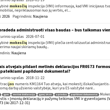
urinio sąrašas
2026-01-19
ybinė
mokesčių
inspekcija (VMI) informuoja, kad VMI inicijavus tv
obiliai, nepriklausomai nuo jų vertės, el....
:
2026
Pagrindinis:
Naujiena
pradeda administruoti visas baudas – bus taikomas vien
urinio sąrašas
2026-07-01
ybinė
mokesčių
inspekcija (VMI) plečia centralizuotai administru
erima naujai skiriamų baudų...
ndinis:
Naujiena
ais atvejais pildant metinės deklaracijos FR0573 formos 
 pateikiami papildomi dokumentai?
urinio sąrašas
2018-11-22
traci
jos
numeris KM1164 Tuo atveju, kai mokestį išskaičiuojantis
mą darbą užsienio valstybėje, kuri yra ES valstybė narė...
Mokes
gpm
metinė deklaracija
gpmį 24 str
a priedas
papildomi dokumentai
tis » Įmonių deklaracijų ir pažymų teikimas VMI ir gyventojams (V 
3 (iki 2017-12-31)