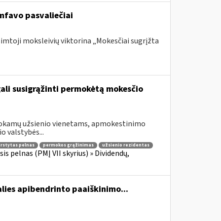
mfavo pasvaliečiai
šimtoji moksleivių viktorina „Mokesčiai sugrįžta
gali susigrąžinti permokėtą mokesčio
šmokamų užsienio vienetams, apmokestinimo
o valstybės...
irstytas pelnas
permokos grąžinimas
užsienio rezidentas
is pelnas (PMĮ VII skyrius) » Dividendų,
lies apibendrinto paaiškinimo...