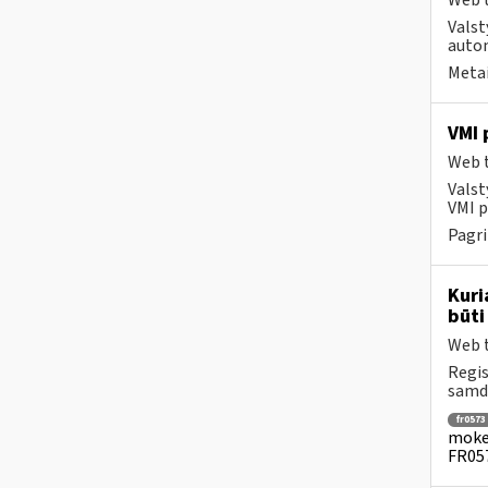
Web t
Valst
autom
Metai
VMI 
Web t
Valst
VMI p
Pagri
Kuri
būti
Web t
Regis
samdo
fr0573
mokes
FR057