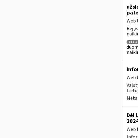
užsi
pat
Web t
Regis
naiki
das-1
duome
naiki
Info
Web t
Valst
Lietu
Metai
Dėl 
2024
Web t
Infor