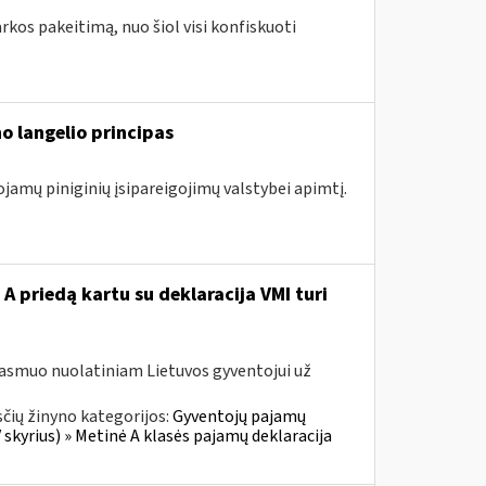
arkos pakeitimą, nuo šiol visi konfiskuoti
o langelio principas
ojamų piniginių įsipareigojimų valstybei apimtį.
A priedą kartu su deklaracija VMI turi
 asmuo nuolatiniam Lietuvos gyventojui už
čių žinyno kategorijos:
Gyventojų pajamų
skyrius) » Metinė A klasės pajamų deklaracija