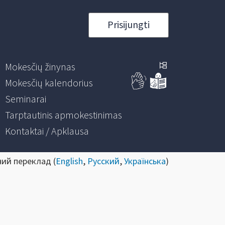
Prisijungti
Mokesčių žinynas
Mokesčių kalendorius
Seminarai
Tarptautinis apmokestinimas
Kontaktai / Apklausa
ний переклад (
English
,
Русский
,
Українська
)