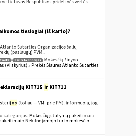
me Lietuvos Respublikos pridėtinės vertės
komos tiesiogiai (iš karto)?
Atlanto Sutarties Organizacijos šalių
ekių (paslaugų) PVM...
Mokesčių žinyno
tvarka
pariteto principas
as (VI skyrius) » Prekės Šiaurės Atlanto Sutarties
deklaracijų KIT715
ir
KIT711
steri
jos
(toliau — VMI prie FM), informuoja, jog
o kategorijos:
Mokesčių įstatymų pakeitimai »
pakeitimai » Nekilnojamojo turto mokesčio