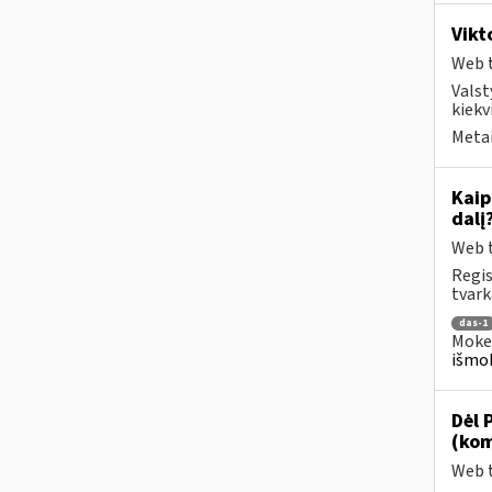
Vikt
Web t
Valst
kiekv
Metai
Kaip
dalį
Web t
Regis
tvark
das-1
Mokes
išmok
Dėl 
(kom
Web t