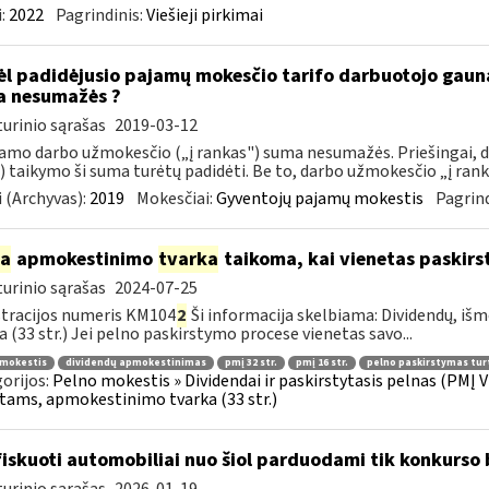
:
2022
Pagrindinis:
Viešieji pirkimai
l padidėjusio pajamų mokesčio tarifo darbuotojo gau
 nesumažės ?
urinio sąrašas
2019-03-12
mo darbo užmokesčio („į rankas") suma nesumažės. Priešingai,
 taikymo ši suma turėtų padidėti. Be to, darbo užmokesčio „į rank
 (Archyvas):
2019
Mokesčiai:
Gyventojų pajamų mokestis
Pagrind
ia
apmokestinimo
tvarka
taikoma, kai vienetas paskirs
urinio sąrašas
2024-07-25
tracijos numeris KM104
2
Ši informacija skelbiama: Dividendų, 
a (33 str.) Jei pelno paskirstymo procese vienetas savo...
 mokestis
dividendų apmokestinimas
pmį 32 str.
pmį 16 str.
pelno paskirstymas tur
orijos:
Pelno mokestis » Dividendai ir paskirstytasis pelnas (PMĮ V
tams, apmokestinimo tvarka (33 str.)
iskuoti automobiliai nuo šiol parduodami tik konkurso