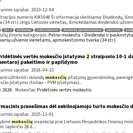
?
urinio sąrašas
2023-12-04
tracijos numeris KM1046 Ši informacija skelbiama: Dividendų, i
a (34 str.) Jeigu Lietuvos vienetas, išmokėdamas dividendus užsieni
das-2
dividendai
pelno mokestis
dividendų apmokestinimas
pmį 34 str.
pask
čių žinyno kategorijos:
Pelno mokestis » Dividendai ir paskirstytas
amų užsienio vienetams, apmokestinimo tvarka (34 str.)
Pridėtinės vertės mokesčio įstatymo
2
straipsnio 10-1 da
entaro) pakeitimo
ir
papildymo
urinio sąrašas
2026-04-23
ami užtikrinti sklandų
mokesčių
įstatymų įgyvendinimą, parengė
čio įstatymo (toliau – PVM įstatymas)...
:
2026
Mokesčiai:
Pridėtinės vertės mokestis
rmacinis pranešimas dėl nekilnojamojo turto mokesčio 
urinio sąrašas
2025-12-01
ybinė
mokesčių
inspekcija prie Lietuvos Respublikos finansų mini
. lapkričio 28 d....