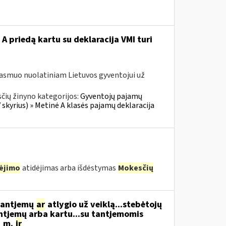
A priedą kartu su deklaracija VMI turi
 asmuo nuolatiniam Lietuvos gyventojui už
čių žinyno kategorijos:
Gyventojų pajamų
skyrius) » Metinė A klasės pajamų deklaracija
ėjimo
atidėjimas arba išdėstymas
Mokesčių
 tantjemų
ar
atlygio už veiklą...stebėtojų
ntjemų arba kartu...su tantjemomis
1 m.
ir