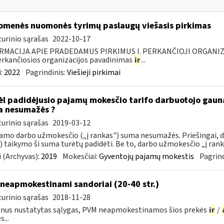
omenės nuomonės tyrimų paslaugų viešasis pirkimas
urinio sąrašas
2022-10-17
RMACIJA APIE PRADEDAMUS PIRKIMUS I. PERKANČIOJI ORGANIZ
Perkančiosios organizacijos pavadinimas
ir
...
:
2022
Pagrindinis:
Viešieji pirkimai
l padidėjusio pajamų mokesčio tarifo darbuotojo gau
 nesumažės ?
urinio sąrašas
2019-03-12
mo darbo užmokesčio („į rankas") suma nesumažės. Priešingai,
 taikymo ši suma turėtų padidėti. Be to, darbo užmokesčio „į rank
 (Archyvas):
2019
Mokesčiai:
Gyventojų pajamų mokestis
Pagrind
neapmokestinami sandoriai (20-40 str.)
urinio sąrašas
2018-11-28
nus nustatytas sąlygas, PVM neapmokestinamos šios prekės
ir
/
...