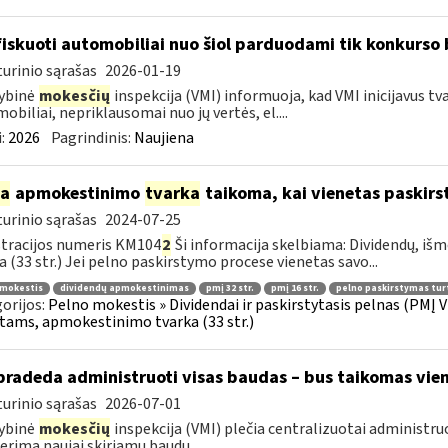
iskuoti automobiliai nuo šiol parduodami tik konkurso
urinio sąrašas
2026-01-19
ybinė
mokesčių
inspekcija (VMI) informuoja, kad VMI inicijavus tv
obiliai, nepriklausomai nuo jų vertės, el....
:
2026
Pagrindinis:
Naujiena
ia
apmokestinimo
tvarka
taikoma, kai vienetas paskirs
urinio sąrašas
2024-07-25
tracijos numeris KM104
2
Ši informacija skelbiama: Dividendų, 
a (33 str.) Jei pelno paskirstymo procese vienetas savo...
 mokestis
dividendų apmokestinimas
pmį 32 str.
pmį 16 str.
pelno paskirstymas tur
orijos:
Pelno mokestis » Dividendai ir paskirstytasis pelnas (PMĮ V
tams, apmokestinimo tvarka (33 str.)
pradeda administruoti visas baudas – bus taikomas vien
urinio sąrašas
2026-07-01
ybinė
mokesčių
inspekcija (VMI) plečia centralizuotai administru
erima naujai skiriamų baudų...