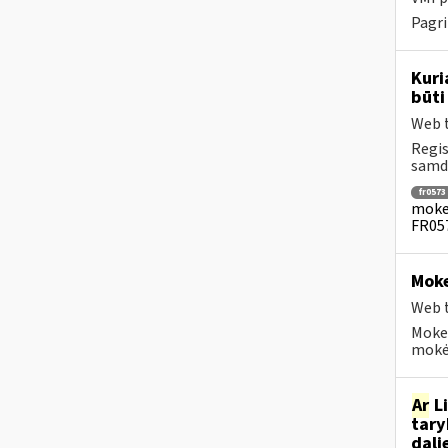
Pagri
Kuri
būti
Web t
Regis
samdo
fr0573
mokes
FR057
Moke
Web t
Moke
mokėt
Ar
Li
tary
dali