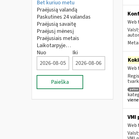
Bet kuriuo metu
Praėjusią valandą
Konf
Paskutines 24 valandas
Web t
Praėjusią savaitę
Valst
Praėjusį mėnesį
autom
Praėjusiais metais
Metai
Laikotarpyje…
Nuo
Iki
Kok
Web t
Regis
tvark
Paieška
pelno
kateg
viene
VMI 
Web t
Valst
VMI p