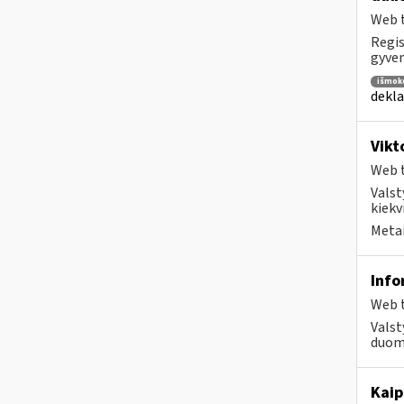
Web t
Regis
gyven
išmok
dekla
Vikt
Web t
Valst
kiekv
Metai
Info
Web t
Valst
duome
Kaip