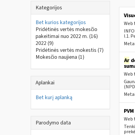
Kategorijos
Visu
Bet kurios kategorijos
Web t
Pridėtinės vertės mokesčio
INFO
pakeitimai nuo 2022 m.
(16)
I.1. 
2022
(9)
Metai
Pridėtinės vertės mokestis
(7)
Mokesčio naujiena
(1)
Ar
dė
suma
Web t
Gauna
Aplankai
(NPD)
Metai
Bet kurį aplanką
PVM 
Web t
Parodymo data
Tenki
prekės