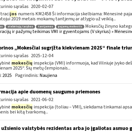
urinio sąrašas
2020-02-07
traci
jos
numeris KM2458 Ši informacija skelbiama: Mėnesinė paj
tojui 2019 metais mokamų tantjemų ar atlygio už veiklą...
Mokesčių žinyno katego
os
stebėtojų tarybos
tantjemos
pajamų mokestis
racijų ir pažymų teikimas VMI ir gyventojams (V skyrius) » Mėnes
orinos „Mokesčiai sugrįžta kiekvienam 2025“ finale triu
urinio sąrašas
2025-12-04
ybinė
mokesčių
inspekcija (VMI) informuoja, kad Vilniuje įvyko de
ienam 2025“. Šių metų čempionais...
:
2025
Pagrindinis:
Naujiena
rmacija apie duomenų saugumo priemones
urinio sąrašas
2021-06-02
ybinė
mokesčių
inspekcija (toliau – VMI), siekdama tinkamai aps
nis bei kitą tvarkomą...
 užsienio valstybės rezidentas arba jo įgaliotas asmuo 