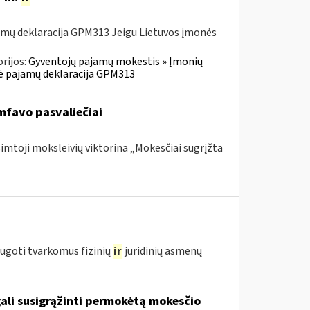
amų deklaracija GPM313 Jeigu Lietuvos įmonės
rijos:
Gyventojų pajamų mokestis » Įmonių
inė pajamų deklaracija GPM313
mfavo pasvaliečiai
šimtoji moksleivių viktorina „Mokesčiai sugrįžta
augoti tvarkomus fizinių
ir
juridinių asmenų
gali susigrąžinti permokėtą mokesčio