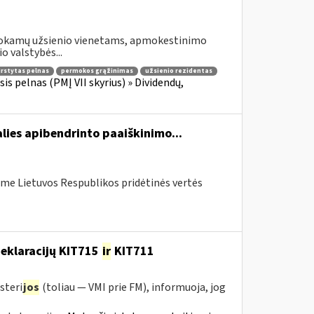
šmokamų užsienio vienetams, apmokestinimo
o valstybės...
irstytas pelnas
permokos grąžinimas
užsienio rezidentas
is pelnas (PMĮ VII skyrius) » Dividendų,
lies apibendrinto paaiškinimo...
me Lietuvos Respublikos pridėtinės vertės
deklaracijų KIT715
ir
KIT711
steri
jos
(toliau — VMI prie FM), informuoja, jog