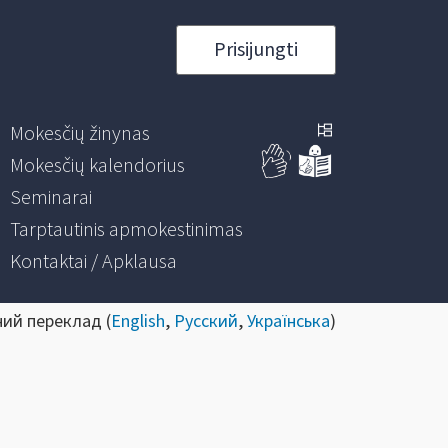
Prisijungti
Mokesčių žinynas
Mokesčių kalendorius
Seminarai
Tarptautinis apmokestinimas
Kontaktai / Apklausa
ний переклад (
English
,
Русский
,
Українська
)