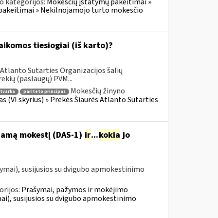
o kategorijos:
Mokesčių įstatymų pakeitimai »
pakeitimai » Nekilnojamojo turto mokesčio
komos tiesiogiai (iš karto)?
Atlanto Sutarties Organizacijos šalių
ekių (paslaugų) PVM...
Mokesčių žinyno
tvarka
pariteto principas
as (VI skyrius) » Prekės Šiaurės Atlanto Sutarties
ojamą mokestį (DAS-1)
ir
...
kokia
jo
ymai), susijusios su dvigubo apmokestinimo
orijos:
Prašymai, pažymos ir mokėjimo
i), susijusios su dvigubo apmokestinimo