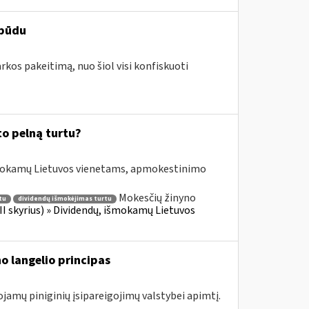
 būdu
arkos pakeitimą, nuo šiol visi konfiskuoti
to pelną turtu?
išmokamų Lietuvos vienetams, apmokestinimo
Mokesčių žinyno
tu
dividendų išmokėjimas turtu
II skyrius) » Dividendų, išmokamų Lietuvos
o langelio principas
ojamų piniginių įsipareigojimų valstybei apimtį.