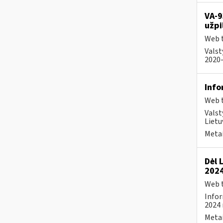
VA-9
užpi
Web t
Valst
2020-
Info
Web t
Valst
Lietu
Metai
Dėl 
2024
Web t
Infor
2024 
Metai