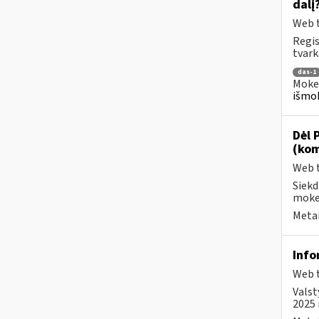
dalį
Web t
Regis
tvark
das-1
Mokes
išmok
Dėl 
(kom
Web t
Siekd
mokes
Metai
Info
Web t
Valst
2025 m