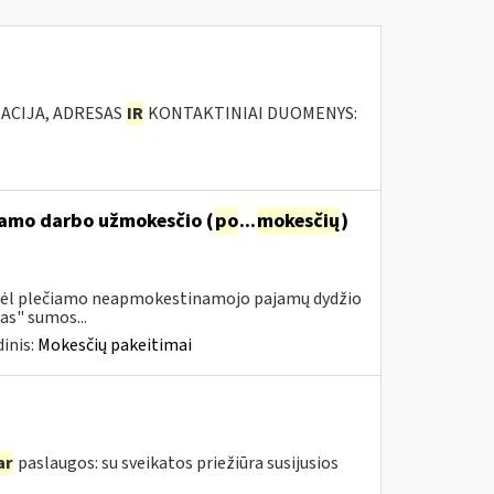
ACIJA, ADRESAS
IR
KONTAKTINIAI DUOMENYS:
namo darbo užmokesčio (
po
...
mokesčių
)
 dėl plečiamo neapmokestinamojo pajamų dydžio
as" sumos...
inis:
Mokesčių pakeitimai
ar
paslaugos: su sveikatos priežiūra susijusios