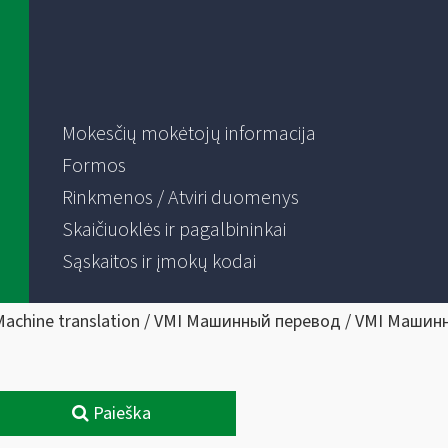
Mokesčių mokėtojų informacija
Formos
Rinkmenos / Atviri duomenys
Skaičiuoklės ir pagalbininkai
Sąskaitos ir įmokų kodai
Machine translation / VMI Машинный перевод / VMI Машин
Paieška