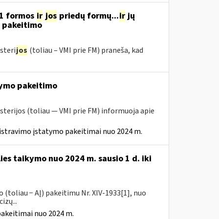
11 formos
ir
jos
priedų formų...
ir
jų
“ pakeitimo
steri
jos
(toliau – VMI prie FM) praneša, kad
ymo pakeitimo
sterijos (toliau — VMI prie FM) informuoja apie
istravimo įstatymo pakeitimai nuo 2024 m.
ies taikymo nuo 2024 m. sausio 1 d. iki
(toliau − AĮ) pakeitimu Nr. XIV-1933[1], nuo
izų...
pakeitimai nuo 2024 m.