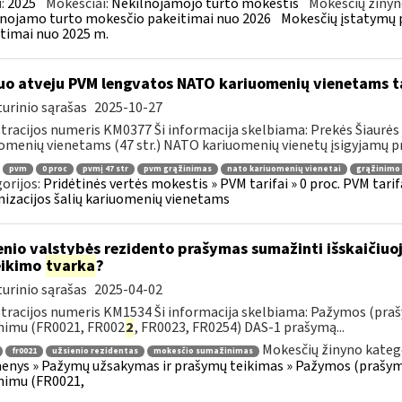
:
2025
Mokesčiai:
Nekilnojamojo turto mokestis
Mokesčių žinyn
nojamo turto mokesčio pakeitimai nuo 2026
Mokesčių įstatymų 
timai nuo 2025 m.
uo atveju PVM lengvatos NATO kariuomenių vienetams tai
urinio sąrašas
2025-10-27
tracijos numeris KM0377 Ši informacija skelbiama: Prekės Šiaurės 
omenių vienetams (47 str.) NATO kariuomenių vienetų įsigyjamų pr
pvm
0 proc
pvmį 47 str
pvm grąžinimas
nato kariuomenių vienetai
grąžinimo 
orijos:
Pridėtinės vertės mokestis » PVM tarifai » 0 proc. PVM tarif
izacijos šalių kariuomenių vienetams
enio valstybės rezidento prašymas sumažinti išskaičiu
eikimo
tvarka
?
urinio sąrašas
2025-04-02
tracijos numeris KM1534 Ši informacija skelbiama: Pažymos (praš
nimu (FR0021, FR002
2
, FR0023, FR0254) DAS-1 prašymą...
Mokesčių žinyno kateg
fr0021
užsienio rezidentas
mokesčio sumažinimas
nys » Pažymų užsakymas ir prašymų teikimas » Pažymos (prašyma
nimu (FR0021,