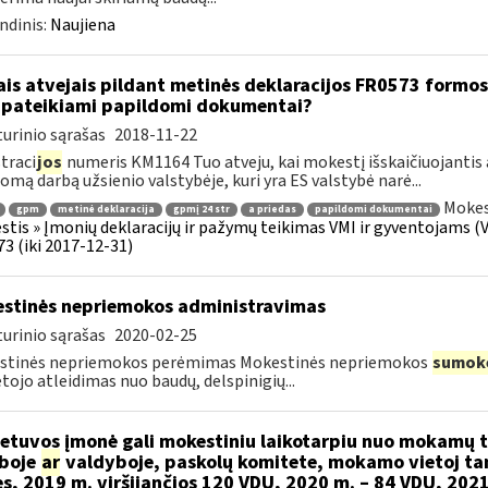
ndinis:
Naujiena
ais atvejais pildant metinės deklaracijos FR0573 formos 
 pateikiami papildomi dokumentai?
urinio sąrašas
2018-11-22
traci
jos
numeris KM1164 Tuo atveju, kai mokestį išskaičiuojantis
mą darbą užsienio valstybėje, kuri yra ES valstybė narė...
Mokes
gpm
metinė deklaracija
gpmį 24 str
a priedas
papildomi dokumentai
tis » Įmonių deklaracijų ir pažymų teikimas VMI ir gyventojams (V 
3 (iki 2017-12-31)
stinės nepriemokos administravimas
urinio sąrašas
2020-02-25
stinės nepriemokos perėmimas Mokestinės nepriemokos
sumok
ojo atleidimas nuo baudų, delspinigių...
etuvos įmonė gali mokestiniu laikotarpiu nuo mokamų
boje
ar
valdyboje, paskolų komitete, mokamo vietoj ta
es, 2019 m. viršijančios 120 VDU, 2020 m. – 84 VDU, 202