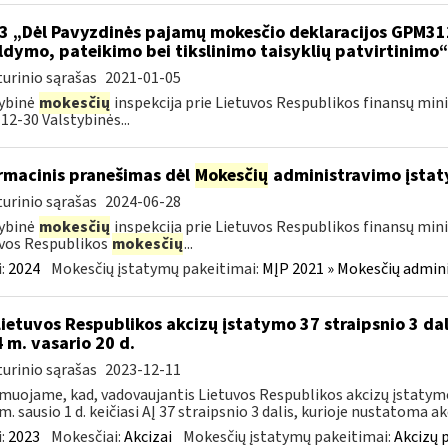
3 „Dėl Pavyzdinės pajamų mokesčio deklaracijos GPM3
ldymo, pateikimo bei tikslinimo taisyklių patvirtinimo
urinio sąrašas
2021-01-05
ybinė
mokesčių
inspekcija prie Lietuvos Respublikos finansų mini
12-30 Valstybinės...
rmacinis pranešimas dėl
Mokesčių
administravimo įstat
urinio sąrašas
2024-06-28
ybinė
mokesčių
inspekcija prie Lietuvos Respublikos finansų mini
vos Respublikos
mokesčių
...
:
2024
Mokesčių įstatymų pakeitimai:
MĮP 2021 » Mokesčių admin
Lietuvos Respublikos akcizų įstatymo 37 straipsnio 3 dal
 m. vasario 20 d.
urinio sąrašas
2023-12-11
muojame, kad, vadovaujantis Lietuvos Respublikos akcizų įstatymo 
m. sausio 1 d. keičiasi AĮ 37 straipsnio 3 dalis, kurioje nustatoma akc
:
2023
Mokesčiai:
Akcizai
Mokesčių įstatymų pakeitimai:
Akcizų 