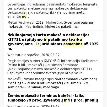
Gyventojas, norėdamas pasinaudoti mokesčio lengvata,
turi pateikti metinę pajamų mokesčio deklaraciją.
Deklaraciją reikia pateikti iki kalendorinių metų,
einančių
po
...
Metai (Archyvas):
2019
Mokesčiai:
Gyventojų pajamų
mokestis
Pagrindinis:
Mokesčių pakeitimai
Nekilnojamojo turto mokesčio deklaracijos
KIT711 užpildymo
ir
pateikimo
tvarka
gyventojams...
ir
juridiniams
asmenims
už 2025
m.
Web turinio sąrašas
2026-02-02
Registracijos numeris KM3145 Ši informacija skelbiama:
Pelno ir kitų mokesčių klausimais Seminaro
„Nekilnojamojo turto mokesčio deklaracijos KIT711
užpildymo ir pateikimo tvarka gyventojams ir...
Mokesčių žinyno kategorijos:
VMI seminarai » Seminarų
medžiaga » Pelno ir kitų mokesčių klausimais
VMI
seminarai » Seminarų medžiaga
Žemės mokesčio terminas baigėsi - laiku
sumokėjo 79 proc. gyventojų
ir
91 proc. įmonių
Web turinio sąrašas
2025-11-18