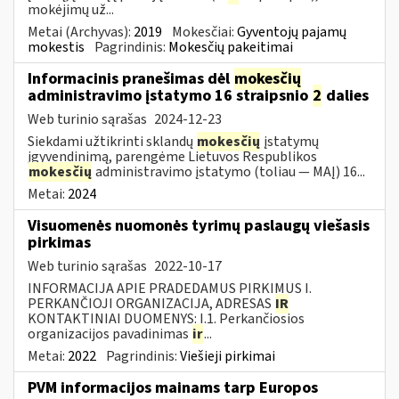
mokėjimų už...
Metai (Archyvas):
2019
Mokesčiai:
Gyventojų pajamų
mokestis
Pagrindinis:
Mokesčių pakeitimai
Informacinis pranešimas dėl
mokesčių
administravimo įstatymo 16 straipsnio
2
dalies
Web turinio sąrašas
2024-12-23
Siekdami užtikrinti sklandų
mokesčių
įstatymų
įgyvendinimą, parengėme Lietuvos Respublikos
mokesčių
administravimo įstatymo (toliau — MAĮ) 16...
Metai:
2024
Visuomenės nuomonės tyrimų paslaugų viešasis
pirkimas
Web turinio sąrašas
2022-10-17
INFORMACIJA APIE PRADEDAMUS PIRKIMUS I.
PERKANČIOJI ORGANIZACIJA, ADRESAS
IR
KONTAKTINIAI DUOMENYS: I.1. Perkančiosios
organizacijos pavadinimas
ir
...
Metai:
2022
Pagrindinis:
Viešieji pirkimai
PVM informacijos mainams tarp Europos