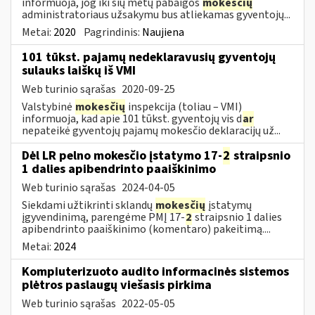
informuoja, jog iki šių metų pabaigos
mokesčių
administratoriaus užsakymu bus atliekamas gyventojų...
Metai:
2020
Pagrindinis:
Naujiena
101 tūkst. pajamų nedeklaravusių gyventojų
sulauks laiškų iš VMI
Web turinio sąrašas
2020-09-25
Valstybinė
mokesčių
inspekcija (toliau – VMI)
informuoja, kad apie 101 tūkst. gyventojų vis d
ar
nepateikė gyventojų pajamų mokesčio deklaracijų už...
Dėl LR pelno mokesčio įstatymo 17-
2
straipsnio
1 dalies apibendrinto paaiškinimo
Web turinio sąrašas
2024-04-05
Siekdami užtikrinti sklandų
mokesčių
įstatymų
įgyvendinimą, parengėme PMĮ 17-
2
straipsnio 1 dalies
apibendrinto paaiškinimo (komentaro) pakeitimą....
Metai:
2024
Kompiuterizuoto audito informacinės sistemos
plėtros paslaugų viešasis pirkima
Web turinio sąrašas
2022-05-05