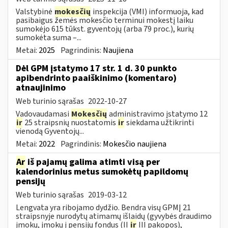
Valstybinė
mokesčių
inspekcija (VMI) informuoja, kad
pasibaigus žemės mokesčio terminui mokestį laiku
sumokėjo 615 tūkst. gyventojų (arba 79 proc.), kurių
sumokėta suma –...
Metai:
2025
Pagrindinis:
Naujiena
Dėl GPM įstatymo 17 str. 1 d. 30 punkto
apibendrinto paaiškinimo (komentaro)
atnaujinimo
Web turinio sąrašas
2022-10-27
Vadovaudamasi
Mokesčių
administravimo įstatymo 12
ir
25 straipsnių nuostatomis
ir
siekdama užtikrinti
vienodą Gyventojų...
Metai:
2022
Pagrindinis:
Mokesčio naujiena
Ar
iš pajamų galima atimti visą per
kalendorinius metus sumokėtų papildomų
pensijų
Web turinio sąrašas
2019-03-12
Lengvata yra ribojamo dydžio. Bendra visų GPMĮ 21
straipsnyje nurodytų atimamų išlaidų (gyvybės draudimo
įmokų, įmokų į pensijų fondus (II
ir
III pakopos),