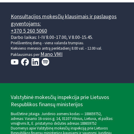
Konsultacijos mokesčių klausimais ir paslaugos
gyventojams:
+370 5 260 5060
Darbo laikas: I-IV 8.00-17.00, V 8.00-15.45.
Prieššventinę dieną - viena valanda trumpiau.
Kiekvieno mėnesio antrą penktadienį 8.00 val. - 12.00 val.
Mano VMI
Paklausimas per
Valstybinė mokesčių inspekcija prie Lietuvos
Respublikos finansų ministerijos
Biudžetinė įstaiga. Juridinio asmens kodas — 188659752,
adresas: Vasario 16-osios g. 14, 01107 Vilnius, Lietuva, el.paštas:
vmi@vmi.lt
, E. pristatymo dėžutės adresas 188659752
Duomenys apie Valstybinę mokesčių inspekciją prie Lietuvos
Respublikos finansų ministerijos kaupiami ir saugomi Juridinių