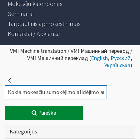
Mokesčių kalendorius
Seminarai
Tarptautinis apmokestinimas
Kontaktai / Apklausa
VMI Machine translation / VMI Машинный перевод /
VMI Машинний переклад (
English
,
Русский
,
Українська
)
Paieška
Kategorijos