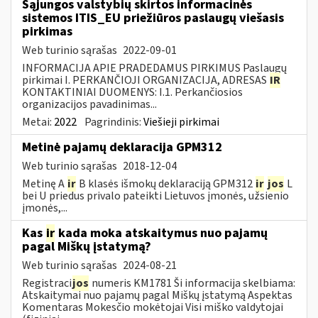
Sąjungos valstybių skirtos informacinės
sistemos ITIS_EU priežiūros paslaugų viešasis
pirkimas
Web turinio sąrašas
2022-09-01
INFORMACIJA APIE PRADEDAMUS PIRKIMUS Paslaugų
pirkimai I. PERKANČIOJI ORGANIZACIJA, ADRESAS
IR
KONTAKTINIAI DUOMENYS: I.1. Perkančiosios
organizacijos pavadinimas...
Metai:
2022
Pagrindinis:
Viešieji pirkimai
Metinė pajamų deklaracija GPM312
Web turinio sąrašas
2018-12-04
Metinę A
ir
B klasės išmokų deklaraciją GPM312
ir
jos
L
bei U priedus privalo pateikti Lietuvos įmonės, užsienio
įmonės,...
Kas
ir
kada moka atskaitymus nuo pajamų
pagal Miškų įstatymą?
Web turinio sąrašas
2024-08-21
Registraci
jos
numeris KM1781 Ši informacija skelbiama:
Atskaitymai nuo pajamų pagal Miškų įstatymą Aspektas
Komentaras Mokesčio mokėtojai Visi miško valdytojai