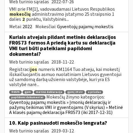
Web turinio sąrašas
2022-07-26
VMI prie FM[1], vadovaudamasi Lietuvos Respublikos
mokesčių
administravimo įstatymo 25 straipsnio 1
dalies
2
punktu, Valstybinės...
Metai:
2022
Mokesčiai:
Gyventojų pajamų mokestis
Kuriais atvejais pildant metinės deklaracijos
FR0573 formos A priedą kartu su deklaracija
VMI turi būti pateikiami papildomi
dokumentai?
Web turinio sąrašas
2018-11-22
Registraci
jos
numeris KM1164 Tuo atveju, kai mokestį
išskaičiuojantis asmuo nuolatiniam Lietuvos gyventojui
už samdomą darbą užsienio valstybėje, kuri yra ES
valstybė narė...
fr0573
gpm
metinė deklaracija
gpmį 24 str
a priedas
Mokesčių žinyno kategorijos:
papildomi dokumentai
Gyventojų pajamų mokestis » Įmonių deklaracijų ir
pažymų teikimas VMI ir gyventojams (V skyrius) » Metinė
A klasės pajamų deklaracija FR0573 (iki 2017-12-31)
10. Kaip pasinaudoti mokesčio lengvata?
Web turinio sąrašas
2019-03-12