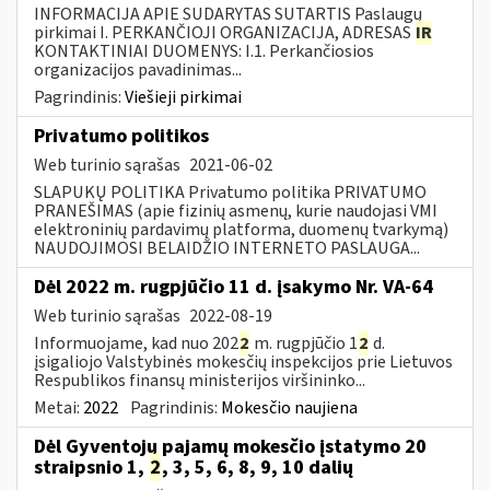
INFORMACIJA APIE SUDARYTAS SUTARTIS Paslaugų
pirkimai I. PERKANČIOJI ORGANIZACIJA, ADRESAS
IR
KONTAKTINIAI DUOMENYS: I.1. Perkančiosios
organizacijos pavadinimas...
Pagrindinis:
Viešieji pirkimai
Privatumo politikos
Web turinio sąrašas
2021-06-02
SLAPUKŲ POLITIKA Privatumo politika PRIVATUMO
PRANEŠIMAS (apie fizinių asmenų, kurie naudojasi VMI
elektroninių pardavimų platforma, duomenų tvarkymą)
NAUDOJIMOSI BELAIDŽIO INTERNETO PASLAUGA...
Dėl 2022 m. rugpjūčio 11 d. įsakymo Nr. VA-64
Web turinio sąrašas
2022-08-19
Informuojame, kad nuo 202
2
m. rugpjūčio 1
2
d.
įsigaliojo Valstybinės mokesčių inspekcijos prie Lietuvos
Respublikos finansų ministerijos viršininko...
Metai:
2022
Pagrindinis:
Mokesčio naujiena
Dėl Gyventojų pajamų mokesčio įstatymo 20
straipsnio 1,
2
, 3, 5, 6, 8, 9, 10 dalių