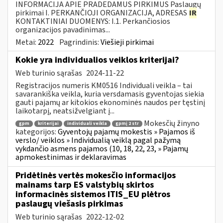
INFORMACIJA APIE PRADEDAMUS PIRKIMUS Paslaugų
pirkimai I. PERKANČIOJI ORGANIZACIJA, ADRESAS
IR
KONTAKTINIAI DUOMENYS: I.1. Perkančiosios
organizacijos pavadinimas...
Metai:
2022
Pagrindinis:
Viešieji pirkimai
Kokie yra individualios veiklos kriterijai?
Web turinio sąrašas
2024-11-22
Registracijos numeris KM0516 Individuali veikla – tai
savarankiška veikla, kuria versdamasis gyventojas siekia
gauti pajamų ar kitokios ekonominės naudos per tęstinį
laikotarpį, neatsižvelgiant į...
Mokesčių žinyno
gpm
kriterijai
individuali veikla
gpmį 2 str
kategorijos:
Gyventojų pajamų mokestis » Pajamos iš
verslo/ veiklos » Individualią veiklą pagal pažymą
vykdančio asmens pajamos (10, 18, 22, 23, » Pajamų
apmokestinimas ir deklaravimas
Pridėtinės vertės mokesčio informacijos
mainams tarp ES valstybių skirtos
informacinės sistemos ITIS_EU plėtros
paslaugų viešasis pirkimas
Web turinio sąrašas
2022-12-02