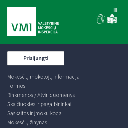
Prisijungti
Mokesčių mokėtojų informacija
Formos
Rinkmenos / Atviri duomenys
Skaičiuoklės ir pagalbininkai
Sąskaitos ir įmokų kodai
Mokesčių žinynas