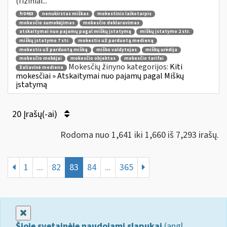
(fiziniai...
fr0463
nenukirstas miškas
mokestinis laikotarpis
mokesčio sumokėjimas
mokesčio deklaravimas
atskaitymai nuo pajamų pagal miškų įstatymą
miškų įstatymo 2 str.
miškų įstatymo 7 str.
mokestis už parduotą medieną
mokestis už parduotą mišką
miško valdytojas
miškų urėdija
mokesčio mokėjai
mokesčio objektas
mokesčio tarifai
Mokesčių žinyno kategorijos:
Kiti
žaliavinė mediena
mokesčiai » Atskaitymai nuo pajamų pagal Miškų
įstatymą
20 Įrašų(-ai)
Rodoma nuo 1,641 iki 1,660 iš 7,293 irašų.
1
...
82
83
84
...
365
Uždaryti
Šioje svetainėje naudojami slapukai
(angl.