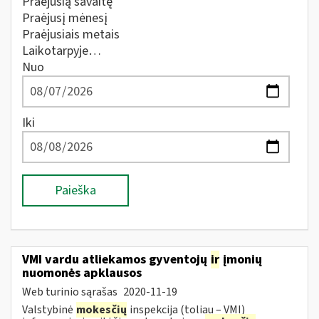
Praėjusią savaitę
Praėjusį mėnesį
Praėjusiais metais
Laikotarpyje…
Nuo
Iki
Paieška
VMI vardu atliekamos gyventojų
ir
įmonių
nuomonės apklausos
Web turinio sąrašas
2020-11-19
Valstybinė
mokesčių
inspekcija (toliau – VMI)