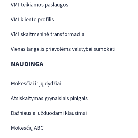
VMI teikiamos paslaugos
VMI kliento profilis
VMI skaitmeninė transformacija
Vienas langelis prievolėms valstybei sumokėti
NAUDINGA
Mokesčiai ir jų dydžiai
Atsiskaitymas grynaisiais pinigais
Dažniausiai užduodami klausimai
Mokesčių ABC