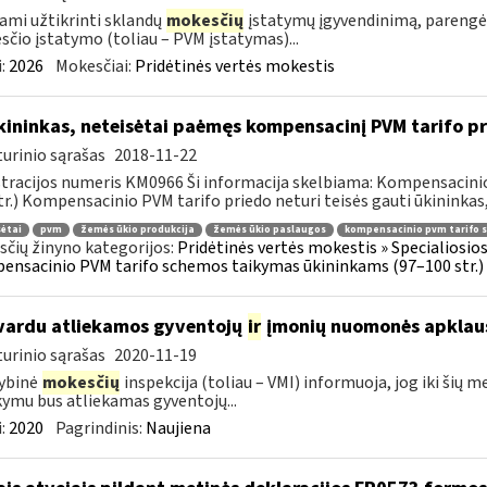
ami užtikrinti sklandų
mokesčių
įstatymų įgyvendinimą, parengė
čio įstatymo (toliau – PVM įstatymas)...
:
2026
Mokesčiai:
Pridėtinės vertės mokestis
ininkas, neteisėtai paėmęs kompensacinį PVM tarifo prie
urinio sąrašas
2018-11-22
tracijos numeris KM0966 Ši informacija skelbiama: Kompensacini
tr.) Kompensacinio PVM tarifo priedo neturi teisės gauti ūkininkas, 
ėtai
pvm
žemės ūkio produkcija
žemės ūkio paslaugos
kompensacinio pvm tarifo 
čių žinyno kategorijos:
Pridėtinės vertės mokestis » Specialiosi
nsacinio PVM tarifo schemos taikymas ūkininkams (97–100 str.)
vardu atliekamos gyventojų
ir
įmonių nuomonės apklau
urinio sąrašas
2020-11-19
ybinė
mokesčių
inspekcija (toliau – VMI) informuoja, jog iki šių 
ymu bus atliekamas gyventojų...
:
2020
Pagrindinis:
Naujiena