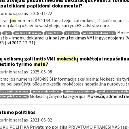
ais atvejais pildant metinės deklaracijos FR0573 formos 
 pateikiami papildomi dokumentai?
urinio sąrašas
2018-11-22
traci
jos
numeris KM1164 Tuo atveju, kai mokestį išskaičiuojantis
mą darbą užsienio valstybėje, kuri yra ES valstybė narė...
Mokes
gpm
metinė deklaracija
gpmį 24 str
a priedas
papildomi dokumentai
tis » Įmonių deklaracijų ir pažymų teikimas VMI ir gyventojams (V 
3 (iki 2017-12-31)
ų veiksmų gali imtis VMI
mokesčių
mokėtojui nepašalin
stinio tyrimo
metu
?
urinio sąrašas
2025-05-08
tracijos numeris KM0499 Ši informacija skelbiama: Mokestinis tyri
ną bei pasiūlytu būdu mokesčių mokėtojas nepašalina nurodytų tr
čių administravimas
mokestinis tyrimas
trūkumų pašalinimas
prieštaravimų pašali
Mokesčių žinyno kategorijos:
Mokesčių administrav
alina prieštaravimų
atumo politikos
urinio sąrašas
2021-06-02
KŲ POLITIKA Privatumo politika PRIVATUMO PRANEŠIMAS (apie fi