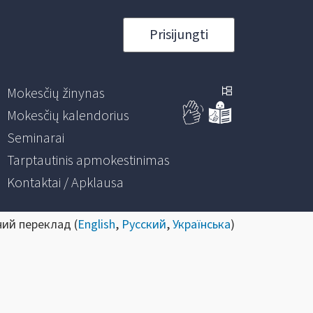
Prisijungti
Mokesčių žinynas
Mokesčių kalendorius
Seminarai
Tarptautinis apmokestinimas
Kontaktai / Apklausa
ний переклад (
English
,
Русский
,
Українська
)