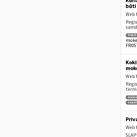
Kuri
būti
Web t
Regis
samdo
fr0573
mokes
FR057
Koki
moke
Web t
Regis
termi
mokes
nepaš
Priv
Web t
SLAPU