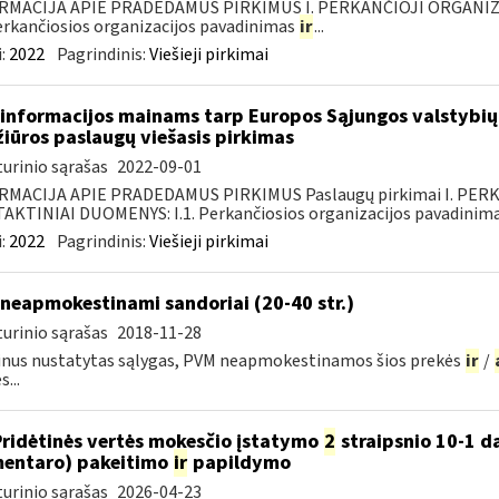
RMACIJA APIE PRADEDAMUS PIRKIMUS I. PERKANČIOJI ORGANIZ
Perkančiosios organizacijos pavadinimas
ir
...
:
2022
Pagrindinis:
Viešieji pirkimai
informacijos mainams tarp Europos Sąjungos valstybių 
žiūros paslaugų viešasis pirkimas
urinio sąrašas
2022-09-01
RMACIJA APIE PRADEDAMUS PIRKIMUS Paslaugų pirkimai I. PER
KTINIAI DUOMENYS: I.1. Perkančiosios organizacijos pavadinimas
:
2022
Pagrindinis:
Viešieji pirkimai
neapmokestinami sandoriai (20-40 str.)
urinio sąrašas
2018-11-28
nus nustatytas sąlygas, PVM neapmokestinamos šios prekės
ir
/
...
Pridėtinės vertės mokesčio įstatymo
2
straipsnio 10-1 da
entaro) pakeitimo
ir
papildymo
urinio sąrašas
2026-04-23