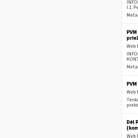
INFO
I.1. 
Metai
PVM 
prie
Web t
INFO
KONTA
Metai
PVM 
Web t
Tenki
prekės
Dėl 
(kom
Web t