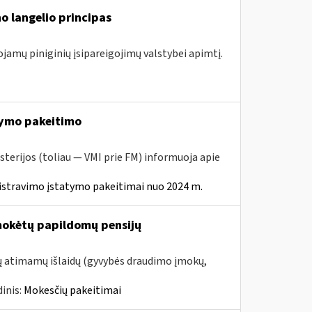
o langelio principas
ojamų piniginių įsipareigojimų valstybei apimtį.
ymo pakeitimo
sterijos (toliau — VMI prie FM) informuoja apie
istravimo įstatymo pakeitimai nuo 2024 m.
mokėtų papildomų pensijų
tų atimamų išlaidų (gyvybės draudimo įmokų,
inis:
Mokesčių pakeitimai