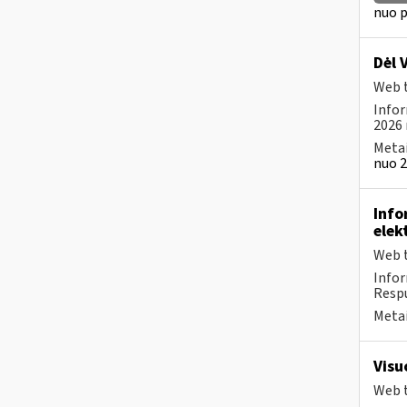
nuo p
Dėl 
Web t
Infor
2026 
Metai
nuo 2
Info
elek
Web t
Infor
Respu
Metai
Visu
Web t