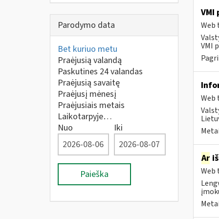
VMI 
Parodymo data
Web t
Valst
VMI p
Bet kuriuo metu
Pagri
Praėjusią valandą
Paskutines 24 valandas
Praėjusią savaitę
Info
Praėjusį mėnesį
Web t
Praėjusiais metais
Valst
Laikotarpyje…
Lietu
Nuo
Iki
Metai
Ar
iš
Web t
Paieška
Lengv
įmokų
Metai