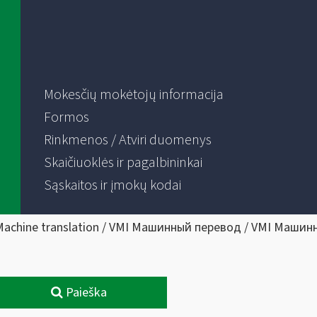
Mokesčių mokėtojų informacija
Formos
Rinkmenos / Atviri duomenys
Skaičiuoklės ir pagalbininkai
Sąskaitos ir įmokų kodai
Machine translation / VMI Машинный перевод / VMI Машин
Paieška