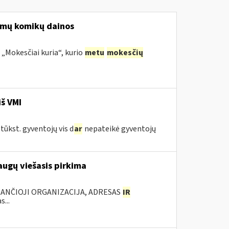
nomų komikų dainos
 „Mokesčiai kuria“, kurio
metu
mokesčių
iš VMI
tūkst. gyventojų vis d
ar
nepateikė gyventojų
augų viešasis pirkima
KANČIOJI ORGANIZACIJA, ADRESAS
IR
...