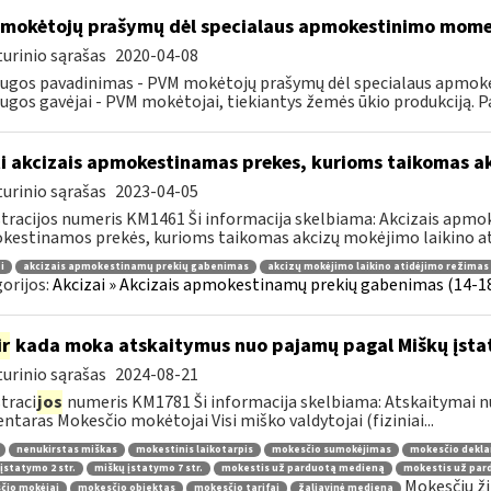
mokėtojų prašymų dėl specialaus apmokestinimo mom
urinio sąrašas
2020-04-08
augos pavadinimas - PVM mokėtojų prašymų dėl specialaus apmo
ugos gavėjai - PVM mokėtojai, tiekiantys žemės ūkio produkciją. P
i akcizais apmokestinamas prekes, kurioms taikomas a
urinio sąrašas
2023-04-05
tracijos numeris KM1461 Ši informacija skelbiama: Akcizais apmok
estinamos prekės, kurioms taikomas akcizų mokėjimo laikino ati
i
akcizais apmokestinamų prekių gabenimas
akcizų mokėjimo laikino atidėjimo režimas
orijos:
Akcizai » Akcizais apmokestinamų prekių gabenimas (14-18 
ir
kada moka atskaitymus nuo pajamų pagal Miškų įst
urinio sąrašas
2024-08-21
traci
jos
numeris KM1781 Ši informacija skelbiama: Atskaitymai 
taras Mokesčio mokėtojai Visi miško valdytojai (fiziniai...
nenukirstas miškas
mokestinis laikotarpis
mokesčio sumokėjimas
mokesčio dekla
įstatymo 2 str.
miškų įstatymo 7 str.
mokestis už parduotą medieną
mokestis už par
Mokesčių ži
čio mokėjai
mokesčio objektas
mokesčio tarifai
žaliavinė mediena