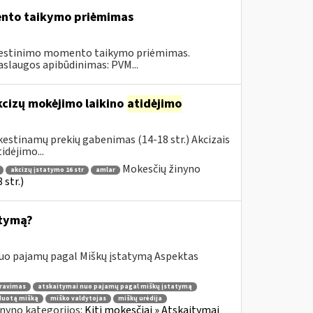
ento taikymo priėmimas
kestinimo momento taikymo priėmimas.
aslaugos apibūdinimas: PVM...
kcizų mokėjimo laikino
atidėjimo
estinamų prekių gabenimas (14-18 str.) Akcizais
dėjimo...
Mokesčių žinyno
akcizų įstatymo 16 str
amlar
str.)
atymą?
nuo pajamų pagal Miškų įstatymą Aspektas
ravimas
atskaitymai nuo pajamų pagal miškų įstatymą
duotą mišką
miško valdytojas
miškų urėdija
nyno kategorijos:
Kiti mokesčiai » Atskaitymai