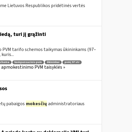
me Lietuvos Respublikos pridėtinės vertės
dą, turi jį grąžinti
o PVM tarifo schemos taikymas ūkininkams (97–
kuris...
schema
kompensacinis pvm
ūkininkai
pvmį 97 str
os apmokestinimo PVM taisyklės »
sos
metų pabaigos
mokesčių
administratoriaus