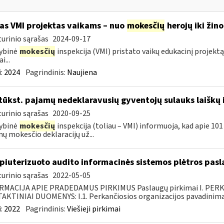
as VMI projektas vaikams – nuo
mokesčių
herojų iki ži
urinio sąrašas
2024-09-17
ybinė
mokesčių
inspekcija (VMI) pristato vaikų edukacinį projektą
i...
:
2024
Pagrindinis:
Naujiena
tūkst. pajamų nedeklaravusių gyventojų sulauks laiškų 
urinio sąrašas
2020-09-25
ybinė
mokesčių
inspekcija (toliau – VMI) informuoja, kad apie 101 
ų mokesčio deklaracijų už...
iuterizuoto audito informacinės sistemos plėtros pasl
urinio sąrašas
2022-05-05
RMACIJA APIE PRADEDAMUS PIRKIMUS Paslaugų pirkimai I. PER
KTINIAI DUOMENYS: I.1. Perkančiosios organizacijos pavadinimas
:
2022
Pagrindinis:
Viešieji pirkimai