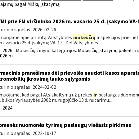
ajamų pagal Miškų įstatymą
VMI prie FM viršininko 2026 m. vasario 25 d. įsakymo VA-
urinio sąrašas
2026-02-26
muojame apie priimtą Valstybinės
mokesčių
inspekcijos prie Lie
m. vasario 25 d. įsakymą VA-17 „Dėl Valstybinės...
:
2026
Mokesčių žinyno kategorijos:
Mokesčių įstatymų pakeitima
026 m.
rmacinis pranešimas dėl prievolės naudoti kasos aparat
tromobilių įkrovimą lauko sąlygomis
urinio sąrašas
2024-02-02
muojame, kad pagal Atsiskaitymų už prekes
ir
paslaugas duomenų 
blikos Vyriausybės 2002 m. rugpjūčio 13 d. nutarimu...
:
2024
omenės nuomonės tyrimų paslaugų viešasis pirkimas
urinio sąrašas
2022-10-17