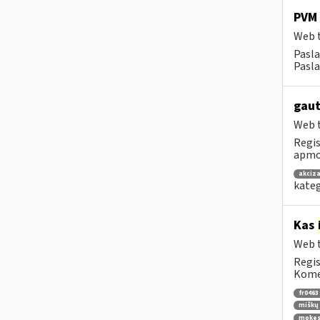
PVM 
Web t
Pasl
Pasla
gaut
Web t
Regis
apmok
akciza
kateg
Kas
Web t
Regis
Komen
fr0463
miškų 
mokes