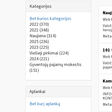
Kategorijos
Nauj
Bet kurios kategorijos
Web t
2022
(370)
Valst
2021
(348)
heroja
Naujiena
(314)
Metai
2025
(236)
2023
(225)
101 
Viešieji pirkimai
(224)
Web t
2024
(221)
Valst
Gyventojų pajamų mokestis
pajam
(151)
Komp
Web t
Aplankai
INFO
KONTA
Bet kurį aplanką
Metai