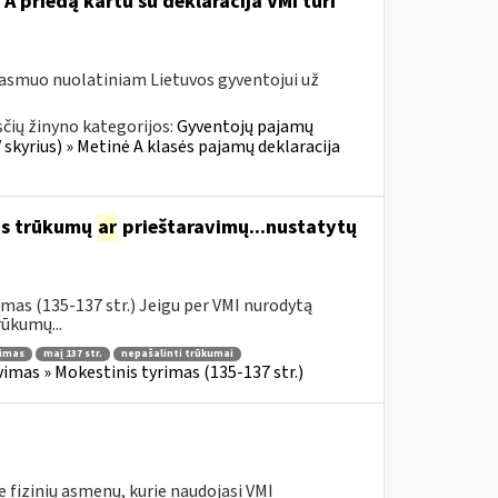
A priedą kartu su deklaracija VMI turi
 asmuo nuolatiniam Lietuvos gyventojui už
čių žinyno kategorijos:
Gyventojų pajamų
skyrius) » Metinė A klasės pajamų deklaracija
us trūkumų
ar
prieštaravimų...nustatytų
mas (135-137 str.) Jeigu per VMI nurodytą
ūkumų...
nimas
maį 137 str.
nepašalinti trūkumai
imas » Mokestinis tyrimas (135-137 str.)
zinių asmenų, kurie naudojasi VMI