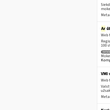
Siekd
mokes
Metai
Ar
ūk
Web t
Regis
100 s
neteis
Mokes
Kompe
VMI 
Web t
Valst
užsak
Metai