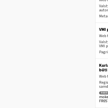
Web t
Valst
autom
Metai
VMI 
Web t
Valst
VMI p
Pagri
Kuri
būti
Web t
Regis
samdo
fr0573
mokes
FR057