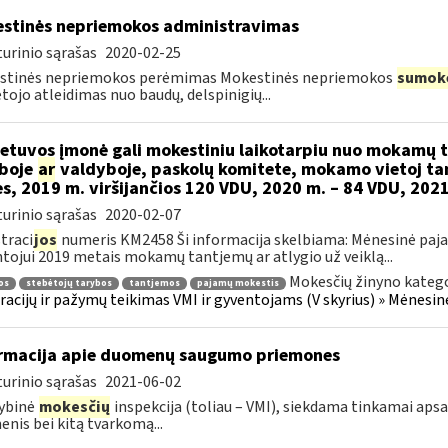
stinės nepriemokos administravimas
urinio sąrašas
2020-02-25
stinės nepriemokos perėmimas Mokestinės nepriemokos
sumok
ojo atleidimas nuo baudų, delspinigių...
etuvos įmonė gali mokestiniu laikotarpiu nuo mokamų
boje
ar
valdyboje, paskolų komitete, mokamo vietoj ta
es, 2019 m. viršijančios 120 VDU, 2020 m. – 84 VDU, 202
urinio sąrašas
2020-02-07
traci
jos
numeris KM2458 Ši informacija skelbiama: Mėnesinė paj
tojui 2019 metais mokamų tantjemų ar atlygio už veiklą...
Mokesčių žinyno katego
os
stebėtojų tarybos
tantjemos
pajamų mokestis
racijų ir pažymų teikimas VMI ir gyventojams (V skyrius) » Mėnes
rmacija apie duomenų saugumo priemones
urinio sąrašas
2021-06-02
ybinė
mokesčių
inspekcija (toliau – VMI), siekdama tinkamai aps
nis bei kitą tvarkomą...