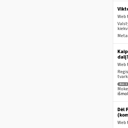
Vikt
Web t
Valst
kiekv
Metai
Kaip
dalį
Web t
Regis
tvark
das-1
Mokes
išmok
Dėl 
(kom
Web t