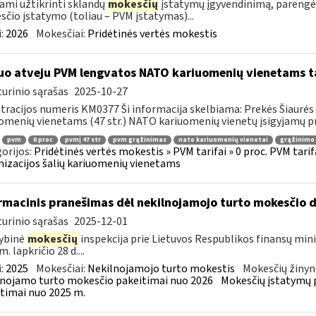
ami užtikrinti sklandų
mokesčių
įstatymų įgyvendinimą, parengė
čio įstatymo (toliau – PVM įstatymas)...
:
2026
Mokesčiai:
Pridėtinės vertės mokestis
uo atveju PVM lengvatos NATO kariuomenių vienetams tai
urinio sąrašas
2025-10-27
tracijos numeris KM0377 Ši informacija skelbiama: Prekės Šiaurės 
omenių vienetams (47 str.) NATO kariuomenių vienetų įsigyjamų pr
pvm
0 proc
pvmį 47 str
pvm grąžinimas
nato kariuomenių vienetai
grąžinimo 
orijos:
Pridėtinės vertės mokestis » PVM tarifai » 0 proc. PVM tarif
izacijos šalių kariuomenių vienetams
rmacinis pranešimas dėl nekilnojamojo turto mokesčio 
urinio sąrašas
2025-12-01
ybinė
mokesčių
inspekcija prie Lietuvos Respublikos finansų mini
. lapkričio 28 d....
:
2025
Mokesčiai:
Nekilnojamojo turto mokestis
Mokesčių žinyn
nojamo turto mokesčio pakeitimai nuo 2026
Mokesčių įstatymų 
timai nuo 2025 m.