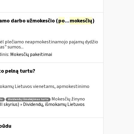
namo darbo užmokesčio (
po
...
mokesčių
)
 dėl plečiamo neapmokestinamojo pajamų dydžio
as" sumos...
inis:
Mokesčių pakeitimai
to pelną turtu?
išmokamų Lietuvos vienetams, apmokestinimo
Mokesčių žinyno
tu
dividendų išmokėjimas turtu
II skyrius) » Dividendų, išmokamų Lietuvos
 būdu