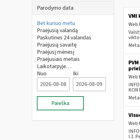
Parodymo data
VMI 
Bet kuriuo metu
Web t
Praėjusią valandą
Valst
Paskutines 24 valandas
vikto
Praėjusią savaitę
Metai
Praėjusį mėnesį
Praėjusiais metais
PVM 
Laikotarpyje…
prie
Nuo
Iki
Web t
INFO
KONTA
Metai
Paieška
Visu
Web t
INFO
I.1. 