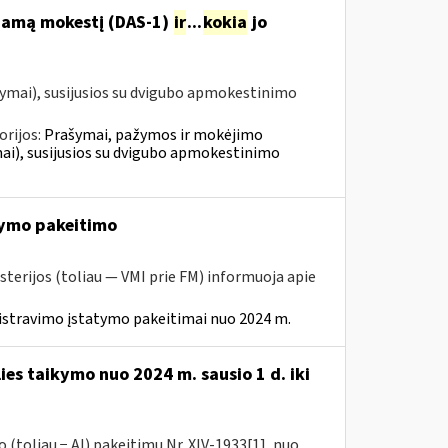
ojamą mokestį (DAS-1)
ir
...
kokia
jo
ymai), susijusios su dvigubo apmokestinimo
orijos:
Prašymai, pažymos ir mokėjimo
i), susijusios su dvigubo apmokestinimo
ymo pakeitimo
sterijos (toliau — VMI prie FM) informuoja apie
istravimo įstatymo pakeitimai nuo 2024 m.
ies taikymo nuo 2024 m. sausio 1 d. iki
(toliau − AĮ) pakeitimu Nr. XIV-1933[1], nuo