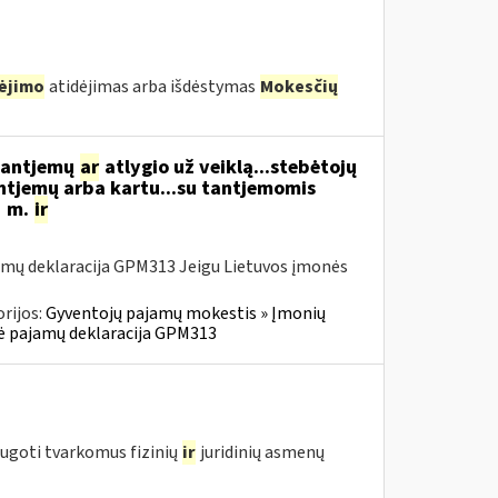
ėjimo
atidėjimas arba išdėstymas
Mokesčių
 tantjemų
ar
atlygio už veiklą...stebėtojų
ntjemų arba kartu...su tantjemomis
1 m.
ir
amų deklaracija GPM313 Jeigu Lietuvos įmonės
rijos:
Gyventojų pajamų mokestis » Įmonių
inė pajamų deklaracija GPM313
augoti tvarkomus fizinių
ir
juridinių asmenų