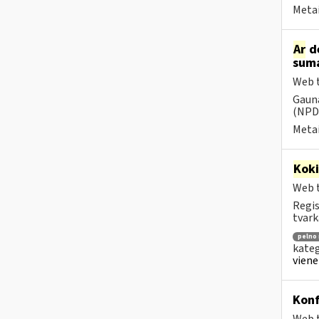
Metai
Ar
dė
suma
Web t
Gauna
(NPD)
Metai
Kok
Web t
Regis
tvark
pelno
kateg
viene
Konf