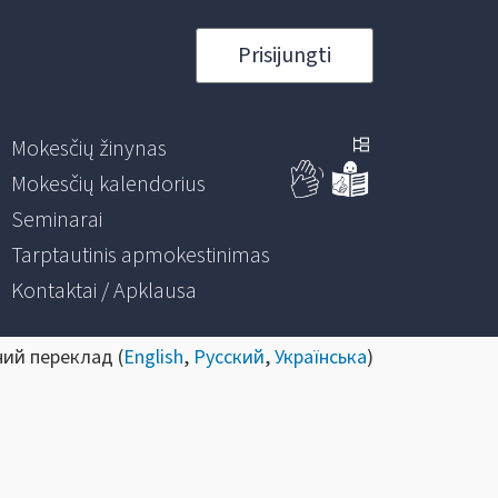
Prisijungti
Mokesčių žinynas
Mokesčių kalendorius
Seminarai
Tarptautinis apmokestinimas
Kontaktai / Apklausa
ний переклад (
English
,
Русский
,
Українська
)