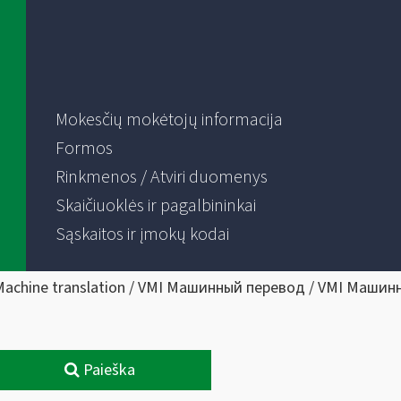
Mokesčių mokėtojų informacija
Formos
Rinkmenos / Atviri duomenys
Skaičiuoklės ir pagalbininkai
Sąskaitos ir įmokų kodai
Machine translation / VMI Машинный перевод / VMI Машин
Paieška