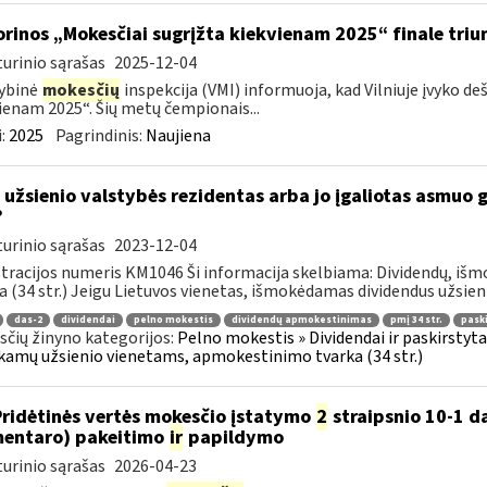
orinos „Mokesčiai sugrįžta kiekvienam 2025“ finale triu
urinio sąrašas
2025-12-04
ybinė
mokesčių
inspekcija (VMI) informuoja, kad Vilniuje įvyko de
ienam 2025“. Šių metų čempionais...
:
2025
Pagrindinis:
Naujiena
 užsienio valstybės rezidentas arba jo įgaliotas asmuo 
?
urinio sąrašas
2023-12-04
tracijos numeris KM1046 Ši informacija skelbiama: Dividendų, i
a (34 str.) Jeigu Lietuvos vienetas, išmokėdamas dividendus užsieni
das-2
dividendai
pelno mokestis
dividendų apmokestinimas
pmį 34 str.
pask
čių žinyno kategorijos:
Pelno mokestis » Dividendai ir paskirstytas
amų užsienio vienetams, apmokestinimo tvarka (34 str.)
Pridėtinės vertės mokesčio įstatymo
2
straipsnio 10-1 da
entaro) pakeitimo
ir
papildymo
urinio sąrašas
2026-04-23