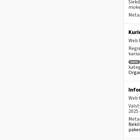
Siekd
mokes
Metai
Kuri
Web t
Regis
kariu
nato
kateg
Organ
Info
Web t
Valst
2025 m
Metai
Nekil
pakei