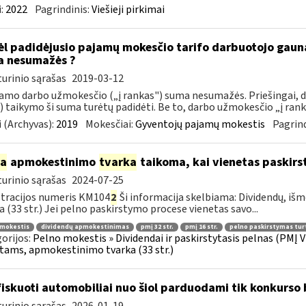
:
2022
Pagrindinis:
Viešieji pirkimai
l padidėjusio pajamų mokesčio tarifo darbuotojo gau
 nesumažės ?
urinio sąrašas
2019-03-12
mo darbo užmokesčio („į rankas") suma nesumažės. Priešingai,
 taikymo ši suma turėtų padidėti. Be to, darbo užmokesčio „į rank
 (Archyvas):
2019
Mokesčiai:
Gyventojų pajamų mokestis
Pagrind
ia
apmokestinimo
tvarka
taikoma, kai vienetas paskirs
urinio sąrašas
2024-07-25
tracijos numeris KM104
2
Ši informacija skelbiama: Dividendų, 
a (33 str.) Jei pelno paskirstymo procese vienetas savo...
 mokestis
dividendų apmokestinimas
pmį 32 str.
pmį 16 str.
pelno paskirstymas tur
orijos:
Pelno mokestis » Dividendai ir paskirstytasis pelnas (PMĮ V
tams, apmokestinimo tvarka (33 str.)
iskuoti automobiliai nuo šiol parduodami tik konkurso