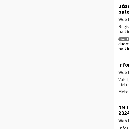
užsi
pat
Web t
Regis
naiki
das-1
duome
naiki
Info
Web t
Valst
Lietu
Metai
Dėl 
2024
Web t
Infor