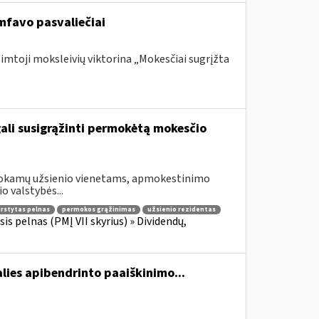
mfavo pasvaliečiai
šimtoji moksleivių viktorina „Mokesčiai sugrįžta
gali susigrąžinti permokėtą mokesčio
šmokamų užsienio vienetams, apmokestinimo
o valstybės...
irstytas pelnas
permokos grąžinimas
užsienio rezidentas
is pelnas (PMĮ VII skyrius) » Dividendų,
lies apibendrinto paaiškinimo...