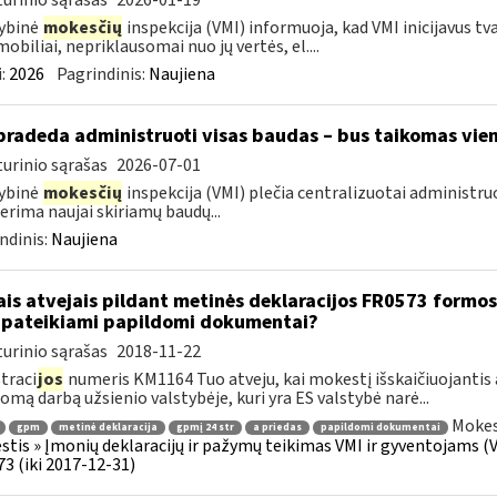
urinio sąrašas
2026-01-19
ybinė
mokesčių
inspekcija (VMI) informuoja, kad VMI inicijavus tv
obiliai, nepriklausomai nuo jų vertės, el....
:
2026
Pagrindinis:
Naujiena
pradeda administruoti visas baudas – bus taikomas vien
urinio sąrašas
2026-07-01
ybinė
mokesčių
inspekcija (VMI) plečia centralizuotai administru
erima naujai skiriamų baudų...
ndinis:
Naujiena
ais atvejais pildant metinės deklaracijos FR0573 formos 
 pateikiami papildomi dokumentai?
urinio sąrašas
2018-11-22
traci
jos
numeris KM1164 Tuo atveju, kai mokestį išskaičiuojantis
mą darbą užsienio valstybėje, kuri yra ES valstybė narė...
Mokes
gpm
metinė deklaracija
gpmį 24 str
a priedas
papildomi dokumentai
tis » Įmonių deklaracijų ir pažymų teikimas VMI ir gyventojams (V 
3 (iki 2017-12-31)