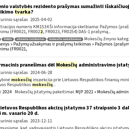
enio valstybės rezidento prašymas sumažinti išskaičiu
eikimo
tvarka
?
urinio sąrašas
2025-04-02
tracijos numeris KM1534 Ši informacija skelbiama: Pažymos (praš
nimu (FR0021, FR002
2
, FR0023, FR0254) DAS-1 prašymą...
Mokesčių žinyno kateg
fr0021
užsienio rezidentas
mokesčio sumažinimas
nys » Pažymų užsakymas ir prašymų teikimas » Pažymos (prašyma
nimu (FR0021,
rmacinis pranešimas dėl
Mokesčių
administravimo įstat
urinio sąrašas
2024-06-28
ybinė
mokesčių
inspekcija prie Lietuvos Respublikos finansų mini
vos Respublikos
mokesčių
...
:
2024
Mokesčių įstatymų pakeitimai:
MĮP 2021 » Mokesčių admin
Lietuvos Respublikos akcizų įstatymo 37 straipsnio 3 dal
 m. vasario 20 d.
urinio sąrašas
2023-12-11
muojame, kad, vadovaujantis Lietuvos Respublikos akcizų įstatymo 