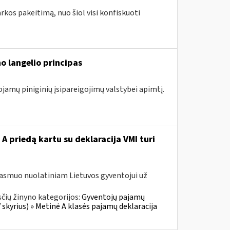
arkos pakeitimą, nuo šiol visi konfiskuoti
o langelio principas
ojamų piniginių įsipareigojimų valstybei apimtį.
A priedą kartu su deklaracija VMI turi
 asmuo nuolatiniam Lietuvos gyventojui už
čių žinyno kategorijos:
Gyventojų pajamų
skyrius) » Metinė A klasės pajamų deklaracija