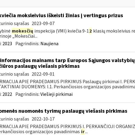
kviečia moksleivius iškeisti žinias į vertingus prizus
urinio sąrašas
2023-09-07
ybinė
mokesčių
inspekcija (VMI) kviečia 9-1
2
klasių moksleivius r
rinoje „Mokesčiai...
:
2023
Pagrindinis:
Naujiena
informacijos mainams tarp Europos Sąjungos valstybių 
žiūros paslaugų viešasis pirkimas
urinio sąrašas
2022-09-01
RMACIJA APIE PRADEDAMUS PIRKIMUS Paslaugų pirkimai I. PER
KTINIAI DUOMENYS: I.1. Perkančiosios organizacijos pavadinimas
:
2022
Pagrindinis:
Viešieji pirkimai
omenės nuomonės tyrimų paslaugų viešasis pirkimas
urinio sąrašas
2022-10-17
RMACIJA APIE PRADEDAMUS PIRKIMUS I. PERKANČIOJI ORGANIZ
Perkančiosios organizacijos pavadinimas
ir
...