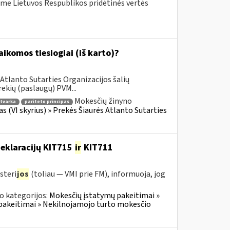
me Lietuvos Respublikos pridėtinės vertės
komos tiesiogiai (iš karto)?
Atlanto Sutarties Organizacijos šalių
ekių (paslaugų) PVM...
Mokesčių žinyno
tvarka
pariteto principas
as (VI skyrius) » Prekės Šiaurės Atlanto Sutarties
deklaracijų KIT715
ir
KIT711
steri
jos
(toliau — VMI prie FM), informuoja, jog
o kategorijos:
Mokesčių įstatymų pakeitimai »
pakeitimai » Nekilnojamojo turto mokesčio