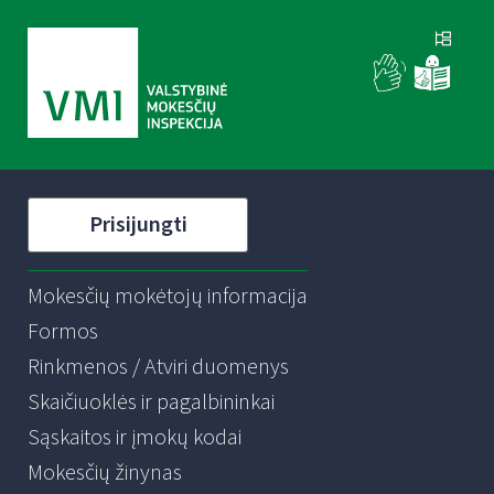
Prisijungti
Mokesčių mokėtojų informacija
Formos
Rinkmenos / Atviri duomenys
Skaičiuoklės ir pagalbininkai
Sąskaitos ir įmokų kodai
Mokesčių žinynas