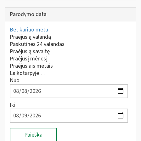
Parodymo data
Bet kuriuo metu
Praėjusią valandą
Paskutines 24 valandas
Praėjusią savaitę
Praėjusį mėnesį
Praėjusiais metais
Laikotarpyje…
Nuo
Iki
Paieška