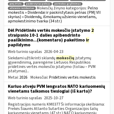
pmį 34 str.
paskirstytas pelnas
permokos grąžinimas
Mokesčių žinyno kategorijos:
Pelno
užsienio rezidentas
mokestis » Dividendai ir paskirstytasis pelnas (PMĮ VII
skyrius) » Dividendų, išmokamų užsienio vienetams,
apmokestinimo tvarka (34 str.)
Dėl Pridėtinės vertės mokesčio įstatymo
2
straipsnio 10-1 dalies apibendrinto
paaiškinimo...(komentaro) pakeitimo
ir
papildymo
Web turinio sąrašas
2026-04-23
Siekdami užtikrinti sklandų
mokesčių
įstatymų
įgyvendinimą, parengėme Lietuvos Respublikos
pridėtinės vertės mokesčio įstatymo (toliau – PVM
įstatymas)...
Metai:
2026
Mokesčiai:
Pridėtinės vertės mokestis
Kuriuo atveju PVM lengvatos NATO kariuomenių
vienetams taikomos tiesiogiai (iš karto)?
Web turinio sąrašas
2025-10-27
Registracijos numeris KM0377 Ši informacija skelbiama:
Prekės Šiaurės Atlanto Sutarties Organizacijos šalių
kariuomenių vienetams (47 str.) NATO kariuomenių