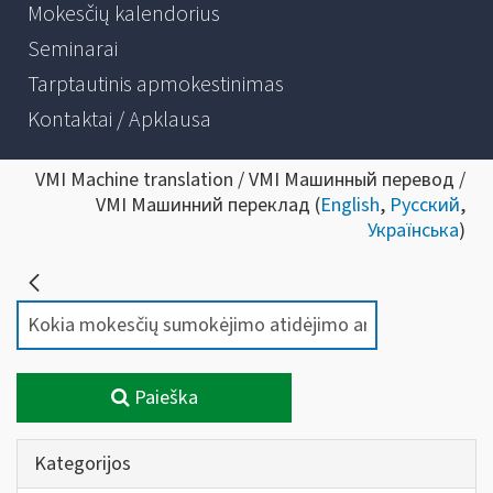
Mokesčių kalendorius
Seminarai
Tarptautinis apmokestinimas
Kontaktai / Apklausa
VMI Machine translation / VMI Машинный перевод /
VMI Машинний переклад (
English
,
Русский
,
Українська
)
Paieška
Kategorijos