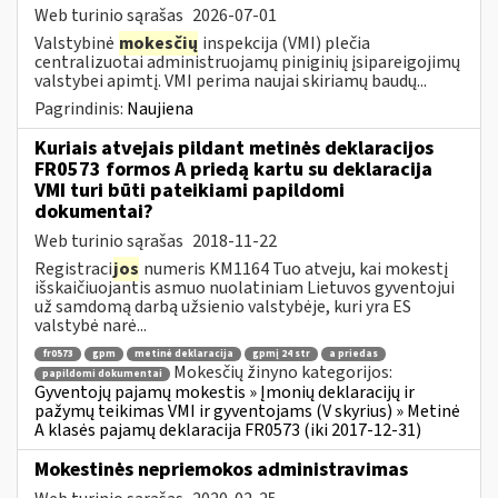
Web turinio sąrašas
2026-07-01
Valstybinė
mokesčių
inspekcija (VMI) plečia
centralizuotai administruojamų piniginių įsipareigojimų
valstybei apimtį. VMI perima naujai skiriamų baudų...
Pagrindinis:
Naujiena
Kuriais atvejais pildant metinės deklaracijos
FR0573 formos A priedą kartu su deklaracija
VMI turi būti pateikiami papildomi
dokumentai?
Web turinio sąrašas
2018-11-22
Registraci
jos
numeris KM1164 Tuo atveju, kai mokestį
išskaičiuojantis asmuo nuolatiniam Lietuvos gyventojui
už samdomą darbą užsienio valstybėje, kuri yra ES
valstybė narė...
fr0573
gpm
metinė deklaracija
gpmį 24 str
a priedas
Mokesčių žinyno kategorijos:
papildomi dokumentai
Gyventojų pajamų mokestis » Įmonių deklaracijų ir
pažymų teikimas VMI ir gyventojams (V skyrius) » Metinė
A klasės pajamų deklaracija FR0573 (iki 2017-12-31)
Mokestinės nepriemokos administravimas