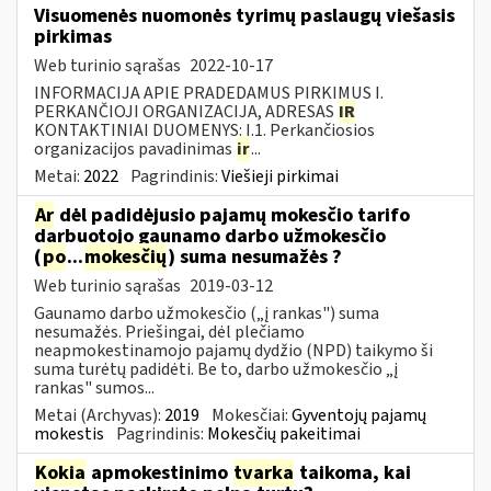
Visuomenės nuomonės tyrimų paslaugų viešasis
pirkimas
Web turinio sąrašas
2022-10-17
INFORMACIJA APIE PRADEDAMUS PIRKIMUS I.
PERKANČIOJI ORGANIZACIJA, ADRESAS
IR
KONTAKTINIAI DUOMENYS: I.1. Perkančiosios
organizacijos pavadinimas
ir
...
Metai:
2022
Pagrindinis:
Viešieji pirkimai
Ar
dėl padidėjusio pajamų mokesčio tarifo
darbuotojo gaunamo darbo užmokesčio
(
po
...
mokesčių
) suma nesumažės ?
Web turinio sąrašas
2019-03-12
Gaunamo darbo užmokesčio („į rankas") suma
nesumažės. Priešingai, dėl plečiamo
neapmokestinamojo pajamų dydžio (NPD) taikymo ši
suma turėtų padidėti. Be to, darbo užmokesčio „į
rankas" sumos...
Metai (Archyvas):
2019
Mokesčiai:
Gyventojų pajamų
mokestis
Pagrindinis:
Mokesčių pakeitimai
Kokia
apmokestinimo
tvarka
taikoma, kai