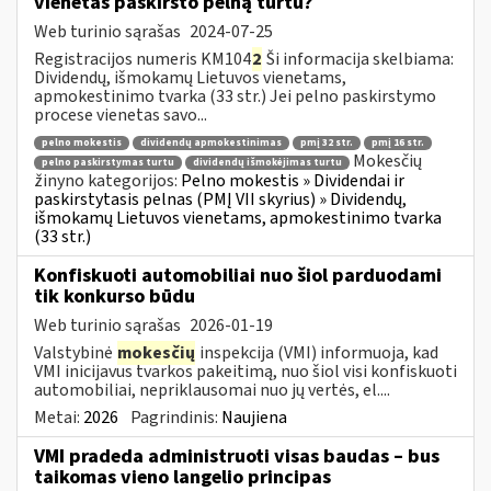
vienetas paskirsto pelną turtu?
Web turinio sąrašas
2024-07-25
Registracijos numeris KM104
2
Ši informacija skelbiama:
Dividendų, išmokamų Lietuvos vienetams,
apmokestinimo tvarka (33 str.) Jei pelno paskirstymo
procese vienetas savo...
pelno mokestis
dividendų apmokestinimas
pmį 32 str.
pmį 16 str.
Mokesčių
pelno paskirstymas turtu
dividendų išmokėjimas turtu
žinyno kategorijos:
Pelno mokestis » Dividendai ir
paskirstytasis pelnas (PMĮ VII skyrius) » Dividendų,
išmokamų Lietuvos vienetams, apmokestinimo tvarka
(33 str.)
Konfiskuoti automobiliai nuo šiol parduodami
tik konkurso būdu
Web turinio sąrašas
2026-01-19
Valstybinė
mokesčių
inspekcija (VMI) informuoja, kad
VMI inicijavus tvarkos pakeitimą, nuo šiol visi konfiskuoti
automobiliai, nepriklausomai nuo jų vertės, el....
Metai:
2026
Pagrindinis:
Naujiena
VMI pradeda administruoti visas baudas – bus
taikomas vieno langelio principas