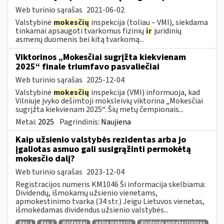
Web turinio sąrašas
2021-06-02
Valstybinė
mokesčių
inspekcija (toliau – VMI), siekdama
tinkamai apsaugoti tvarkomus fizinių
ir
juridinių
asmenų duomenis bei kitą tvarkomą...
Viktorinos „Mokesčiai sugrįžta kiekvienam
2025“ finale triumfavo pasvaliečiai
Web turinio sąrašas
2025-12-04
Valstybinė
mokesčių
inspekcija (VMI) informuoja, kad
Vilniuje įvyko dešimtoji moksleivių viktorina „Mokesčiai
sugrįžta kiekvienam 2025“. Šių metų čempionais...
Metai:
2025
Pagrindinis:
Naujiena
Kaip užsienio valstybės rezidentas arba jo
įgaliotas asmuo gali susigrąžinti permokėtą
mokesčio dalį?
Web turinio sąrašas
2023-12-04
Registracijos numeris KM1046 Ši informacija skelbiama:
Dividendų, išmokamų užsienio vienetams,
apmokestinimo tvarka (34 str.) Jeigu Lietuvos vienetas,
išmokėdamas dividendus užsienio valstybės...
das-1
das-2
dividendai
pelno mokestis
dividendų apmokestinimas