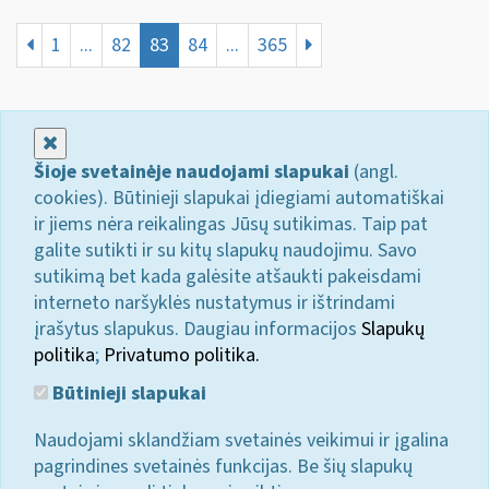
1
...
82
83
84
...
365
Uždaryti
Šioje svetainėje naudojami slapukai
(angl.
cookies). Būtinieji slapukai įdiegiami automatiškai
ir jiems nėra reikalingas Jūsų sutikimas. Taip pat
galite sutikti ir su kitų slapukų naudojimu. Savo
sutikimą bet kada galėsite atšaukti pakeisdami
interneto naršyklės nustatymus ir ištrindami
įrašytus slapukus. Daugiau informacijos
Slapukų
politika
;
Privatumo politika.
Būtinieji slapukai
Naudojami sklandžiam svetainės veikimui ir įgalina
pagrindines svetainės funkcijas. Be šių slapukų