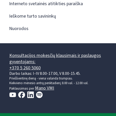
Interneto svetainės atitikties paraiška
Ieškome turto savininkų
Nuorodos
Konsultacijos mokesčių klausimais ir paslaugos
gyventojams:
+370 5 260 5060
Darbo laikas: I-IV 8.00-17.00, V 8.00-15.45.
Prieššventinę dieną - viena valanda trumpiau.
Kiekvieno mėnesio antrą penktadienį 8.00 val. - 12.00 val.
Mano VMI
Paklausimas per