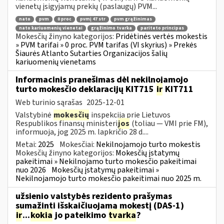
vienetų įsigyjamų prekių (paslaugų) PVM...
nato
pvm
0 proc
pvmį 47 str
pvm grąžinimas
nato kariuomenių vienetai
grąžinimo tvarka
pariteto principas
Mokesčių žinyno kategorijos:
Pridėtinės vertės mokestis
» PVM tarifai » 0 proc. PVM tarifas (VI skyrius) » Prekės
Šiaurės Atlanto Sutarties Organizacijos šalių
kariuomenių vienetams
Informacinis pranešimas dėl nekilnojamojo
turto mokesčio deklaracijų KIT715
ir
KIT711
Web turinio sąrašas
2025-12-01
Valstybinė
mokesčių
inspekcija prie Lietuvos
Respublikos finansų ministeri
jos
(toliau — VMI prie FM),
informuoja, jog 2025 m. lapkričio 28 d....
Metai:
2025
Mokesčiai:
Nekilnojamojo turto mokestis
Mokesčių žinyno kategorijos:
Mokesčių įstatymų
pakeitimai » Nekilnojamo turto mokesčio pakeitimai
nuo 2026
Mokesčių įstatymų pakeitimai »
Nekilnojamojo turto mokesčio pakeitimai nuo 2025 m.
užsienio valstybės rezidento prašymas
sumažinti išskaičiuojamą mokestį (DAS-1)
ir
...
kokia
jo pateikimo
tvarka
?