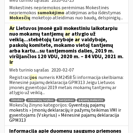
Web turinio sąrašas
2020-02-25
Mokestinės nepriemokos perėmimas Mokestinės
nepriemokos
sumokėjimo
atidėjimas arba išdėstymas
Mokesčių
mokėtojo atleidimas nuo baudų, delspinigių...
Ar
Lietuvos įmonė gali mokestiniu laikotarpiu
nuo mokamų tantjemų
ar
atlygio už
veiklą...stebėtojų taryboje
ar
valdyboje,
paskolų komitete, mokamo vietoj tantjemų
arba kartu...su tantjemomis dalies, 2019 m.
viršijančios 120 VDU, 2020 m. – 84 VDU, 2021 m.
ir
Web turinio sąrašas
2020-02-07
Registraci
jos
numeris KM2458 Ši informacija skelbiama:
Mėnesinė pajamų deklaracija GPM313 Jeigu Lietuvos
įmonės gyventojui 2019 metais mokamų tantjemų ar
atlygio už veiklą...
išmokos
stebėtojų tarybos
tantjemos
pajamų mokestis
Mokesčių žinyno kategorijos:
Gyventojų pajamų
mokestis » Įmonių deklaracijų ir pažymų teikimas VMI ir
gyventojams (V skyrius) » Mėnesinė pajamų deklaracija
GPM313
Informacija apie duomenų saugumo priemones