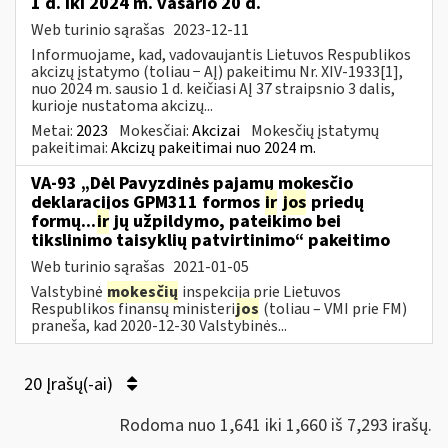
1 d. iki 2024 m. vasario 20 d.
Web turinio sąrašas
2023-12-11
Informuojame, kad, vadovaujantis Lietuvos Respublikos
akcizų įstatymo (toliau − AĮ) pakeitimu Nr. XIV-1933[1],
nuo 2024 m. sausio 1 d. keičiasi AĮ 37 straipsnio 3 dalis,
kurioje nustatoma akcizų...
Metai:
2023
Mokesčiai:
Akcizai
Mokesčių įstatymų
pakeitimai:
Akcizų pakeitimai nuo 2024 m.
VA-93 „Dėl Pavyzdinės pajamų mokesčio
deklaracijos GPM311 formos
ir
jos
priedų
formų...
ir
jų užpildymo, pateikimo bei
tikslinimo taisyklių patvirtinimo“ pakeitimo
Web turinio sąrašas
2021-01-05
Valstybinė
mokesčių
inspekcija prie Lietuvos
Respublikos finansų ministeri
jos
(toliau – VMI prie FM)
praneša, kad 2020-12-30 Valstybinės...
20 Įrašų(-ai)
Rodoma nuo 1,641 iki 1,660 iš 7,293 irašų.