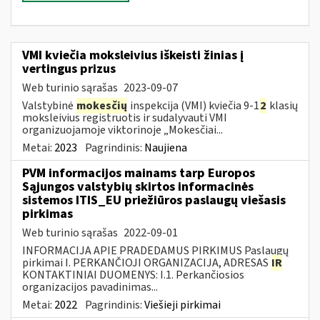
VMI kviečia moksleivius iškeisti žinias į
vertingus prizus
Web turinio sąrašas
2023-09-07
Valstybinė
mokesčių
inspekcija (VMI) kviečia 9-1
2
klasių
moksleivius registruotis ir sudalyvauti VMI
organizuojamoje viktorinoje „Mokesčiai...
Metai:
2023
Pagrindinis:
Naujiena
PVM informacijos mainams tarp Europos
Sąjungos valstybių skirtos informacinės
sistemos ITIS_EU priežiūros paslaugų viešasis
pirkimas
Web turinio sąrašas
2022-09-01
INFORMACIJA APIE PRADEDAMUS PIRKIMUS Paslaugų
pirkimai I. PERKANČIOJI ORGANIZACIJA, ADRESAS
IR
KONTAKTINIAI DUOMENYS: I.1. Perkančiosios
organizacijos pavadinimas...
Metai:
2022
Pagrindinis:
Viešieji pirkimai