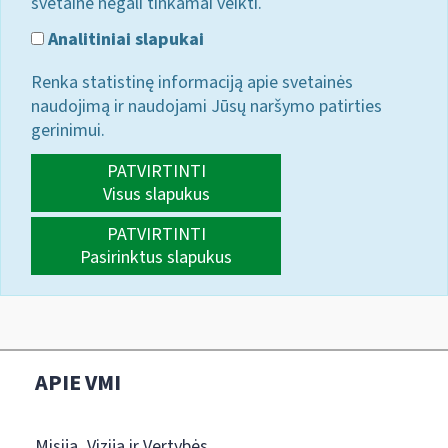
svetainė negali tinkamai veikti.
Analitiniai slapukai
Renka statistinę informaciją apie svetainės
naudojimą ir naudojami Jūsų naršymo patirties
gerinimui.
PATVIRTINTI
Visus slapukus
PATVIRTINTI
Pasirinktus slapukus
APIE VMI
Misija, Vizija ir Vertybės