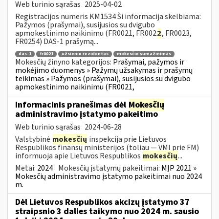
Web turinio sąrašas
2025-04-02
Registracijos numeris KM1534 Ši informacija skelbiama:
Pažymos (prašymai), susijusios su dvigubo
apmokestinimo naikinimu (FR0021, FR002
2
, FR0023,
FR0254) DAS-1 prašymą...
das-1
fr0021
užsienio rezidentas
mokesčio sumažinimas
Mokesčių žinyno kategorijos:
Prašymai, pažymos ir
mokėjimo duomenys » Pažymų užsakymas ir prašymų
teikimas » Pažymos (prašymai), susijusios su dvigubo
apmokestinimo naikinimu (FR0021,
Informacinis pranešimas dėl
Mokesčių
administravimo įstatymo pakeitimo
Web turinio sąrašas
2024-06-28
Valstybinė
mokesčių
inspekcija prie Lietuvos
Respublikos finansų ministerijos (toliau — VMI prie FM)
informuoja apie Lietuvos Respublikos
mokesčių
...
Metai:
2024
Mokesčių įstatymų pakeitimai:
MĮP 2021 »
Mokesčių administravimo įstatymo pakeitimai nuo 2024
m.
Dėl Lietuvos Respublikos akcizų įstatymo 37
straipsnio 3 dalies taikymo nuo 2024 m. sausio