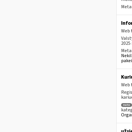
Metai
Info
Web t
Valst
2025 m
Metai
Nekil
pakei
Kuri
Web t
Regis
kariu
nato
kateg
Organ
užsi