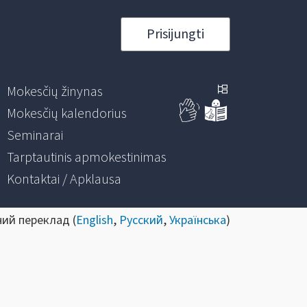
Prisijungti
Mokesčių žinynas
Mokesčių kalendorius
Seminarai
Tarptautinis apmokestinimas
Kontaktai / Apklausa
ний переклад (
English
,
Русский
,
Українська
)