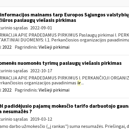
informacijos mainams tarp Europos Sąjungos valstybių 
žiūros paslaugų viešasis pirkimas
urinio sąrašas
2022-09-01
RMACIJA APIE PRADEDAMUS PIRKIMUS Paslaugų pirkimai I. PER
KTINIAI DUOMENYS: I.1. Perkančiosios organizacijos pavadinimas
:
2022
Pagrindinis:
Viešieji pirkimai
omenės nuomonės tyrimų paslaugų viešasis pirkimas
urinio sąrašas
2022-10-17
RMACIJA APIE PRADEDAMUS PIRKIMUS I. PERKANČIOJI ORGANIZ
Perkančiosios organizacijos pavadinimas
ir
...
:
2022
Pagrindinis:
Viešieji pirkimai
l padidėjusio pajamų mokesčio tarifo darbuotojo gau
 nesumažės ?
urinio sąrašas
2019-03-12
mo darbo užmokesčio („į rankas") suma nesumažės. Priešingai,