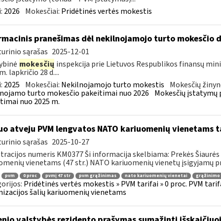
:
2026
Mokesčiai:
Pridėtinės vertės mokestis
rmacinis pranešimas dėl nekilnojamojo turto mokesčio 
urinio sąrašas
2025-12-01
ybinė
mokesčių
inspekcija prie Lietuvos Respublikos finansų mini
. lapkričio 28 d....
:
2025
Mokesčiai:
Nekilnojamojo turto mokestis
Mokesčių žinyn
nojamo turto mokesčio pakeitimai nuo 2026
Mokesčių įstatymų 
timai nuo 2025 m.
uo atveju PVM lengvatos NATO kariuomenių vienetams tai
urinio sąrašas
2025-10-27
tracijos numeris KM0377 Ši informacija skelbiama: Prekės Šiaurės 
omenių vienetams (47 str.) NATO kariuomenių vienetų įsigyjamų pr
pvm
0 proc
pvmį 47 str
pvm grąžinimas
nato kariuomenių vienetai
grąžinimo 
orijos:
Pridėtinės vertės mokestis » PVM tarifai » 0 proc. PVM tarif
izacijos šalių kariuomenių vienetams
enio valstybės rezidento prašymas sumažinti išskaičiu