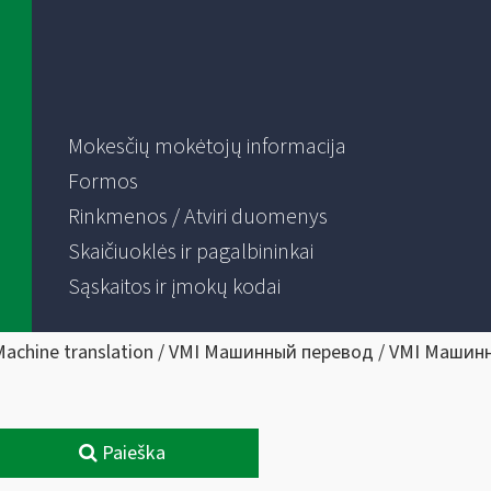
Mokesčių mokėtojų informacija
Formos
Rinkmenos / Atviri duomenys
Skaičiuoklės ir pagalbininkai
Sąskaitos ir įmokų kodai
Machine translation / VMI Машинный перевод / VMI Машин
Paieška