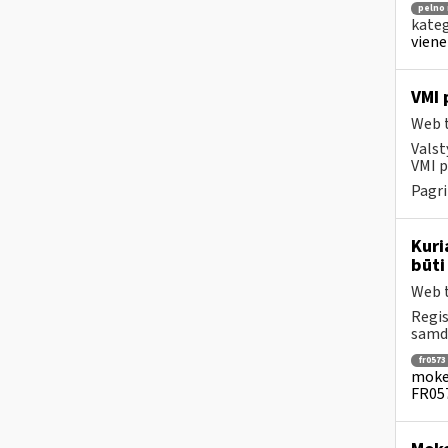
pelno
kateg
viene
VMI 
Web t
Valst
VMI p
Pagri
Kuri
būti
Web t
Regis
samdo
fr0573
mokes
FR057