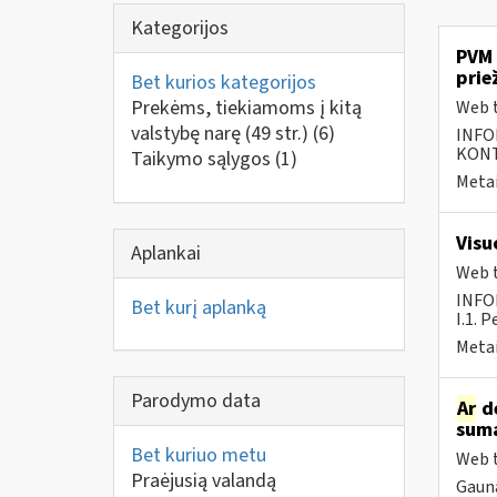
Kategorijos
PVM 
prie
Bet kurios kategorijos
Prekėms, tiekiamoms į kitą
Web t
valstybę narę (49 str.)
(6)
INFO
KONTA
Taikymo sąlygos
(1)
Metai
Visu
Aplankai
Web t
INFO
Bet kurį aplanką
I.1. 
Metai
Parodymo data
Ar
dė
suma
Bet kuriuo metu
Web t
Praėjusią valandą
Gauna