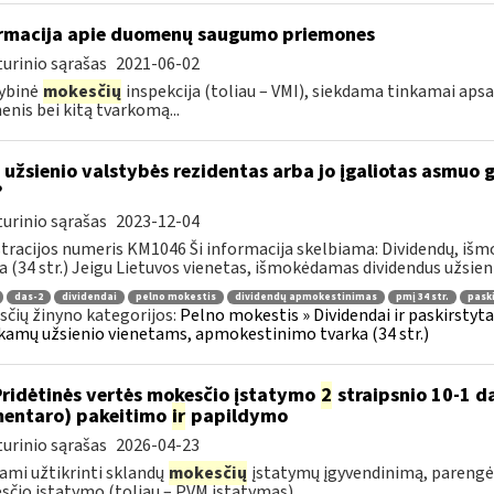
rmacija apie duomenų saugumo priemones
urinio sąrašas
2021-06-02
ybinė
mokesčių
inspekcija (toliau – VMI), siekdama tinkamai aps
nis bei kitą tvarkomą...
 užsienio valstybės rezidentas arba jo įgaliotas asmuo 
?
urinio sąrašas
2023-12-04
tracijos numeris KM1046 Ši informacija skelbiama: Dividendų, i
a (34 str.) Jeigu Lietuvos vienetas, išmokėdamas dividendus užsieni
das-2
dividendai
pelno mokestis
dividendų apmokestinimas
pmį 34 str.
pask
čių žinyno kategorijos:
Pelno mokestis » Dividendai ir paskirstytas
amų užsienio vienetams, apmokestinimo tvarka (34 str.)
Pridėtinės vertės mokesčio įstatymo
2
straipsnio 10-1 da
entaro) pakeitimo
ir
papildymo
urinio sąrašas
2026-04-23
ami užtikrinti sklandų
mokesčių
įstatymų įgyvendinimą, parengė
čio įstatymo (toliau – PVM įstatymas)...