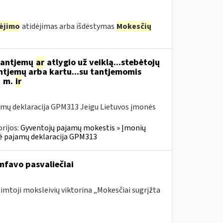
ėjimo
atidėjimas arba išdėstymas
Mokesčių
 tantjemų
ar
atlygio už veiklą...stebėtojų
ntjemų arba kartu...su tantjemomis
1 m.
ir
amų deklaracija GPM313 Jeigu Lietuvos įmonės
rijos:
Gyventojų pajamų mokestis » Įmonių
inė pajamų deklaracija GPM313
mfavo pasvaliečiai
šimtoji moksleivių viktorina „Mokesčiai sugrįžta