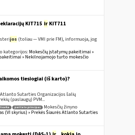
deklaracijų KIT715
ir
KIT711
steri
jos
(toliau — VMI prie FM), informuoja, jog
o kategorijos:
Mokesčių įstatymų pakeitimai »
pakeitimai » Nekilnojamojo turto mokesčio
komos tiesiogiai (iš karto)?
Atlanto Sutarties Organizacijos šalių
ekių (paslaugų) PVM...
Mokesčių žinyno
tvarka
pariteto principas
as (VI skyrius) » Prekės Šiaurės Atlanto Sutarties
ojamą mokestį (DAS-1)
ir
...
kokia
jo