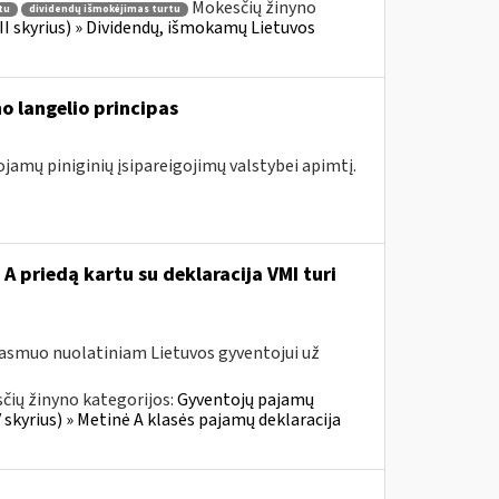
Mokesčių žinyno
tu
dividendų išmokėjimas turtu
II skyrius) » Dividendų, išmokamų Lietuvos
o langelio principas
ojamų piniginių įsipareigojimų valstybei apimtį.
A priedą kartu su deklaracija VMI turi
 asmuo nuolatiniam Lietuvos gyventojui už
čių žinyno kategorijos:
Gyventojų pajamų
skyrius) » Metinė A klasės pajamų deklaracija