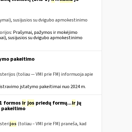
ymai), susijusios su dvigubo apmokestinimo
orijos:
Prašymai, pažymos ir mokėjimo
i), susijusios su dvigubo apmokestinimo
ymo pakeitimo
sterijos (toliau — VMI prie FM) informuoja apie
istravimo įstatymo pakeitimai nuo 2024 m.
11 formos
ir
jos
priedų formų...
ir
jų
“ pakeitimo
steri
jos
(toliau – VMI prie FM) praneša, kad