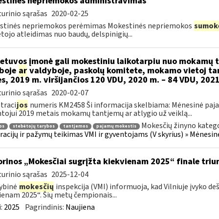
stinės nepriemokos administravimas
urinio sąrašas
2020-02-25
stinės nepriemokos perėmimas Mokestinės nepriemokos
sumok
ojo atleidimas nuo baudų, delspinigių...
etuvos įmonė gali mokestiniu laikotarpiu nuo mokamų
boje
ar
valdyboje, paskolų komitete, mokamo vietoj ta
es, 2019 m. viršijančios 120 VDU, 2020 m. – 84 VDU, 202
urinio sąrašas
2020-02-07
traci
jos
numeris KM2458 Ši informacija skelbiama: Mėnesinė paj
tojui 2019 metais mokamų tantjemų ar atlygio už veiklą...
Mokesčių žinyno katego
os
stebėtojų tarybos
tantjemos
pajamų mokestis
racijų ir pažymų teikimas VMI ir gyventojams (V skyrius) » Mėnes
orinos „Mokesčiai sugrįžta kiekvienam 2025“ finale triu
urinio sąrašas
2025-12-04
ybinė
mokesčių
inspekcija (VMI) informuoja, kad Vilniuje įvyko de
ienam 2025“. Šių metų čempionais...
:
2025
Pagrindinis:
Naujiena