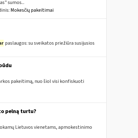
as" sumos...
inis:
Mokesčių pakeitimai
ar
paslaugos: su sveikatos priežiūra susijusios
 būdu
arkos pakeitimą, nuo šiol visi konfiskuoti
to pelną turtu?
išmokamų Lietuvos vienetams, apmokestinimo