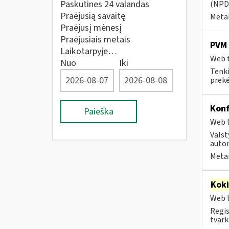
Paskutines 24 valandas
(NPD)
Praėjusią savaitę
Metai
Praėjusį mėnesį
Praėjusiais metais
PVM 
Laikotarpyje…
Web t
Nuo
Iki
Tenki
prekės
Konf
Paieška
Web t
Valst
autom
Metai
Kok
Web t
Regis
tvark