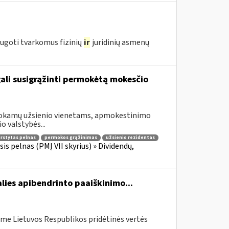
augoti tvarkomus fizinių
ir
juridinių asmenų
gali susigrąžinti permokėtą mokesčio
šmokamų užsienio vienetams, apmokestinimo
o valstybės...
irstytas pelnas
permokos grąžinimas
užsienio rezidentas
is pelnas (PMĮ VII skyrius) » Dividendų,
lies apibendrinto paaiškinimo...
me Lietuvos Respublikos pridėtinės vertės