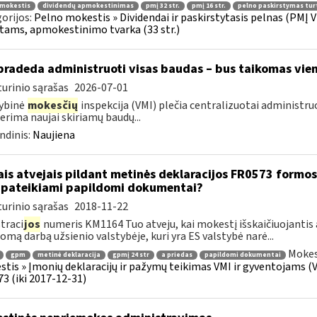
 mokestis
dividendų apmokestinimas
pmį 32 str.
pmį 16 str.
pelno paskirstymas tur
orijos:
Pelno mokestis » Dividendai ir paskirstytasis pelnas (PMĮ V
tams, apmokestinimo tvarka (33 str.)
pradeda administruoti visas baudas – bus taikomas vien
urinio sąrašas
2026-07-01
ybinė
mokesčių
inspekcija (VMI) plečia centralizuotai administru
erima naujai skiriamų baudų...
ndinis:
Naujiena
ais atvejais pildant metinės deklaracijos FR0573 formos 
 pateikiami papildomi dokumentai?
urinio sąrašas
2018-11-22
traci
jos
numeris KM1164 Tuo atveju, kai mokestį išskaičiuojantis
mą darbą užsienio valstybėje, kuri yra ES valstybė narė...
Mokes
gpm
metinė deklaracija
gpmį 24 str
a priedas
papildomi dokumentai
tis » Įmonių deklaracijų ir pažymų teikimas VMI ir gyventojams (V 
3 (iki 2017-12-31)