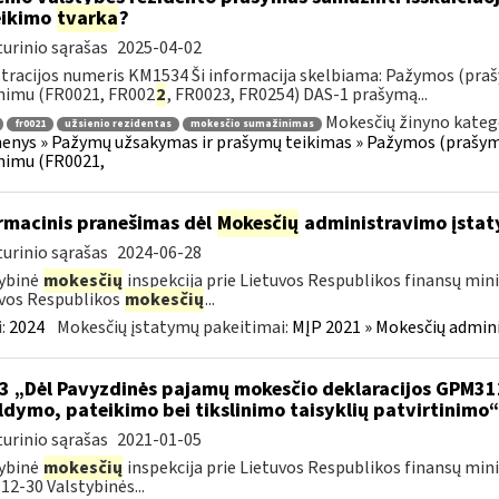
eikimo
tvarka
?
urinio sąrašas
2025-04-02
tracijos numeris KM1534 Ši informacija skelbiama: Pažymos (praš
nimu (FR0021, FR002
2
, FR0023, FR0254) DAS-1 prašymą...
Mokesčių žinyno kateg
fr0021
užsienio rezidentas
mokesčio sumažinimas
nys » Pažymų užsakymas ir prašymų teikimas » Pažymos (prašyma
nimu (FR0021,
rmacinis pranešimas dėl
Mokesčių
administravimo įstat
urinio sąrašas
2024-06-28
ybinė
mokesčių
inspekcija prie Lietuvos Respublikos finansų mini
vos Respublikos
mokesčių
...
:
2024
Mokesčių įstatymų pakeitimai:
MĮP 2021 » Mokesčių admin
3 „Dėl Pavyzdinės pajamų mokesčio deklaracijos GPM3
ldymo, pateikimo bei tikslinimo taisyklių patvirtinimo
urinio sąrašas
2021-01-05
ybinė
mokesčių
inspekcija prie Lietuvos Respublikos finansų mini
12-30 Valstybinės...