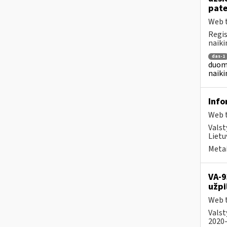
pat
Web t
Regis
naiki
das-1
duome
naiki
Info
Web t
Valst
Lietu
Metai
VA-9
užpi
Web t
Valst
2020-