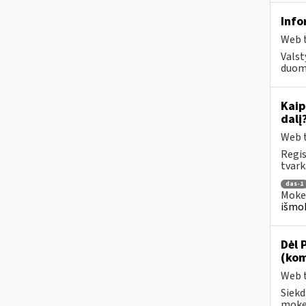
Info
Web t
Valst
duome
Kaip
dalį
Web t
Regis
tvark
das-1
Mokes
išmok
Dėl 
(kom
Web t
Siekd
mokes