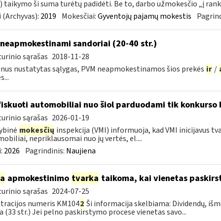
 taikymo ši suma turėtų padidėti. Be to, darbo užmokesčio „į rank
 (Archyvas):
2019
Mokesčiai:
Gyventojų pajamų mokestis
Pagrind
neapmokestinami sandoriai (20-40 str.)
urinio sąrašas
2018-11-28
nus nustatytas sąlygas, PVM neapmokestinamos šios prekės
ir
/
...
iskuoti automobiliai nuo šiol parduodami tik konkurso
urinio sąrašas
2026-01-19
ybinė
mokesčių
inspekcija (VMI) informuoja, kad VMI inicijavus tv
obiliai, nepriklausomai nuo jų vertės, el....
:
2026
Pagrindinis:
Naujiena
ia
apmokestinimo
tvarka
taikoma, kai vienetas paskirs
urinio sąrašas
2024-07-25
tracijos numeris KM104
2
Ši informacija skelbiama: Dividendų, 
a (33 str.) Jei pelno paskirstymo procese vienetas savo...