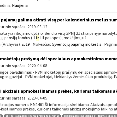
ndinis:
Naujiena
 pajamų galima atimti visą per kalendorinius metus su
urinio sąrašas
2019-03-12
ata yra ribojamo dydžio. Bendra visų GPMĮ 21 straipsnyje nurody
 į pensijų fondus (II
ir
III pakopos), mokėjimų už...
 (Archyvas):
2019
Mokesčiai:
Gyventojų pajamų mokestis
Pagrind
mokėtojų prašymų dėl specialaus apmokestinimo mom
urinio sąrašas
2020-04-08
augos pavadinimas - PVM mokėtojų prašymų dėl specialaus apmo
ugos gavėjai - PVM mokėtojai, tiekiantys žemės ūkio produkciją. P
i akcizais apmokestinamas prekes, kurioms taikomas a
urinio sąrašas
2023-04-05
tracijos numeris KM1461 Ši informacija skelbiama: Akcizais apmok
estinamos prekės, kurioms taikomas akcizų mokėjimo laikino ati
i
akcizais apmokestinamų prekių gabenimas
akcizų mokėjimo laikino atidėjimo režimas