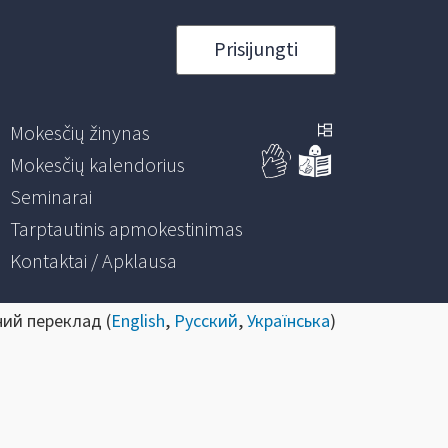
Prisijungti
Mokesčių žinynas
Mokesčių kalendorius
Seminarai
Tarptautinis apmokestinimas
Kontaktai / Apklausa
ний переклад (
English
,
Русский
,
Українська
)