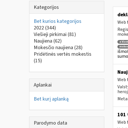
Kategorijos
dekl
Bet kurios kategorijos
Web t
2022
(344)
Regis
Viešieji pirkimai
(81)
mokes
Naujiena
(62)
a klas
Mokesčio naujiena
(28)
mokes
išmok
Pridėtinės vertės mokestis
sumok
(15)
Nauj
Web t
Aplankai
Valst
heroja
Bet kurį aplanką
Metai
101 
Web t
Parodymo data