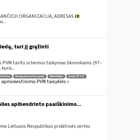
KANČIOJI ORGANIZACIJA, ADRESAS
IR
...
dą, turi jį grąžinti
o PVM tarifo schemos taikymas ūkininkams (97–
kuris...
schema
kompensacinis pvm
ūkininkai
pvmį 97 str
os apmokestinimo PVM taisyklės »
lies apibendrinto paaiškinimo...
me Lietuvos Respublikos pridėtinės vertės