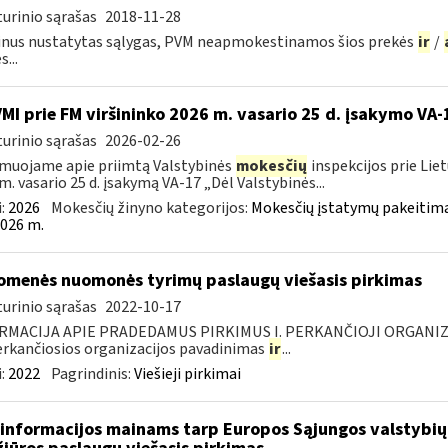
urinio sąrašas
2018-11-28
nus nustatytas sąlygas, PVM neapmokestinamos šios prekės
ir
/
...
VMI prie FM viršininko 2026 m. vasario 25 d. įsakymo VA-
urinio sąrašas
2026-02-26
muojame apie priimtą Valstybinės
mokesčių
inspekcijos prie Lie
m. vasario 25 d. įsakymą VA-17 „Dėl Valstybinės...
:
2026
Mokesčių žinyno kategorijos:
Mokesčių įstatymų pakeitima
026 m.
omenės nuomonės tyrimų paslaugų viešasis pirkimas
urinio sąrašas
2022-10-17
RMACIJA APIE PRADEDAMUS PIRKIMUS I. PERKANČIOJI ORGANIZ
Perkančiosios organizacijos pavadinimas
ir
...
:
2022
Pagrindinis:
Viešieji pirkimai
informacijos mainams tarp Europos Sąjungos valstybių 