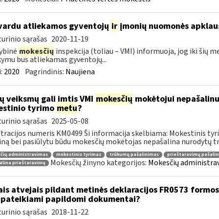
vardu atliekamos gyventojų
ir
įmonių nuomonės apklau
urinio sąrašas
2020-11-19
ybinė
mokesčių
inspekcija (toliau – VMI) informuoja, jog iki šių 
ymu bus atliekamas gyventojų...
:
2020
Pagrindinis:
Naujiena
ų veiksmų gali imtis VMI
mokesčių
mokėtojui nepašalin
stinio tyrimo
metu
?
urinio sąrašas
2025-05-08
tracijos numeris KM0499 Ši informacija skelbiama: Mokestinis tyri
ną bei pasiūlytu būdu mokesčių mokėtojas nepašalina nurodytų tr
čių administravimas
mokestinis tyrimas
trūkumų pašalinimas
prieštaravimų pašali
Mokesčių žinyno kategorijos:
Mokesčių administrav
alina prieštaravimų
ais atvejais pildant metinės deklaracijos FR0573 formos 
 pateikiami papildomi dokumentai?
urinio sąrašas
2018-11-22