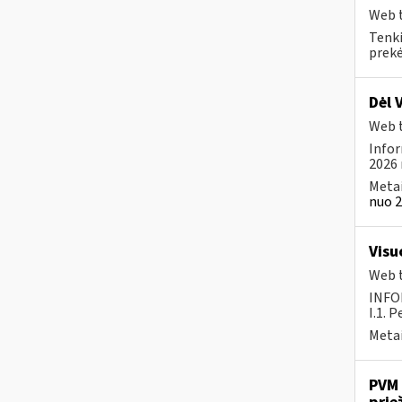
Web t
Tenki
prekės
Dėl 
Web t
Infor
2026 
Metai
nuo 2
Visu
Web t
INFO
I.1. 
Metai
PVM 