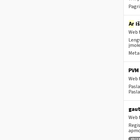
Pagri
Ar
iš
Web t
Lengv
įmokų
Metai
PVM 
Web t
Pasl
Pasla
gaut
Web t
Regis
apmok
akciza