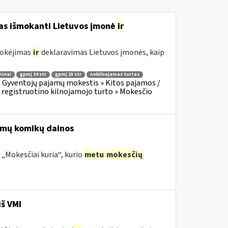
mas išmokanti Lietuvos įmonė
ir
mokėjimas
ir
deklaravimas Lietuvos įmonės, kaip
minai
gpmį 24 str
gpmį 23 str
nekilnojamas turtas
:
Gyventojų pajamų mokestis » Kitos pajamos /
 registruotino kilnojamojo turto » Mokesčio
nomų komikų dainos
 „Mokesčiai kuria“, kurio
metu
mokesčių
iš VMI