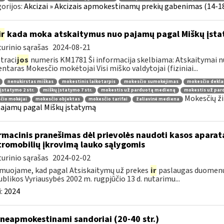
orijos:
Akcizai » Akcizais apmokestinamų prekių gabenimas (14-18 
ir
kada moka atskaitymus nuo pajamų pagal Miškų įst
urinio sąrašas
2024-08-21
traci
jos
numeris KM1781 Ši informacija skelbiama: Atskaitymai 
taras Mokesčio mokėtojai Visi miško valdytojai (fiziniai...
nenukirstas miškas
mokestinis laikotarpis
mokesčio sumokėjimas
mokesčio dekla
įstatymo 2 str.
miškų įstatymo 7 str.
mokestis už parduotą medieną
mokestis už par
Mokesčių ži
čio mokėjai
mokesčio objektas
mokesčio tarifai
žaliavinė mediena
ajamų pagal Miškų įstatymą
rmacinis pranešimas dėl prievolės naudoti kasos aparat
tromobilių įkrovimą lauko sąlygomis
urinio sąrašas
2024-02-02
muojame, kad pagal Atsiskaitymų už prekes
ir
paslaugas duomenų 
blikos Vyriausybės 2002 m. rugpjūčio 13 d. nutarimu...
:
2024
neapmokestinami sandoriai (20-40 str.)