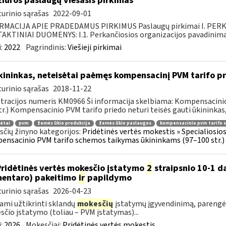
žiūros paslaugų viešasis pirkimas
urinio sąrašas
2022-09-01
RMACIJA APIE PRADEDAMUS PIRKIMUS Paslaugų pirkimai I. PER
KTINIAI DUOMENYS: I.1. Perkančiosios organizacijos pavadinimas
:
2022
Pagrindinis:
Viešieji pirkimai
ininkas, neteisėtai paėmęs kompensacinį PVM tarifo prie
urinio sąrašas
2018-11-22
tracijos numeris KM0966 Ši informacija skelbiama: Kompensacini
tr.) Kompensacinio PVM tarifo priedo neturi teisės gauti ūkininkas, 
ėtai
pvm
žemės ūkio produkcija
žemės ūkio paslaugos
kompensacinio pvm tarifo 
čių žinyno kategorijos:
Pridėtinės vertės mokestis » Specialiosi
nsacinio PVM tarifo schemos taikymas ūkininkams (97–100 str.)
Pridėtinės vertės mokesčio įstatymo
2
straipsnio 10-1 da
entaro) pakeitimo
ir
papildymo
urinio sąrašas
2026-04-23
ami užtikrinti sklandų
mokesčių
įstatymų įgyvendinimą, parengė
čio įstatymo (toliau – PVM įstatymas)...
:
2026
Mokesčiai:
Pridėtinės vertės mokestis