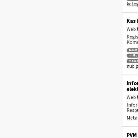
kateg
Kas
Web t
Regis
Komen
fr0463
miškų 
mokes
nuo p
Info
elek
Web t
Infor
Respu
Metai
PVM 