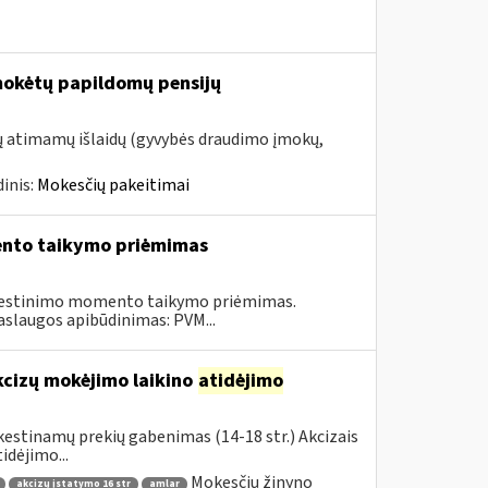
mokėtų papildomų pensijų
tų atimamų išlaidų (gyvybės draudimo įmokų,
inis:
Mokesčių pakeitimai
ento taikymo priėmimas
kestinimo momento taikymo priėmimas.
aslaugos apibūdinimas: PVM...
kcizų mokėjimo laikino
atidėjimo
estinamų prekių gabenimas (14-18 str.) Akcizais
dėjimo...
Mokesčių žinyno
akcizų įstatymo 16 str
amlar