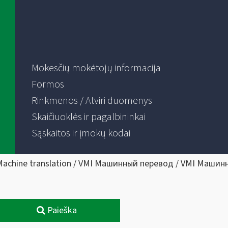
Mokesčių mokėtojų informacija
Formos
Rinkmenos / Atviri duomenys
Skaičiuoklės ir pagalbininkai
Sąskaitos ir įmokų kodai
Machine translation / VMI Машинный перевод / VMI Машин
Paieška