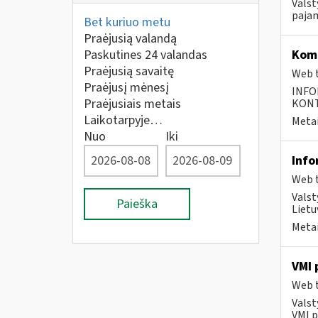
Valst
pajam
Bet kuriuo metu
Praėjusią valandą
Paskutines 24 valandas
Komp
Praėjusią savaitę
Web t
Praėjusį mėnesį
INFO
Praėjusiais metais
KONTA
Laikotarpyje…
Metai
Nuo
Iki
Info
Web t
Valst
Paieška
Lietu
Metai
VMI 
Web t
Valst
VMI p