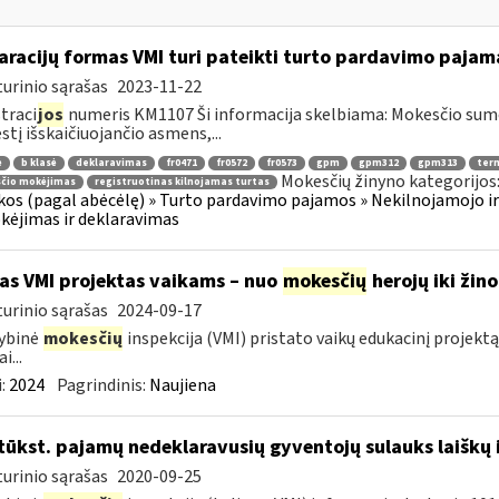
aracijų formas VMI turi pateikti turto pardavimo paja
urinio sąrašas
2023-11-22
traci
jos
numeris KM1107 Ši informacija skelbiama: Mokesčio su
tį išskaičiuojančio asmens,...
ė
b klasė
deklaravimas
fr0471
fr0572
fr0573
gpm
gpm312
gpm313
ter
Mokesčių žinyno kategorijos
čio mokėjimas
registruotinas kilnojamas turtas
os (pagal abėcėlę) » Turto pardavimo pajamos » Nekilnojamojo ir
ėjimas ir deklaravimas
as VMI projektas vaikams – nuo
mokesčių
herojų iki ži
urinio sąrašas
2024-09-17
ybinė
mokesčių
inspekcija (VMI) pristato vaikų edukacinį projektą
i...
:
2024
Pagrindinis:
Naujiena
tūkst. pajamų nedeklaravusių gyventojų sulauks laiškų 
urinio sąrašas
2020-09-25