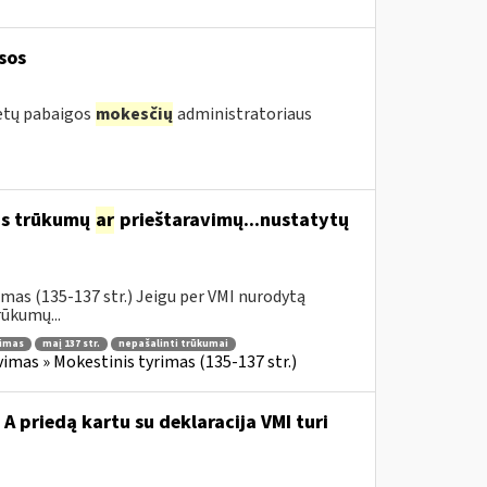
sos
metų pabaigos
mokesčių
administratoriaus
us trūkumų
ar
prieštaravimų...nustatytų
mas (135-137 str.) Jeigu per VMI nurodytą
ūkumų...
nimas
maį 137 str.
nepašalinti trūkumai
imas » Mokestinis tyrimas (135-137 str.)
A priedą kartu su deklaracija VMI turi