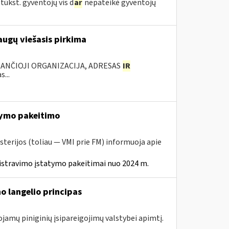
tūkst. gyventojų vis d
ar
nepateikė gyventojų
augų viešasis pirkima
KANČIOJI ORGANIZACIJA, ADRESAS
IR
...
ymo pakeitimo
sterijos (toliau — VMI prie FM) informuoja apie
istravimo įstatymo pakeitimai nuo 2024 m.
o langelio principas
ojamų piniginių įsipareigojimų valstybei apimtį.