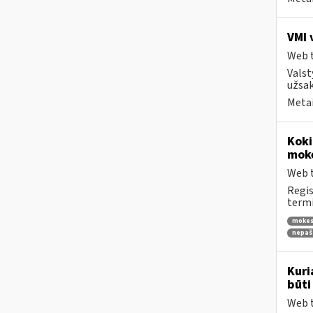
VMI 
Web t
Valst
užsak
Metai
Koki
moke
Web t
Regis
termi
mokes
nepaš
Kuri
būti
Web t