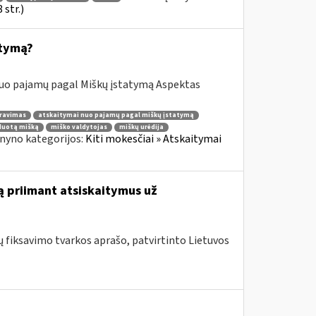
str.)
atymą?
nuo pajamų pagal Miškų įstatymą Aspektas
ravimas
atskaitymai nuo pajamų pagal miškų įstatymą
duotą mišką
miško valdytojas
miškų urėdija
nyno kategorijos:
Kiti mokesčiai » Atskaitymai
ą priimant atsiskaitymus už
fiksavimo tvarkos aprašo, patvirtinto Lietuvos