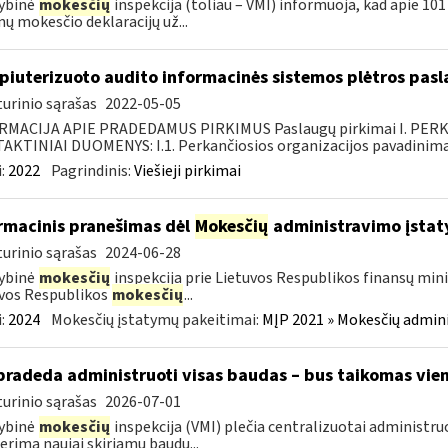
ybinė
mokesčių
inspekcija (toliau – VMI) informuoja, kad apie 101 
ų mokesčio deklaracijų už...
iuterizuoto audito informacinės sistemos plėtros pasl
urinio sąrašas
2022-05-05
RMACIJA APIE PRADEDAMUS PIRKIMUS Paslaugų pirkimai I. PER
KTINIAI DUOMENYS: I.1. Perkančiosios organizacijos pavadinimas
:
2022
Pagrindinis:
Viešieji pirkimai
rmacinis pranešimas dėl
Mokesčių
administravimo įstat
urinio sąrašas
2024-06-28
ybinė
mokesčių
inspekcija prie Lietuvos Respublikos finansų mini
vos Respublikos
mokesčių
...
:
2024
Mokesčių įstatymų pakeitimai:
MĮP 2021 » Mokesčių admin
pradeda administruoti visas baudas – bus taikomas vien
urinio sąrašas
2026-07-01
ybinė
mokesčių
inspekcija (VMI) plečia centralizuotai administru
erima naujai skiriamų baudų...