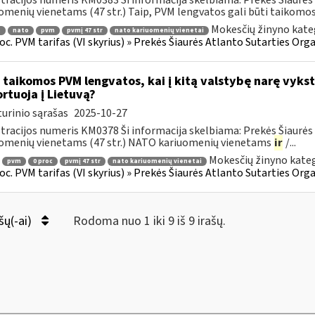
tracijos numeris KM0383 Ši informacija skelbiama: Prekės Šiaurės 
omenių vienetams (47 str.) Taip, PVM lengvatos gali būti taikomos ti
Mokesčių žinyno kate
.
nato
pvm
pvmį 47 str
nato kariuomenių vienetai
roc. PVM tarifas (VI skyrius) » Prekės Šiaurės Atlanto Sutarties Or
 taikomos PVM lengvatos, kai į kitą valstybę narę vyks
rtuoja į Lietuvą?
urinio sąrašas
2025-10-27
tracijos numeris KM0378 Ši informacija skelbiama: Prekės Šiaurės 
omenių vienetams (47 str.) NATO kariuomenių vienetams
ir
/...
Mokesčių žinyno kateg
pvm
0 proc
pvmį 47 str
nato kariuomenių vienetai
roc. PVM tarifas (VI skyrius) » Prekės Šiaurės Atlanto Sutarties Or
šų(-ai)
Rodoma nuo 1 iki 9 iš 9 irašų.