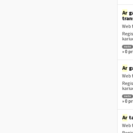
Ar
ga
tran
Web t
Regis
kariu
nato
» 0 p
Ar
ga
Web t
Regis
kariu
nato
» 0 p
Ar
ta
Web t