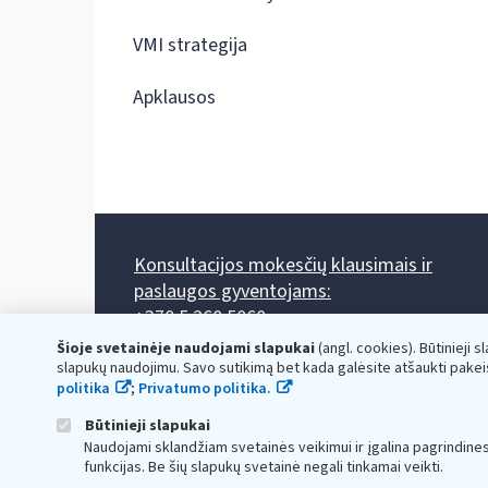
VMI strategija
Apklausos
Konsultacijos mokesčių klausimais ir
paslaugos gyventojams:
+370 5 260 5060
Darbo laikas: I-IV 8.00-17.00, V 8.00-15.45.
Šioje svetainėje naudojami slapukai
(angl. cookies). Būtinieji s
Prieššventinę dieną - viena valanda trumpiau.
slapukų naudojimu. Savo sutikimą bet kada galėsite atšaukti pakei
Kiekvieno mėnesio antrą penktadienį 8.00 val. - 12.00 val.
politika
;
Privatumo politika.
Mano VMI
Paklausimas per
Būtinieji slapukai
Naudojami sklandžiam svetainės veikimui ir įgalina pagrindine
funkcijas. Be šių slapukų svetainė negali tinkamai veikti.