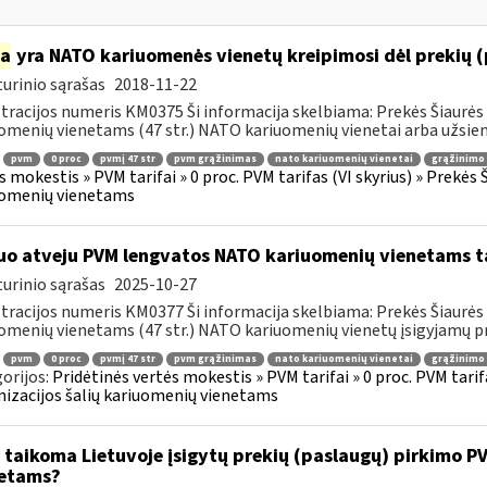
ia
yra NATO kariuomenės vienetų kreipimosi dėl prekių 
urinio sąrašas
2018-11-22
tracijos numeris KM0375 Ši informacija skelbiama: Prekės Šiaurės 
omenių vienetams (47 str.) NATO kariuomenių vienetai arba užsienio
pvm
0 proc
pvmį 47 str
pvm grąžinimas
nato kariuomenių vienetai
grąžinimo 
s mokestis » PVM tarifai » 0 proc. PVM tarifas (VI skyrius) » Prekės
uomenių vienetams
uo atveju PVM lengvatos NATO kariuomenių vienetams tai
urinio sąrašas
2025-10-27
tracijos numeris KM0377 Ši informacija skelbiama: Prekės Šiaurės 
omenių vienetams (47 str.) NATO kariuomenių vienetų įsigyjamų pr
pvm
0 proc
pvmį 47 str
pvm grąžinimas
nato kariuomenių vienetai
grąžinimo 
orijos:
Pridėtinės vertės mokestis » PVM tarifai » 0 proc. PVM tarif
izacijos šalių kariuomenių vienetams
 taikoma Lietuvoje įsigytų prekių (paslaugų) pirkimo 
etams?