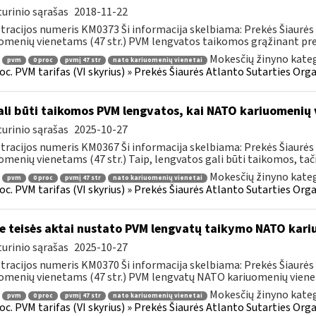
urinio sąrašas
2018-11-22
tracijos numeris KM0373 Ši informacija skelbiama: Prekės Šiaurės 
omenių vienetams (47 str.) PVM lengvatos taikomos grąžinant prek
Mokesčių žinyno kateg
pvm
0 proc
pvmį 47 str
nato kariuomenių vienetai
roc. PVM tarifas (VI skyrius) » Prekės Šiaurės Atlanto Sutarties Or
li būti taikomos PVM lengvatos, kai NATO kariuomenių 
urinio sąrašas
2025-10-27
tracijos numeris KM0367 Ši informacija skelbiama: Prekės Šiaurės 
omenių vienetams (47 str.) Taip, lengvatos gali būti taikomos, tačia
Mokesčių žinyno kateg
pvm
0 proc
pvmį 47 str
nato kariuomenių vienetai
roc. PVM tarifas (VI skyrius) » Prekės Šiaurės Atlanto Sutarties Or
e teisės aktai nustato PVM lengvatų taikymo NATO kar
urinio sąrašas
2025-10-27
tracijos numeris KM0370 Ši informacija skelbiama: Prekės Šiaurės 
omenių vienetams (47 str.) PVM lengvatų NATO kariuomenių viene
Mokesčių žinyno kateg
pvm
0 proc
pvmį 47 str
nato kariuomenių vienetai
roc. PVM tarifas (VI skyrius) » Prekės Šiaurės Atlanto Sutarties Or