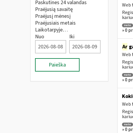
Paskutines 24 valandas
Web t
Praėjusią savaitę
Regis
Praėjusį mėnesį
kariu
Praėjusiais metais
nato
Laikotarpyje…
» 0 p
Nuo
Iki
Ar
ga
Web t
Regis
Paieška
kariu
nato
» 0 p
Koki
Web t
Regis
kariu
nato
» 0 p