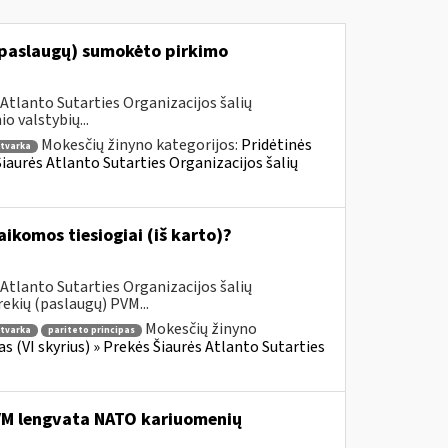
(paslaugų) sumokėto pirkimo
Atlanto Sutarties Organizacijos šalių
 valstybių...
Mokesčių žinyno kategorijos:
Pridėtinės
tvarka
 Šiaurės Atlanto Sutarties Organizacijos šalių
komos tiesiogiai (iš karto)?
Atlanto Sutarties Organizacijos šalių
ekių (paslaugų) PVM...
Mokesčių žinyno
tvarka
pariteto principas
as (VI skyrius) » Prekės Šiaurės Atlanto Sutarties
PVM lengvata NATO kariuomenių