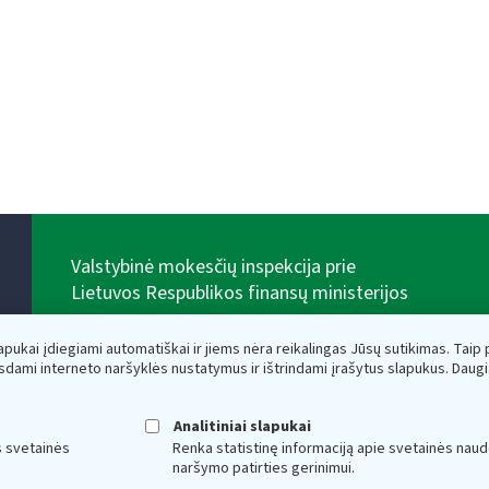
Valstybinė mokesčių inspekcija prie
Lietuvos Respublikos finansų ministerijos
Biudžetinė įstaiga. Juridinio asmens kodas — 188659752,
adresas: Vasario 16-osios g. 14, 01107 Vilnius, Lietuva,
lapukai įdiegiami automatiškai ir jiems nėra reikalingas Jūsų sutikimas. Taip pa
el.paštas:
vmi@vmi.lt
, E. pristatymo dėžutės adresas
sdami interneto naršyklės nustatymus ir ištrindami įrašytus slapukus. Daug
188659752
Duomenys apie Valstybinę mokesčių inspekciją prie
Lietuvos Respublikos finansų ministerijos kaupiami ir
Analitiniai slapukai
saugomi Juridinių asmenų registre
s svetainės
Renka statistinę informaciją apie svetainės naud
naršymo patirties gerinimui.