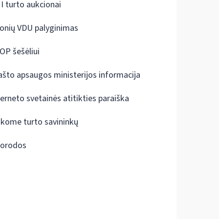
I turto aukcionai
onių VDU palyginimas
OP šešėliui
ašto apsaugos ministerijos informacija
terneto svetainės atitikties paraiška
škome turto savininkų
orodos