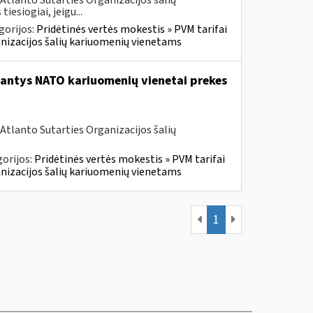
Atlanto Sutarties Organizacijos šalių
esiogiai, jeigu...
gorijos:
Pridėtinės vertės mokestis » PVM tarifai
ganizacijos šalių kariuomenių vienetams
tantys NATO kariuomenių vienetai prekes
Atlanto Sutarties Organizacijos šalių
orijos:
Pridėtinės vertės mokestis » PVM tarifai
ganizacijos šalių kariuomenių vienetams
1