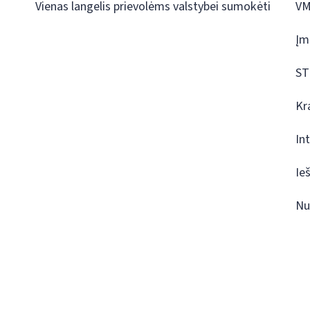
Vienas langelis prievolėms valstybei sumokėti
VM
Įm
ST
Kr
In
Ie
Nu