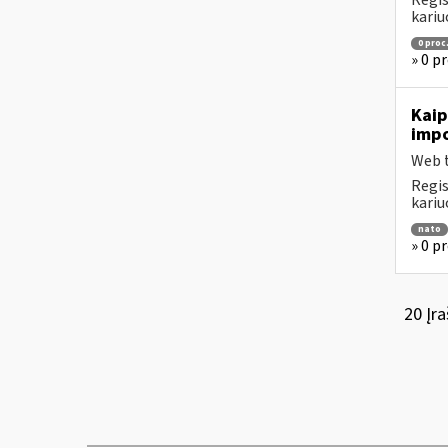
Regis
kariu
0 proc
» 0 p
Kaip
impo
Web t
Regis
kariu
nato
» 0 p
20 Įra