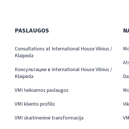
PASLAUGOS
N
Consultations at International House Vilnius /
Mo
Klaipėda
At
Консультации в International House Vilnius /
Klaipėda
Da
VMI teikiamos paslaugos
Mo
VMI kliento profilis
Vi
VMI skaitmeninė transformacija
VM