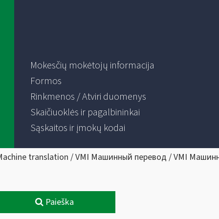
Mokesčių mokėtojų informacija
Formos
Rinkmenos / Atviri duomenys
Skaičiuoklės ir pagalbininkai
Sąskaitos ir įmokų kodai
Machine translation / VMI Машинный перевод / VMI Машин
Paieška