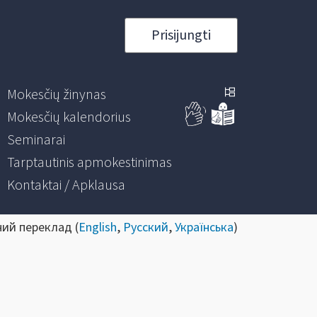
Prisijungti
Mokesčių žinynas
Mokesčių kalendorius
Seminarai
Tarptautinis apmokestinimas
Kontaktai / Apklausa
ний переклад (
English
,
Русский
,
Українська
)