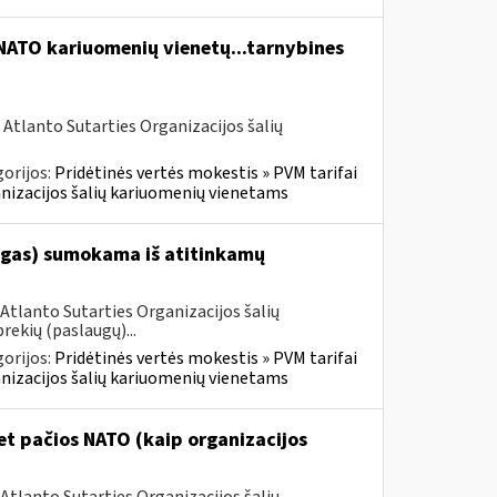
 NATO kariuomenių vienetų...tarnybines
 Atlanto Sutarties Organizacijos šalių
orijos:
Pridėtinės vertės mokestis » PVM tarifai
ganizacijos šalių kariuomenių vienetams
augas) sumokama iš atitinkamų
Atlanto Sutarties Organizacijos šalių
rekių (paslaugų)...
orijos:
Pridėtinės vertės mokestis » PVM tarifai
ganizacijos šalių kariuomenių vienetams
t pačios NATO (kaip organizacijos