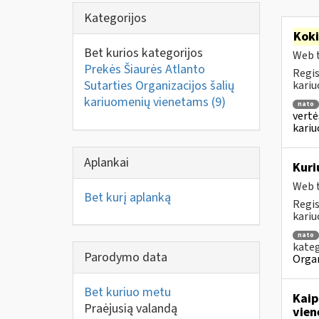
Kategorijos
Kok
Bet kurios kategorijos
Web t
Prekės Šiaurės Atlanto
Regis
Sutarties Organizacijos šalių
kariu
kariuomenių vienetams
(9)
nato
vertė
kari
Aplankai
Kuri
Web t
Bet kurį aplanką
Regis
kariu
nato
kateg
Parodymo data
Organ
Bet kuriuo metu
Kaip
Praėjusią valandą
vien