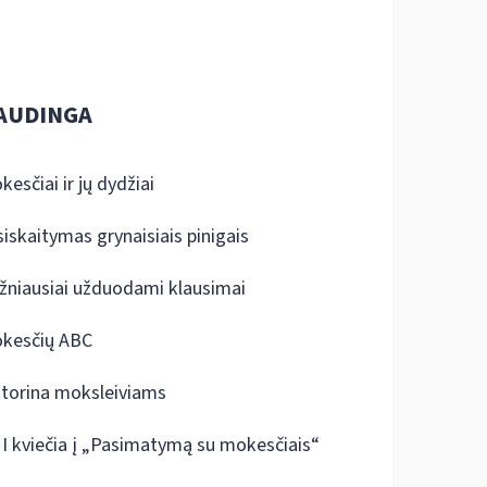
AUDINGA
kesčiai ir jų dydžiai
siskaitymas grynaisiais pinigais
žniausiai užduodami klausimai
kesčių ABC
ktorina moksleiviams
I kviečia į „Pasimatymą su mokesčiais“