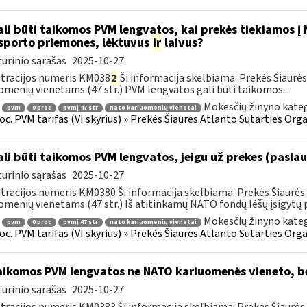
li būti taikomos PVM lengvatos, kai prekės tiekiamos į
sporto priemones, lėktuvus
ir
laivus?
urinio sąrašas
2025-10-27
tracijos numeris KM038
2
Ši informacija skelbiama: Prekės Šiaurės
omenių vienetams (47 str.) PVM lengvatos gali būti taikomos...
Mokesčių žinyno kateg
pvm
0 proc
pvmį 47 str
nato kariuomenių vienetai
roc. PVM tarifas (VI skyrius) » Prekės Šiaurės Atlanto Sutarties Or
li būti taikomos PVM lengvatos, jeigu už prekes (pasl
urinio sąrašas
2025-10-27
tracijos numeris KM0380 Ši informacija skelbiama: Prekės Šiaurės 
omenių vienetams (47 str.) Iš atitinkamų NATO fondų lėšų įsigytų p
Mokesčių žinyno kateg
pvm
0 proc
pvmį 47 str
nato kariuomenių vienetai
roc. PVM tarifas (VI skyrius) » Prekės Šiaurės Atlanto Sutarties Or
ikomos PVM lengvatos ne NATO kariuomenės vieneto, be
urinio sąrašas
2025-10-27