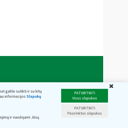
Uždar
t galite sutikti ir su kitų
PATVIRTINTI
iau informacijos
Slapukų
Visus slapukus
PATVIRTINTI
Pasirinktus slapukus
ojimą ir naudojami Jūsų