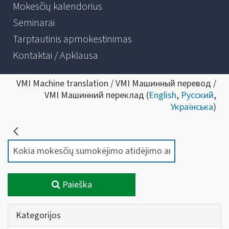
Mokesčių kalendorius
Seminarai
Tarptautinis apmokestinimas
Kontaktai / Apklausa
VMI Machine translation / VMI Машинный перевод /
VMI Машинний переклад (
English
,
Русский
,
Українська
)
Paieška
Kategorijos