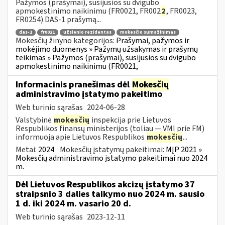
Pažymos (prašymai), susijusios su dvigubo
apmokestinimo naikinimu (FR0021, FR002
2
, FR0023,
FR0254) DAS-1 prašymą...
das-1
fr0021
užsienio rezidentas
mokesčio sumažinimas
Mokesčių žinyno kategorijos:
Prašymai, pažymos ir
mokėjimo duomenys » Pažymų užsakymas ir prašymų
teikimas » Pažymos (prašymai), susijusios su dvigubo
apmokestinimo naikinimu (FR0021,
Informacinis pranešimas dėl
Mokesčių
administravimo įstatymo pakeitimo
Web turinio sąrašas
2024-06-28
Valstybinė
mokesčių
inspekcija prie Lietuvos
Respublikos finansų ministerijos (toliau — VMI prie FM)
informuoja apie Lietuvos Respublikos
mokesčių
...
Metai:
2024
Mokesčių įstatymų pakeitimai:
MĮP 2021 »
Mokesčių administravimo įstatymo pakeitimai nuo 2024
m.
Dėl Lietuvos Respublikos akcizų įstatymo 37
straipsnio 3 dalies taikymo nuo 2024 m. sausio
1 d. iki 2024 m. vasario 20 d.
Web turinio sąrašas
2023-12-11