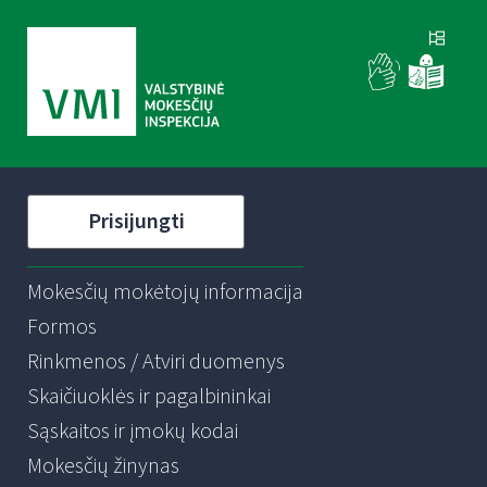
Prisijungti
Mokesčių mokėtojų informacija
Formos
Rinkmenos / Atviri duomenys
Skaičiuoklės ir pagalbininkai
Sąskaitos ir įmokų kodai
Mokesčių žinynas