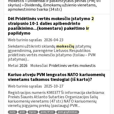
mokestis » Dividendai ir paskirstytasis pelnas (PMĮ VII
skyrius) » Dividendų, išmokamų užsienio vienetams,
apmokestinimo tvarka (34 str.)
Dėl Pridėtinės vertės mokesčio įstatymo
2
straipsnio 10-1 dalies apibendrinto
paaiškinimo...(komentaro) pakeitimo
ir
papildymo
Web turinio sąrašas
2026-04-23
Siekdami užtikrinti sklandų
mokesčių
įstatymų
įgyvendinimą, parengėme Lietuvos Respublikos
pridėtinės vertės mokesčio įstatymo (toliau – PVM
įstatymas)...
Metai:
2026
Mokesčiai:
Pridėtinės vertės mokestis
Kuriuo atveju PVM lengvatos NATO kariuomenių
vienetams taikomos tiesiogiai (iš karto)?
Web turinio sąrašas
2025-10-27
Registracijos numeris KM0377 Ši informacija skelbiama:
Prekės Šiaurės Atlanto Sutarties Organizacijos šalių
kariuomenių vienetams (47 str.) NATO kariuomenių
vienetų įsigyjamų prekių (paslaugų) PVM...
nato
pvm
0 proc
pvmį 47 str
pvm grąžinimas