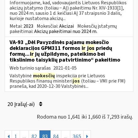
Informuojame, kad, vadovaujantis Lietuvos Respublikos
akcizų įstatymo (toliau − AĮ) pakeitimu Nr. XIV-1933[1],
nuo 2024 m. sausio 1 d. keičiasi AĮ 37 straipsnio 3 dalis,
kurioje nustatoma akcizų...
Metai:
2023
Mokesčiai:
Akcizai
Mokesčių įstatymų
pakeitimai:
Akcizų pakeitimai nuo 2024 m.
VA-93 „Dėl Pavyzdinės pajamų mokesčio
deklaracijos GPM311 formos
ir
jos
priedų
formų...
ir
jų užpildymo, pateikimo bei
tikslinimo taisyklių patvirtinimo“ pakeitimo
Web turinio sąrašas
2021-01-05
Valstybinė
mokesčių
inspekcija prie Lietuvos
Respublikos finansų ministeri
jos
(toliau – VMI prie FM)
praneša, kad 2020-12-30 Valstybinės...
20 Įrašų(-ai)
Rodoma nuo 1,641 iki 1,660 iš 7,293 irašų.
1
...
82
83
84
...
365