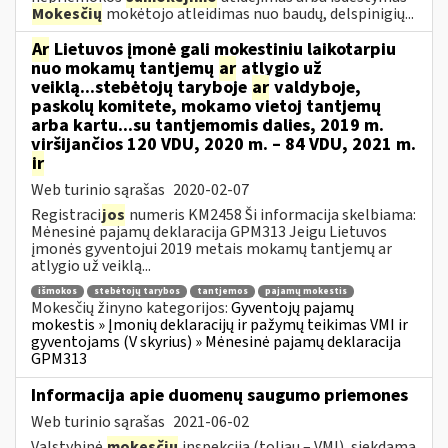
Mokesčių
mokėtojo atleidimas nuo baudų, delspinigių...
Ar
Lietuvos įmonė gali mokestiniu laikotarpiu
nuo mokamų tantjemų
ar
atlygio už
veiklą...stebėtojų taryboje
ar
valdyboje,
paskolų komitete, mokamo vietoj tantjemų
arba kartu...su tantjemomis dalies, 2019 m.
viršijančios 120 VDU, 2020 m. – 84 VDU, 2021 m.
ir
Web turinio sąrašas
2020-02-07
Registraci
jos
numeris KM2458 Ši informacija skelbiama:
Mėnesinė pajamų deklaracija GPM313 Jeigu Lietuvos
įmonės gyventojui 2019 metais mokamų tantjemų ar
atlygio už veiklą...
išmokos
stebėtojų tarybos
tantjemos
pajamų mokestis
Mokesčių žinyno kategorijos:
Gyventojų pajamų
mokestis » Įmonių deklaracijų ir pažymų teikimas VMI ir
gyventojams (V skyrius) » Mėnesinė pajamų deklaracija
GPM313
Informacija apie duomenų saugumo priemones
Web turinio sąrašas
2021-06-02
Valstybinė
mokesčių
inspekcija (toliau – VMI), siekdama