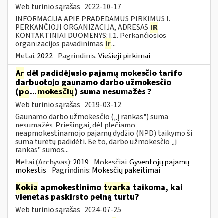
Web turinio sąrašas
2022-10-17
INFORMACIJA APIE PRADEDAMUS PIRKIMUS I.
PERKANČIOJI ORGANIZACIJA, ADRESAS
IR
KONTAKTINIAI DUOMENYS: I.1. Perkančiosios
organizacijos pavadinimas
ir
...
Metai:
2022
Pagrindinis:
Viešieji pirkimai
Ar
dėl padidėjusio pajamų mokesčio tarifo
darbuotojo gaunamo darbo užmokesčio
(
po
...
mokesčių
) suma nesumažės ?
Web turinio sąrašas
2019-03-12
Gaunamo darbo užmokesčio („į rankas") suma
nesumažės. Priešingai, dėl plečiamo
neapmokestinamojo pajamų dydžio (NPD) taikymo ši
suma turėtų padidėti. Be to, darbo užmokesčio „į
rankas" sumos...
Metai (Archyvas):
2019
Mokesčiai:
Gyventojų pajamų
mokestis
Pagrindinis:
Mokesčių pakeitimai
Kokia
apmokestinimo
tvarka
taikoma, kai
vienetas paskirsto pelną turtu?
Web turinio sąrašas
2024-07-25