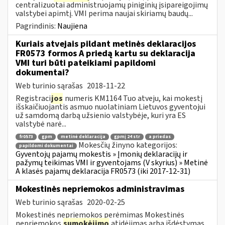
centralizuotai administruojamų piniginių įsipareigojimų
valstybei apimtį. VMI perima naujai skiriamų baudų...
Pagrindinis:
Naujiena
Kuriais atvejais pildant metinės deklaracijos
FR0573 formos A priedą kartu su deklaracija
VMI turi būti pateikiami papildomi
dokumentai?
Web turinio sąrašas
2018-11-22
Registraci
jos
numeris KM1164 Tuo atveju, kai mokestį
išskaičiuojantis asmuo nuolatiniam Lietuvos gyventojui
už samdomą darbą užsienio valstybėje, kuri yra ES
valstybė narė...
fr0573
gpm
metinė deklaracija
gpmį 24 str
a priedas
Mokesčių žinyno kategorijos:
papildomi dokumentai
Gyventojų pajamų mokestis » Įmonių deklaracijų ir
pažymų teikimas VMI ir gyventojams (V skyrius) » Metinė
A klasės pajamų deklaracija FR0573 (iki 2017-12-31)
Mokestinės nepriemokos administravimas
Web turinio sąrašas
2020-02-25
Mokestinės nepriemokos perėmimas Mokestinės
nepriemokos
sumokėjimo
atidėjimas arba išdėstymas