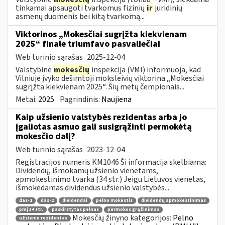
tinkamai apsaugoti tvarkomus fizinių
ir
juridinių
asmenų duomenis bei kitą tvarkomą...
Viktorinos „Mokesčiai sugrįžta kiekvienam
2025“ finale triumfavo pasvaliečiai
Web turinio sąrašas
2025-12-04
Valstybinė
mokesčių
inspekcija (VMI) informuoja, kad
Vilniuje įvyko dešimtoji moksleivių viktorina „Mokesčiai
sugrįžta kiekvienam 2025“. Šių metų čempionais...
Metai:
2025
Pagrindinis:
Naujiena
Kaip užsienio valstybės rezidentas arba jo
įgaliotas asmuo gali susigrąžinti permokėtą
mokesčio dalį?
Web turinio sąrašas
2023-12-04
Registracijos numeris KM1046 Ši informacija skelbiama:
Dividendų, išmokamų užsienio vienetams,
apmokestinimo tvarka (34 str.) Jeigu Lietuvos vienetas,
išmokėdamas dividendus užsienio valstybės...
das-1
das-2
dividendai
pelno mokestis
dividendų apmokestinimas
pmį 34 str.
paskirstytas pelnas
permokos grąžinimas
Mokesčių žinyno kategorijos:
Pelno
užsienio rezidentas