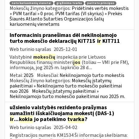
nato kariuomenių vienetai
grąžinimo tvarka
pariteto principas
Mokesčių žinyno kategorijos:
Pridėtinės vertės mokestis
» PVM tarifai » 0 proc. PVM tarifas (VI skyrius) » Prekės
Šiaurės Atlanto Sutarties Organizacijos šalių
kariuomenių vienetams
Informacinis pranešimas dėl nekilnojamojo
turto mokesčio deklaracijų KIT715
ir
KIT711
Web turinio sąrašas
2025-12-01
Valstybinė
mokesčių
inspekcija prie Lietuvos
Respublikos finansų ministeri
jos
(toliau — VMI prie FM),
informuoja, jog 2025 m. lapkričio 28 d....
Metai:
2025
Mokesčiai:
Nekilnojamojo turto mokestis
Mokesčių žinyno kategorijos:
Mokesčių įstatymų
pakeitimai » Nekilnojamo turto mokesčio pakeitimai
nuo 2026
Mokesčių įstatymų pakeitimai »
Nekilnojamojo turto mokesčio pakeitimai nuo 2025 m.
užsienio valstybės rezidento prašymas
sumažinti išskaičiuojamą mokestį (DAS-1)
ir
...
kokia
jo pateikimo
tvarka
?
Web turinio sąrašas
2025-04-02
Registracijos numeris KM1534 Ši informacija skelbiama: