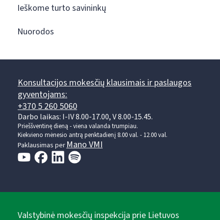
Ieškome turto savininkų
Nuorodos
Konsultacijos mokesčių klausimais ir paslaugos
gyventojams:
+370 5 260 5060
Darbo laikas: I-IV 8.00-17.00, V 8.00-15.45.
Prieššventinę dieną - viena valanda trumpiau.
Kiekvieno mėnesio antrą penktadienį 8.00 val. - 12.00 val.
Mano VMI
Paklausimas per
Valstybinė mokesčių inspekcija prie Lietuvos