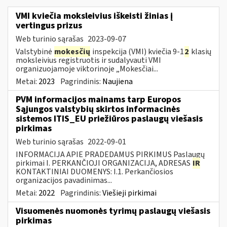
VMI kviečia moksleivius iškeisti žinias į
vertingus prizus
Web turinio sąrašas
2023-09-07
Valstybinė
mokesčių
inspekcija (VMI) kviečia 9-1
2
klasių
moksleivius registruotis ir sudalyvauti VMI
organizuojamoje viktorinoje „Mokesčiai...
Metai:
2023
Pagrindinis:
Naujiena
PVM informacijos mainams tarp Europos
Sąjungos valstybių skirtos informacinės
sistemos ITIS_EU priežiūros paslaugų viešasis
pirkimas
Web turinio sąrašas
2022-09-01
INFORMACIJA APIE PRADEDAMUS PIRKIMUS Paslaugų
pirkimai I. PERKANČIOJI ORGANIZACIJA, ADRESAS
IR
KONTAKTINIAI DUOMENYS: I.1. Perkančiosios
organizacijos pavadinimas...
Metai:
2022
Pagrindinis:
Viešieji pirkimai
Visuomenės nuomonės tyrimų paslaugų viešasis
pirkimas