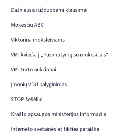
Dažniausiai užduodami klausimai
Mokesčių ABC
Viktorina moksleiviams
VMI kviečia į „Pasimatymą su mokesčiais“
VMI turto aukcionai
Įmonių VDU palyginimas
STOP šešėliui
Krašto apsaugos ministerijos informacija
Interneto svetainės atitikties paraiška