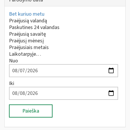
Bet kuriuo metu
Praėjusią valandą
Paskutines 24 valandas
Praėjusią savaitę
Praėjusį mėnesį
Praėjusiais metais
Laikotarpyje…
Nuo
Iki
Paieška