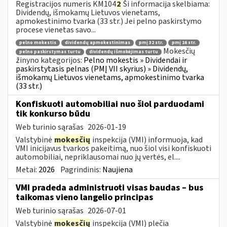
Registracijos numeris KM104
2
Ši informacija skelbiama:
Dividendų, išmokamų Lietuvos vienetams,
apmokestinimo tvarka (33 str.) Jei pelno paskirstymo
procese vienetas savo...
pelno mokestis
dividendų apmokestinimas
pmį 32 str.
pmį 16 str.
Mokesčių
pelno paskirstymas turtu
dividendų išmokėjimas turtu
žinyno kategorijos:
Pelno mokestis » Dividendai ir
paskirstytasis pelnas (PMĮ VII skyrius) » Dividendų,
išmokamų Lietuvos vienetams, apmokestinimo tvarka
(33 str.)
Konfiskuoti automobiliai nuo šiol parduodami
tik konkurso būdu
Web turinio sąrašas
2026-01-19
Valstybinė
mokesčių
inspekcija (VMI) informuoja, kad
VMI inicijavus tvarkos pakeitimą, nuo šiol visi konfiskuoti
automobiliai, nepriklausomai nuo jų vertės, el....
Metai:
2026
Pagrindinis:
Naujiena
VMI pradeda administruoti visas baudas – bus
taikomas vieno langelio principas
Web turinio sąrašas
2026-07-01
Valstybinė
mokesčių
inspekcija (VMI) plečia