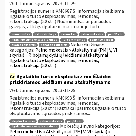
Web turinio sąrašas
2023-11-29
Registracijos numeris KM0687 Ši informacija skelbiama:
Ilgalaikio turto eksploatavimas, remontas,
rekonstrukcija (20 str.) Nuomininkas ar panaudos
gavėjas, atlikęs ilgalaikio materialiojo turto...
nuomininkas
rekonstrukcija
remontas
pelno mokestis
pmį 20 str.
ilgalaikio turto eksploatavimas
turto remontas
remonto darbai
Mokesčių žinyno
nuomos sutartis
panaudos sutartis
kategorijos:
Pelno mokestis » Atskaitymai (PMĮ V, VI
skyriai) » Ribojamų dydžių leidžiami atskaitymai »
Ilgalaikio turto eksploatavimas, remontas,
rekonstrukcija (20 str.)
Ar
ilgalaikio turto eksploatavimo išlaidos
priskiriamos leidžiamiems atskaitymams
Web turinio sąrašas
2023-11-29
Registracijos numeris KM0693 Ši informacija skelbiama:
Ilgalaikio turto eksploatavimas, remontas,
rekonstrukcija (20 str.) Faktiškai patirtos ilgalaikio turto
eksploatavimo sąnaudos priskiriamos...
eksploatavimas
pelno mokestis
pmį 17 str.
Mokesčių žinyno kategorijos:
ilgalaikio turto eksploatavimas
Pelno mokestis » Atskaitymai (PMĮ V, VI skyriai) »