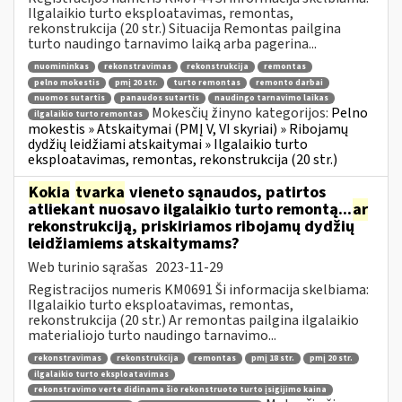
Ilgalaikio turto eksploatavimas, remontas,
rekonstrukcija (20 str.) Situacija Remontas pailgina
turto naudingo tarnavimo laiką arba pagerina...
nuomininkas
rekonstravimas
rekonstrukcija
remontas
pelno mokestis
pmį 20 str.
turto remontas
remonto darbai
nuomos sutartis
panaudos sutartis
naudingo tarnavimo laikas
Mokesčių žinyno kategorijos:
Pelno
ilgalaikio turto remontas
mokestis » Atskaitymai (PMĮ V, VI skyriai) » Ribojamų
dydžių leidžiami atskaitymai » Ilgalaikio turto
eksploatavimas, remontas, rekonstrukcija (20 str.)
Kokia
tvarka
vieneto sąnaudos, patirtos
atliekant nuosavo ilgalaikio turto remontą...
ar
rekonstrukciją, priskiriamos ribojamų dydžių
leidžiamiems atskaitymams?
Web turinio sąrašas
2023-11-29
Registracijos numeris KM0691 Ši informacija skelbiama:
Ilgalaikio turto eksploatavimas, remontas,
rekonstrukcija (20 str.) Ar remontas pailgina ilgalaikio
materialiojo turto naudingo tarnavimo...
rekonstravimas
rekonstrukcija
remontas
pmį 18 str.
pmį 20 str.
ilgalaikio turto eksploatavimas
rekonstravimo verte didinama šio rekonstruoto turto įsigijimo kaina