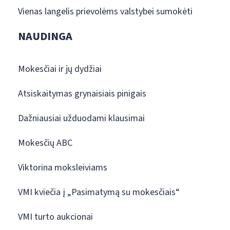
Vienas langelis prievolėms valstybei sumokėti
NAUDINGA
Mokesčiai ir jų dydžiai
Atsiskaitymas grynaisiais pinigais
Dažniausiai užduodami klausimai
Mokesčių ABC
Viktorina moksleiviams
VMI kviečia į „Pasimatymą su mokesčiais“
VMI turto aukcionai