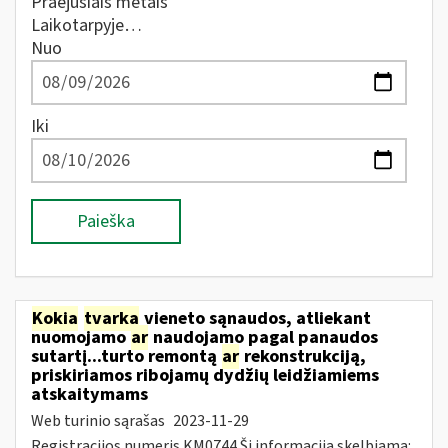
Praėjusiais metais
Laikotarpyje…
Nuo
Iki
Paieška
Kokia
tvarka
vieneto sąnaudos, atliekant
nuomojamo
ar
naudojamo pagal panaudos
sutartį...turto remontą
ar
rekonstrukciją,
priskiriamos ribojamų dydžių leidžiamiems
atskaitymams
Web turinio sąrašas
2023-11-29
Registracijos numeris KM0744 Ši informacija skelbiama: