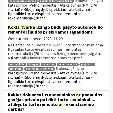
Mokesčių žinyno
naudingąsias savybes
naudingo tarnavimo laikas
kategorijos:
Pelno mokestis » Atskaitymai (PMĮ V, VI
skyriai) » Ribojamų dydžių leidžiami atskaitymai »
Ilgalaikio turto eksploatavimas, remontas,
rekonstrukcija (20 str.)
Kokia
tvarka
lizingo būdu įsigyto automobilio
remonto išlaidos priskiriamos sąnaudoms
Web turinio sąrašas
2023-11-29
Registracijos numeris KM0692 Ši informacija skelbiama:
Ilgalaikio turto eksploatavimas, remontas,
rekonstrukcija (20 str.) Jei iš lizingo bendrovės įsigytas
automobilis buvo remontuojamas dar prieš...
automobilis
lizingas
remontas
pelno mokestis
pmį 20 str.
Mokesčių žinyno
pmį 14 str.
automobilio remontas
kategorijos:
Pelno mokestis » Atskaitymai (PMĮ V, VI
skyriai) » Ribojamų dydžių leidžiami atskaitymai »
Ilgalaikio turto eksploatavimas, remontas,
rekonstrukcija (20 str.)
Kokius dokumentus nuomininkas
ar
panaudos
gavėjas privalo pateikti turto savininkui...,
atlikęs to turto remonto
ar
rekonstravimo
darbus?