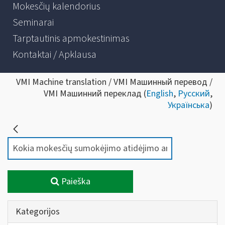
Mokesčių kalendorius
Seminarai
Tarptautinis apmokestinimas
Kontaktai / Apklausa
VMI Machine translation / VMI Машинный перевод /
VMI Машинний переклад (
English
,
Русский
,
Українська
)
Paieška
Kategorijos