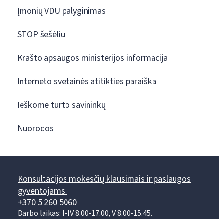
Įmonių VDU palyginimas
STOP šešėliui
Krašto apsaugos ministerijos informacija
Interneto svetainės atitikties paraiška
Ieškome turto savininkų
Nuorodos
Konsultacijos mokesčių klausimais ir paslaugos
gyventojams:
+370 5 260 5060
Darbo laikas: I-IV 8.00-17.00, V 8.00-15.45.