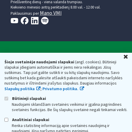
Prieššventinę dieną - viena valanda trumpiau.
Kiekvieno mėnesio antrą penktadienį 8.00 val. - 12.00 val.
Mano VMI
Paklausimas per
Valstybinė mokesčių inspekcija prie Lietuvos
U
Respublikos finansų ministerijos
Šioje svetainėje naudojami slapukai
(angl. cookies). Būtinieji
slapukai įdiegiami automatiškai ir jiems nėra reikalingas Jūsų
Biudžetinė įstaiga. Juridinio asmens kodas — 188659752,
sutikimas. Taip pat galite sutikti ir su kitų slapukų naudojimu. Savo
adresas: Vasario 16-osios g. 14, 01107 Vilnius, Lietuva, el.paštas:
sutikimą bet kada galėsite atšaukti pakeisdami interneto naršyklės
vmi@vmi.lt
, E. pristatymo dėžutės adresas 188659752
nustatymus ir ištrindami įrašytus slapukus. Daugiau informacijos
Duomenys apie Valstybinę mokesčių inspekciją prie Lietuvos
Slapukų politika
;
Privatumo politika.
Respublikos finansų ministerijos kaupiami ir saugomi Juridinių
asmenų registre
Būtinieji slapukai
Naudojami sklandžiam svetainės veikimui ir įgalina pagrindines
svetainės funkcijas. Be šių slapukų svetainė negali tinkamai veikti.
Analitiniai slapukai
Renka statistinę informaciją apie svetainės naudojimą ir
naudojami Jūsų naršymo patirties gerinimui.