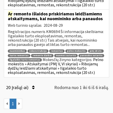
Ribojamų dydžių leidžiami atskaitymai » Ilgalaikio turto
eksploatavimas, remontas, rekonstrukcija (20 str.)
Ar
remonto išlaidos priskiriamos leidžiamiems
atskaitymams, kai nuomininko arba panaudos
Web turinio sąrašas
2024-08-29
Registracijos numeris KM0694 Ši informacija skelbiama:
Ilgalaikio turto eksploatavimas, remontas,
rekonstrukcija (20 str.) Tais atvejais, kai nuomininko
arba panaudos gavėjo atliktas turto remontas...
nuomininkas
rekonstrukcija
remontas
pelno mokestis
pmį 20 str.
turto remontas
remonto darbai
nuomos sutartis
panaudos sutartis
Mokesčių žinyno kategorijos:
Pelno
ilgalaikio turto remontas
mokestis » Atskaitymai (PMĮ V, VI skyriai) » Ribojamų
dydžių leidžiami atskaitymai » Ilgalaikio turto
eksploatavimas, remontas, rekonstrukcija (20 str.)
20 Įrašų(-ai)
Rodoma nuo 1 iki 6 iš 6 irašų.
1