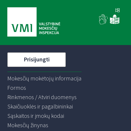
Prisijungti
Mokesčių mokėtojų informacija
Formos
Rinkmenos / Atviri duomenys
Skaičiuoklės ir pagalbininkai
Sąskaitos ir įmokų kodai
Mokesčių žinynas