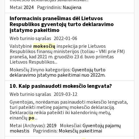
Metai:
2024
Pagrindinis:
Naujiena
Informacinis pranešimas dėl Lietuvos
Respublikos gyventojų turto deklaravimo
įstatymo pakeitimo
Web turinio sąrašas
2022-01-06
Valstybinė
mokesčių
inspekcija prie Lietuvos
Respublikos finansų ministerijos (toliau – VMI prie FM)
praneša, kad 2021 m. gruodžio 23 d. buvo priimtas
Lietuvos Respublikos...
Mokesčių žinyno kategorijos:
Gyventojų turto
deklaravimo įstatymo pakeitimai nuo 2022m.
10. Kaip pasinaudoti mokesčio lengvata?
Web turinio sąrašas
2019-03-12
Gyventojas, norėdamas pasinaudoti mokesčio lengvata,
turi pateikti metinę pajamų mokesčio deklaraciją.
Deklaraciją reikia pateikti iki kalendorinių metų,
einančių
po
...
Metai (Archyvas):
2019
Mokesčiai:
Gyventojų pajamų
mokestis
Pagrindinis:
Mokesčių pakeitimai