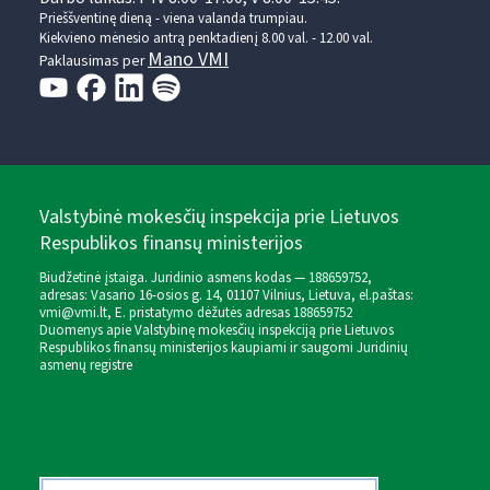
Prieššventinę dieną - viena valanda trumpiau.
Kiekvieno mėnesio antrą penktadienį 8.00 val. - 12.00 val.
Mano VMI
Paklausimas per
Valstybinė mokesčių inspekcija prie Lietuvos
Respublikos finansų ministerijos
Biudžetinė įstaiga. Juridinio asmens kodas — 188659752,
adresas: Vasario 16-osios g. 14, 01107 Vilnius, Lietuva, el.paštas:
vmi@vmi.lt
, E. pristatymo dėžutės adresas 188659752
Duomenys apie Valstybinę mokesčių inspekciją prie Lietuvos
Respublikos finansų ministerijos kaupiami ir saugomi Juridinių
asmenų registre