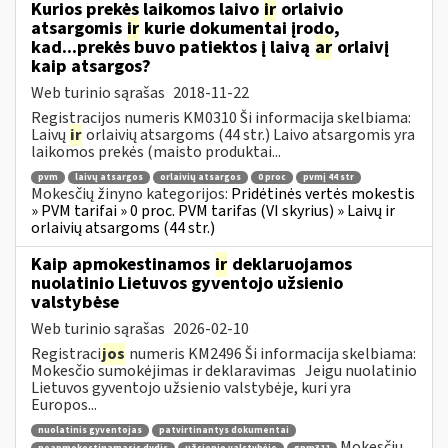
Kurios prekės laikomos laivo
ir
orlaivio
atsargomis
ir
kurie dokumentai įrodo,
kad...prekės buvo patiektos į laivą
ar
orlaivį
kaip atsargos?
Web turinio sąrašas
2018-11-22
Registracijos numeris KM0310 Ši informacija skelbiama:
Laivų
ir
orlaivių atsargoms (44 str.) Laivo atsargomis yra
laikomos prekės (maisto produktai...
pvm
laivų atsargos
orlaivių atsargos
0 proc
pvmį 44 str
Mokesčių žinyno kategorijos:
Pridėtinės vertės mokestis
» PVM tarifai » 0 proc. PVM tarifas (VI skyrius) » Laivų ir
orlaivių atsargoms (44 str.)
Kaip apmokestinamos
ir
deklaruojamos
nuolatinio Lietuvos gyventojo užsienio
valstybėse
Web turinio sąrašas
2026-02-10
Registraci
jos
numeris KM2496 Ši informacija skelbiama:
Mokesčio sumokėjimas ir deklaravimas Jeigu nuolatinio
Lietuvos gyventojo užsienio valstybėje, kuri yra
Europos...
nuolatinis gyventojas
patvirtinantys dokumentai
Mokesčių