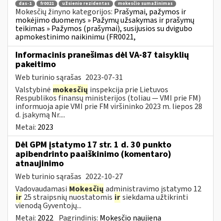
das-1
fr0021
užsienio rezidentas
mokesčio sumažinimas
Mokesčių žinyno kategorijos:
Prašymai, pažymos ir
mokėjimo duomenys » Pažymų užsakymas ir prašymų
teikimas » Pažymos (prašymai), susijusios su dvigubo
apmokestinimo naikinimu (FR0021,
Informacinis pranešimas dėl VA-87 taisyklių
pakeitimo
Web turinio sąrašas
2023-07-31
Valstybinė
mokesčių
inspekcija prie Lietuvos
Respublikos finansų ministerijos (toliau ― VMI prie FM)
informuoja apie VMI prie FM viršininko 2023 m. liepos 28
d. įsakymą Nr....
Metai:
2023
Dėl GPM įstatymo 17 str. 1 d. 30 punkto
apibendrinto paaiškinimo (komentaro)
atnaujinimo
Web turinio sąrašas
2022-10-27
Vadovaudamasi
Mokesčių
administravimo įstatymo 12
ir
25 straipsnių nuostatomis
ir
siekdama užtikrinti
vienodą Gyventojų...
Metai:
2022
Pagrindinis:
Mokesčio naujiena