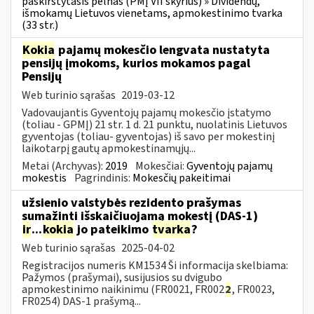
paskirstytasis pelnas (PMĮ VII skyrius) » Dividendų,
išmokamų Lietuvos vienetams, apmokestinimo tvarka
(33 str.)
Kokia
pajamų mokesčio lengvata nustatyta
pensijų įmokoms, kurios mokamos pagal
Pensijų
Web turinio sąrašas
2019-03-12
Vadovaujantis Gyventojų pajamų mokesčio įstatymo
(toliau - GPMĮ) 21 str. 1 d. 21 punktu, nuolatinis Lietuvos
gyventojas (toliau- gyventojas) iš savo per mokestinį
laikotarpį gautų apmokestinamųjų...
Metai (Archyvas):
2019
Mokesčiai:
Gyventojų pajamų
mokestis
Pagrindinis:
Mokesčių pakeitimai
užsienio valstybės rezidento prašymas
sumažinti išskaičiuojamą mokestį (DAS-1)
ir
...
kokia
jo pateikimo
tvarka
?
Web turinio sąrašas
2025-04-02
Registracijos numeris KM1534 Ši informacija skelbiama:
Pažymos (prašymai), susijusios su dvigubo
apmokestinimo naikinimu (FR0021, FR002
2
, FR0023,
FR0254) DAS-1 prašymą...