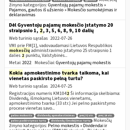
neapmokestinamasis dydis
užsienio valstybėje
gpm311
žinyno kategorijos:
Gyventojų pajamų mokestis »
Pajamos, gautos iš užsienio » Mokesčio sumokėjimas ir
deklaravimas
Dėl Gyventojų pajamų mokesčio įstatymo 20
straipsnio 1,
2
, 3, 5, 6, 8, 9, 10 dalių
Web turinio sąrašas
2022-07-26
VMI prie FM[1], vadovaudamasi Lietuvos Respublikos
mokesčių
administravimo įstatymo 25 straipsnio 1
dalies
2
punktu, Valstybinės...
Metai:
2022
Mokesčiai:
Gyventojų pajamų mokestis
Kokia
apmokestinimo
tvarka
taikoma, kai
vienetas paskirsto pelną turtu?
Web turinio sąrašas
2024-07-25
Registracijos numeris KM104
2
Ši informacija skelbiama:
Dividendų, išmokamų Lietuvos vienetams,
apmokestinimo tvarka (33 str.) Jei pelno paskirstymo
procese vienetas savo...
pelno mokestis
dividendų apmokestinimas
pmį 32 str.
pmį 16 str.
Mokesčių
pelno paskirstymas turtu
dividendų išmokėjimas turtu
žinyno kategorijos:
Pelno mokestis » Dividendai ir