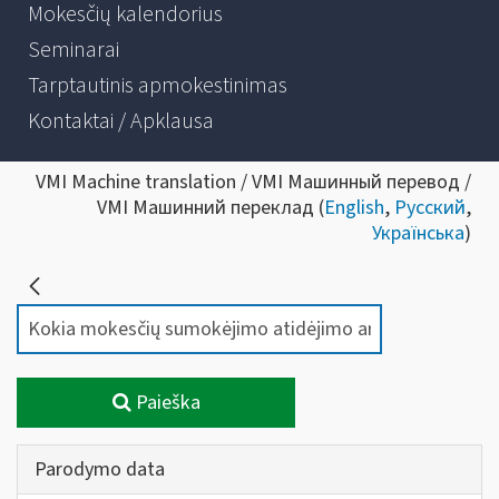
Mokesčių kalendorius
Seminarai
Tarptautinis apmokestinimas
Kontaktai / Apklausa
VMI Machine translation / VMI Машинный перевод /
VMI Машинний переклад (
English
,
Русский
,
Українська
)
Paieška
Parodymo data