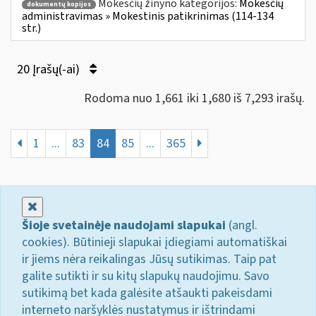
Mokesčių žinyno kategorijos:
Mokesčių
dokumentų kopijos
administravimas » Mokestinis patikrinimas (114-134
str.)
20 Įrašų(-ai)
Rodoma nuo 1,661 iki 1,680 iš 7,293 irašų.
1
...
83
84
85
...
365
Uždaryti
Šioje svetainėje naudojami slapukai
(angl.
cookies). Būtinieji slapukai įdiegiami automatiškai
ir jiems nėra reikalingas Jūsų sutikimas. Taip pat
galite sutikti ir su kitų slapukų naudojimu. Savo
sutikimą bet kada galėsite atšaukti pakeisdami
interneto naršyklės nustatymus ir ištrindami