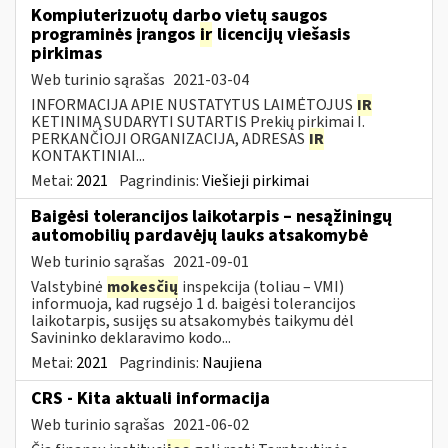
Kompiuterizuotų darbo vietų saugos
programinės įrangos
ir
licencijų viešasis
pirkimas
Web turinio sąrašas
2021-03-04
INFORMACIJA APIE NUSTATYTUS LAIMĖTOJUS
IR
KETINIMĄ SUDARYTI SUTARTIS Prekių pirkimai I.
PERKANČIOJI ORGANIZACIJA, ADRESAS
IR
KONTAKTINIAI...
Metai:
2021
Pagrindinis:
Viešieji pirkimai
Baigėsi tolerancijos laikotarpis – nesąžiningų
automobilių pardavėjų lauks atsakomybė
Web turinio sąrašas
2021-09-01
Valstybinė
mokesčių
inspekcija (toliau – VMI)
informuoja, kad rugsėjo 1 d. baigėsi tolerancijos
laikotarpis, susijęs su atsakomybės taikymu dėl
Savininko deklaravimo kodo...
Metai:
2021
Pagrindinis:
Naujiena
CRS - Kita aktuali informacija
Web turinio sąrašas
2021-06-02