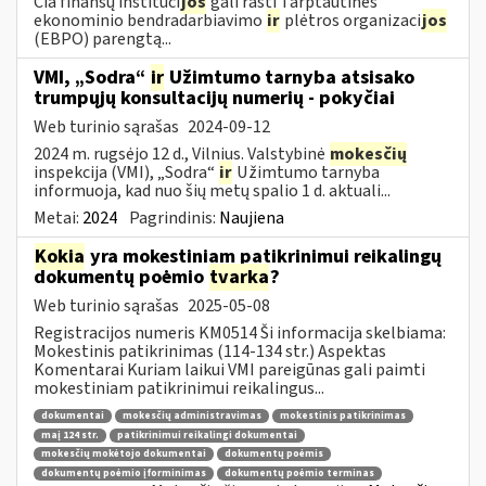
Čia finansų instituci
jos
gali rasti Tarptautinės
ekonominio bendradarbiavimo
ir
plėtros organizaci
jos
(EBPO) parengtą...
VMI, „Sodra“
ir
Užimtumo tarnyba atsisako
trumpųjų konsultacijų numerių - pokyčiai
Web turinio sąrašas
2024-09-12
2024 m. rugsėjo 12 d., Vilnius. Valstybinė
mokesčių
inspekcija (VMI), „Sodra“
ir
Užimtumo tarnyba
informuoja, kad nuo šių metų spalio 1 d. aktuali...
Metai:
2024
Pagrindinis:
Naujiena
Kokia
yra mokestiniam patikrinimui reikalingų
dokumentų poėmio
tvarka
?
Web turinio sąrašas
2025-05-08
Registracijos numeris KM0514 Ši informacija skelbiama:
Mokestinis patikrinimas (114-134 str.) Aspektas
Komentarai Kuriam laikui VMI pareigūnas gali paimti
mokestiniam patikrinimui reikalingus...
dokumentai
mokesčių administravimas
mokestinis patikrinimas
maį 124 str.
patikrinimui reikalingi dokumentai
mokesčių mokėtojo dokumentai
dokumentų poėmis
dokumentų poėmio įforminimas
dokumentų poėmio terminas