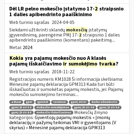
Dėl LR pelno mokesčio įstatymo 17-
2
straipsnio
1 dalies apibendrinto paaiškinimo
Web turinio sąrašas
2024-04-05
Siekdami užtikrinti sklandų
mokesčių
įstatymų
įgyvendinimą, parengėme PMĮ 17-
2
straipsnio 1 dalies
apibendrinto paaiškinimo (komentaro) pakeitimą....
Metai:
2024
Kokia
yra pajamų mokesčio nuo A klasės
pajamų išskaičiavimo
ir
sumokėjimo
tvarka
?
Web turinio sąrašas
2018-11-22
Registracijos numeris KM1028 Ši informacija skelbiama:
Mėnesinė pajamų deklaracija GPM313 Kada turi būti
išskaičiuotas ir sumokėtas pajamų mokestis, jei: Pajamų
mokesčio sumokėjimo terminas:...
a klasė
gpm
gpm313
terminai
gpmį 24 str
darbo užmokestis
gpmį 23 str 3 d
mokesčio sumokėjimas
gpmį 23 str 4 d
gpmį 23 str 5 d
Mokesčių žinyno
gpmį 23 str 6 d
mokesčio išskaičiavimas
kategorijos:
Gyventojų pajamų mokestis » Įmonių
deklaracijų ir pažymų teikimas VMI ir gyventojams (V
skyrius) » Mėnesinė pajamų deklaracija GPM313