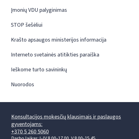
Įmonių VDU palyginimas
STOP šešėliui
Krašto apsaugos ministerijos informacija
Interneto svetainės atitikties paraiška
Ieškome turto savininkų
Nuorodos
Konsultacijos mokesčių klausimais ir paslaugos
gyventojams:
+370 5 260 5060
Darbo laikas: I-IV 8.00-17.00, V 8.00-15.45.