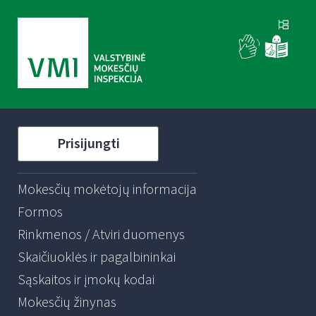
Prisijungti
Mokesčių mokėtojų informacija
Formos
Rinkmenos / Atviri duomenys
Skaičiuoklės ir pagalbininkai
Sąskaitos ir įmokų kodai
Mokesčių žinynas