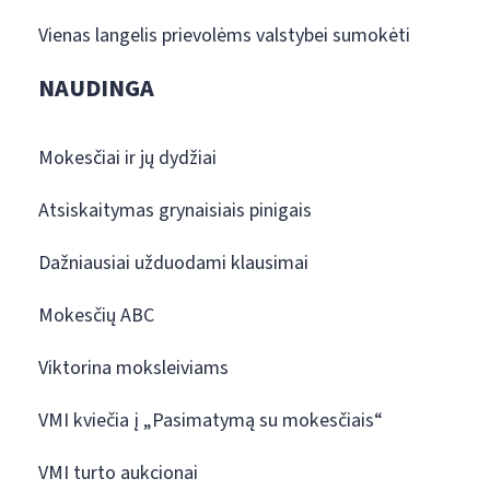
Vienas langelis prievolėms valstybei sumokėti
NAUDINGA
Mokesčiai ir jų dydžiai
Atsiskaitymas grynaisiais pinigais
Dažniausiai užduodami klausimai
Mokesčių ABC
Viktorina moksleiviams
VMI kviečia į „Pasimatymą su mokesčiais“
VMI turto aukcionai