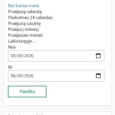
Bet kuriuo metu
Praėjusią valandą
Paskutines 24 valandas
Praėjusią savaitę
Praėjusį mėnesį
Praėjusiais metais
Laikotarpyje…
Nuo
Iki
Paieška