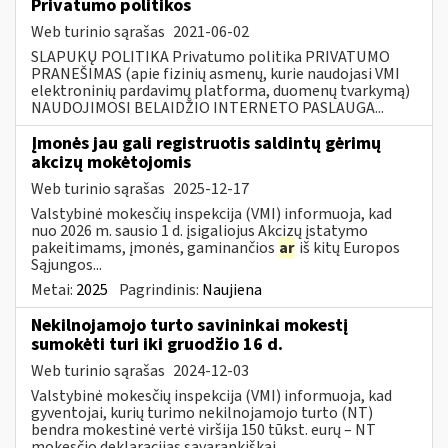
Privatumo politikos
Web turinio sąrašas
2021-06-02
SLAPUKŲ POLITIKA Privatumo politika PRIVATUMO
PRANEŠIMAS (apie fizinių asmenų, kurie naudojasi VMI
elektroninių pardavimų platforma, duomenų tvarkymą)
NAUDOJIMOSI BELAIDŽIO INTERNETO PASLAUGA...
Įmonės jau gali registruotis saldintų gėrimų
akcizų mokėtojomis
Web turinio sąrašas
2025-12-17
Valstybinė mokesčių inspekcija (VMI) informuoja, kad
nuo 2026 m. sausio 1 d. įsigaliojus Akcizų įstatymo
pakeitimams, įmonės, gaminančios
ar
iš kitų Europos
Sąjungos...
Metai:
2025
Pagrindinis:
Naujiena
Nekilnojamojo turto savininkai mokestį
sumokėti turi iki gruodžio 16 d.
Web turinio sąrašas
2024-12-03
Valstybinė mokesčių inspekcija (VMI) informuoja, kad
gyventojai, kurių turimo nekilnojamojo turto (NT)
bendra mokestinė vertė viršija 150 tūkst. eurų – NT
mokesčio deklaracijas savarankiškai...