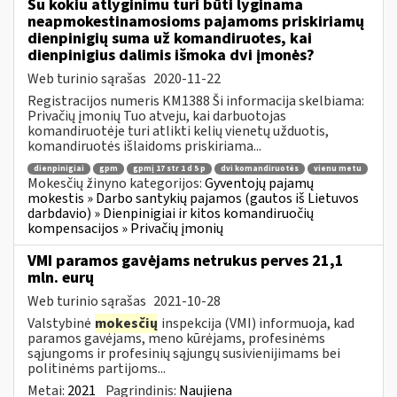
Su kokiu atlyginimu turi būti lyginama
neapmokestinamosioms pajamoms priskiriamų
dienpinigių suma už komandiruotes, kai
dienpinigius dalimis išmoka dvi įmonės?
Web turinio sąrašas
2020-11-22
Registracijos numeris KM1388 Ši informacija skelbiama:
Privačių įmonių Tuo atveju, kai darbuotojas
komandiruotėje turi atlikti kelių vienetų užduotis,
komandiruotės išlaidoms priskiriama...
dienpinigiai
gpm
gpmį 17 str 1 d 5 p
dvi komandiruotės
vienu metu
Mokesčių žinyno kategorijos:
Gyventojų pajamų
mokestis » Darbo santykių pajamos (gautos iš Lietuvos
darbdavio) » Dienpinigiai ir kitos komandiruočių
kompensacijos » Privačių įmonių
VMI paramos gavėjams netrukus perves 21,1
mln. eurų
Web turinio sąrašas
2021-10-28
Valstybinė
mokesčių
inspekcija (VMI) informuoja, kad
paramos gavėjams, meno kūrėjams, profesinėms
sąjungoms ir profesinių sąjungų susivienijimams bei
politinėms partijoms...
Metai:
2021
Pagrindinis:
Naujiena