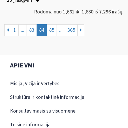
20 Įrašų(-ai)
Rodoma nuo 1,661 iki 1,680 iš 7,296 irašų.
1
...
83
84
85
...
365
APIE VMI
Misija, Vizija ir Vertybės
Struktūra ir kontaktinė informacija
Konsultavimasis su visuomene
Teisinė informacija