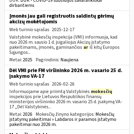
DUK:
DUK - COVID-19 subsidijos savarankiškai
dirbantiems
Įmonės jau gali registruotis saldintų gėrimų
akcizų mokėtojomis
Web turinio sąrašas
2025-12-17
Valstybinė mokesčių inspekcija (VMI) informuoja, kad
nuo 2026 m. sausio 1 d. įsigaliojus Akcizų įstatymo
pakeitimams, įmonės, gaminančios
ar
iš kitų Europos
Sąjungos...
Metai:
2025
Pagrindinis:
Naujiena
Dėl VMI prie FM viršininko 2026 m. vasario 25 d.
įsakymo VA-17
Web turinio sąrašas
2026-02-26
Informuojame apie priimtą Valstybinės
mokesčių
inspekcijos prie Lietuvos Respublikos finansų
ministerijos viršininko 2026 m. vasario 25 d. įsakymą VA-
17 „Dėl Valstybinės...
Metai:
2026
Mokesčių žinyno kategorijos:
Mokesčių
įstatymų pakeitimai » Labdaros ir paramos įstatymo
pakeitimai nuo 2026 m.