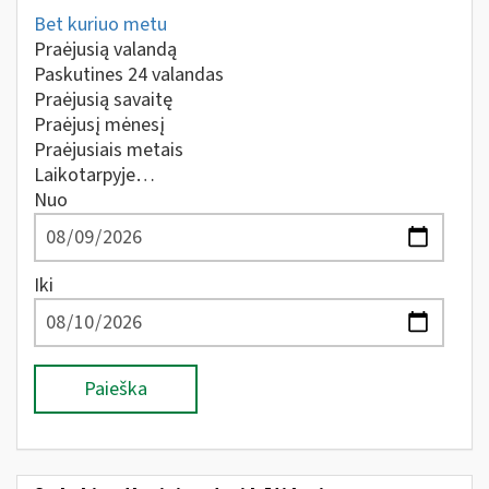
Bet kuriuo metu
Praėjusią valandą
Paskutines 24 valandas
Praėjusią savaitę
Praėjusį mėnesį
Praėjusiais metais
Laikotarpyje…
Nuo
Iki
Paieška