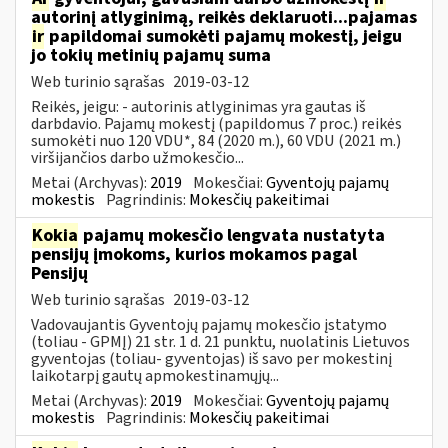
autorinį atlyginimą, reikės deklaruoti...pajamas
ir
papildomai sumokėti pajamų mokestį, jeigu
jo tokių metinių pajamų suma
Web turinio sąrašas
2019-03-12
Reikės, jeigu: - autorinis atlyginimas yra gautas iš
darbdavio. Pajamų mokestį (papildomus 7 proc.) reikės
sumokėti nuo 120 VDU*, 84 (2020 m.), 60 VDU (2021 m.)
viršijančios darbo užmokesčio...
Metai (Archyvas):
2019
Mokesčiai:
Gyventojų pajamų
mokestis
Pagrindinis:
Mokesčių pakeitimai
Kokia
pajamų mokesčio lengvata nustatyta
pensijų įmokoms, kurios mokamos pagal
Pensijų
Web turinio sąrašas
2019-03-12
Vadovaujantis Gyventojų pajamų mokesčio įstatymo
(toliau - GPMĮ) 21 str. 1 d. 21 punktu, nuolatinis Lietuvos
gyventojas (toliau- gyventojas) iš savo per mokestinį
laikotarpį gautų apmokestinamųjų...
Metai (Archyvas):
2019
Mokesčiai:
Gyventojų pajamų
mokestis
Pagrindinis:
Mokesčių pakeitimai