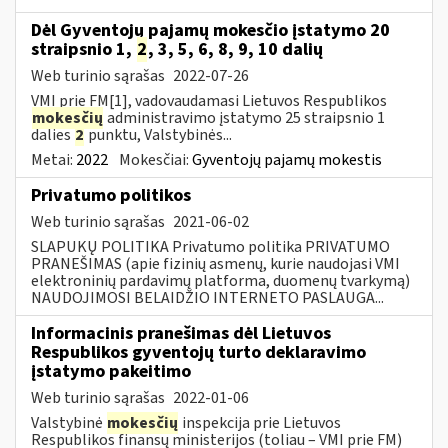
Dėl Gyventojų pajamų mokesčio įstatymo 20
straipsnio 1,
2
, 3, 5, 6, 8, 9, 10 dalių
Web turinio sąrašas
2022-07-26
VMI prie FM[1], vadovaudamasi Lietuvos Respublikos
mokesčių
administravimo įstatymo 25 straipsnio 1
dalies
2
punktu, Valstybinės...
Metai:
2022
Mokesčiai:
Gyventojų pajamų mokestis
Privatumo politikos
Web turinio sąrašas
2021-06-02
SLAPUKŲ POLITIKA Privatumo politika PRIVATUMO
PRANEŠIMAS (apie fizinių asmenų, kurie naudojasi VMI
elektroninių pardavimų platforma, duomenų tvarkymą)
NAUDOJIMOSI BELAIDŽIO INTERNETO PASLAUGA...
Informacinis pranešimas dėl Lietuvos
Respublikos gyventojų turto deklaravimo
įstatymo pakeitimo
Web turinio sąrašas
2022-01-06
Valstybinė
mokesčių
inspekcija prie Lietuvos
Respublikos finansų ministerijos (toliau – VMI prie FM)