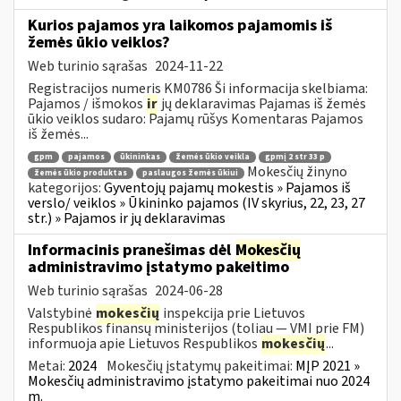
Kurios pajamos yra laikomos pajamomis iš
žemės ūkio veiklos?
Web turinio sąrašas
2024-11-22
Registracijos numeris KM0786 Ši informacija skelbiama:
Pajamos / išmokos
ir
jų deklaravimas Pajamas iš žemės
ūkio veiklos sudaro: Pajamų rūšys Komentaras Pajamos
iš žemės...
gpm
pajamos
ūkininkas
žemės ūkio veikla
gpmį 2 str 33 p
Mokesčių žinyno
žemės ūkio produktas
paslaugos žemės ūkiui
kategorijos:
Gyventojų pajamų mokestis » Pajamos iš
verslo/ veiklos » Ūkininko pajamos (IV skyrius, 22, 23, 27
str.) » Pajamos ir jų deklaravimas
Informacinis pranešimas dėl
Mokesčių
administravimo įstatymo pakeitimo
Web turinio sąrašas
2024-06-28
Valstybinė
mokesčių
inspekcija prie Lietuvos
Respublikos finansų ministerijos (toliau — VMI prie FM)
informuoja apie Lietuvos Respublikos
mokesčių
...
Metai:
2024
Mokesčių įstatymų pakeitimai:
MĮP 2021 »
Mokesčių administravimo įstatymo pakeitimai nuo 2024
m.