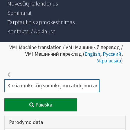
Mokesčių kalendorius
Seminarai
Tarptautinis apmokestinimas
Kontaktai / Apklausa
VMI Machine translation / VMI Машинный перевод /
VMI Машинний переклад (
English
,
Русский
,
Українська
)
Paieška
Parodymo data