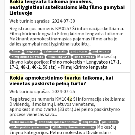
Kokia
lengvata taikoma įmonėms,
neatlygintinai suteikusioms lėšų filmo gamybai
Lietuvoje
Web turinio sąrašas
2024-07-30
Registracijos numeris KM0257 Ši informacija skelbiama:
Filmų kūrimo lengvata Filmų kūrimo lengvata taikoma:
Mažinant apmokestinamąsias pajamas filmo arba jo
dalies gamybai neatlygintinai suteiktų...
filmas
lengvata
pelno mokestis
pmį 17-2 str
pmį 46-2 str
Mokesčių
filmų kūrimo lengvata
filmo lengvata
kino lengvata
žinyno kategorijos:
Pelno mokestis » Lengvatos (17-1,
17-2, 46-1, 46-2, 58 str.) » Filmų kūrimo lengvata
Kokia
apmokestinimo
tvarka
taikoma, kai
vienetas paskirsto pelną turtu?
Web turinio sąrašas
2024-07-25
Registracijos numeris KM104
2
Ši informacija skelbiama:
Dividendų, išmokamų Lietuvos vienetams,
apmokestinimo tvarka (33 str.) Jei pelno paskirstymo
procese vienetas savo...
pelno mokestis
dividendų apmokestinimas
pmį 32 str.
pmį 16 str.
Mokesčių
pelno paskirstymas turtu
dividendų išmokėjimas turtu
žinyno kategorijos:
Pelno mokestis » Dividendai ir