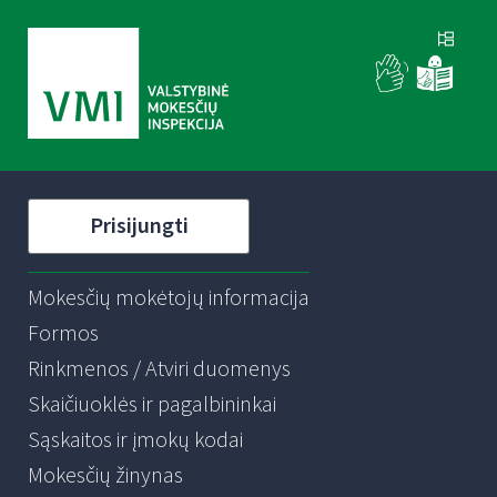
Prisijungti
Mokesčių mokėtojų informacija
Formos
Rinkmenos / Atviri duomenys
Skaičiuoklės ir pagalbininkai
Sąskaitos ir įmokų kodai
Mokesčių žinynas