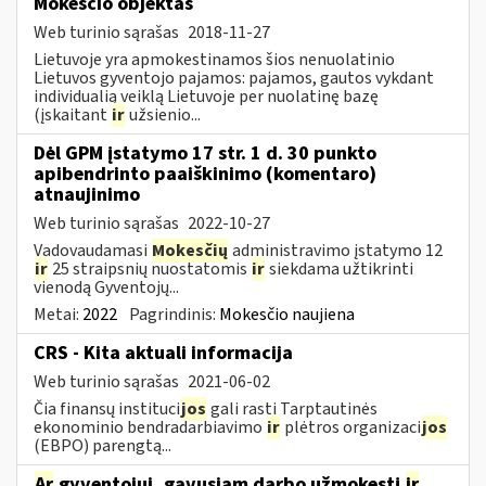
Mokesčio objektas
Web turinio sąrašas
2018-11-27
Lietuvoje yra apmokestinamos šios nenuolatinio
Lietuvos gyventojo pajamos: pajamos, gautos vykdant
individualią veiklą Lietuvoje per nuolatinę bazę
(įskaitant
ir
užsienio...
Dėl GPM įstatymo 17 str. 1 d. 30 punkto
apibendrinto paaiškinimo (komentaro)
atnaujinimo
Web turinio sąrašas
2022-10-27
Vadovaudamasi
Mokesčių
administravimo įstatymo 12
ir
25 straipsnių nuostatomis
ir
siekdama užtikrinti
vienodą Gyventojų...
Metai:
2022
Pagrindinis:
Mokesčio naujiena
CRS - Kita aktuali informacija
Web turinio sąrašas
2021-06-02
Čia finansų instituci
jos
gali rasti Tarptautinės
ekonominio bendradarbiavimo
ir
plėtros organizaci
jos
(EBPO) parengtą...
Ar
gyventojui, gavusiam darbo užmokestį
ir