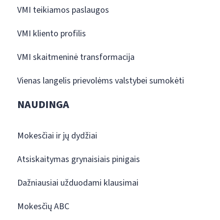
VMI teikiamos paslaugos
VMI kliento profilis
VMI skaitmeninė transformacija
Vienas langelis prievolėms valstybei sumokėti
NAUDINGA
Mokesčiai ir jų dydžiai
Atsiskaitymas grynaisiais pinigais
Dažniausiai užduodami klausimai
Mokesčių ABC