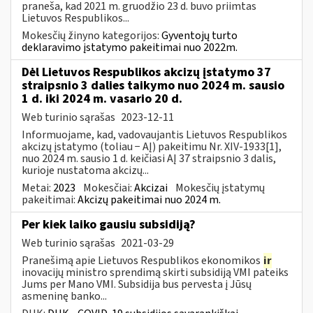
praneša, kad 2021 m. gruodžio 23 d. buvo priimtas
Lietuvos Respublikos...
Mokesčių žinyno kategorijos:
Gyventojų turto
deklaravimo įstatymo pakeitimai nuo 2022m.
Dėl Lietuvos Respublikos akcizų įstatymo 37
straipsnio 3 dalies taikymo nuo 2024 m. sausio
1 d. iki 2024 m. vasario 20 d.
Web turinio sąrašas
2023-12-11
Informuojame, kad, vadovaujantis Lietuvos Respublikos
akcizų įstatymo (toliau − AĮ) pakeitimu Nr. XIV-1933[1],
nuo 2024 m. sausio 1 d. keičiasi AĮ 37 straipsnio 3 dalis,
kurioje nustatoma akcizų...
Metai:
2023
Mokesčiai:
Akcizai
Mokesčių įstatymų
pakeitimai:
Akcizų pakeitimai nuo 2024 m.
Per kiek laiko gausiu subsidiją?
Web turinio sąrašas
2021-03-29
Pranešimą apie Lietuvos Respublikos ekonomikos
ir
inovacijų ministro sprendimą skirti subsidiją VMI pateiks
Jums per Mano VMI. Subsidija bus pervesta į Jūsų
asmeninę banko...