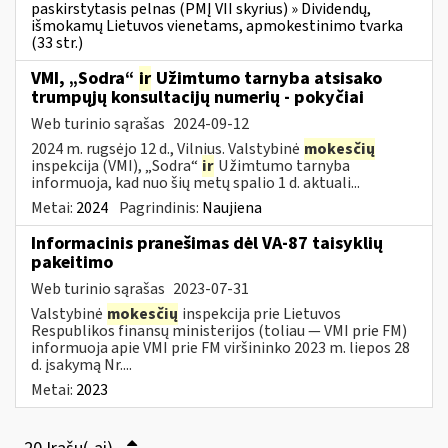
paskirstytasis pelnas (PMĮ VII skyrius) » Dividendų,
išmokamų Lietuvos vienetams, apmokestinimo tvarka
(33 str.)
VMI, „Sodra“
ir
Užimtumo tarnyba atsisako
trumpųjų konsultacijų numerių - pokyčiai
Web turinio sąrašas
2024-09-12
2024 m. rugsėjo 12 d., Vilnius. Valstybinė
mokesčių
inspekcija (VMI), „Sodra“
ir
Užimtumo tarnyba
informuoja, kad nuo šių metų spalio 1 d. aktuali...
Metai:
2024
Pagrindinis:
Naujiena
Informacinis pranešimas dėl VA-87 taisyklių
pakeitimo
Web turinio sąrašas
2023-07-31
Valstybinė
mokesčių
inspekcija prie Lietuvos
Respublikos finansų ministerijos (toliau ― VMI prie FM)
informuoja apie VMI prie FM viršininko 2023 m. liepos 28
d. įsakymą Nr....
Metai:
2023