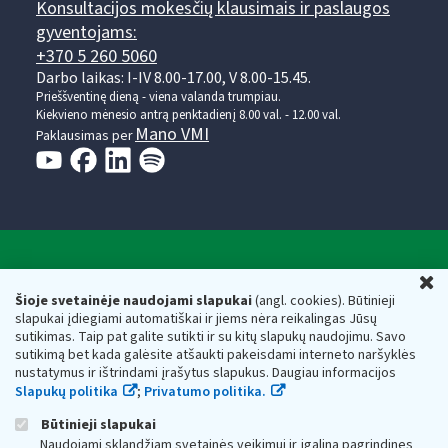
Konsultacijos mokesčių klausimais ir paslaugos
gyventojams:
+370 5 260 5060
Darbo laikas: I-IV 8.00-17.00, V 8.00-15.45.
Prieššventinę dieną - viena valanda trumpiau.
Kiekvieno mėnesio antrą penktadienį 8.00 val. - 12.00 val.
Mano VMI
Paklausimas per
Valstybinė mokesčių inspekcija prie Lietuvos
U
Respublikos finansų ministerijos
Šioje svetainėje naudojami slapukai
(angl. cookies). Būtinieji
slapukai įdiegiami automatiškai ir jiems nėra reikalingas Jūsų
Biudžetinė įstaiga. Juridinio asmens kodas — 188659752,
sutikimas. Taip pat galite sutikti ir su kitų slapukų naudojimu. Savo
adresas: Vasario 16-osios g. 14, 01107 Vilnius, Lietuva, el.paštas:
sutikimą bet kada galėsite atšaukti pakeisdami interneto naršyklės
vmi@vmi.lt
, E. pristatymo dėžutės adresas 188659752
nustatymus ir ištrindami įrašytus slapukus. Daugiau informacijos
Duomenys apie Valstybinę mokesčių inspekciją prie Lietuvos
Slapukų politika
;
Privatumo politika.
Respublikos finansų ministerijos kaupiami ir saugomi Juridinių
asmenų registre
Būtinieji slapukai
Naudojami sklandžiam svetainės veikimui ir įgalina pagrindines