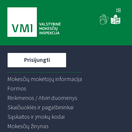
Prisijungti
Mokesčių mokėtojų informacija
Formos
Rinkmenos / Atviri duomenys
Skaičiuoklės ir pagalbininkai
Sąskaitos ir įmokų kodai
Mokesčių žinynas