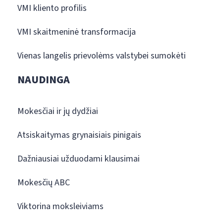
VMI kliento profilis
VMI skaitmeninė transformacija
Vienas langelis prievolėms valstybei sumokėti
NAUDINGA
Mokesčiai ir jų dydžiai
Atsiskaitymas grynaisiais pinigais
Dažniausiai užduodami klausimai
Mokesčių ABC
Viktorina moksleiviams