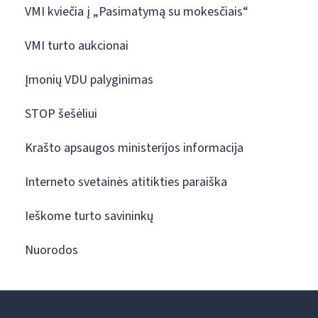
VMI kviečia į „Pasimatymą su mokesčiais“
VMI turto aukcionai
Įmonių VDU palyginimas
STOP šešėliui
Krašto apsaugos ministerijos informacija
Interneto svetainės atitikties paraiška
Ieškome turto savininkų
Nuorodos