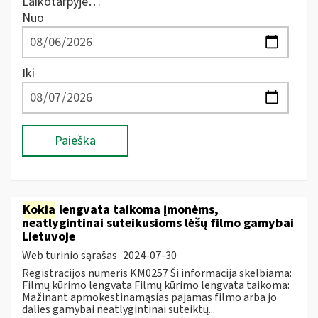
Laikotarpyje…
Nuo
Iki
Paieška
Kokia
lengvata taikoma įmonėms,
neatlygintinai suteikusioms lėšų filmo gamybai
Lietuvoje
Web turinio sąrašas
2024-07-30
Registracijos numeris KM0257 Ši informacija skelbiama:
Filmų kūrimo lengvata Filmų kūrimo lengvata taikoma:
Mažinant apmokestinamąsias pajamas filmo arba jo
dalies gamybai neatlygintinai suteiktų...