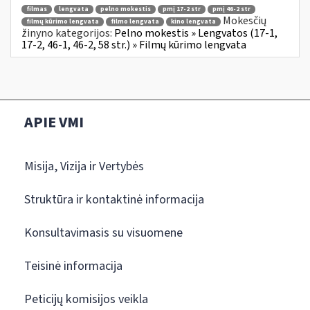
filmas
lengvata
pelno mokestis
pmį 17-2 str
pmį 46-2 str
Mokesčių
filmų kūrimo lengvata
filmo lengvata
kino lengvata
žinyno kategorijos:
Pelno mokestis » Lengvatos (17-1,
17-2, 46-1, 46-2, 58 str.) » Filmų kūrimo lengvata
APIE VMI
Misija, Vizija ir Vertybės
Struktūra ir kontaktinė informacija
Konsultavimasis su visuomene
Teisinė informacija
Peticijų komisijos veikla