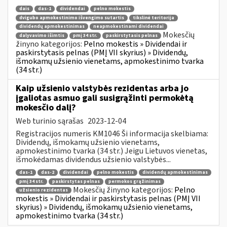
dais
das-1
dividendai
pelno mokestis
dvigubo apmokestinimo išvengimo sutartis
tikslinė teritorija
dividendų apmokestinimas
neapmokestinami dividendai
Mokesčių
dalyvavimo išimtis
pmį 34 str.
paskirstytasis pelnas
žinyno kategorijos:
Pelno mokestis » Dividendai ir
paskirstytasis pelnas (PMĮ VII skyrius) » Dividendų,
išmokamų užsienio vienetams, apmokestinimo tvarka
(34 str.)
Kaip užsienio valstybės rezidentas arba jo
įgaliotas asmuo gali susigrąžinti permokėtą
mokesčio dalį?
Web turinio sąrašas
2023-12-04
Registracijos numeris KM1046 Ši informacija skelbiama:
Dividendų, išmokamų užsienio vienetams,
apmokestinimo tvarka (34 str.) Jeigu Lietuvos vienetas,
išmokėdamas dividendus užsienio valstybės...
das-1
das-2
dividendai
pelno mokestis
dividendų apmokestinimas
pmį 34 str.
paskirstytas pelnas
permokos grąžinimas
Mokesčių žinyno kategorijos:
Pelno
užsienio rezidentas
mokestis » Dividendai ir paskirstytasis pelnas (PMĮ VII
skyrius) » Dividendų, išmokamų užsienio vienetams,
apmokestinimo tvarka (34 str.)