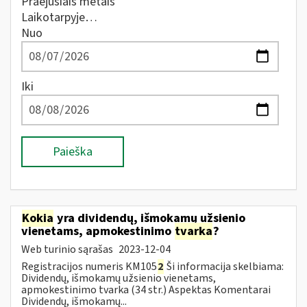
Praėjusiais metais
Laikotarpyje…
Nuo
Iki
Paieška
Kokia
yra dividendų, išmokamų užsienio
vienetams, apmokestinimo
tvarka
?
Web turinio sąrašas
2023-12-04
Registracijos numeris KM105
2
Ši informacija skelbiama:
Dividendų, išmokamų užsienio vienetams,
apmokestinimo tvarka (34 str.) Aspektas Komentarai
Dividendų, išmokamų...