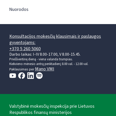
Nuorodos
Konsultacijos mokesčių klausimais ir paslaugos
gyventojams:
+370 5 260 5060
Darbo laikas: I-IV 8.00-17.00, V 8.00-15.45.
Prieššventinę dieną - viena valanda trumpiau.
Kiekvieno mėnesio antrą penktadienį 8.00 val. - 12.00 val.
Mano VMI
Paklausimas per
Valstybinė mokesčių inspekcija prie Lietuvos
Respublikos finansų ministerijos