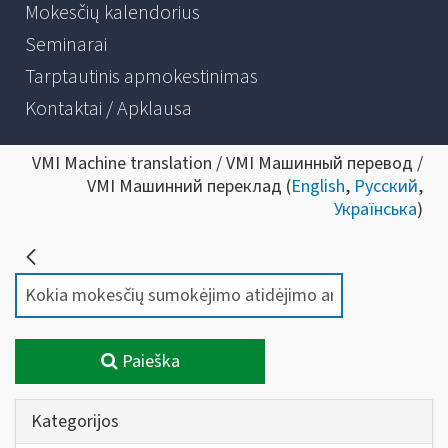
Mokesčių kalendorius
Seminarai
Tarptautinis apmokestinimas
Kontaktai / Apklausa
VMI Machine translation / VMI Машинный перевод /
VMI Машинний переклад (
English
,
Русский
,
Українська
)
Paieška
Kategorijos