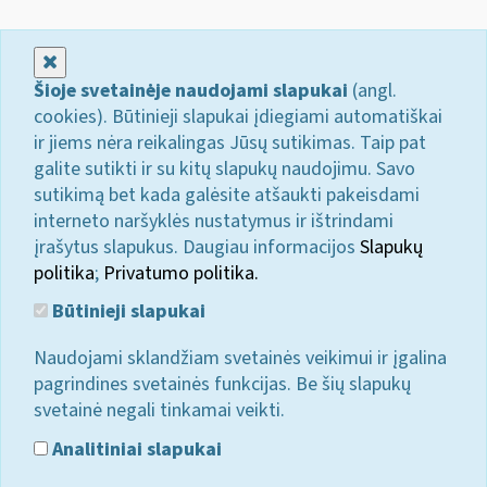
Uždaryti
Šioje svetainėje naudojami slapukai
(angl.
cookies). Būtinieji slapukai įdiegiami automatiškai
ir jiems nėra reikalingas Jūsų sutikimas. Taip pat
galite sutikti ir su kitų slapukų naudojimu. Savo
sutikimą bet kada galėsite atšaukti pakeisdami
interneto naršyklės nustatymus ir ištrindami
įrašytus slapukus. Daugiau informacijos
Slapukų
politika
;
Privatumo politika.
Būtinieji slapukai
Naudojami sklandžiam svetainės veikimui ir įgalina
pagrindines svetainės funkcijas. Be šių slapukų
svetainė negali tinkamai veikti.
Analitiniai slapukai