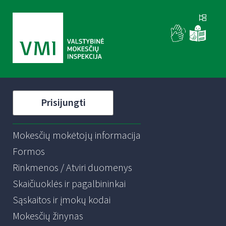
Prisijungti
Mokesčių mokėtojų informacija
Formos
Rinkmenos / Atviri duomenys
Skaičiuoklės ir pagalbininkai
Sąskaitos ir įmokų kodai
Mokesčių žinynas