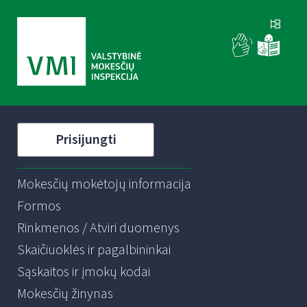
Prisijungti
Mokesčių mokėtojų informacija
Formos
Rinkmenos / Atviri duomenys
Skaičiuoklės ir pagalbininkai
Sąskaitos ir įmokų kodai
Mokesčių žinynas