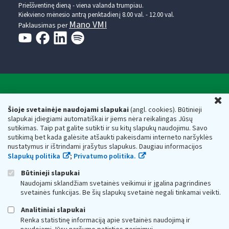
Prieššventinę dieną - viena valanda trumpiau.
Kiekvieno mėnesio antrą penktadienį 8.00 val. - 12.00 val.
Mano VMI
Paklausimas per
Valstybinė mokesčių inspekcija prie Lietuvos
U
Respublikos finansų ministerijos
Šioje svetainėje naudojami slapukai
(angl. cookies). Būtinieji
slapukai įdiegiami automatiškai ir jiems nėra reikalingas Jūsų
Biudžetinė įstaiga. Juridinio asmens kodas — 188659752,
sutikimas. Taip pat galite sutikti ir su kitų slapukų naudojimu. Savo
adresas: Vasario 16-osios g. 14, 01107 Vilnius, Lietuva, el.paštas:
sutikimą bet kada galėsite atšaukti pakeisdami interneto naršyklės
vmi@vmi.lt
, E. pristatymo dėžutės adresas 188659752
nustatymus ir ištrindami įrašytus slapukus. Daugiau informacijos
Duomenys apie Valstybinę mokesčių inspekciją prie Lietuvos
Slapukų politika
;
Privatumo politika.
Respublikos finansų ministerijos kaupiami ir saugomi Juridinių
asmenų registre
Būtinieji slapukai
Naudojami sklandžiam svetainės veikimui ir įgalina pagrindines
svetainės funkcijas. Be šių slapukų svetainė negali tinkamai veikti.
Analitiniai slapukai
Renka statistinę informaciją apie svetainės naudojimą ir