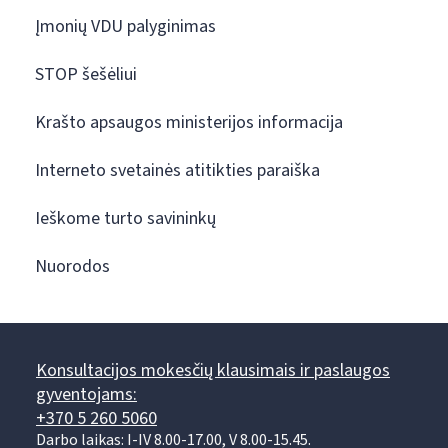
Įmonių VDU palyginimas
STOP šešėliui
Krašto apsaugos ministerijos informacija
Interneto svetainės atitikties paraiška
Ieškome turto savininkų
Nuorodos
Konsultacijos mokesčių klausimais ir paslaugos
gyventojams:
+370 5 260 5060
Darbo laikas: I-IV 8.00-17.00, V 8.00-15.45.