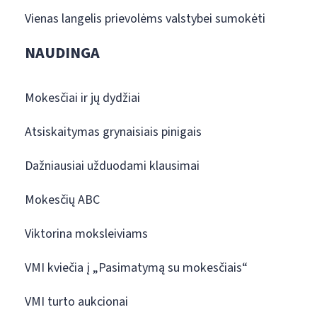
Vienas langelis prievolėms valstybei sumokėti
NAUDINGA
Mokesčiai ir jų dydžiai
Atsiskaitymas grynaisiais pinigais
Dažniausiai užduodami klausimai
Mokesčių ABC
Viktorina moksleiviams
VMI kviečia į „Pasimatymą su mokesčiais“
VMI turto aukcionai