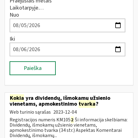
Praėjusiais metais
Laikotarpyje…
Nuo
Iki
Paieška
Kokia
yra dividendų, išmokamų užsienio
vienetams, apmokestinimo
tvarka
?
Web turinio sąrašas
2023-12-04
Registracijos numeris KM105
2
Ši informacija skelbiama:
Dividendų, išmokamų užsienio vienetams,
apmokestinimo tvarka (34 str.) Aspektas Komentarai
Dividendų, išmokamų...