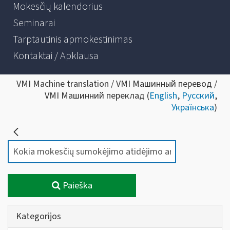
Mokesčių kalendorius
Seminarai
Tarptautinis apmokestinimas
Kontaktai / Apklausa
VMI Machine translation / VMI Машинный перевод /
VMI Машинний переклад (
English
,
Русский
,
Українська
)
Paieška
Kategorijos