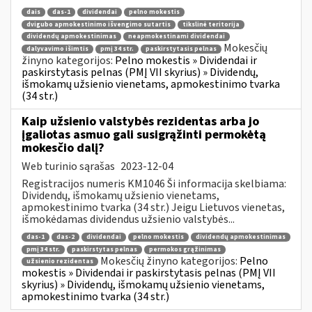
dais
das-1
dividendai
pelno mokestis
dvigubo apmokestinimo išvengimo sutartis
tikslinė teritorija
dividendų apmokestinimas
neapmokestinami dividendai
Mokesčių
dalyvavimo išimtis
pmį 34 str.
paskirstytasis pelnas
žinyno kategorijos:
Pelno mokestis » Dividendai ir
paskirstytasis pelnas (PMĮ VII skyrius) » Dividendų,
išmokamų užsienio vienetams, apmokestinimo tvarka
(34 str.)
Kaip užsienio valstybės rezidentas arba jo
įgaliotas asmuo gali susigrąžinti permokėtą
mokesčio dalį?
Web turinio sąrašas
2023-12-04
Registracijos numeris KM1046 Ši informacija skelbiama:
Dividendų, išmokamų užsienio vienetams,
apmokestinimo tvarka (34 str.) Jeigu Lietuvos vienetas,
išmokėdamas dividendus užsienio valstybės...
das-1
das-2
dividendai
pelno mokestis
dividendų apmokestinimas
pmį 34 str.
paskirstytas pelnas
permokos grąžinimas
Mokesčių žinyno kategorijos:
Pelno
užsienio rezidentas
mokestis » Dividendai ir paskirstytasis pelnas (PMĮ VII
skyrius) » Dividendų, išmokamų užsienio vienetams,
apmokestinimo tvarka (34 str.)