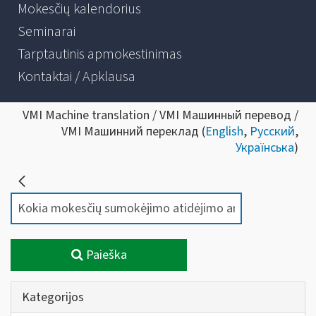
Mokesčių kalendorius
Seminarai
Tarptautinis apmokestinimas
Kontaktai / Apklausa
VMI Machine translation / VMI Машинный перевод /
VMI Машинний переклад (
English
,
Русский
,
Українська
)
Paieška
Kategorijos