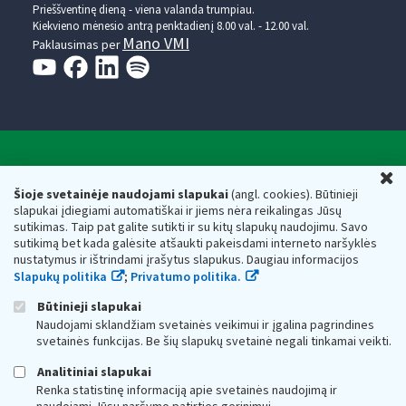
Prieššventinę dieną - viena valanda trumpiau.
Kiekvieno mėnesio antrą penktadienį 8.00 val. - 12.00 val.
Mano VMI
Paklausimas per
Valstybinė mokesčių inspekcija prie Lietuvos
U
Respublikos finansų ministerijos
Šioje svetainėje naudojami slapukai
(angl. cookies). Būtinieji
slapukai įdiegiami automatiškai ir jiems nėra reikalingas Jūsų
Biudžetinė įstaiga. Juridinio asmens kodas — 188659752,
sutikimas. Taip pat galite sutikti ir su kitų slapukų naudojimu. Savo
adresas: Vasario 16-osios g. 14, 01107 Vilnius, Lietuva, el.paštas:
sutikimą bet kada galėsite atšaukti pakeisdami interneto naršyklės
vmi@vmi.lt
, E. pristatymo dėžutės adresas 188659752
nustatymus ir ištrindami įrašytus slapukus. Daugiau informacijos
Duomenys apie Valstybinę mokesčių inspekciją prie Lietuvos
Slapukų politika
;
Privatumo politika.
Respublikos finansų ministerijos kaupiami ir saugomi Juridinių
asmenų registre
Būtinieji slapukai
Naudojami sklandžiam svetainės veikimui ir įgalina pagrindines
svetainės funkcijas. Be šių slapukų svetainė negali tinkamai veikti.
Analitiniai slapukai
Renka statistinę informaciją apie svetainės naudojimą ir