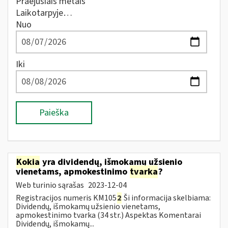
Praėjusiais metais
Laikotarpyje…
Nuo
Iki
Paieška
Kokia
yra dividendų, išmokamų užsienio
vienetams, apmokestinimo
tvarka
?
Web turinio sąrašas
2023-12-04
Registracijos numeris KM105
2
Ši informacija skelbiama:
Dividendų, išmokamų užsienio vienetams,
apmokestinimo tvarka (34 str.) Aspektas Komentarai
Dividendų, išmokamų...