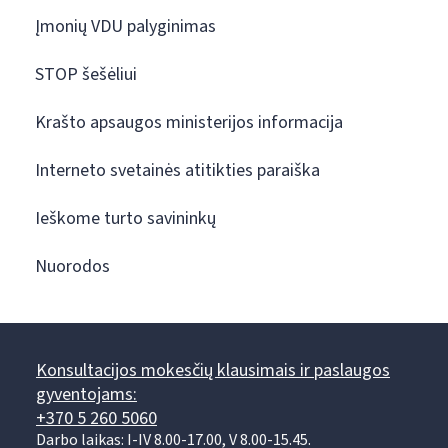
Įmonių VDU palyginimas
STOP šešėliui
Krašto apsaugos ministerijos informacija
Interneto svetainės atitikties paraiška
Ieškome turto savininkų
Nuorodos
Konsultacijos mokesčių klausimais ir paslaugos
gyventojams:
+370 5 260 5060
Darbo laikas: I-IV 8.00-17.00, V 8.00-15.45.