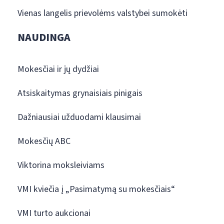
Vienas langelis prievolėms valstybei sumokėti
NAUDINGA
Mokesčiai ir jų dydžiai
Atsiskaitymas grynaisiais pinigais
Dažniausiai užduodami klausimai
Mokesčių ABC
Viktorina moksleiviams
VMI kviečia į „Pasimatymą su mokesčiais“
VMI turto aukcionai