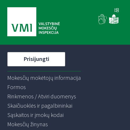
Prisijungti
Mokesčių mokėtojų informacija
Formos
Rinkmenos / Atviri duomenys
Skaičiuoklės ir pagalbininkai
Sąskaitos ir įmokų kodai
Mokesčių žinynas