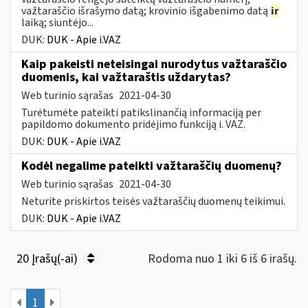
važtaraščio išrašymo datą; krovinio išgabenimo datą
ir
laiką; siuntėjo...
DUK:
DUK - Apie i.VAZ
Kaip pakeisti neteisingai nurodytus važtaraščio
duomenis, kai važtaraštis uždarytas?
Web turinio sąrašas
2021-04-30
Turėtumėte pateikti patikslinančią informaciją per
papildomo dokumento pridėjimo funkciją i. VAZ.
DUK:
DUK - Apie i.VAZ
Kodėl negalime pateikti važtaraščių duomenų?
Web turinio sąrašas
2021-04-30
Neturite priskirtos teisės važtaraščių duomenų teikimui.
DUK:
DUK - Apie i.VAZ
20 Įrašų(-ai)
Rodoma nuo 1 iki 6 iš 6 irašų.
1