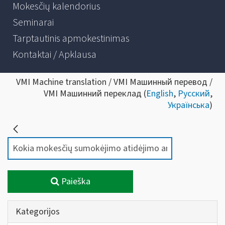
Mokesčių kalendorius
Seminarai
Tarptautinis apmokestinimas
Kontaktai / Apklausa
VMI Machine translation / VMI Машинный перевод /
VMI Машинний переклад (
English
,
Русский
,
Українська
)
Paieška
Kategorijos