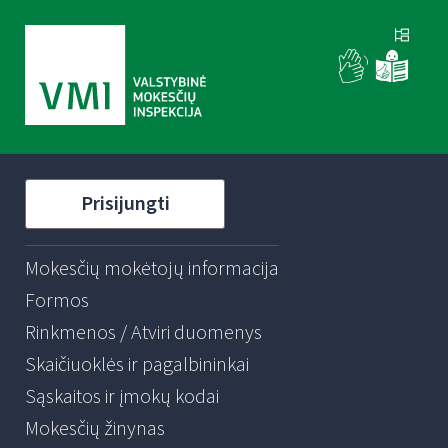
Prisijungti
Mokesčių mokėtojų informacija
Formos
Rinkmenos / Atviri duomenys
Skaičiuoklės ir pagalbininkai
Sąskaitos ir įmokų kodai
Mokesčių žinynas