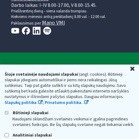
Darbo laikas: I-IV 8.00-17.00, V 8.00-15.45.
Prieššventinę dieną - viena valanda trumpiau.
Kiekvieno mėnesio antrą penktadienį 8.00 val. - 12.00 val.
Mano VMI
Paklausimas per
Valstybinė mokesčių inspekcija prie Lietuvos
U
Respublikos finansų ministerijos
Šioje svetainėje naudojami slapukai
(angl. cookies). Būtinieji
slapukai įdiegiami automatiškai ir jiems nėra reikalingas Jūsų
Biudžetinė įstaiga. Juridinio asmens kodas — 188659752,
sutikimas. Taip pat galite sutikti ir su kitų slapukų naudojimu. Savo
adresas: Vasario 16-osios g. 14, 01107 Vilnius, Lietuva, el.paštas:
sutikimą bet kada galėsite atšaukti pakeisdami interneto naršyklės
vmi@vmi.lt
, E. pristatymo dėžutės adresas 188659752
nustatymus ir ištrindami įrašytus slapukus. Daugiau informacijos
Duomenys apie Valstybinę mokesčių inspekciją prie Lietuvos
Slapukų politika
;
Privatumo politika.
Respublikos finansų ministerijos kaupiami ir saugomi Juridinių
asmenų registre
Būtinieji slapukai
Naudojami sklandžiam svetainės veikimui ir įgalina pagrindines
svetainės funkcijas. Be šių slapukų svetainė negali tinkamai veikti.
Analitiniai slapukai