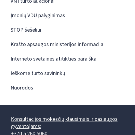
VMI turto aukcionai
Įmonių VDU palyginimas
STOP šešėliui
Krašto apsaugos ministerijos informacija
Interneto svetainės atitikties paraiška
Ieškome turto savininkų
Nuorodos
Konsultacijos mokesčių klausimais ir paslaugos
gyventojams:
+370 5 260 5060