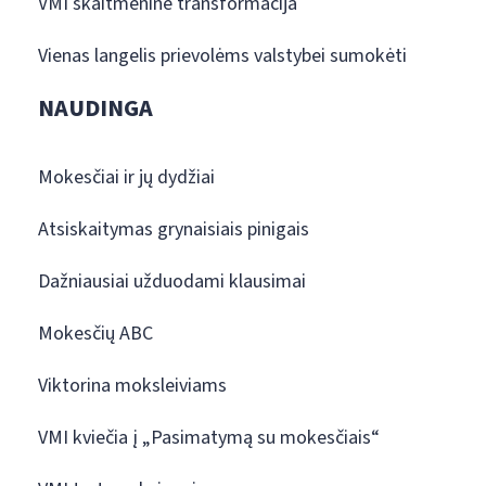
VMI skaitmeninė transformacija
Vienas langelis prievolėms valstybei sumokėti
NAUDINGA
Mokesčiai ir jų dydžiai
Atsiskaitymas grynaisiais pinigais
Dažniausiai užduodami klausimai
Mokesčių ABC
Viktorina moksleiviams
VMI kviečia į „Pasimatymą su mokesčiais“