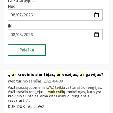
Laikotarpyje…
Nuo
Iki
Paieška
.,
ar
krovinio siuntėjas,
ar
vežėjas,
ar
gavėjas?
Web turinio sąrašas
2021-04-30
Važtaraščių duomenis i.VAZ teikia važtaraščio rengėjas.
Važtaraščio rengėjas –
mokesčių
mokėtojas, kuris yra
krovinio siuntėjas, arba kitas asmuo, rengiantis
važtaraštį /...
DUK:
DUK - Apie i.VAZ