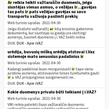
Ar
reikia teikti važtaraščio duomenis, jeigu
siuntėjas vienas asmuo, o vežėjas
ir
...gavėjas
tas pats
ir
pats vežėjas-gavėjas su savo
transportu važiuoja pasiimti prekių
Web turinio sąrašas
2021-04-30
Jeigu išrašote važtaraštį
ar
kitą krovinio gabenimo
dokumentą, kur siuntėjas su gavėju yra skirtingi
asmenys, tuomet duomenis į i. VAZ teikti reikia.
DUK:
DUK - Apie i.VAZ
urėdija, buvusių miškų urėdijų atstovai i.Vaz
sistemoje mato senuosius padalinius
ir
Web turinio sąrašas
2021-04-30
Kadangi padaliniai buvo reorganizuoti
ir
tapo vienu
juridiniu asmeniu, atstovavimo teises turėtumėte gauti
ir
a. VAZ prisijungimus susigeneruoti ne...
DUK:
DUK - Apie i.VAZ
Kokie duomenys privalo būti teikiami į i.VAZ?
Web turinio sąrašas
2021-04-30
VMI reikia pateikti šiuos važtaraščio duomenis:
važtaraščio rengėjo suteiktą važtaraščio numerį;