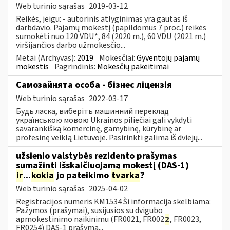
Web turinio sąrašas
2019-03-12
Reikės, jeigu: - autorinis atlyginimas yra gautas iš
darbdavio. Pajamų mokestį (papildomus 7 proc.) reikės
sumokėti nuo 120 VDU*, 84 (2020 m.), 60 VDU (2021 m.)
viršijančios darbo užmokesčio...
Metai (Archyvas):
2019
Mokesčiai:
Gyventojų pajamų
mokestis
Pagrindinis:
Mokesčių pakeitimai
Самозайнята особа - бізнес ліцензія
Web turinio sąrašas
2022-03-17
Будь ласка, виберіть машинний переклад
українською мовою Ukrainos piliečiai gali vykdyti
savarankišką komercinę, gamybinę, kūrybinę ar
profesinę veiklą Lietuvoje. Pasirinkti galima iš dviejų...
užsienio valstybės rezidento prašymas
sumažinti išskaičiuojamą mokestį (DAS-1)
ir
...
kokia
jo pateikimo
tvarka
?
Web turinio sąrašas
2025-04-02
Registracijos numeris KM1534 Ši informacija skelbiama:
Pažymos (prašymai), susijusios su dvigubo
apmokestinimo naikinimu (FR0021, FR002
2
, FR0023,
FR0254) DAS-1 prašymą...