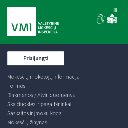
Prisijungti
Mokesčių mokėtojų informacija
Formos
Rinkmenos / Atviri duomenys
Skaičiuoklės ir pagalbininkai
Sąskaitos ir įmokų kodai
Mokesčių žinynas