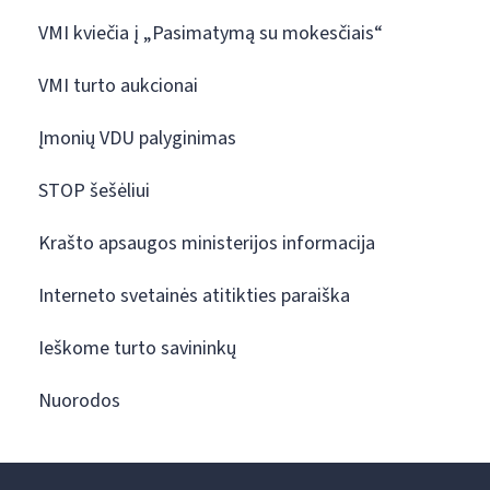
VMI kviečia į „Pasimatymą su mokesčiais“
VMI turto aukcionai
Įmonių VDU palyginimas
STOP šešėliui
Krašto apsaugos ministerijos informacija
Interneto svetainės atitikties paraiška
Ieškome turto savininkų
Nuorodos