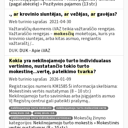
(pagal abėcėlę) » Pozityvios pajamos (13 str.)
.,
ar
krovinio siuntėjas,
ar
vežėjas,
ar
gavėjas?
Web turinio sąrašas
2021-04-30
Važtaraščių duomenis i.VAZ teikia važtaraščio rengėjas.
Važtaraščio rengėjas –
mokesčių
mokėtojas, kuris yra
krovinio siuntėjas, arba kitas asmuo, rengiantis
važtaraštį /...
DUK:
DUK - Apie i.VAZ
Kokia
yra nekilnojamojo turto individualaus
vertinimo, nustatančio tokio turto
mokestinę...vertę, pateikimo
tvarka
?
Web turinio sąrašas
2026-01-09
Registracijos numeris KM1585 Ši informacija skelbiama:
Mokestinės vertės nustatymas (8 – 10 str.)
Nekilnojamojo turto savininkas arba įsigyjantis asmuo
VĮ Registrų centrui gali pateikti prašymą...
nekilnojamojo turto mokestis
nekilnojamojo turto mokestinė vertė
ntmį 8 str. 2 d.
ntmį 10 str. 2 d.
Mokesčių žinyno
nekilnojamojo turto individualus vertinimas
kategorijos:
Nekilnojamojo turto mokestis » Mokestinės
vertės nustatymas (8 – 10 str.)