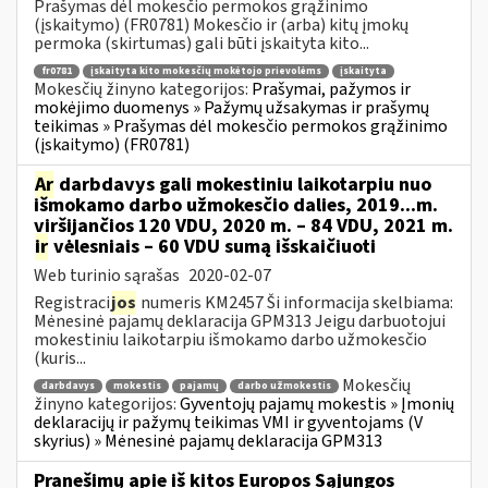
Prašymas dėl mokesčio permokos grąžinimo
(įskaitymo) (FR0781) Mokesčio ir (arba) kitų įmokų
permoka (skirtumas) gali būti įskaityta kito...
fr0781
įskaityta kito mokesčių mokėtojo prievolėms
įskaityta
Mokesčių žinyno kategorijos:
Prašymai, pažymos ir
mokėjimo duomenys » Pažymų užsakymas ir prašymų
teikimas » Prašymas dėl mokesčio permokos grąžinimo
(įskaitymo) (FR0781)
Ar
darbdavys gali mokestiniu laikotarpiu nuo
išmokamo darbo užmokesčio dalies, 2019...m.
viršijančios 120 VDU, 2020 m. – 84 VDU, 2021 m.
ir
vėlesniais – 60 VDU sumą išskaičiuoti
Web turinio sąrašas
2020-02-07
Registraci
jos
numeris KM2457 Ši informacija skelbiama:
Mėnesinė pajamų deklaracija GPM313 Jeigu darbuotojui
mokestiniu laikotarpiu išmokamo darbo užmokesčio
(kuris...
Mokesčių
darbdavys
mokestis
pajamų
darbo užmokestis
žinyno kategorijos:
Gyventojų pajamų mokestis » Įmonių
deklaracijų ir pažymų teikimas VMI ir gyventojams (V
skyrius) » Mėnesinė pajamų deklaracija GPM313
Pranešimų apie iš kitos Europos Sąjungos