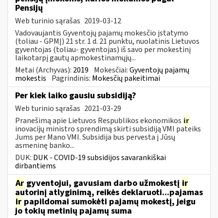
Pensijų
Web turinio sąrašas
2019-03-12
Vadovaujantis Gyventojų pajamų mokesčio įstatymo
(toliau - GPMĮ) 21 str. 1 d. 21 punktu, nuolatinis Lietuvos
gyventojas (toliau- gyventojas) iš savo per mokestinį
laikotarpį gautų apmokestinamųjų...
Metai (Archyvas):
2019
Mokesčiai:
Gyventojų pajamų
mokestis
Pagrindinis:
Mokesčių pakeitimai
Per kiek laiko gausiu subsidiją?
Web turinio sąrašas
2021-03-29
Pranešimą apie Lietuvos Respublikos ekonomikos
ir
inovacijų ministro sprendimą skirti subsidiją VMI pateiks
Jums per Mano VMI. Subsidija bus pervesta į Jūsų
asmeninę banko...
DUK:
DUK - COVID-19 subsidijos savarankiškai
dirbantiems
Ar
gyventojui, gavusiam darbo užmokestį
ir
autorinį atlyginimą, reikės deklaruoti...pajamas
ir
papildomai sumokėti pajamų mokestį, jeigu
jo tokių metinių pajamų suma