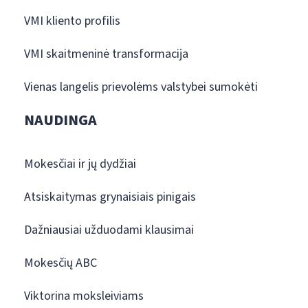
VMI kliento profilis
VMI skaitmeninė transformacija
Vienas langelis prievolėms valstybei sumokėti
NAUDINGA
Mokesčiai ir jų dydžiai
Atsiskaitymas grynaisiais pinigais
Dažniausiai užduodami klausimai
Mokesčių ABC
Viktorina moksleiviams