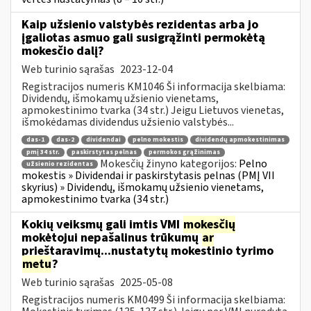
Kaip užsienio valstybės rezidentas arba jo
įgaliotas asmuo gali susigrąžinti permokėtą
mokesčio dalį?
Web turinio sąrašas
2023-12-04
Registracijos numeris KM1046 Ši informacija skelbiama:
Dividendų, išmokamų užsienio vienetams,
apmokestinimo tvarka (34 str.) Jeigu Lietuvos vienetas,
išmokėdamas dividendus užsienio valstybės...
das-1
das-2
dividendai
pelno mokestis
dividendų apmokestinimas
pmį 34 str.
paskirstytas pelnas
permokos grąžinimas
Mokesčių žinyno kategorijos:
Pelno
užsienio rezidentas
mokestis » Dividendai ir paskirstytasis pelnas (PMĮ VII
skyrius) » Dividendų, išmokamų užsienio vienetams,
apmokestinimo tvarka (34 str.)
Kokių veiksmų gali imtis VMI
mokesčių
mokėtojui nepašalinus trūkumų
ar
prieštaravimų...nustatytų mokestinio tyrimo
metu
?
Web turinio sąrašas
2025-05-08
Registracijos numeris KM0499 Ši informacija skelbiama: