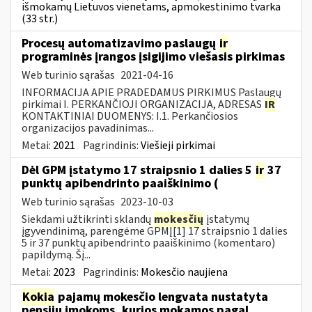
išmokamų Lietuvos vienetams, apmokestinimo tvarka
(33 str.)
Procesų automatizavimo paslaugų
ir
programinės įrangos įsigijimo viešasis pirkimas
Web turinio sąrašas
2021-04-16
INFORMACIJA APIE PRADEDAMUS PIRKIMUS Paslaugų
pirkimai I. PERKANČIOJI ORGANIZACIJA, ADRESAS
IR
KONTAKTINIAI DUOMENYS: I.1. Perkančiosios
organizacijos pavadinimas...
Metai:
2021
Pagrindinis:
Viešieji pirkimai
Dėl GPM įstatymo 17 straipsnio 1 dalies 5
ir
37
punktų apibendrinto paaiškinimo (
Web turinio sąrašas
2023-10-03
Siekdami užtikrinti sklandų
mokesčių
įstatymų
įgyvendinimą, parengėme GPMĮ[1] 17 straipsnio 1 dalies
5 ir 37 punktų apibendrinto paaiškinimo (komentaro)
papildymą. Šį...
Metai:
2023
Pagrindinis:
Mokesčio naujiena
Kokia
pajamų mokesčio lengvata nustatyta
pensijų įmokoms, kurios mokamos pagal