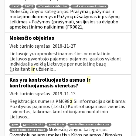
das-1
fr0021
užsienio rezidentas
mokesčio sumažinimas
Mokesčių žinyno kategorijos:
Prašymai, pažymos ir
mokėjimo duomenys » Pažymų užsakymas ir prašymų
teikimas » Pažymos (prašymai), susijusios su dvigubo
apmokestinimo naikinimu (FR0021,
Mokesčio objektas
Web turinio sąrašas
2018-11-27
Lietuvoje yra apmokestinamos šios nenuolatinio
Lietuvos gyventojo pajamos: pajamos, gautos vykdant
individualią veiklą Lietuvoje per nuolatinę bazę
(įskaitant
ir
užsienio...
Kas yra kontroliuojantis asmuo
ir
kontroliuojamasis vienetas?
Web turinio sąrašas
2019-11-13
Registracijos numeris KM098
2
Ši informacija skelbiama:
Pozityvios pajamos (13 str.) Kontroliuojamasis vienetas
– vienetas, laikomas kontroliuojamu nuolatinio
Lietuvos...
gpm
gpmį 2 str 27 d
gpmį 13 str
kontroliuojamasis vienetas
Mokesčių žinyno kategorijos:
kontroliuojantis asmuo
Gyventojų pajamų mokestis » Kitos pajamos / išmokos