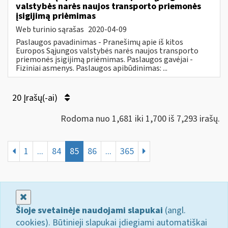
valstybės narės naujos transporto priemonės
įsigijimą priėmimas
Web turinio sąrašas
2020-04-09
Paslaugos pavadinimas - Pranešimų apie iš kitos
Europos Sąjungos valstybės narės naujos transporto
priemonės įsigijimą priėmimas. Paslaugos gavėjai -
Fiziniai asmenys. Paslaugos apibūdinimas: ...
20 Įrašų(-ai)
Rodoma nuo 1,681 iki 1,700 iš 7,293 irašų.
1
...
84
85
86
...
365
Uždaryti
Šioje svetainėje naudojami slapukai
(angl.
cookies). Būtinieji slapukai įdiegiami automatiškai