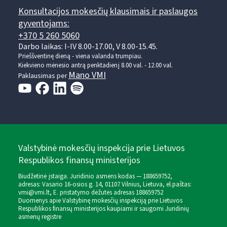
Konsultacijos mokesčių klausimais ir paslaugos
gyventojams:
+370 5 260 5060
Darbo laikas: I-IV 8.00-17.00, V 8.00-15.45.
Prieššventinę dieną - viena valanda trumpiau.
Kiekvieno mėnesio antrą penktadienį 8.00 val. - 12.00 val.
Mano VMI
Paklausimas per
Valstybinė mokesčių inspekcija prie Lietuvos
Respublikos finansų ministerijos
Biudžetinė įstaiga. Juridinio asmens kodas — 188659752,
adresas: Vasario 16-osios g. 14, 01107 Vilnius, Lietuva, el.paštas:
vmi@vmi.lt
, E. pristatymo dėžutės adresas 188659752
Duomenys apie Valstybinę mokesčių inspekciją prie Lietuvos
Respublikos finansų ministerijos kaupiami ir saugomi Juridinių
asmenų registre