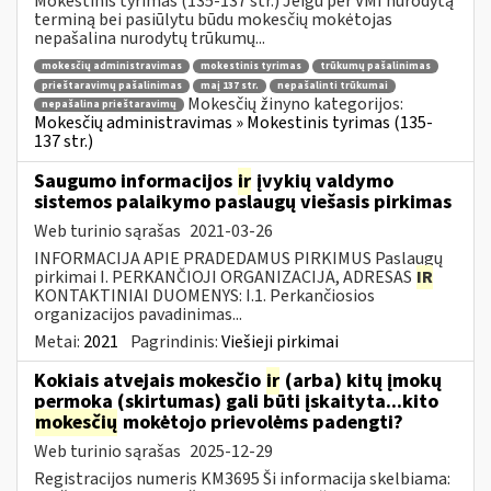
Mokestinis tyrimas (135-137 str.) Jeigu per VMI nurodytą
terminą bei pasiūlytu būdu mokesčių mokėtojas
nepašalina nurodytų trūkumų...
mokesčių administravimas
mokestinis tyrimas
trūkumų pašalinimas
prieštaravimų pašalinimas
maį 137 str.
nepašalinti trūkumai
Mokesčių žinyno kategorijos:
nepašalina prieštaravimų
Mokesčių administravimas » Mokestinis tyrimas (135-
137 str.)
Saugumo informacijos
ir
įvykių valdymo
sistemos palaikymo paslaugų viešasis pirkimas
Web turinio sąrašas
2021-03-26
INFORMACIJA APIE PRADEDAMUS PIRKIMUS Paslaugų
pirkimai I. PERKANČIOJI ORGANIZACIJA, ADRESAS
IR
KONTAKTINIAI DUOMENYS: I.1. Perkančiosios
organizacijos pavadinimas...
Metai:
2021
Pagrindinis:
Viešieji pirkimai
Kokiais atvejais mokesčio
ir
(arba) kitų įmokų
permoka (skirtumas) gali būti įskaityta...kito
mokesčių
mokėtojo prievolėms padengti?
Web turinio sąrašas
2025-12-29
Registracijos numeris KM3695 Ši informacija skelbiama: