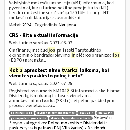
Valstybinė mokesčių inspekcija (VMI) informuoja, kad
gyventojai, kurių turimo nekilnojamojo turto (NT)
bendra mokestinė vertė viršija 150 tūkst. eurų – NT
mokesčio deklaracijas savarankiškai...
Metai:
2024
Pagrindinis:
Naujiena
CRS - Kita aktuali informacija
Web turinio sąrašas
2021-06-02
Čia finansų instituci
jos
gali rasti Tarptautinės
ekonominio bendradarbiavimo
ir
plėtros organizaci
jos
(EBPO) parengtą...
Kokia
apmokestinimo
tvarka
taikoma, kai
vienetas paskirsto pelną turtu?
Web turinio sąrašas
2024-07-25
Registracijos numeris KM104
2
Ši informacija skelbiama:
Dividendų, išmokamų Lietuvos vienetams,
apmokestinimo tvarka (33 str.) Jei pelno paskirstymo
procese vienetas savo...
pelno mokestis
dividendų apmokestinimas
pmį 32 str.
pmį 16 str.
Mokesčių
pelno paskirstymas turtu
dividendų išmokėjimas turtu
žinyno kategorijos:
Pelno mokestis » Dividendai ir
paskirstytasis pelnas (PMĮ VII skyrius) » Dividendų,