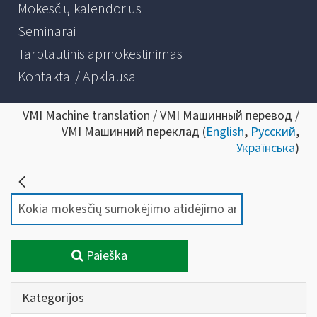
Mokesčių kalendorius
Seminarai
Tarptautinis apmokestinimas
Kontaktai / Apklausa
VMI Machine translation / VMI Машинный перевод /
VMI Машинний переклад (
English
,
Русский
,
Українська
)
Paieška
Kategorijos