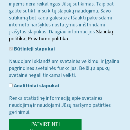
ir jiems nėra reikalingas Jūsų sutikimas. Taip pat
galite sutikti ir su kitų slapukų naudojimu. Savo
sutikimą bet kada galėsite atšaukti pakeisdami
interneto naršyklės nustatymus ir ištrindami
įrašytus slapukus. Daugiau informacijos
Slapukų
politika
;
Privatumo politika.
Būtinieji slapukai
Naudojami sklandžiam svetainės veikimui ir įgalina
pagrindines svetainės funkcijas. Be šių slapukų
svetainė negali tinkamai veikti.
Analitiniai slapukai
Renka statistinę informaciją apie svetainės
naudojimą ir naudojami Jūsų naršymo patirties
gerinimui.
PATVIRTINTI