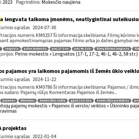
:
2023
Pagrindinis:
Mokesčio naujiena
ia
lengvata taikoma įmonėms, neatlygintinai suteikusio
urinio sąrašas
2024-07-30
tracijos numeris KM0257 Ši informacija skelbiama: Filmų kūrimo 
ant apmokestinamąsias pajamas filmo arba jo dalies gamybai neat
lengvata
pelno mokestis
pmį 17-2 str
pmį 46-2 str
filmų kūrimo lengvata
fil
orijos:
Pelno mokestis » Lengvatos (17-1, 17-2, 46-1, 46-2, 58 str.
os pajamos yra laikomos pajamomis iš žemės ūkio veikl
urinio sąrašas
2024-11-22
tracijos numeris KM0786 Ši informacija skelbiama: Pajamos / iš
os sudaro: Pajamų rūšys Komentaras Pajamos iš žemės...
pajamos
ūkininkas
žemės ūkio veikla
gpmį 2 str 33 p
žemės ūkio produktas
pas
tojų pajamų mokestis » Pajamos iš verslo/ veiklos » Ūkininko pajamos
aravimas
A projektas
urinio sąrašas
2022-01-04