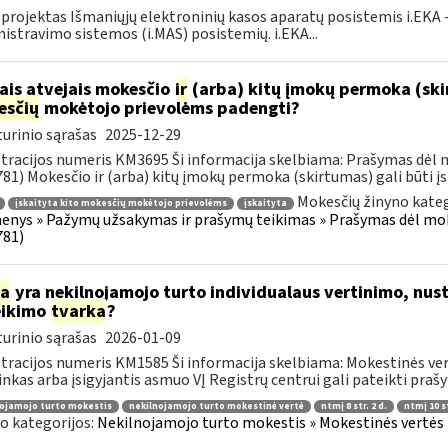
 projektas Išmaniųjų elektroninių kasos aparatų posistemis i.EKA –
istravimo sistemos (i.MAS) posistemių. i.EKA...
ais atvejais mokesčio
ir
(arba) kitų įmokų permoka (skirt
esčių
mokėtojo prievolėms padengti?
urinio sąrašas
2025-12-29
tracijos numeris KM3695 Ši informacija skelbiama: Prašymas dėl
81) Mokesčio ir (arba) kitų įmokų permoka (skirtumas) gali būti įsk
Mokesčių žinyno kateg
įskaityta kito mokesčių mokėtojo prievolėms
įskaityta
nys » Pažymų užsakymas ir prašymų teikimas » Prašymas dėl mo
781)
ia
yra nekilnojamojo turto individualaus vertinimo, nust
eikimo
tvarka
?
urinio sąrašas
2026-01-09
tracijos numeris KM1585 Ši informacija skelbiama: Mokestinės ver
inkas arba įsigyjantis asmuo VĮ Registrų centrui gali pateikti prašy
ojamojo turto mokestis
nekilnojamojo turto mokestinė vertė
ntmį 8 str. 2 d.
ntmį 10 st
o kategorijos:
Nekilnojamojo turto mokestis » Mokestinės vertės n