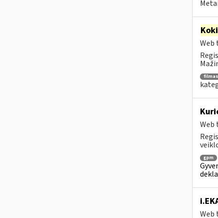
Metai
Kok
Web t
Regis
Mažin
filmas
kateg
Kuri
Web t
Regis
veikl
gpm
Gyven
dekl
i.EK
Web t