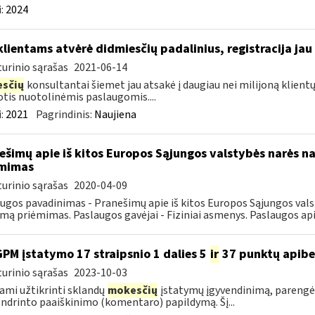
:
2024
klientams atvėrė didmiesčių padalinius, registracija jau
urinio sąrašas
2021-06-14
sčių
konsultantai šiemet jau atsakė į daugiau nei milijoną klient
tis nuotolinėmis paslaugomis....
:
2021
Pagrindinis:
Naujiena
ešimų apie iš kitos Europos Sąjungos valstybės narės na
ėmimas
urinio sąrašas
2020-04-09
ugos pavadinimas - Pranešimų apie iš kitos Europos Sąjungos val
jimą priėmimas. Paslaugos gavėjai - Fiziniai asmenys. Paslaugos api
GPM įstatymo 17 straipsnio 1 dalies 5
ir
37 punktų apibe
urinio sąrašas
2023-10-03
ami užtikrinti sklandų
mokesčių
įstatymų įgyvendinimą, parengėm
ndrinto paaiškinimo (komentaro) papildymą. Šį...