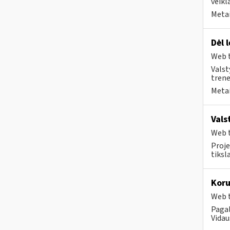
veikl
Metai
Dėl 
Web t
Valst
trener
Metai
Vals
Web t
Proje
tiksl
Koru
Web t
Pagal
Vidau