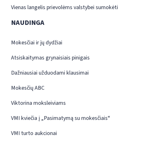
Vienas langelis prievolėms valstybei sumokėti
NAUDINGA
Mokesčiai ir jų dydžiai
Atsiskaitymas grynaisiais pinigais
Dažniausiai užduodami klausimai
Mokesčių ABC
Viktorina moksleiviams
VMI kviečia į „Pasimatymą su mokesčiais“
VMI turto aukcionai