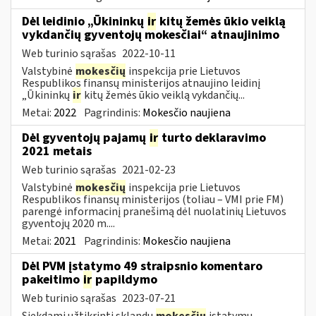
Dėl leidinio „Ūkininkų
ir
kitų žemės ūkio veiklą
vykdančių gyventojų mokesčiai“ atnaujinimo
Web turinio sąrašas
2022-10-11
Valstybinė
mokesčių
inspekcija prie Lietuvos
Respublikos finansų ministerijos atnaujino leidinį
„Ūkininkų
ir
kitų žemės ūkio veiklą vykdančių...
Metai:
2022
Pagrindinis:
Mokesčio naujiena
Dėl gyventojų pajamų
ir
turto deklaravimo
2021 metais
Web turinio sąrašas
2021-02-23
Valstybinė
mokesčių
inspekcija prie Lietuvos
Respublikos finansų ministerijos (toliau – VMI prie FM)
parengė informacinį pranešimą dėl nuolatinių Lietuvos
gyventojų 2020 m....
Metai:
2021
Pagrindinis:
Mokesčio naujiena
Dėl PVM įstatymo 49 straipsnio komentaro
pakeitimo
ir
papildymo
Web turinio sąrašas
2023-07-21
Siekdami užtikrinti sklandų
mokesčių
įstatymų