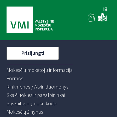
Prisijungti
Mokesčių mokėtojų informacija
Formos
Rinkmenos / Atviri duomenys
Skaičiuoklės ir pagalbininkai
Sąskaitos ir įmokų kodai
Mokesčių žinynas