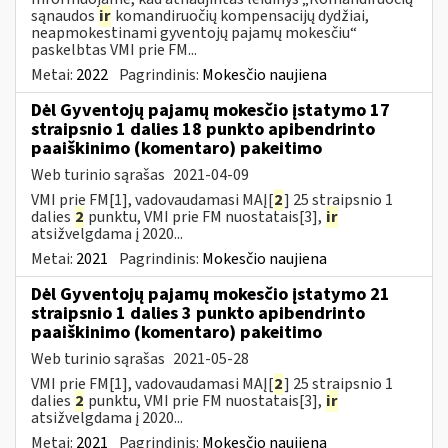
sąnaudos
ir
komandiruočių kompensacijų dydžiai,
neapmokestinami gyventojų pajamų mokesčiu“
paskelbtas VMI prie FM...
Metai:
2022
Pagrindinis:
Mokesčio naujiena
Dėl Gyventojų pajamų mokesčio įstatymo 17
straipsnio 1 dalies 18 punkto apibendrinto
paaiškinimo (komentaro) pakeitimo
Web turinio sąrašas
2021-04-09
VMI prie FM[1], vadovaudamasi MAĮ[
2
] 25 straipsnio 1
dalies
2
punktu, VMI prie FM nuostatais[3],
ir
atsižvelgdama į 2020...
Metai:
2021
Pagrindinis:
Mokesčio naujiena
Dėl Gyventojų pajamų mokesčio įstatymo 21
straipsnio 1 dalies 3 punkto apibendrinto
paaiškinimo (komentaro) pakeitimo
Web turinio sąrašas
2021-05-28
VMI prie FM[1], vadovaudamasi MAĮ[
2
] 25 straipsnio 1
dalies
2
punktu, VMI prie FM nuostatais[3],
ir
atsižvelgdama į 2020...
Metai:
2021
Pagrindinis:
Mokesčio naujiena