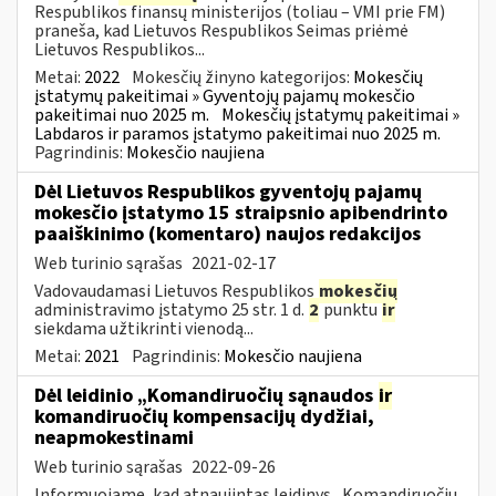
Respublikos finansų ministerijos (toliau – VMI prie FM)
praneša, kad Lietuvos Respublikos Seimas priėmė
Lietuvos Respublikos...
Metai:
2022
Mokesčių žinyno kategorijos:
Mokesčių
įstatymų pakeitimai » Gyventojų pajamų mokesčio
pakeitimai nuo 2025 m.
Mokesčių įstatymų pakeitimai »
Labdaros ir paramos įstatymo pakeitimai nuo 2025 m.
Pagrindinis:
Mokesčio naujiena
Dėl Lietuvos Respublikos gyventojų pajamų
mokesčio įstatymo 15 straipsnio apibendrinto
paaiškinimo (komentaro) naujos redakcijos
Web turinio sąrašas
2021-02-17
Vadovaudamasi Lietuvos Respublikos
mokesčių
administravimo įstatymo 25 str. 1 d.
2
punktu
ir
siekdama užtikrinti vienodą...
Metai:
2021
Pagrindinis:
Mokesčio naujiena
Dėl leidinio „Komandiruočių sąnaudos
ir
komandiruočių kompensacijų dydžiai,
neapmokestinami
Web turinio sąrašas
2022-09-26
Informuojame, kad atnaujintas leidinys „Komandiruočių