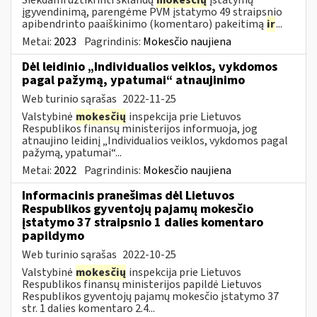
įgyvendinimą, parengėme PVM įstatymo 49 straipsnio
apibendrinto paaiškinimo (komentaro) pakeitimą
ir
...
Metai:
2023
Pagrindinis:
Mokesčio naujiena
Dėl leidinio „Individualios veiklos, vykdomos
pagal pažymą, ypatumai“ atnaujinimo
Web turinio sąrašas
2022-11-25
Valstybinė
mokesčių
inspekcija prie Lietuvos
Respublikos finansų ministerijos informuoja, jog
atnaujino leidinį „Individualios veiklos, vykdomos pagal
pažymą, ypatumai“...
Metai:
2022
Pagrindinis:
Mokesčio naujiena
Informacinis pranešimas dėl Lietuvos
Respublikos gyventojų pajamų mokesčio
įstatymo 37 straipsnio 1 dalies komentaro
papildymo
Web turinio sąrašas
2022-10-25
Valstybinė
mokesčių
inspekcija prie Lietuvos
Respublikos finansų ministerijos papildė Lietuvos
Respublikos gyventojų pajamų mokesčio įstatymo 37
str. 1 dalies komentaro 2.4...