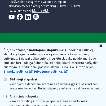
Prieššventinę dieną - viena valanda trumpiau.
Kiekvieno mėnesio antrą penktadienį 8.00 val. - 12.00 val.
Mano VMI
Paklausimas per
Valstybinė mokesčių inspekcija prie Lietuvos
U
Respublikos finansų ministerijos
Šioje svetainėje naudojami slapukai
(angl. cookies). Būtinieji
slapukai įdiegiami automatiškai ir jiems nėra reikalingas Jūsų
Biudžetinė įstaiga. Juridinio asmens kodas — 188659752,
sutikimas. Taip pat galite sutikti ir su kitų slapukų naudojimu. Savo
adresas: Vasario 16-osios g. 14, 01107 Vilnius, Lietuva, el.paštas:
sutikimą bet kada galėsite atšaukti pakeisdami interneto naršyklės
vmi@vmi.lt
, E. pristatymo dėžutės adresas 188659752
nustatymus ir ištrindami įrašytus slapukus. Daugiau informacijos
Duomenys apie Valstybinę mokesčių inspekciją prie Lietuvos
Slapukų politika
;
Privatumo politika.
Respublikos finansų ministerijos kaupiami ir saugomi Juridinių
asmenų registre
Būtinieji slapukai
Naudojami sklandžiam svetainės veikimui ir įgalina pagrindines
svetainės funkcijas. Be šių slapukų svetainė negali tinkamai veikti.
Analitiniai slapukai
Renka statistinę informaciją apie svetainės naudojimą ir
naudojami Jūsų naršymo patirties gerinimui.