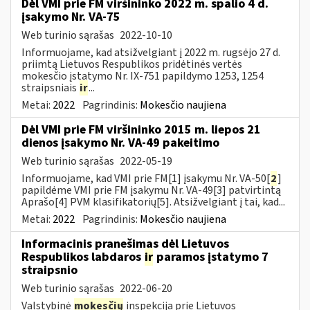
Dėl VMI prie FM viršininko 2022 m. spalio 4 d.
įsakymo Nr. VA-75
Web turinio sąrašas
2022-10-10
Informuojame, kad atsižvelgiant į 2022 m. rugsėjo 27 d.
priimtą Lietuvos Respublikos pridėtinės vertės
mokesčio įstatymo Nr. IX-751 papildymo 1253, 1254
straipsniais
ir
...
Metai:
2022
Pagrindinis:
Mokesčio naujiena
Dėl VMI prie FM viršininko 2015 m. liepos 21
dienos įsakymo Nr. VA-49 pakeitimo
Web turinio sąrašas
2022-05-19
Informuojame, kad VMI prie FM[1] įsakymu Nr. VA-50[
2
]
papildėme VMI prie FM įsakymu Nr. VA-49[3] patvirtintą
Aprašo[4] PVM klasifikatorių[5]. Atsižvelgiant į tai, kad...
Metai:
2022
Pagrindinis:
Mokesčio naujiena
Informacinis pranešimas dėl Lietuvos
Respublikos labdaros
ir
paramos įstatymo 7
straipsnio
Web turinio sąrašas
2022-06-20
Valstybinė
mokesčių
inspekcija prie Lietuvos