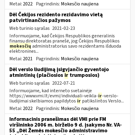
Metai:
2022
Pagrindinis:
Mokesčio naujiena
Dėl Čekijos rezidento rezidavimo vietą
patvirtinančios pažymos
Web turinio sąrašas
2021-02-23
Informuojame, kad Čekijos Respublikos generalinis
finansų direktoratas pranešė, jog Čekijos Respublikos
mokesčių
administratorius savo rezidentams išduoda
elektronines...
Metai:
2021
Pagrindinis:
Mokesčio naujiena
Dėl verslo liudijimą įsigyjančio gyventojo
atmintinių (plačiosios
ir
trumposios)
Web turinio sąrašas
2022-07-21
Informuojame, kad interneto svetainėje
https://www.vmi.lt/evmi/individuali-veikla-
ir
-verslo-
liudijimai skelbiamos papildytos
ir
patikslintos Verslo...
Metai:
2022
Pagrindinis:
Mokesčio naujiena
Informacinis pranešimas dėl VMI prie FM
viršininko 2006 m. birželio 9 d. įsakymo Nr. VA-
55 „Dėl Žemės mokesčio administravimo