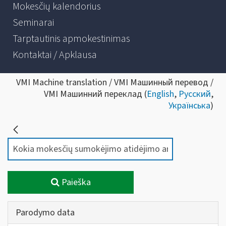
Mokesčių kalendorius
Seminarai
Tarptautinis apmokestinimas
Kontaktai / Apklausa
VMI Machine translation / VMI Машинный перевод /
VMI Машинний переклад (
English
,
Русский
,
Українська
)
Paieška
Parodymo data