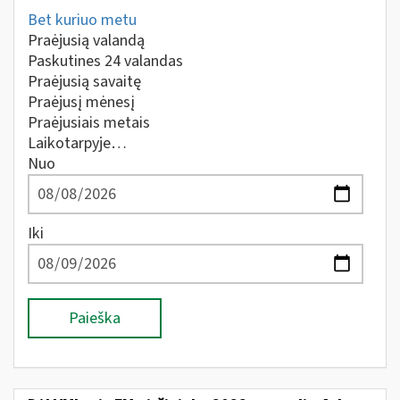
Bet kuriuo metu
Praėjusią valandą
Paskutines 24 valandas
Praėjusią savaitę
Praėjusį mėnesį
Praėjusiais metais
Laikotarpyje…
Nuo
Iki
Paieška