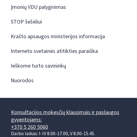
Įmonių VDU palyginimas
STOP šešėliui
Krašto apsaugos ministerijos informacija
Interneto svetainės atitikties paraiška
Ieškome turto savininkų
Nuorodos
Konsultacijos mokesčių klausimais ir paslaugos
gyventojams:
+370 5 260 5060
Darbo laikas: I-IV 8.00-17.00, V 8.00-15.45.