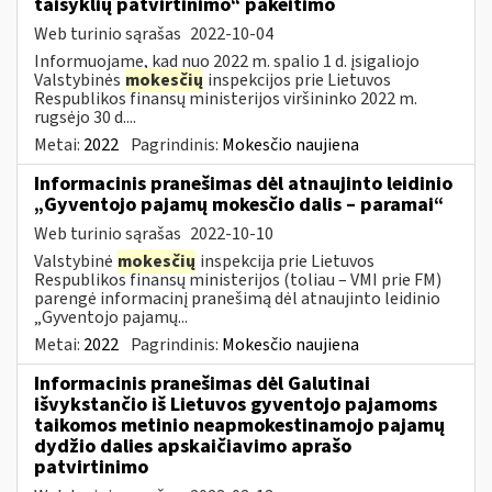
taisyklių patvirtinimo“ pakeitimo
Web turinio sąrašas
2022-10-04
Informuojame, kad nuo 2022 m. spalio 1 d. įsigaliojo
Valstybinės
mokesčių
inspekcijos prie Lietuvos
Respublikos finansų ministerijos viršininko 2022 m.
rugsėjo 30 d....
Metai:
2022
Pagrindinis:
Mokesčio naujiena
Informacinis pranešimas dėl atnaujinto leidinio
„Gyventojo pajamų mokesčio dalis – paramai“
Web turinio sąrašas
2022-10-10
Valstybinė
mokesčių
inspekcija prie Lietuvos
Respublikos finansų ministerijos (toliau – VMI prie FM)
parengė informacinį pranešimą dėl atnaujinto leidinio
„Gyventojo pajamų...
Metai:
2022
Pagrindinis:
Mokesčio naujiena
Informacinis pranešimas dėl Galutinai
išvykstančio iš Lietuvos gyventojo pajamoms
taikomos metinio neapmokestinamojo pajamų
dydžio dalies apskaičiavimo aprašo
patvirtinimo