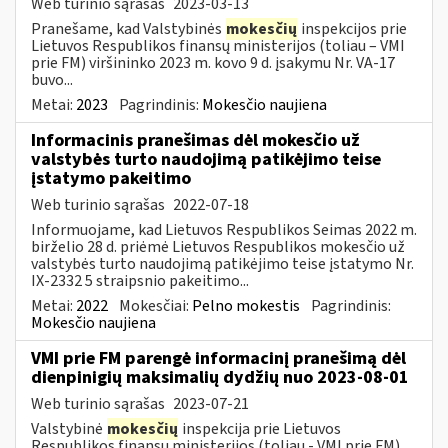
Web turinio sąrašas
2023-03-13
Pranešame, kad Valstybinės
mokesčių
inspekcijos prie
Lietuvos Respublikos finansų ministerijos (toliau – VMI
prie FM) viršininko 2023 m. kovo 9 d. įsakymu Nr. VA-17
buvo...
Metai:
2023
Pagrindinis:
Mokesčio naujiena
Informacinis pranešimas dėl mokesčio už
valstybės turto naudojimą patikėjimo teise
įstatymo pakeitimo
Web turinio sąrašas
2022-07-18
Informuojame, kad Lietuvos Respublikos Seimas 2022 m.
birželio 28 d. priėmė Lietuvos Respublikos mokesčio už
valstybės turto naudojimą patikėjimo teise įstatymo Nr.
IX-2332 5 straipsnio pakeitimo...
Metai:
2022
Mokesčiai:
Pelno mokestis
Pagrindinis:
Mokesčio naujiena
VMI prie FM parengė informacinį pranešimą dėl
dienpinigių maksimalių dydžių nuo 2023-08-01
Web turinio sąrašas
2023-07-21
Valstybinė
mokesčių
inspekcija prie Lietuvos
Respublikos finansų ministerijos (toliau - VMI prie FM)