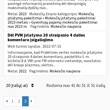
parengė informacinį pranešimą dėl dienpinigių
maksimalių dydžių nuo...
Metai:
2023
Mokesčių žinyno kategorijos:
Mokesčių
įstatymų pakeitimai » Mokesčių įstatymų pakeitimai
2023 metais » Gyventojų pajamų mokesčio pakeitimai
nuo 2023 m.
Pagrindinis:
Mokesčio naujiena
Dėl PVM įstatymo 20 straipsnio 4 dalies
komentaro įsigaliojimo
Web turinio sąrašas
2022-07-15
Informuojame, kad Pridėtinės vertės mokesčio įstatymo
20 straipsnio 4 dalies komentaro, paskelbto š. m.
birželio 8 d. VMI prie FM interneto svetainėje, nuostatos
dėl kraujo plazmos, skirtos...
Metai:
2022
Pagrindinis:
Mokesčio naujiena
20 Įrašų(-ai)
Rodoma nuo 41 iki 51 iš 51 irašų.
1
2
3