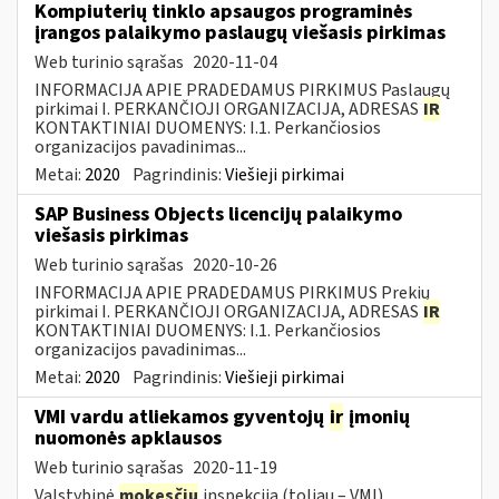
Kompiuterių tinklo apsaugos programinės
įrangos palaikymo paslaugų viešasis pirkimas
Web turinio sąrašas
2020-11-04
INFORMACIJA APIE PRADEDAMUS PIRKIMUS Paslaugų
pirkimai I. PERKANČIOJI ORGANIZACIJA, ADRESAS
IR
KONTAKTINIAI DUOMENYS: I.1. Perkančiosios
organizacijos pavadinimas...
Metai:
2020
Pagrindinis:
Viešieji pirkimai
SAP Business Objects licencijų palaikymo
viešasis pirkimas
Web turinio sąrašas
2020-10-26
INFORMACIJA APIE PRADEDAMUS PIRKIMUS Prekių
pirkimai I. PERKANČIOJI ORGANIZACIJA, ADRESAS
IR
KONTAKTINIAI DUOMENYS: I.1. Perkančiosios
organizacijos pavadinimas...
Metai:
2020
Pagrindinis:
Viešieji pirkimai
VMI vardu atliekamos gyventojų
ir
įmonių
nuomonės apklausos
Web turinio sąrašas
2020-11-19
Valstybinė
mokesčių
inspekcija (toliau – VMI)