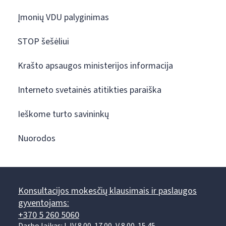
Įmonių VDU palyginimas
STOP šešėliui
Krašto apsaugos ministerijos informacija
Interneto svetainės atitikties paraiška
Ieškome turto savininkų
Nuorodos
Konsultacijos mokesčių klausimais ir paslaugos
gyventojams:
+370 5 260 5060