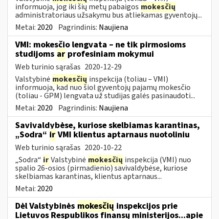
informuoja, jog iki šių metų pabaigos
mokesčių
administratoriaus užsakymu bus atliekamas gyventojų...
Metai:
2020
Pagrindinis:
Naujiena
VMI: mokesčio lengvata – ne tik pirmosioms
studijoms
ar
profesiniam mokymui
Web turinio sąrašas
2020-12-29
Valstybinė
mokesčių
inspekcija (toliau – VMI)
informuoja, kad nuo šiol gyventojų pajamų mokesčio
(toliau - GPM) lengvata už studijas galės pasinaudoti...
Metai:
2020
Pagrindinis:
Naujiena
Savivaldybėse, kuriose skelbiamas karantinas,
„Sodra“
ir
VMI klientus aptarnaus nuotoliniu
Web turinio sąrašas
2020-10-22
„Sodra“
ir
Valstybinė
mokesčių
inspekcija (VMI) nuo
spalio 26-osios (pirmadienio) savivaldybėse, kuriose
skelbiamas karantinas, klientus aptarnaus...
Metai:
2020
Dėl Valstybinės
mokesčių
inspekcijos prie
Lietuvos Respublikos finansų ministerijos...apie