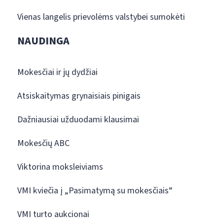
Vienas langelis prievolėms valstybei sumokėti
NAUDINGA
Mokesčiai ir jų dydžiai
Atsiskaitymas grynaisiais pinigais
Dažniausiai užduodami klausimai
Mokesčių ABC
Viktorina moksleiviams
VMI kviečia į „Pasimatymą su mokesčiais“
VMI turto aukcionai