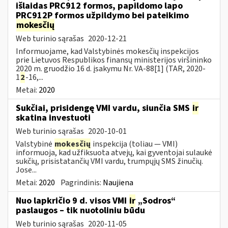
išlaidas PRC912 formos, papildomo lapo
PRC912P formos užpildymo bei pateikimo
mokesčių
Web turinio sąrašas
2020-12-21
Informuojame, kad Valstybinės mokesčių inspekcijos
prie Lietuvos Respublikos finansų ministerijos viršininko
2020 m. gruodžio 16 d. įsakymu Nr. VA-88[1] (TAR, 2020-
1
2
-16,...
Metai:
2020
Sukčiai, prisidengę VMI vardu, siunčia SMS
ir
skatina investuoti
Web turinio sąrašas
2020-10-01
Valstybinė
mokesčių
inspekcija (toliau — VMI)
informuoja, kad užfiksuota atvejų, kai gyventojai sulaukė
sukčių, prisistatančių VMI vardu, trumpųjų SMS žinučių.
Jose...
Metai:
2020
Pagrindinis:
Naujiena
Nuo lapkričio 9 d. visos VMI
ir
„Sodros“
paslaugos – tik nuotoliniu būdu
Web turinio sąrašas
2020-11-05