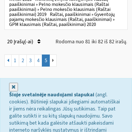
paaiškinimai » Pelno mokesčio klausimais (Raštai
paaiškinimai) » Pelno mokesčio klausimais (Raštai
paaiškinimai) 2019
Raštai, paaiškinimai » Gyventojų
pajamų mokesčio klausimais (Raštai, paaiškinimai) »
GPM klausimais (Raštai, paaiškinimai) 2020
20 Įrašų(-ai)
Rodoma nuo 81 iki 82 iš 82 irašų.
1
2
3
4
5
Uždaryti
Šioje svetainėje naudojami slapukai
(angl.
cookies). Būtinieji slapukai įdiegiami automatiškai
ir jiems nėra reikalingas Jūsų sutikimas. Taip pat
galite sutikti ir su kitų slapukų naudojimu. Savo
sutikimą bet kada galėsite atšaukti pakeisdami
interneto naršyklės nustatymus ir ištrindami