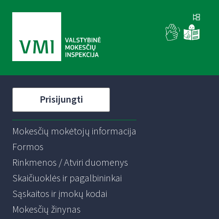
Prisijungti
Mokesčių mokėtojų informacija
Formos
Rinkmenos / Atviri duomenys
Skaičiuoklės ir pagalbininkai
Sąskaitos ir įmokų kodai
Mokesčių žinynas