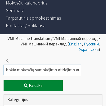
Mokesčių kalendorius
Seminarai
Tarptautinis apmokestinimas
Kontaktai / Apklausa
VMI Machine translation / VMI Машинный перевод /
VMI Машинний переклад (
English
,
Русский
,
Українська
)
Paieška
Kategorijos