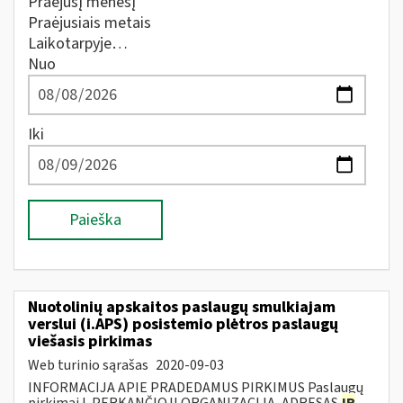
Praėjusį mėnesį
Praėjusiais metais
Laikotarpyje…
Nuo
Iki
Paieška
Nuotolinių apskaitos paslaugų smulkiajam
verslui (i.APS) posistemio plėtros paslaugų
viešasis pirkimas
Web turinio sąrašas
2020-09-03
INFORMACIJA APIE PRADEDAMUS PIRKIMUS Paslaugų
pirkimai I. PERKANČIOJI ORGANIZACIJA, ADRESAS
IR