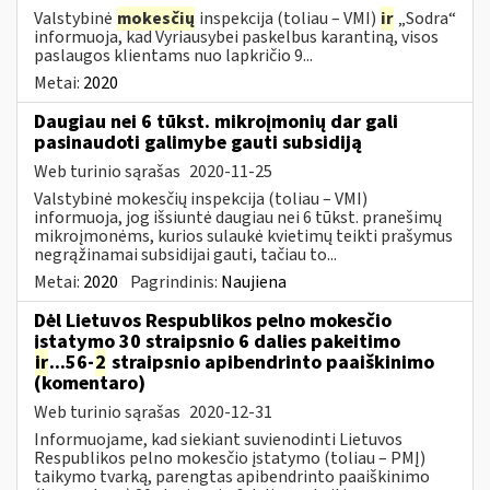
Valstybinė
mokesčių
inspekcija (toliau – VMI)
ir
„Sodra“
informuoja, kad Vyriausybei paskelbus karantiną, visos
paslaugos klientams nuo lapkričio 9...
Metai:
2020
Daugiau nei 6 tūkst. mikroįmonių dar gali
pasinaudoti galimybe gauti subsidiją
Web turinio sąrašas
2020-11-25
Valstybinė mokesčių inspekcija (toliau – VMI)
informuoja, jog išsiuntė daugiau nei 6 tūkst. pranešimų
mikroįmonėms, kurios sulaukė kvietimų teikti prašymus
negrąžinamai subsidijai gauti, tačiau to...
Metai:
2020
Pagrindinis:
Naujiena
Dėl Lietuvos Respublikos pelno mokesčio
įstatymo 30 straipsnio 6 dalies pakeitimo
ir
...56-
2
straipsnio apibendrinto paaiškinimo
(komentaro)
Web turinio sąrašas
2020-12-31
Informuojame, kad siekiant suvienodinti Lietuvos
Respublikos pelno mokesčio įstatymo (toliau – PMĮ)
taikymo tvarką, parengtas apibendrinto paaiškinimo