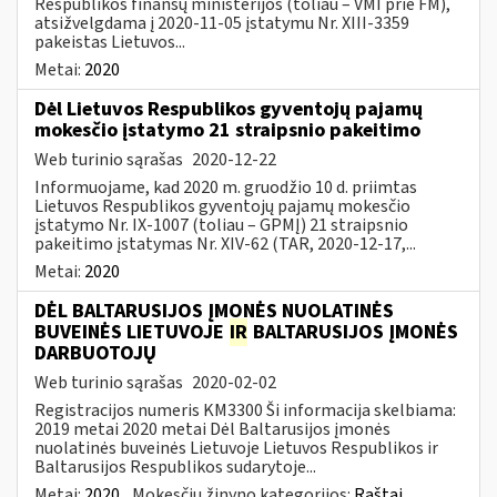
Respublikos finansų ministerijos (toliau – VMI prie FM),
atsižvelgdama į 2020-11-05 įstatymu Nr. XIII-3359
pakeistas Lietuvos...
Metai:
2020
Dėl Lietuvos Respublikos gyventojų pajamų
mokesčio įstatymo 21 straipsnio pakeitimo
Web turinio sąrašas
2020-12-22
Informuojame, kad 2020 m. gruodžio 10 d. priimtas
Lietuvos Respublikos gyventojų pajamų mokesčio
įstatymo Nr. IX-1007 (toliau – GPMĮ) 21 straipsnio
pakeitimo įstatymas Nr. XIV-62 (TAR, 2020-12-17,...
Metai:
2020
DĖL BALTARUSIJOS ĮMONĖS NUOLATINĖS
BUVEINĖS LIETUVOJE
IR
BALTARUSIJOS ĮMONĖS
DARBUOTOJŲ
Web turinio sąrašas
2020-02-02
Registracijos numeris KM3300 Ši informacija skelbiama:
2019 metai 2020 metai Dėl Baltarusijos įmonės
nuolatinės buveinės Lietuvoje Lietuvos Respublikos ir
Baltarusijos Respublikos sudarytoje...
Metai:
2020
Mokesčių žinyno kategorijos:
Raštai,