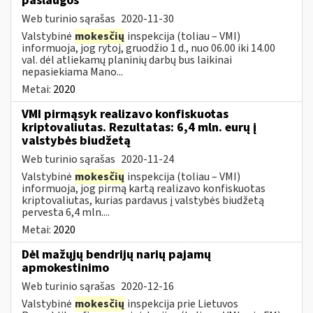
paslaugos
Web turinio sąrašas
2020-11-30
Valstybinė
mokesčių
inspekcija (toliau – VMI)
informuoja, jog rytoj, gruodžio 1 d., nuo 06.00 iki 14.00
val. dėl atliekamų planinių darbų bus laikinai
nepasiekiama Mano...
Metai:
2020
VMI pirmąsyk realizavo konfiskuotas
kriptovaliutas. Rezultatas: 6,4 mln. eurų į
valstybės biudžetą
Web turinio sąrašas
2020-11-24
Valstybinė
mokesčių
inspekcija (toliau – VMI)
informuoja, jog pirmą kartą realizavo konfiskuotas
kriptovaliutas, kurias pardavus į valstybės biudžetą
pervesta 6,4 mln....
Metai:
2020
Dėl mažųjų bendrijų narių pajamų
apmokestinimo
Web turinio sąrašas
2020-12-16
Valstybinė
mokesčių
inspekcija prie Lietuvos