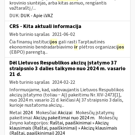
krovinio siuntėjas, arba kitas asmuo, rengiantis
važtaraštį /...
DUK:
DUK - Apie i.VAZ
CRS - Kita aktuali informacija
Web turinio sąrašas
2021-06-02
Čia finansų instituci
jos
gali rasti Tarptautinės
ekonominio bendradarbiavimo
ir
plėtros organizaci
jos
(EBPO) parengtą...
Dėl Lietuvos Respublikos akcizų įstatymo 37
straipsnio 3 dalies taikymo nuo 2024 m. vasario
21 d.
Web turinio sąrašas
2024-02-22
Informuojame, kad, vadovaujantis Lietuvos Respublikos
akcizų įstatymo (toliau − AĮ) pakeitimu Nr. XIV-2473[1],
nuo 2024 m. vasario 21 d. keičiasi AĮ 37 straipsnio 3 dalis,
kurioje nustatoma akcizų...
Metai:
2024
Mokesčiai:
Akcizai
Mokesčių įstatymų
pakeitimai:
Akcizų pakeitimai nuo 2024 m.
Mokesčių
žinyno kategorijos:
Raštai, paaiškinimai » Akcizų
klausimais (Raštai, paaiškinimai) » Akcizų klausimais
(Raštai, paaiškinimai) 2024