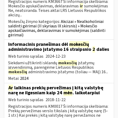
Registracijos numeris KM3667 Ši informacija skelbiama:
Mokesčio apskaičiavimas, deklaravimas
ir
sumokėjimas
Ne, neatsiranda. Teises aktai LRS Lietuvos Respublikos
akcizų...
Mokesčių žinyno kategorijos:
Akcizai » Nealkoholiniai
saldinti gėrimai (II skyriaus IX skirsnis) » Mokesčio
apskaičiavimas, deklaravimas ir sumokėjimas (saldinti
gėrimai)
Informacinis pranešimas dėl
mokesčių
administravimo įstatymo 16 straipsnio
2
dalies
Web turinio sąrašas
2024-12-23
Siekdami užtikrinti sklandų
mokesčių
įstatymų
įgyvendinimą, parengėme Lietuvos Respublikos
mokesčių
administravimo įstatymo (toliau — MAĮ) 16...
Metai:
2024
Ar
laikinas prekių pervežimas į kitą valstybę
narę ne ilgesniam kaip 24
mėn
. laikotarpiui
Web turinio sąrašas
2018-11-22
Registracijos numeris KM0017 Ši informacija skelbiama:
Prekių pervežimas verslo tikslais į kitą valstybę narę (5-
1 str.) Kai prekės į kitą valstybę narę pervežamos ne