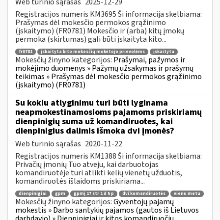
Web turinio sąrašas
2025-12-29
Registracijos numeris KM3695 Ši informacija skelbiama:
Prašymas dėl mokesčio permokos grąžinimo
(įskaitymo) (FR0781) Mokesčio ir (arba) kitų įmokų
permoka (skirtumas) gali būti įskaityta kito...
fr0781
įskaityta kito mokesčių mokėtojo prievolėms
įskaityta
Mokesčių žinyno kategorijos:
Prašymai, pažymos ir
mokėjimo duomenys » Pažymų užsakymas ir prašymų
teikimas » Prašymas dėl mokesčio permokos grąžinimo
(įskaitymo) (FR0781)
Su kokiu atlyginimu turi būti lyginama
neapmokestinamosioms pajamoms priskiriamų
dienpinigių suma už komandiruotes, kai
dienpinigius dalimis išmoka dvi įmonės?
Web turinio sąrašas
2020-11-22
Registracijos numeris KM1388 Ši informacija skelbiama:
Privačių įmonių Tuo atveju, kai darbuotojas
komandiruotėje turi atlikti kelių vienetų užduotis,
komandiruotės išlaidoms priskiriama...
dienpinigiai
gpm
gpmį 17 str 1 d 5 p
dvi komandiruotės
vienu metu
Mokesčių žinyno kategorijos:
Gyventojų pajamų
mokestis » Darbo santykių pajamos (gautos iš Lietuvos
darbdavio) » Dienpinigiai ir kitos komandiruočių