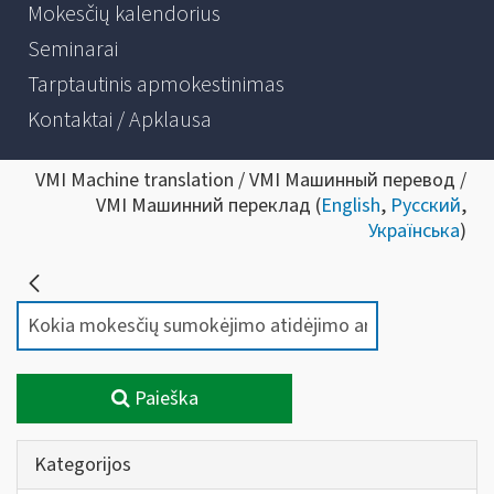
Mokesčių kalendorius
Seminarai
Tarptautinis apmokestinimas
Kontaktai / Apklausa
VMI Machine translation / VMI Машинный перевод /
VMI Машинний переклад (
English
,
Русский
,
Українська
)
Paieška
Kategorijos