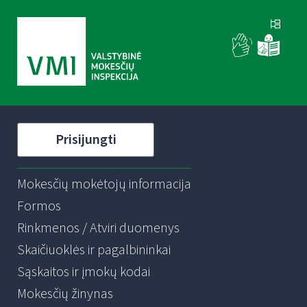
Prisijungti
Mokesčių mokėtojų informacija
Formos
Rinkmenos / Atviri duomenys
Skaičiuoklės ir pagalbininkai
Sąskaitos ir įmokų kodai
Mokesčių žinynas