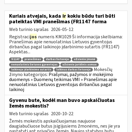
Kuriais atvejais, kada
ir
kokiu būdu turi būti
pateiktas VMI pranešimas (FR1147 forma
Web turinio sąrašas
2026-05-12
Registraci
jos
numeris KM1029 Ši informacija skelbiama:
Pranešimas apie nenuolatinius Lietuvos gyventojus
dirbančius pagal laikinojo įdarbinimo sutartis (FR1147)
Aspektas...
fr1147
pranešimas
darbas lietuvoje
užsienio įmonė
nenuolatinis lietuvos gyventojas
užsienio juridinis asmuo
Mokesčių
laikinojo įdarbinimo sutartis
laikinas darbas lietuvoje
žinyno kategorijos:
Prašymai, pažymos ir mokėjimo
duomenys » Duomenų teikimas VMI » Pranešimas apie
nenuolatinius Lietuvos gyventojus dirbančius pagal
laikinoj
Gyvenu bute, kodėl man buvo apskaičiuotas
žemės mokestis?
Web turinio sąrašas
2020-10-22
Žemės mokestis apskaičiuojamas naujuose
daugiabučiuose butus įsigijusiems žmonėms, nes jie yra
pastatyti ant privačios žemės. Naujos statybos butų