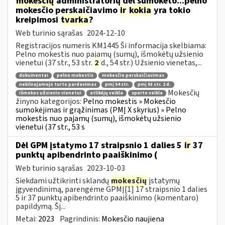
mokesčių
administratorių dėl sumokėto...pelno
mokesčio perskaičiavimo
ir
kokia
yra tokio
kreipimosi
tvarka
?
Web turinio sąrašas
2024-12-10
Registracijos numeris KM1445 Ši informacija skelbiama:
Pelno mokestis nuo pajamų (sumų), išmokėtų užsienio
vienetui (37 str., 53 str.
2
d., 54 str.) Užsienio vienetas,...
dokumentai
pelno mokestis
mokesčio perskaičiavimas
nekilnojamojo turto pardavimas
pmį 54 str.
pmį 53 str. 2 d.
Mokesčių
išmokos užsienio vienetui
atlikėjų veikla
sporto veikla
žinyno kategorijos:
Pelno mokestis » Mokesčio
sumokėjimas ir grąžinimas (PMĮ X skyrius) » Pelno
mokestis nuo pajamų (sumų), išmokėtų užsienio
vienetui (37 str., 53 s
Dėl GPM įstatymo 17 straipsnio 1 dalies 5
ir
37
punktų apibendrinto paaiškinimo (
Web turinio sąrašas
2023-10-03
Siekdami užtikrinti sklandų
mokesčių
įstatymų
įgyvendinimą, parengėme GPMĮ[1] 17 straipsnio 1 dalies
5 ir 37 punktų apibendrinto paaiškinimo (komentaro)
papildymą. Šį...
Metai:
2023
Pagrindinis:
Mokesčio naujiena