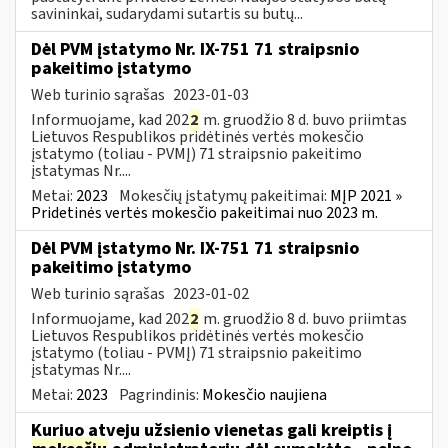
savininkai, sudarydami sutartis su butų...
Dėl PVM įstatymo Nr. IX-751 71 straipsnio
pakeitimo įstatymo
Web turinio sąrašas
2023-01-03
Informuojame, kad 202
2
m. gruodžio 8 d. buvo priimtas
Lietuvos Respublikos pridėtinės vertės mokesčio
įstatymo (toliau ­- PVMĮ) 71 straipsnio pakeitimo
įstatymas Nr....
Metai:
2023
Mokesčių įstatymų pakeitimai:
MĮP 2021 »
Pridetinės vertės mokesčio pakeitimai nuo 2023 m.
Dėl PVM įstatymo Nr. IX-751 71 straipsnio
pakeitimo įstatymo
Web turinio sąrašas
2023-01-02
Informuojame, kad 202
2
m. gruodžio 8 d. buvo priimtas
Lietuvos Respublikos pridėtinės vertės mokesčio
įstatymo (toliau ­- PVMĮ) 71 straipsnio pakeitimo
įstatymas Nr....
Metai:
2023
Pagrindinis:
Mokesčio naujiena
Kuriuo atveju užsienio vienetas gali kreiptis į