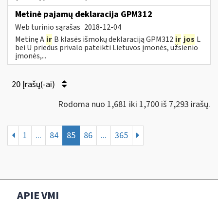
Metinė pajamų deklaracija GPM312
Web turinio sąrašas
2018-12-04
Metinę A
ir
B klasės išmokų deklaraciją GPM312
ir
jos
L
bei U priedus privalo pateikti Lietuvos įmonės, užsienio
įmonės,...
20 Įrašų(-ai)
Rodoma nuo 1,681 iki 1,700 iš 7,293 irašų.
1
...
84
85
86
...
365
APIE VMI