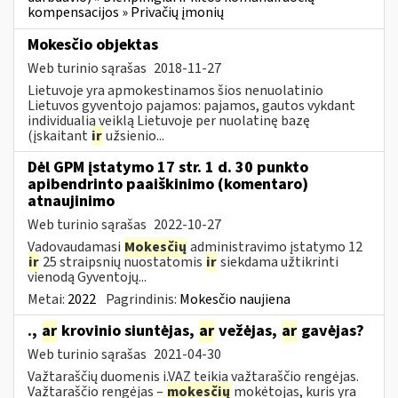
kompensacijos » Privačių įmonių
Mokesčio objektas
Web turinio sąrašas
2018-11-27
Lietuvoje yra apmokestinamos šios nenuolatinio
Lietuvos gyventojo pajamos: pajamos, gautos vykdant
individualią veiklą Lietuvoje per nuolatinę bazę
(įskaitant
ir
užsienio...
Dėl GPM įstatymo 17 str. 1 d. 30 punkto
apibendrinto paaiškinimo (komentaro)
atnaujinimo
Web turinio sąrašas
2022-10-27
Vadovaudamasi
Mokesčių
administravimo įstatymo 12
ir
25 straipsnių nuostatomis
ir
siekdama užtikrinti
vienodą Gyventojų...
Metai:
2022
Pagrindinis:
Mokesčio naujiena
.,
ar
krovinio siuntėjas,
ar
vežėjas,
ar
gavėjas?
Web turinio sąrašas
2021-04-30
Važtaraščių duomenis i.VAZ teikia važtaraščio rengėjas.
Važtaraščio rengėjas –
mokesčių
mokėtojas, kuris yra