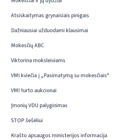
Mokesčiai ir jų dydžiai
Atsiskaitymas grynaisiais pinigais
Dažniausiai užduodami klausimai
Mokesčių ABC
Viktorina moksleiviams
VMI kviečia į „Pasimatymą su mokesčiais“
VMI turto aukcionai
Įmonių VDU palyginimas
STOP šešėliui
Krašto apsaugos ministerijos informacija