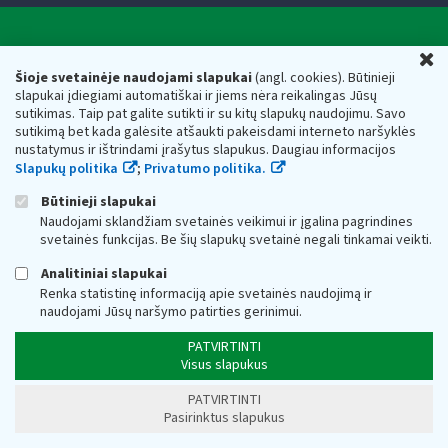
Valstybinė mokesčių inspekcija prie Lietuvos
U
Respublikos finansų ministerijos
Šioje svetainėje naudojami slapukai
(angl. cookies). Būtinieji
slapukai įdiegiami automatiškai ir jiems nėra reikalingas Jūsų
Biudžetinė įstaiga. Juridinio asmens kodas — 188659752,
sutikimas. Taip pat galite sutikti ir su kitų slapukų naudojimu. Savo
adresas: Vasario 16-osios g. 14, 01107 Vilnius, Lietuva, el.paštas:
sutikimą bet kada galėsite atšaukti pakeisdami interneto naršyklės
vmi@vmi.lt
, E. pristatymo dėžutės adresas 188659752
nustatymus ir ištrindami įrašytus slapukus. Daugiau informacijos
Duomenys apie Valstybinę mokesčių inspekciją prie Lietuvos
Slapukų politika
;
Privatumo politika.
Respublikos finansų ministerijos kaupiami ir saugomi Juridinių
asmenų registre
Būtinieji slapukai
Naudojami sklandžiam svetainės veikimui ir įgalina pagrindines
svetainės funkcijas. Be šių slapukų svetainė negali tinkamai veikti.
Analitiniai slapukai
Renka statistinę informaciją apie svetainės naudojimą ir
naudojami Jūsų naršymo patirties gerinimui.
PATVIRTINTI
Visus slapukus
PATVIRTINTI
Pasirinktus slapukus