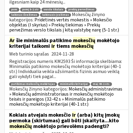
ilgesniam kaip 24 mėnesių...
pvm
pvmį 5-1 str
verslo tikslais
prekių pervežimas
Mokesčių žinyno
laikinas išvežimas
laikinasis įvežimas
kategorijos:
Pridėtinės vertės mokestis » Mokesčio
objektas (I skyrius) » Prekių tiekimas » Prekių
pervežimas verslo tikslais į kitą valstybę narę (5-1 str.)
Ar
šie minimalūs patikimo
mokesčių
mokėtojo
kriterijai taikomi
ir
tiems
mokesčių
Web turinio sąrašas
2024-11-28
Registracijos numeris KM2593 Ši informacija skelbiama:
Minimalūs patikimo mokesčių mokėtojo kriterijai (40-1
str.) Individualia veikla užsiimantis fizinis asmuo veiklą
gali vykdyti tiek pagal...
patikimas mokesčių mokėtojas
minimalūs kriterijai
maį 40-1 str.
Mokesčių žinyno kategorijos:
Mokesčių administravimas
» Mokesčių administratoriaus ir mokesčių mokėtojo
teisės ir pareigos (32-42 s » Minimalūs patikimo
mokesčių mokėtojo kriterijai (40-1 str.)
Kokiais atvejais mokesčio
ir
(arba) kitų įmokų
permoka (skirtumas) gali būti įskaityta...kito
mokesčių
mokėtojo prievolėms padengti?