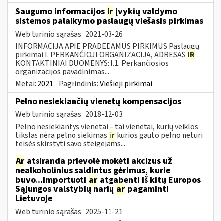
Saugumo informacijos
ir
įvykių valdymo
sistemos palaikymo paslaugų viešasis pirkimas
Web turinio sąrašas
2021-03-26
INFORMACIJA APIE PRADEDAMUS PIRKIMUS Paslaugų
pirkimai I. PERKANČIOJI ORGANIZACIJA, ADRESAS
IR
KONTAKTINIAI DUOMENYS: I.1. Perkančiosios
organizacijos pavadinimas...
Metai:
2021
Pagrindinis:
Viešieji pirkimai
Pelno nesiekiančių vienetų kompensacijos
Web turinio sąrašas
2018-12-03
Pelno nesiekiantys vienetai – tai vienetai, kurių veiklos
tikslas nėra pelno siekimas
ir
kurios gauto pelno neturi
teisės skirstyti savo steigėjams...
Ar
atsiranda prievolė mokėti akcizus už
nealkoholinius saldintus gėrimus, kurie
buvo...importuoti
ar
atgabenti iš kitų Europos
Sąjungos valstybių narių
ar
pagaminti
Lietuvoje
Web turinio sąrašas
2025-11-21