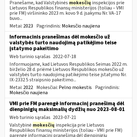
Pranešame, kad Valstybinės
mokesčių
inspekcijos prie
Lietuvos Respublikos finansų ministerijos (toliau – VMI
prie FM) viršininko 2023 m. kovo 9 d. įsakymu Nr. VA-17
buvo...
Metai:
2023
Pagrindinis:
Mokesčio naujiena
Informacinis pranešimas dėl mokesčio už
valstybės turto naudojimą patikėjimo teise
įstatymo pakeitimo
Web turinio sąrašas
2022-07-18
Informuojame, kad Lietuvos Respublikos Seimas 2022 m.
birželio 28 d. priėmė Lietuvos Respublikos mokesčio už
valstybės turto naudojimą patikėjimo teise įstatymo Nr.
IX-2332 5 straipsnio pakeitimo...
Metai:
2022
Mokesčiai:
Pelno mokestis
Pagrindinis:
Mokesčio naujiena
VMI prie FM parengė informacinį pranešimą dėl
dienpinigių maksimalių dydžių nuo 2023-08-01
Web turinio sąrašas
2023-07-21
Valstybinė
mokesčių
inspekcija prie Lietuvos
Respublikos finansų ministerijos (toliau - VMI prie FM)
parengė informacinį pranešimą dėl dienpinigių