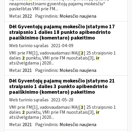
neapmokestinami gyventojų pajamų mokesčiu“
paskelbtas VMI prie FM...
Metai:
2022
Pagrindinis:
Mokesčio naujiena
Dėl Gyventojų pajamų mokesčio įstatymo 17
straipsnio 1 dalies 18 punkto apibendrinto
paaiškinimo (komentaro) pakeitimo
Web turinio sąrašas
2021-04-09
VMI prie FM[1], vadovaudamasi MAĮ[
2
] 25 straipsnio 1
dalies
2
punktu, VMI prie FM nuostatais[3],
ir
atsižvelgdama į 2020...
Metai:
2021
Pagrindinis:
Mokesčio naujiena
Dėl Gyventojų pajamų mokesčio įstatymo 21
straipsnio 1 dalies 3 punkto apibendrinto
paaiškinimo (komentaro) pakeitimo
Web turinio sąrašas
2021-05-28
VMI prie FM[1], vadovaudamasi MAĮ[
2
] 25 straipsnio 1
dalies
2
punktu, VMI prie FM nuostatais[3],
ir
atsižvelgdama į 2020...
Metai:
2021
Pagrindinis:
Mokesčio naujiena