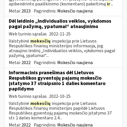
apibendrinto paaiškinimo (komentaro) pakeitimą
ir
...
Metai:
2023
Pagrindinis:
Mokesčio naujiena
Dėl leidinio „Individualios veiklos, vykdomos
pagal pažymą, ypatumai“ atnaujinimo
Web turinio sąrašas
2022-11-25
Valstybinė
mokesčių
inspekcija prie Lietuvos
Respublikos finansų ministerijos informuoja, jog
atnaujino leidinį „Individualios veiklos, vykdomos pagal
pažymą, ypatumai“...
Metai:
2022
Pagrindinis:
Mokesčio naujiena
Informacinis pranešimas dėl Lietuvos
Respublikos gyventojų pajamų mokesčio
įstatymo 37 straipsnio 1 dalies komentaro
papildymo
Web turinio sąrašas
2022-10-25
Valstybinė
mokesčių
inspekcija prie Lietuvos
Respublikos finansų ministerijos papildė Lietuvos
Respublikos gyventojų pajamų mokesčio įstatymo 37
str. 1 dalies komentaro 2.4...
Metai:
2022
Pagrindinis:
Mokesčio naujiena