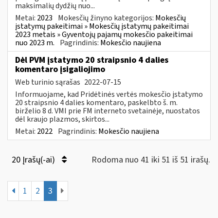
maksimalių dydžių nuo...
Metai:
2023
Mokesčių žinyno kategorijos:
Mokesčių
įstatymų pakeitimai » Mokesčių įstatymų pakeitimai
2023 metais » Gyventojų pajamų mokesčio pakeitimai
nuo 2023 m.
Pagrindinis:
Mokesčio naujiena
Dėl PVM įstatymo 20 straipsnio 4 dalies
komentaro įsigaliojimo
Web turinio sąrašas
2022-07-15
Informuojame, kad Pridėtinės vertės mokesčio įstatymo
20 straipsnio 4 dalies komentaro, paskelbto š. m.
birželio 8 d. VMI prie FM interneto svetainėje, nuostatos
dėl kraujo plazmos, skirtos...
Metai:
2022
Pagrindinis:
Mokesčio naujiena
20 Įrašų(-ai)
Rodoma nuo 41 iki 51 iš 51 irašų.
1
2
3