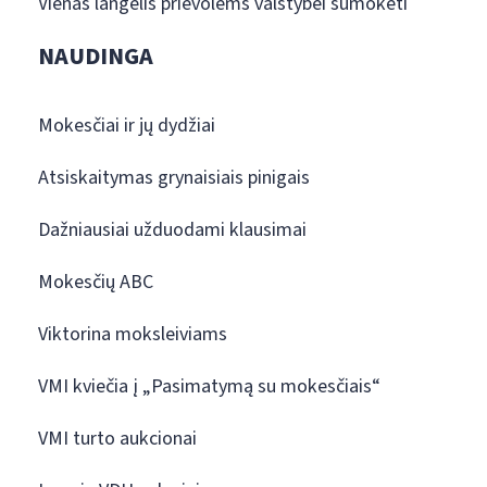
Vienas langelis prievolėms valstybei sumokėti
NAUDINGA
Mokesčiai ir jų dydžiai
Atsiskaitymas grynaisiais pinigais
Dažniausiai užduodami klausimai
Mokesčių ABC
Viktorina moksleiviams
VMI kviečia į „Pasimatymą su mokesčiais“
VMI turto aukcionai