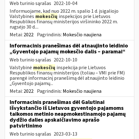
Web turinio sąrašas
2022-10-04
Informuojame, kad nuo 2022 m. spalio 1 d. įsigaliojo
Valstybinės
mokesčių
inspekcijos prie Lietuvos
Respublikos finansų ministerijos viršininko 2022 m.
rugsėjo 30 d....
Metai:
2022
Pagrindinis:
Mokesčio naujiena
Informacinis pranešimas dėl atnaujinto leidinio
„Gyventojo pajamų mokesčio dalis – paramai“
Web turinio sąrašas
2022-10-10
Valstybinė
mokesčių
inspekcija prie Lietuvos
Respublikos finansų ministerijos (toliau – VMI prie FM)
parengė informacinį pranešimą dėl atnaujinto leidinio
„Gyventojo pajamų...
Metai:
2022
Pagrindinis:
Mokesčio naujiena
Informacinis pranešimas dėl Galutinai
išvykstančio iš Lietuvos gyventojo pajamoms
taikomos metinio neapmokestinamojo pajamų
dydžio dalies apskaičiavimo aprašo
patvirtinimo
Web turinio sąrašas
2023-03-13