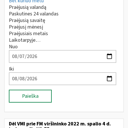
Bet kuriuo metu
Praėjusią valandą
Paskutines 24 valandas
Praėjusią savaitę
Praėjusį mėnesį
Praėjusiais metais
Laikotarpyje…
Nuo
Iki
Paieška
Dėl VMI prie FM viršininko 2022 m. spalio 4 d.