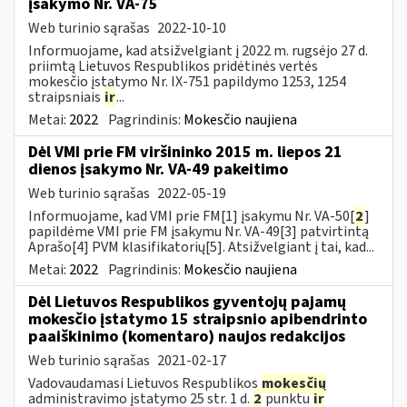
įsakymo Nr. VA-75
Web turinio sąrašas
2022-10-10
Informuojame, kad atsižvelgiant į 2022 m. rugsėjo 27 d.
priimtą Lietuvos Respublikos pridėtinės vertės
mokesčio įstatymo Nr. IX-751 papildymo 1253, 1254
straipsniais
ir
...
Metai:
2022
Pagrindinis:
Mokesčio naujiena
Dėl VMI prie FM viršininko 2015 m. liepos 21
dienos įsakymo Nr. VA-49 pakeitimo
Web turinio sąrašas
2022-05-19
Informuojame, kad VMI prie FM[1] įsakymu Nr. VA-50[
2
]
papildėme VMI prie FM įsakymu Nr. VA-49[3] patvirtintą
Aprašo[4] PVM klasifikatorių[5]. Atsižvelgiant į tai, kad...
Metai:
2022
Pagrindinis:
Mokesčio naujiena
Dėl Lietuvos Respublikos gyventojų pajamų
mokesčio įstatymo 15 straipsnio apibendrinto
paaiškinimo (komentaro) naujos redakcijos
Web turinio sąrašas
2021-02-17
Vadovaudamasi Lietuvos Respublikos
mokesčių
administravimo įstatymo 25 str. 1 d.
2
punktu
ir