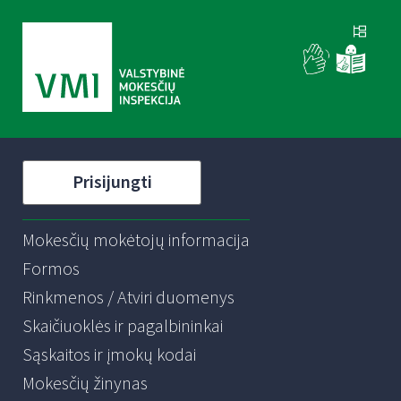
Prisijungti
Mokesčių mokėtojų informacija
Formos
Rinkmenos / Atviri duomenys
Skaičiuoklės ir pagalbininkai
Sąskaitos ir įmokų kodai
Mokesčių žinynas