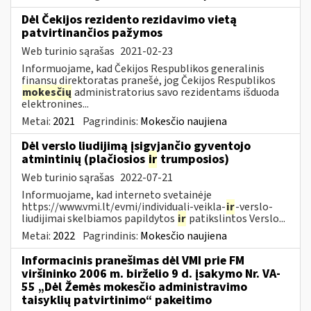
Dėl Čekijos rezidento rezidavimo vietą
patvirtinančios pažymos
Web turinio sąrašas
2021-02-23
Informuojame, kad Čekijos Respublikos generalinis
finansų direktoratas pranešė, jog Čekijos Respublikos
mokesčių
administratorius savo rezidentams išduoda
elektronines...
Metai:
2021
Pagrindinis:
Mokesčio naujiena
Dėl verslo liudijimą įsigyjančio gyventojo
atmintinių (plačiosios
ir
trumposios)
Web turinio sąrašas
2022-07-21
Informuojame, kad interneto svetainėje
https://www.vmi.lt/evmi/individuali-veikla-
ir
-verslo-
liudijimai skelbiamos papildytos
ir
patikslintos Verslo...
Metai:
2022
Pagrindinis:
Mokesčio naujiena
Informacinis pranešimas dėl VMI prie FM
viršininko 2006 m. birželio 9 d. įsakymo Nr. VA-
55 „Dėl Žemės mokesčio administravimo
taisyklių patvirtinimo“ pakeitimo