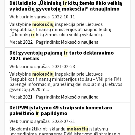
Dėl leidinio „Ūkininkų
ir
kitų žemės ūkio veiklą
vykdančių gyventojų mokesčiai“ atnaujinimo
Web turinio sąrašas
2022-10-11
Valstybinė
mokesčių
inspekcija prie Lietuvos
Respublikos finansų ministerijos atnaujino leidinį
„Ūkininkų
ir
kitų žemės ūkio veiklą vykdančių...
Metai:
2022
Pagrindinis:
Mokesčio naujiena
Dėl gyventojų pajamų
ir
turto deklaravimo
2021 metais
Web turinio sąrašas
2021-02-23
Valstybinė
mokesčių
inspekcija prie Lietuvos
Respublikos finansų ministerijos (toliau – VMI prie FM)
parengė informacinį pranešimą dėl nuolatinių Lietuvos
gyventojų 2020 m....
Metai:
2021
Pagrindinis:
Mokesčio naujiena
Dėl PVM įstatymo 49 straipsnio komentaro
pakeitimo
ir
papildymo
Web turinio sąrašas
2023-07-21
Siekdami užtikrinti sklandų
mokesčių
įstatymų
įgyvendinimą, parengėme PVM įstatymo 49 straipsnio