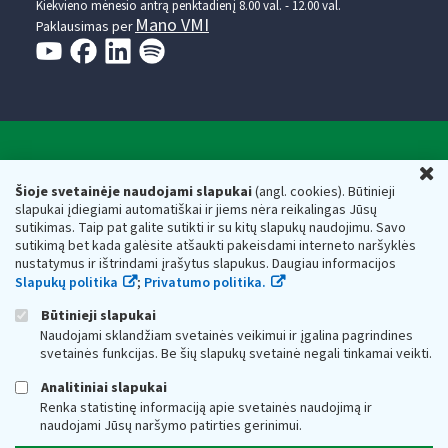
Kiekvieno mėnesio antrą penktadienį 8.00 val. - 12.00 val.
Mano VMI
Paklausimas per
Valstybinė mokesčių inspekcija prie Lietuvos
U
Respublikos finansų ministerijos
Šioje svetainėje naudojami slapukai
(angl. cookies). Būtinieji
slapukai įdiegiami automatiškai ir jiems nėra reikalingas Jūsų
Biudžetinė įstaiga. Juridinio asmens kodas — 188659752,
sutikimas. Taip pat galite sutikti ir su kitų slapukų naudojimu. Savo
adresas: Vasario 16-osios g. 14, 01107 Vilnius, Lietuva, el.paštas:
sutikimą bet kada galėsite atšaukti pakeisdami interneto naršyklės
vmi@vmi.lt
, E. pristatymo dėžutės adresas 188659752
nustatymus ir ištrindami įrašytus slapukus. Daugiau informacijos
Duomenys apie Valstybinę mokesčių inspekciją prie Lietuvos
Slapukų politika
;
Privatumo politika.
Respublikos finansų ministerijos kaupiami ir saugomi Juridinių
asmenų registre
Būtinieji slapukai
Naudojami sklandžiam svetainės veikimui ir įgalina pagrindines
svetainės funkcijas. Be šių slapukų svetainė negali tinkamai veikti.
Analitiniai slapukai
Renka statistinę informaciją apie svetainės naudojimą ir
naudojami Jūsų naršymo patirties gerinimui.