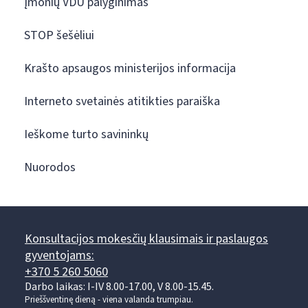
Įmonių VDU palyginimas
STOP šešėliui
Krašto apsaugos ministerijos informacija
Interneto svetainės atitikties paraiška
Ieškome turto savininkų
Nuorodos
Konsultacijos mokesčių klausimais ir paslaugos
gyventojams:
+370 5 260 5060
Darbo laikas: I-IV 8.00-17.00, V 8.00-15.45.
Prieššventinę dieną - viena valanda trumpiau.