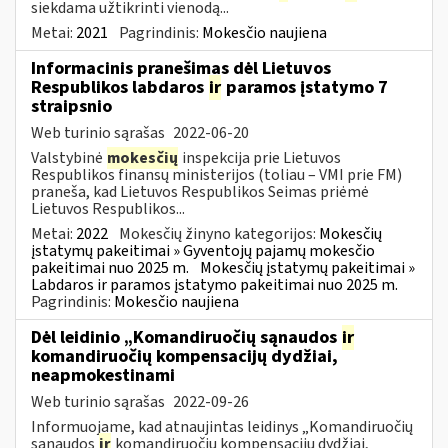
siekdama užtikrinti vienodą...
Metai:
2021
Pagrindinis:
Mokesčio naujiena
Informacinis pranešimas dėl Lietuvos
Respublikos labdaros
ir
paramos įstatymo 7
straipsnio
Web turinio sąrašas
2022-06-20
Valstybinė
mokesčių
inspekcija prie Lietuvos
Respublikos finansų ministerijos (toliau – VMI prie FM)
praneša, kad Lietuvos Respublikos Seimas priėmė
Lietuvos Respublikos...
Metai:
2022
Mokesčių žinyno kategorijos:
Mokesčių
įstatymų pakeitimai » Gyventojų pajamų mokesčio
pakeitimai nuo 2025 m.
Mokesčių įstatymų pakeitimai »
Labdaros ir paramos įstatymo pakeitimai nuo 2025 m.
Pagrindinis:
Mokesčio naujiena
Dėl leidinio „Komandiruočių sąnaudos
ir
komandiruočių kompensacijų dydžiai,
neapmokestinami
Web turinio sąrašas
2022-09-26
Informuojame, kad atnaujintas leidinys „Komandiruočių
sąnaudos
ir
komandiruočių kompensacijų dydžiai,