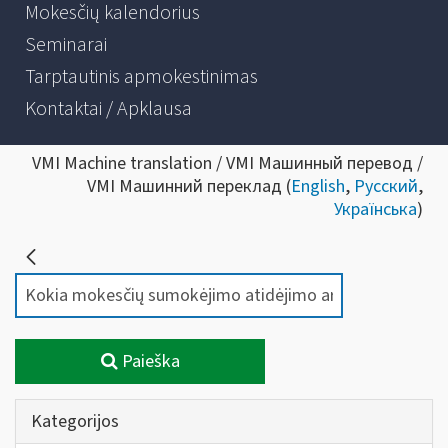
Mokesčių kalendorius
Seminarai
Tarptautinis apmokestinimas
Kontaktai / Apklausa
VMI Machine translation / VMI Машинный перевод /
VMI Машинний переклад (
English
,
Русский
,
Українська
)
Paieška
Kategorijos